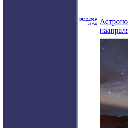
.
10.12.2019
Астроно
21:54
наапрал