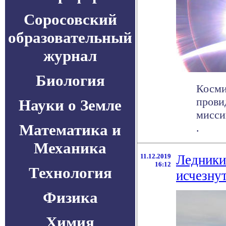
Соросовский
образовательный
журнал
Биология
Косми
прови
Науки о Земле
миссии
Математика и
.
Механика
11.12.2019
Ледники
16:12
Технология
исчезну
Физика
Химия