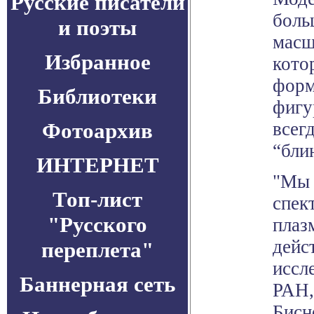
Русские писатели
боль
и поэты
масш
Избранное
кото
форм
Библиотеки
фигу
Фотоархив
всег
“бли
ИНТЕРНЕТ
"Мы 
Топ-лист
спек
"Русского
плаз
дейс
переплета"
иссл
Баннерная сеть
РАН,
Бисн