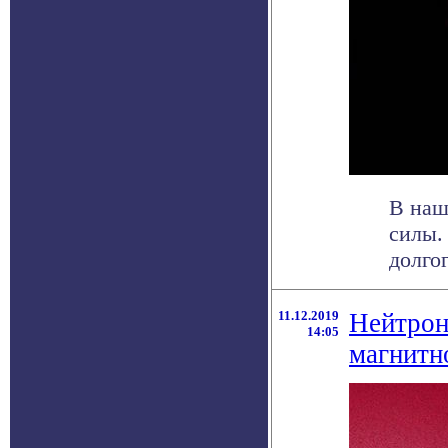
В наш
силы.
долгог
11.12.2019
Нейтрон
14:05
магнитн