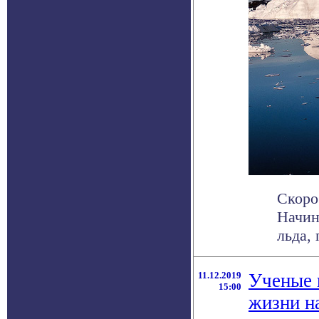
Скоро
Начин
льда, 
11.12.2019
Ученые 
15:00
жизни н