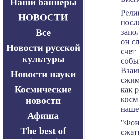
Наши баннеры
Рели
НОВОСТИ
посл
Все
запо
он с
Новости русской
счет
культуры
собы
Взаи
Новости науки
сжим
Космические
как 
косм
новости
наше
Афиша
"Фон
The best of
сжат