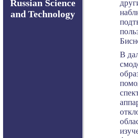
Russian Science
друг
набл
and Technology
подт
поль
Бисн
В да
смод
обра
помо
спек
аппа
откл
обла
изуч