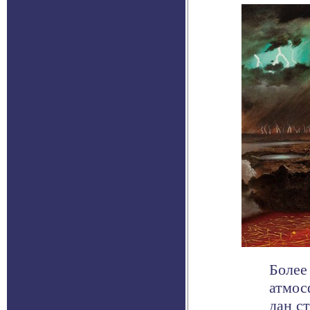
Более
атмос
дан с