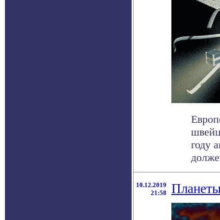
Европ
швейц
году 
должен
10.12.2019
Планеты
21:58