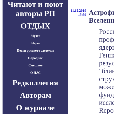
Читают и поют
11.12.2019
Астрофи
авторы РП
15:59
Вселен
ОТДЫХ
Росс
Музеи
проф
Игры
ядер
Песни русского застолья
Генн
Народное
резу
Смешное
"бли
О НАС
стру
Редколлегия
може
Авторам
фунд
иссл
О журнале
Repo