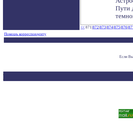
Астро
Пути 
темной
<<
871|
872
|
873
|
874
|
875
|
876
|
87
Помощь корреспонденту
Если Вы