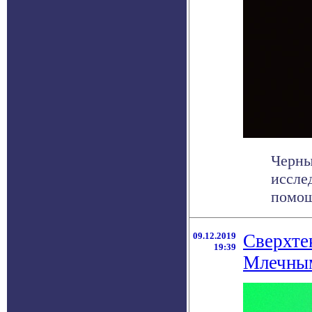
Черны
иссле
помощ
09.12.2019
Сверхте
19:39
Млечны