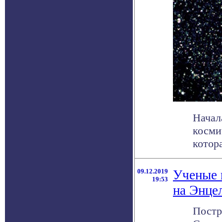
Начал
косми
котора
09.12.2019
Ученые 
19:53
на Энце
Постр