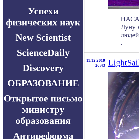
Успехи
НАСА 
физических наук
Луну в
людей
New Scientist
.
ScienceDaily
11.12.2019
LightSa
Discovery
20:43
ОБРАЗОВАНИЕ
Открытое письмо
министру
образования
Антиреформа