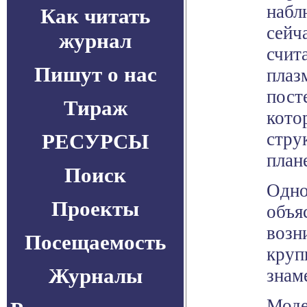
набл
Как читать
сейч
журнал
счит
Пишут о нас
плаз
пост
Тираж
кото
стру
РЕСУРСЫ
плане
Поиск
Одно
Проекты
объя
возн
Посещаемость
круп
Журналы
знам
Моде