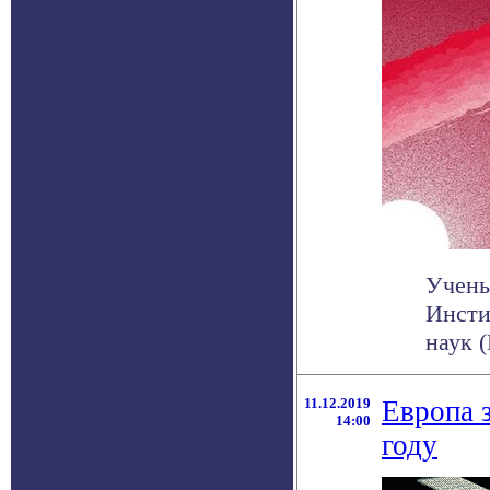
Учены
Инсти
наук 
11.12.2019
Европа 
14:00
году