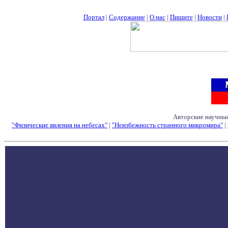
Портал
|
Содержание
|
О нас
|
Пишите
|
Новости
|
Авторские научные
"Физические явления на небесах"
|
"Неизбежность странного микромира"
|
Семинары - Конфе