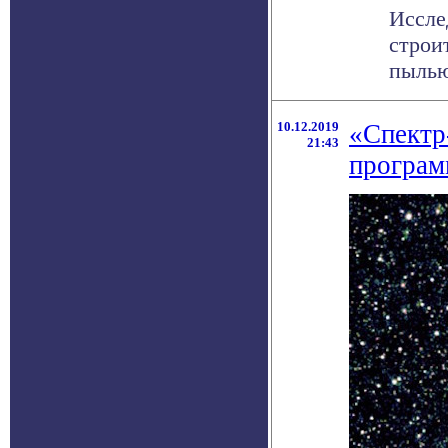
Иссле
строи
пылью
10.12.2019
«Спектр
21:43
програ