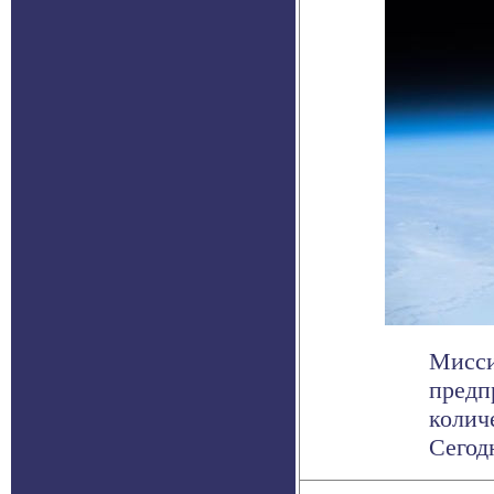
Мисси
предп
колич
Сегодн