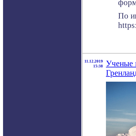
форм
По и
http
11.12.2019
Ученые 
15:38
Гренлан