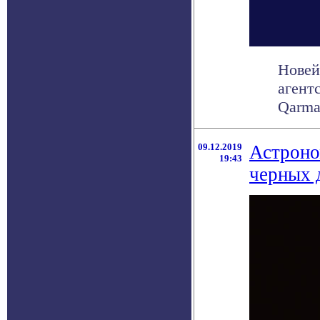
Новей
агент
Qarma
09.12.2019
Астроно
19:43
черных 