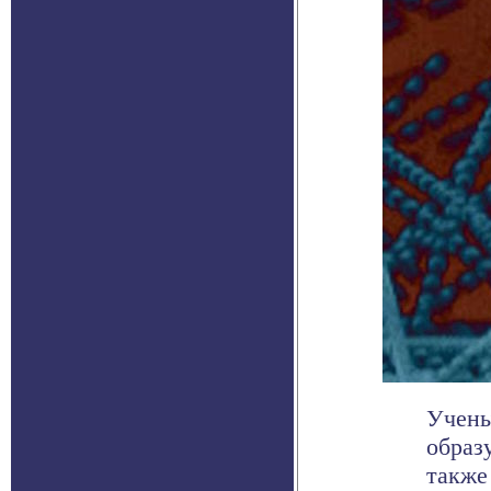
Учены
образ
также