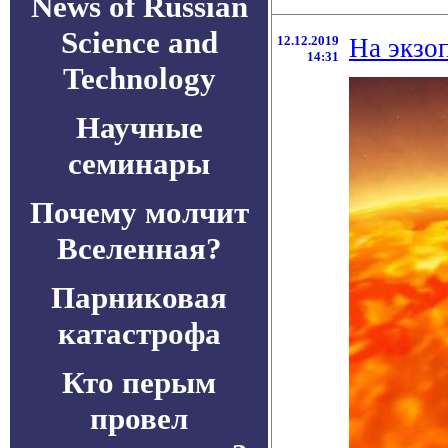
News of Russian
Science and
12.12.2019
На экзоп
14:31
Technology
Научные
семинары
Почему молчит
Вселенная?
Парниковая
катастрофа
Кто перым
провел