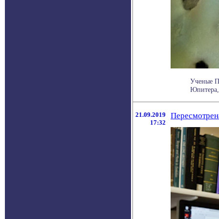
Ученые П
Юпитера, 
21.09.2019
Пересмотрен
17:32