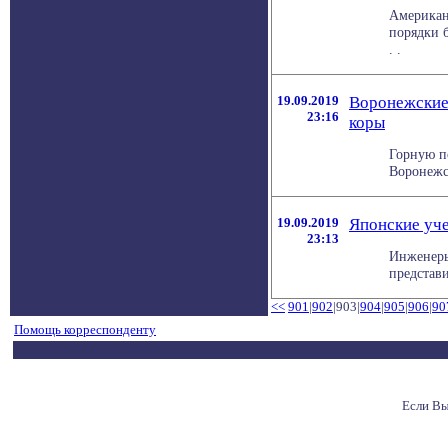
Американ
порядки 
. .
19.09.2019
Воронежские 
23:16
коры
Горную п
Воронежск
19.09.2019
Японские уч
23:13
Инженеры
представи
<<
901
|
902
|903|
904
|
905
|
906
|
90
Помощь корреспонденту
Если Вы