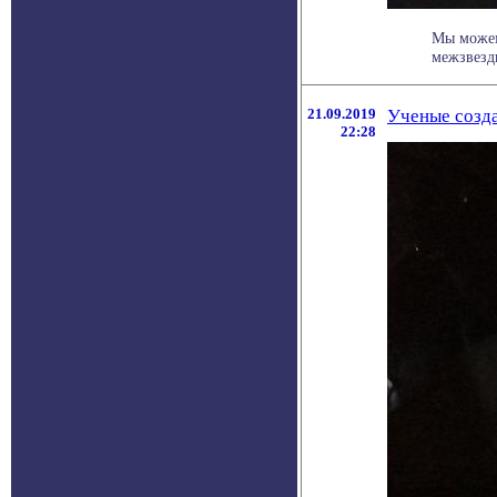
Мы можем
межзвездн
21.09.2019
Ученые созд
22:28