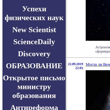
Успехи
физических наук
New Scientist
ScienceDaily
Астроном
Discovery
сформиров
ОБРАЗОВАНИЕ
22.09.2019
Могла ли Вен
22:02
Открытое письмо
министру
образования
Антиреформа