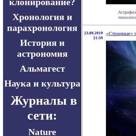
клонирование?
Астрофиз
Хронология и
технологи
парахронология
23.09.2019
«Странные» п
21:59
История и
астрономия
Альмагест
Наука и культура
Журналы в
сети:
Nature