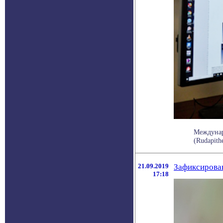
Междунар
(Rudapith
21.09.2019
Зафиксирова
17:18