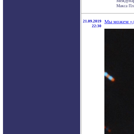
Междунар
Макса Пла
21.09.2019
Мы можем «до
22:30