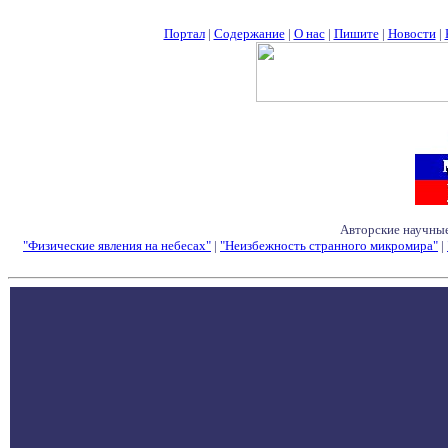
Портал
|
Содержание
|
О нас
|
Пишите
|
Новости
|
Авторские научные
"Физические явления на небесах"
|
"Неизбежность странного микромира"
|
Семинары - Конфе