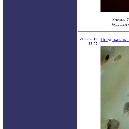
Ученые У
будущем с
21.09.2019
Предсказана 
22:07