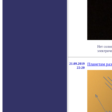
Нет солн
электриче
21.09.2019
Планетам ра
22:20