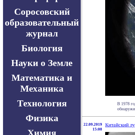
Соросовский
образовательный
журнал
Биология
Науки о Земле
Математика и
Механика
Технология
В 1978 го
обнаружил
Физика
22.09.2019
Китайский лу
15:08
Химия