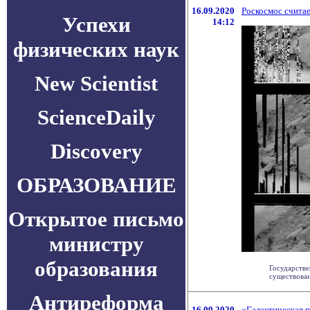
16.09.2020
Роскосмос считае
Успехи
14:12
физических наук
New Scientist
ScienceDaily
Discovery
ОБРАЗОВАНИЕ
Открытое письмо
министру
образования
Государств
существован
Антиреформа
16.09.2020
«Галактическая 