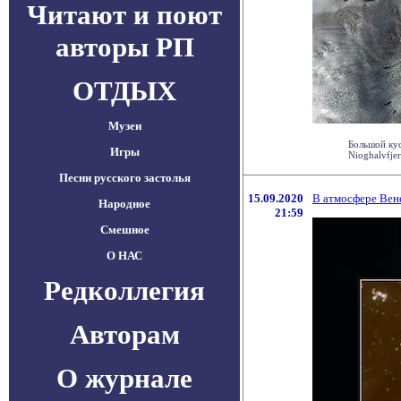
Читают и поют
авторы РП
ОТДЫХ
Музеи
Большой кус
Игры
Nioghalvfjer
Песни русского застолья
15.09.2020
В атмосфере Вен
Народное
21:59
Смешное
О НАС
Редколлегия
Авторам
О журнале