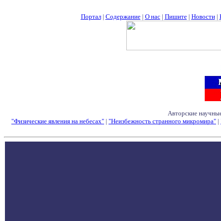
Портал
|
Содержание
|
О нас
|
Пишите
|
Новости
|
Авторские научные
"Физические явления на небесах"
|
"Неизбежность странного микромира"
|
Семинары - Конфе