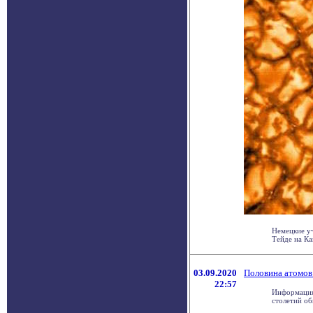
Немецкие у
Тейде на Кан
03.09.2020
Половина атомов 
22:57
Информация 
столетий об