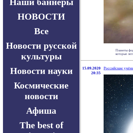
Наши баннеры
НОВОСТИ
Все
Новости русской
Планеты фор
культуры
которые лег
Новости науки
15.09.2020
Российские учён
20:35
Космические
новости
Афиша
The best of