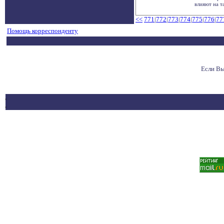
влияют на т
<<
771
|
772
|
773
|
774
|
775
|
776
|
77
Помощь корреспонденту
Если Вы