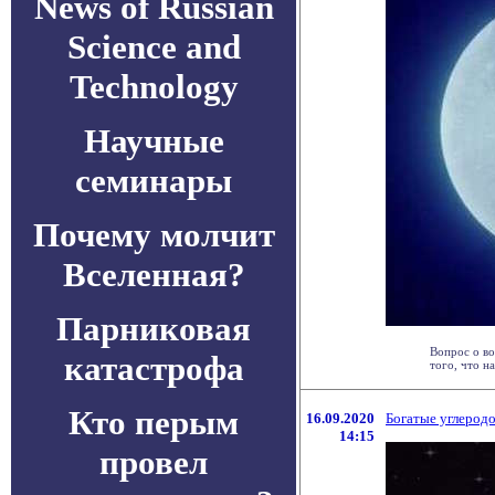
News of Russian
Science and
Technology
Научные
семинары
Почему молчит
Вселенная?
Парниковая
Вопрос о в
катастрофа
того, что на
Кто перым
16.09.2020
Богатые углеродо
14:15
провел