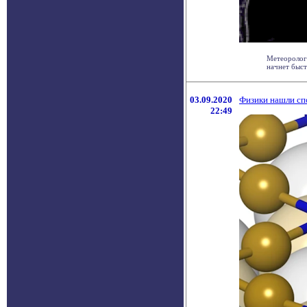
Метеорологи
начнет быст
03.09.2020
Физики нашли спо
22:49