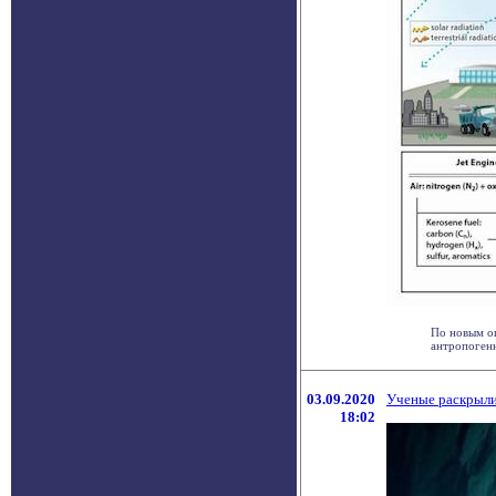
По новым оц
антропогенн
03.09.2020
Ученые раскрыли
18:02