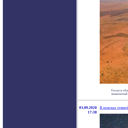
Геологи обн
знаменитый 
03.09.2020
В поисках темно
17:38