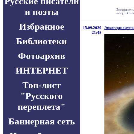
Русские писатели
и поэты
Внесолнечна
как у Юпите
Избранное
15.09.2020
Эволюция химиче
21:48
Библиотеки
Фотоархив
ИНТЕРНЕТ
Топ-лист
"Русского
переплета"
Баннерная сеть