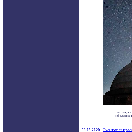
Благодаря э
небольших и
03.09.2020
Океанологи просл