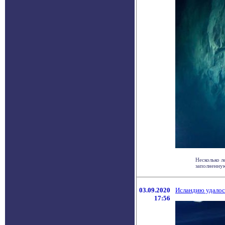
Несколько л
заполненную
03.09.2020
Исландию удалось
17:56