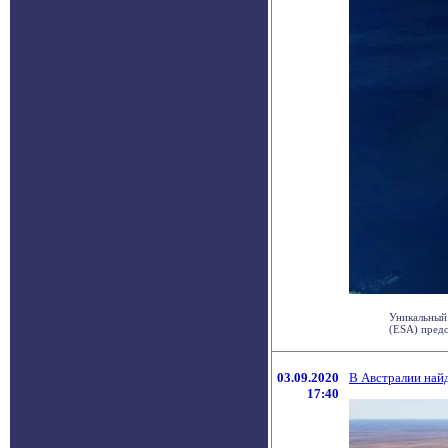
Уникальный 
(ESA) предс
03.09.2020
В Австралии най
17:40