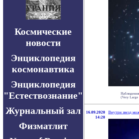
Космические
новости
Энциклопедия
космонавтика
Энциклопедия
"Естествознание"
Наблюдения
(Very Large
Журнальный зал
16.09.2020
Внутри звезд мо
14:20
Физматлит