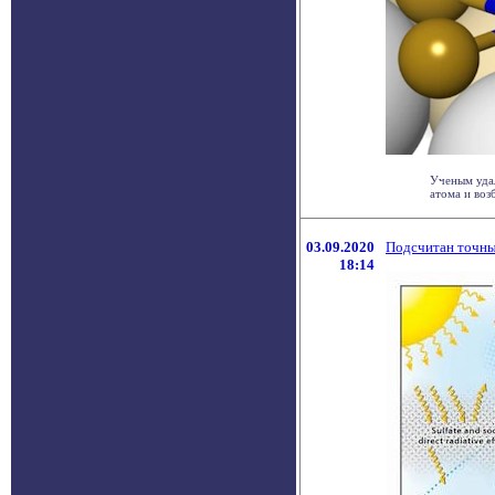
Ученым удал
атома и воз
03.09.2020
Подсчитан точный
18:14