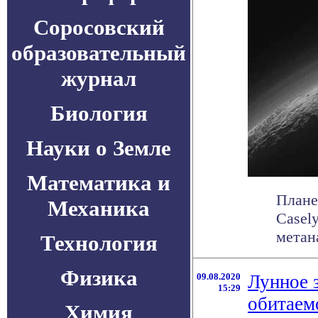
Соросовский
образовательный
журнал
Биология
Науки о Земле
Математика и
Плане
Механика
Casel
метана
Технология
Физика
09.08.2020
Лунное 
15:29
обитаем
Химия