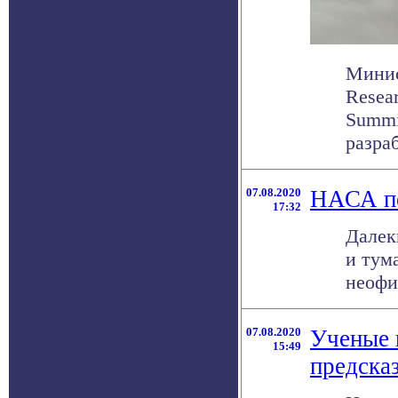
Минис
Resea
Summi
разраб
07.08.2020
НАСА пе
17:32
Далек
и тум
неофи
07.08.2020
Ученые 
15:49
предска