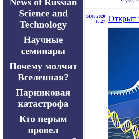
News of Russian
Science and
14.08.2020
Открыт 
Technology
16:27
Научные
семинары
Почему молчит
Вселенная?
Парниковая
катастрофа
Кто перым
провел