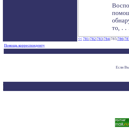
Воспо
помощ
обнар
то, . . 
<<
781
|
782
|
783
|
784
|785|
786
|
78
Помощь корреспонденту
Если Вы