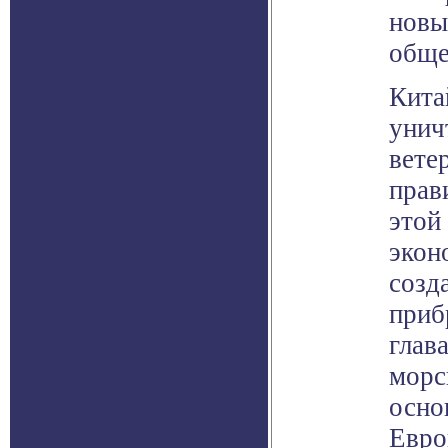
новы
обще
Кита
унич
вете
прав
этой
экон
созд
приб
глав
морс
осно
Евро