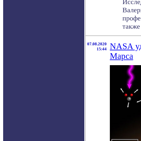
Иссле
Валер
профе
также .
07.08.2020
NASA уд
15:44
Марса