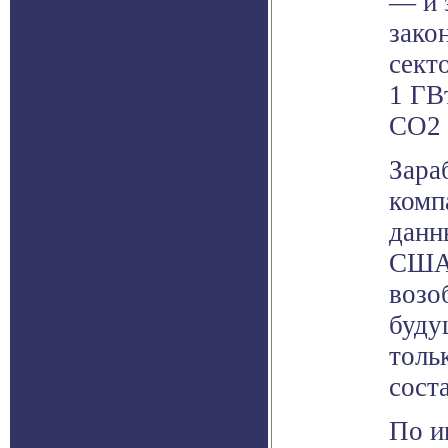
— и 
зако
сект
1 ГВ
СО2 
Зара
комп
данн
США,
возо
буду
толь
сост
По и