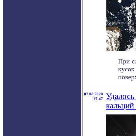
При с
кусок
поверх
07.08.2020
Удалось
17:47
кальций 