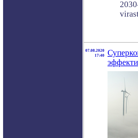
2030
viras
07.08.2020
Суперко
17:40
эффекти