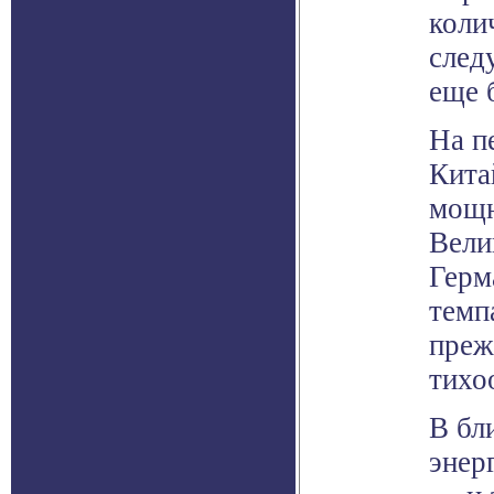
коли
след
еще 
На п
Кита
мощн
Вели
Герм
темп
преж
тихо
В бл
энер