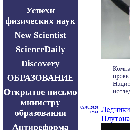
Успехи
физических наук
New Scientist
ScienceDaily
Discovery
Компа
проек
ОБРАЗОВАНИЕ
Нацио
Открытое письмо
иссле
министру
09.08.2020
Ледники 
образования
17:53
Плутона
Антиреформа