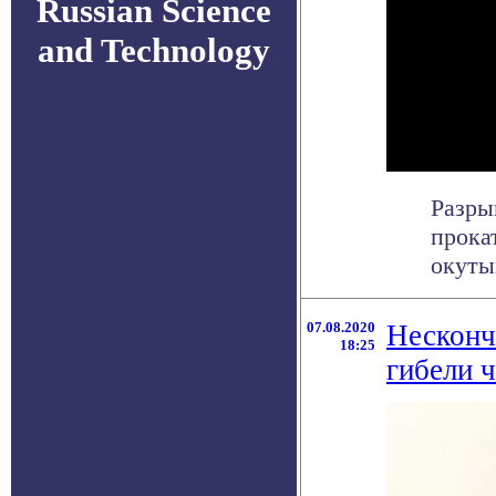
Russian Science
and Technology
Разры
прока
окуты
07.08.2020
Несконч
18:25
гибели 