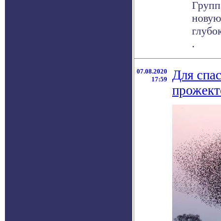
Групп
новую
глубо
.
07.08.2020
Для спа
17:59
прожект