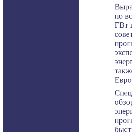
Выра
по в
ГВт 
сове
прог
эксп
энер
такж
Евро
Спец
обзо
энер
прог
быст