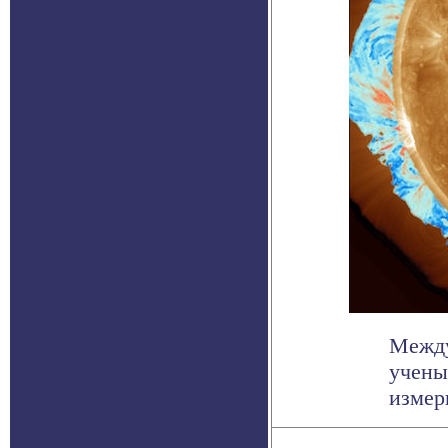
Между
учены
измер