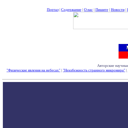
Портал
|
Содержание
|
О нас
|
Пишите
|
Новости
|
Авторские научные
"Физические явления на небесах"
|
"Неизбежность странного микромира"
|
Семинары - Конфе