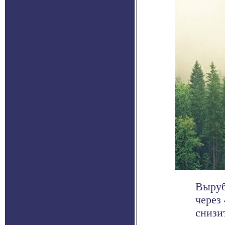
Выруб
через
снизи