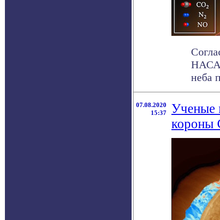
Согла
НАСА 
неба п
07.08.2020
Ученые 
15:37
короны 