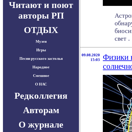
Читают и поют
авторы РП
Астро
обнар
ОТДЫХ
биоси
свет . 
Музеи
Игры
09.08.2020
Физики 
Песни русского застолья
15:03
солнечн
Народное
Смешное
О НАС
Редколлегия
Авторам
О журнале