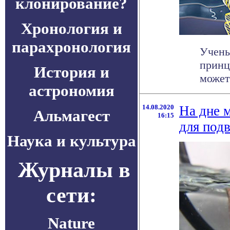
клонирование?
Хронология и
парахронология
Учены
принц
История и
может 
астрономия
14.08.2020
На дне 
Альмагест
16:15
для под
Наука и культура
Журналы в
сети:
Nature