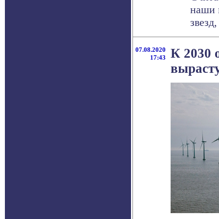
наши 
звезд,
07.08.2020
К 2030 
17:43
вырасту