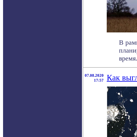
В рам
плани
время.
07.08.2020
Как выг
17:57