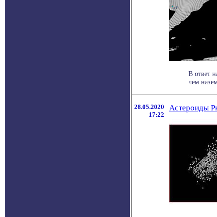
В ответ 
чем назем
28.05.2020
Астероиды Рю
17:22