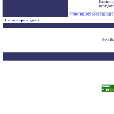
Каково п
исследова
<<
801
|
802
|
803
|
804
|
805
|
806
|
80
Помощь корреспонденту
Если Вы