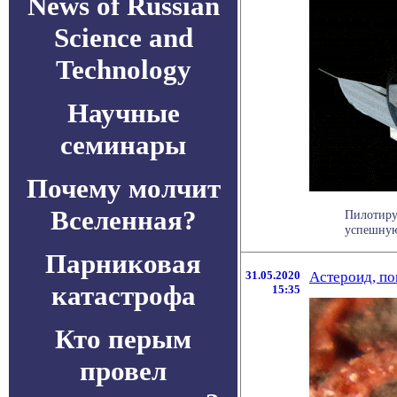
News of Russian
Science and
Technology
Научные
семинары
Почему молчит
Вселенная?
Пилотиру
успешную
Парниковая
31.05.2020
Астероид, п
катастрофа
15:35
Кто перым
провел