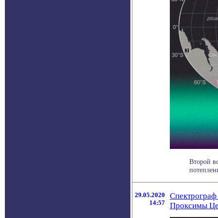
Второй в
потеплени
29.05.2020
Спектрограф
14:57
Проксимы Це