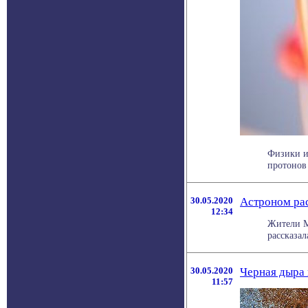
Физики и
протонов
30.05.2020
Астроном рас
12:34
Жители М
рассказал
30.05.2020
Черная дыра 
11:57