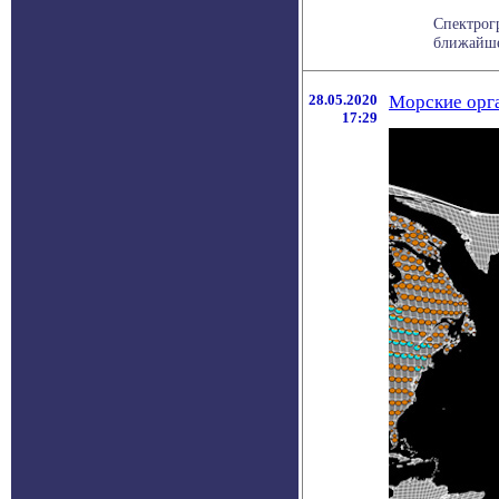
Спектрог
ближайше
28.05.2020
Морские орга
17:29