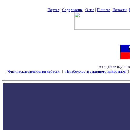
Портал
|
Содержание
|
О нас
|
Пишите
|
Новости
|
Авторские научные
"Физические явления на небесах"
|
"Неизбежность странного микромира"
|
Семинары - Конфе