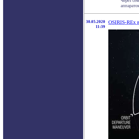
Через сем
аппаратом
30.05.2020
OSIRIS-REx 
11:39