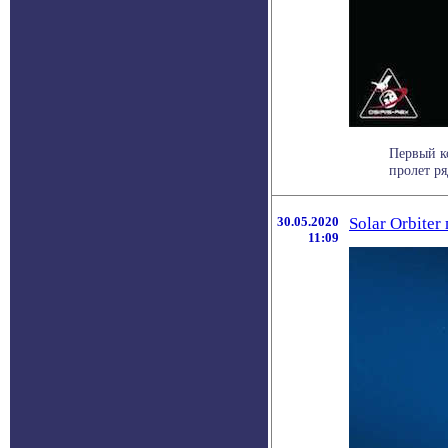
Первый к
пролет ря
30.05.2020
Solar Orbite
11:09