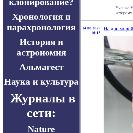
клонирование?
Ученые У
которому 
Хронология и
парахронология
14.08.2020
На дне морей
16:15
История и
астрономия
Альмагест
Наука и культура
Журналы в
сети:
Nature