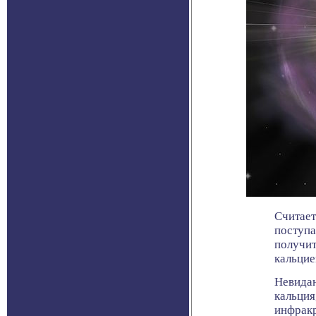
Считает
поступа
получит
кальцие
Невидан
кальция
инфракр