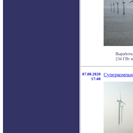
Выработка
234 ГВт в
07.08.2020
Суперкомпью
17:40