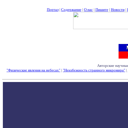
Портал
|
Содержание
|
О нас
|
Пишите
|
Новости
|
Авторские научные
"Физические явления на небесах"
|
"Неизбежность странного микромира"
|
Семинары - Конфе