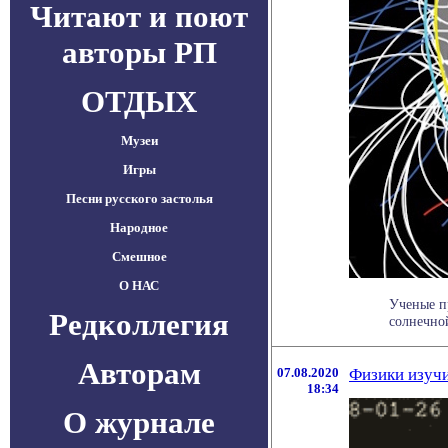
Читают и поют
авторы РП
ОТДЫХ
Музеи
Игры
Песни русского застолья
Народное
Смешное
О НАС
Ученые п
Редколлегия
солнечно
Авторам
07.08.2020
Физики изучи
18:34
О журнале