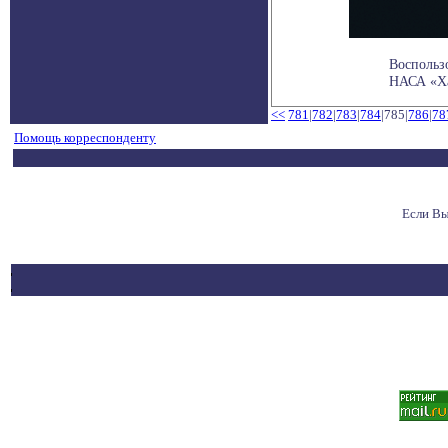
Воспольз
НАСА «Хаб
<<
781
|
782
|
783
|
784
|785|
786
|
78
Помощь корреспонденту
Если Вы