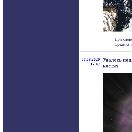
При слове
Средняя т
07.08.2020
Удалось пон
17:47
костях