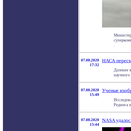
Министер
суперкомп
.
07.08.2020
НАСА пересм
17:32
Далекие к
научного
07.08.2020
Ученые изобр
15:49
Исследов
Рединга и
07.08.2020
NASA удалось
15:44