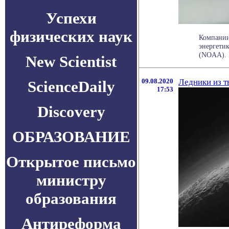
Успехи
физических наук
Компании
энергети
(NOAA). В
New Scientist
09.08.2020
Ледники из т
ScienceDaily
17:53
Discovery
ОБРАЗОВАНИЕ
Открытое письмо
министру
образования
Антиреформа