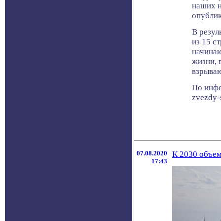
наших н
опублик
В резул
из 15 с
начинаю
жизни, 
взрыва
По инфо
zvezdy-s
07.08.2020
К 2030 объем
17:43