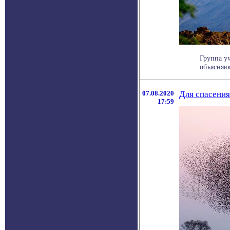
Группа у
объясняю
07.08.2020
Для спасения
17:59