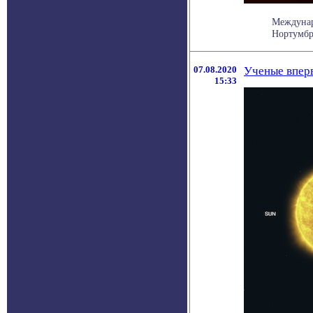
Междунар
Нортумбри
07.08.2020
Ученые вперв
15:33