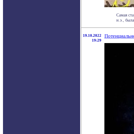
Самая ста
н.э., был
19.10.2022
Потенциальн
19:29