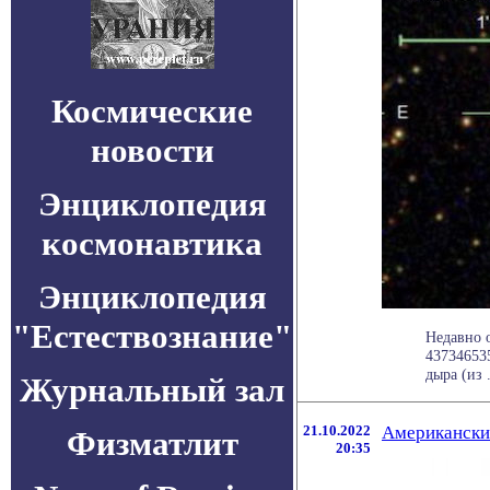
Космические
новости
Энциклопедия
космонавтика
Энциклопедия
"Естествознание"
Недавно 
43734653
дыра (из .
Журнальный зал
21.10.2022
Американски
Физматлит
20:35