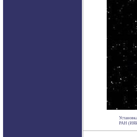
Установк
РАН (ИЯИ