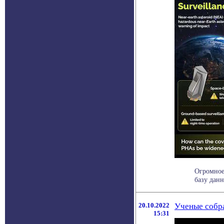
Огромное
базу данн
20.10.2022
Ученые собр
15:31