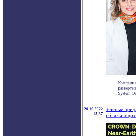
Компания
развёрты
System One
20.10.2022
Ученые пред
15:37
сближающихс