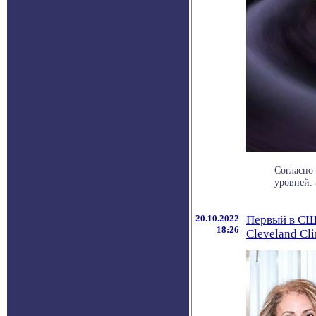
Согласно
уровней. 
20.10.2022
Первый в СШ
18:26
Cleveland Cl