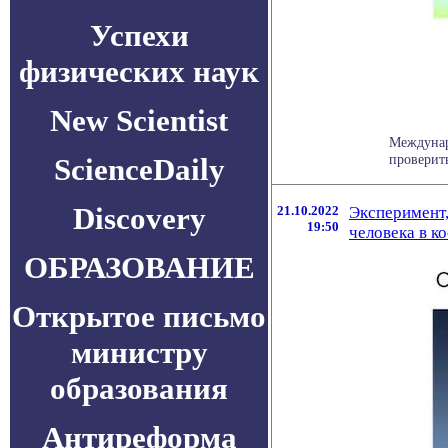
Успехи
физических наук
New Scientist
Междунар
проверить
ScienceDaily
Discovery
21.10.2022
Эксперимент,
19:50
человека в к
ОБРАЗОВАНИЕ
Открытое письмо
министру
образования
Антиреформа