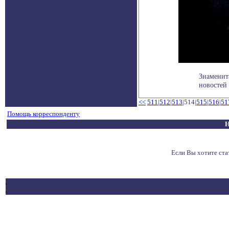
Знаменит
новостей 
<<
511
|
512
|
513
|514|
515
|
516
|
51
Помощь корреспонденту
Н
Если Вы хотите ст