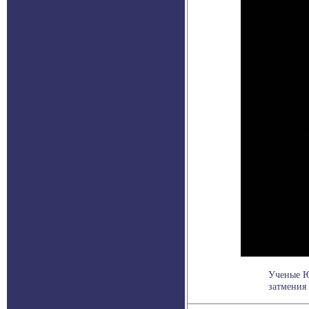
Ученые Ю
затмения 