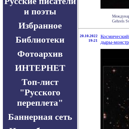
Русские писатели
и поэты
Междунар
Gehrels S
Избранное
20.10.2022
Космический 
Библиотеки
19:21
дыры-монстр
Фотоархив
ИНТЕРНЕТ
Топ-лист
"Русского
переплета"
Баннерная сеть