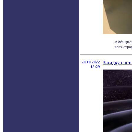
Амбициоз
всех стра
20.10.2022
Загадку сост
18:29