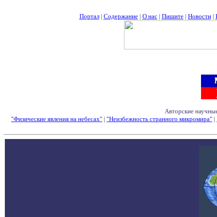
Портал
|
Содержание
|
О нас
|
Пишите
|
Новости
|
Авторские научные
"Физические явления на небесах"
|
"Неизбежность странного микромира"
|
Семинары - Конфе