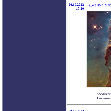
20.10.2022
«Джеймс Уэб
15:20
Космичес
Творения
20.10.2022