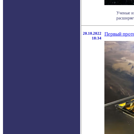
Ученые и
расширяет
20.10.2022
Первый прото
18:34