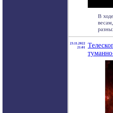
В ход
весам
разных
23.11.2022
Телеско
21:01
туманно