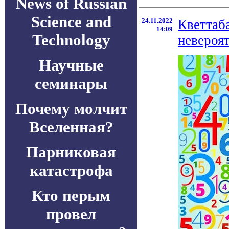
News of Russian
Science and
24.11.2022
Кветтаб
14:09
Technology
невероя
Научные
семинары
Почему молчит
Вселенная?
Парниковая
катастрофа
Кто перым
провел