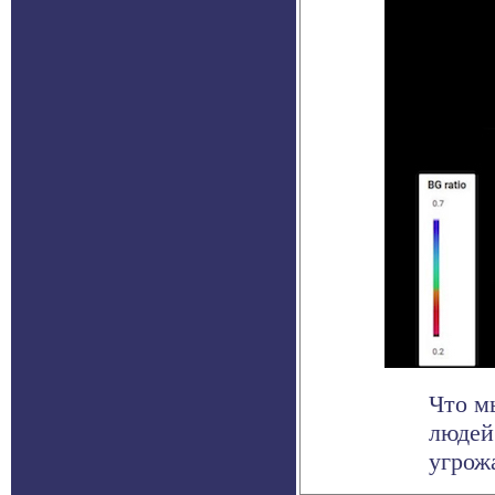
Что мы
людей
угрожа