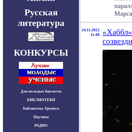
парал
Русская
Марса
литература
24.11.2022
«Хаббл» 
11:48
созвезд
КОНКУРСЫ
Для молодых биологов
БИБЛИОТЕКИ
Библиотека Хроноса
Научпоп
РАДИО