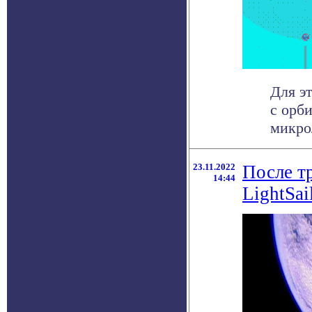
Для э
с орб
микро
23.11.2022
После т
14:44
LightSai