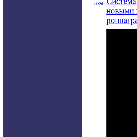
Система
11:26
новыми 
роннагр