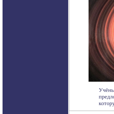
Учёны
предл
котору