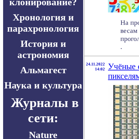
клонирование?
Хронология и
На пр
парахронология
весам
прого
История и
.
астрономия
24.11.2022
Учёные 
Альмагест
14:02
пикселя
Наука и культура
Журналы в
сети:
Nature