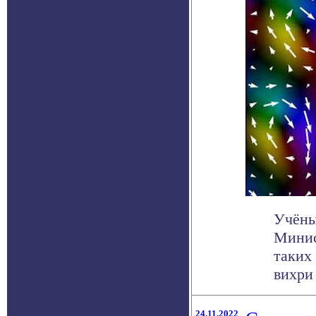
Учёны
Минис
таких
вихри .
24.11.2022