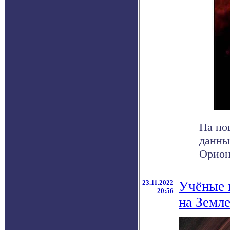
На но
данны
Ориона
23.11.2022
Учёные 
20:56
на Земле