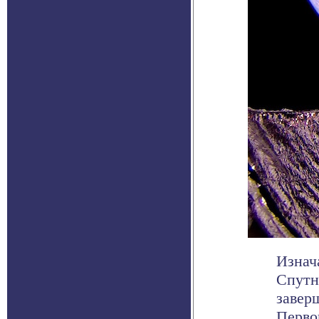
Изнач
Спутн
завер
Первон