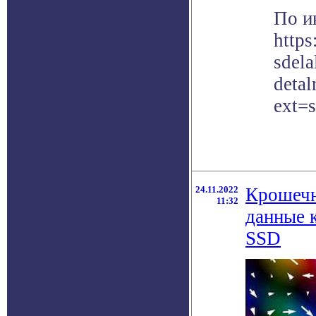
По и
http
sdela
detal
ext=
24.11.2022
Крошечн
11:32
данные 
SSD