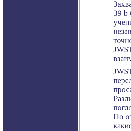
Захв
39 b
учен
неза
точн
JWST
взаи
JWST
перед
прос
Разл
погл
По о
каки