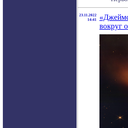
23.11.2022
«Джеймс
14:41
вокруг 