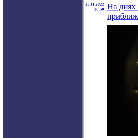
23.11.2022
На днях 
20:50
приближ