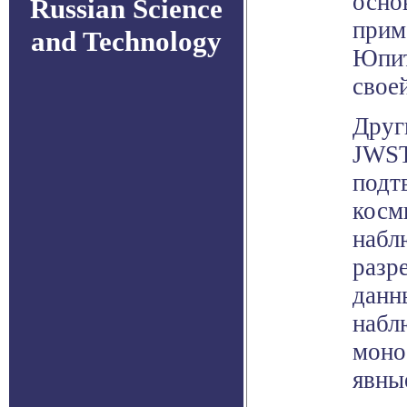
осно
Russian Science
приме
and Technology
Юпит
свое
Друг
JWST
подт
косм
набл
разр
данн
набл
моно
явны