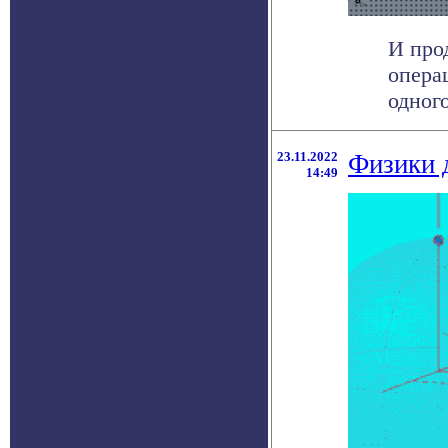
И про
опера
одного
23.11.2022
Физики 
14:49