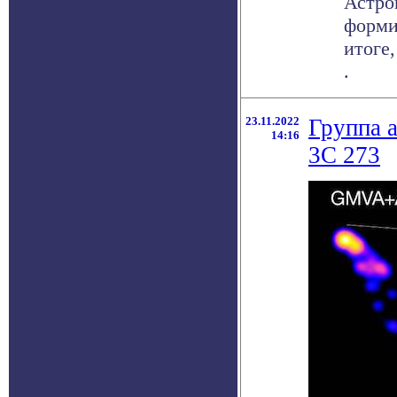
Астро
форми
итоге
.
23.11.2022
Группа 
14:16
3C 273