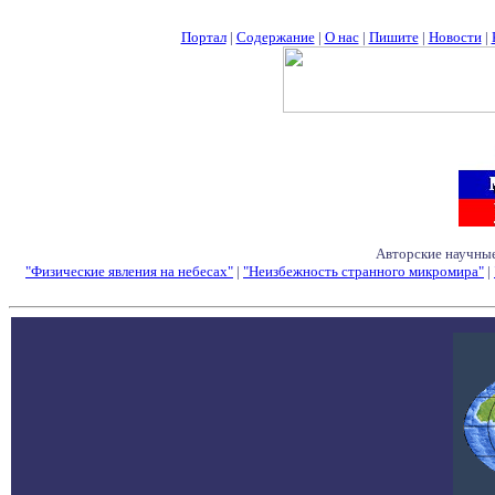
Портал
|
Содержание
|
О нас
|
Пишите
|
Новости
|
Авторские научные
"Физические явления на небесах"
|
"Неизбежность странного микромира"
|
Семинары - Конфе