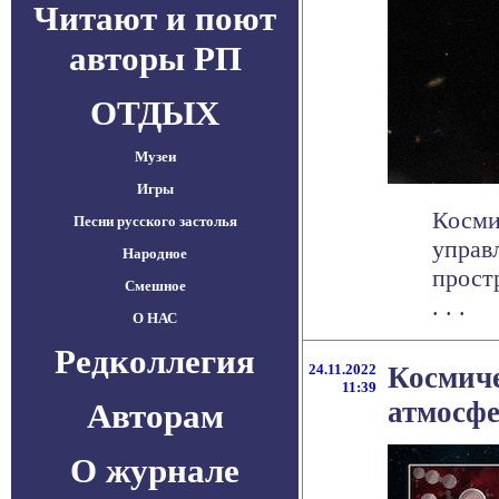
Читают и поют
авторы РП
ОТДЫХ
Музеи
Игры
Косми
Песни русского застолья
управ
Народное
прост
Смешное
. . .
О НАС
Редколлегия
24.11.2022
Космиче
11:39
атмосфе
Авторам
О журнале