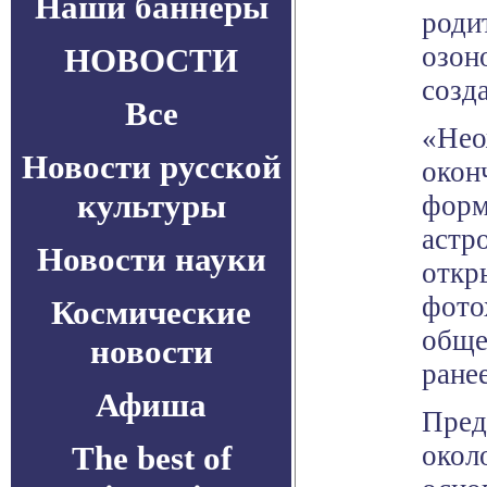
Наши баннеры
роди
озон
НОВОСТИ
созд
Все
«Нео
Новости русской
окон
культуры
форм
астр
Новости науки
откр
фото
Космические
обще
новости
ране
Афиша
Пред
The best of
окол