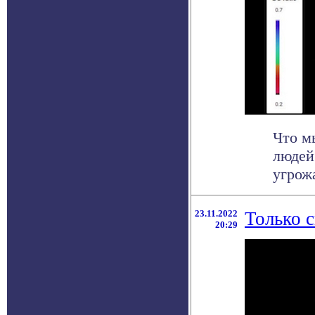
Что мы
людей
угрожа
23.11.2022
Только с
20:29