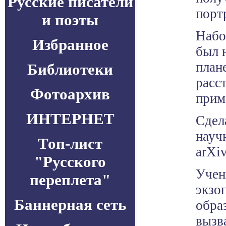
Русские писатели
порт
и поэты
Набо
Избранное
был 
план
Библиотеки
расс
Фотоархив
прим
ИНТЕРНЕТ
Сдел
науч
Топ-лист
arXiv
"Русского
Учен
переплета"
экзо
Баннерная сеть
обра
вызв