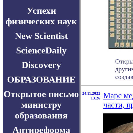
Успехи
физических наук
New Scientist
ScienceDaily
Откры
Discovery
други
создав
ОБРАЗОВАНИЕ
Открытое письмо
24.11.2022
Марс ме
13:26
министру
части, 
образования
Антиреформа