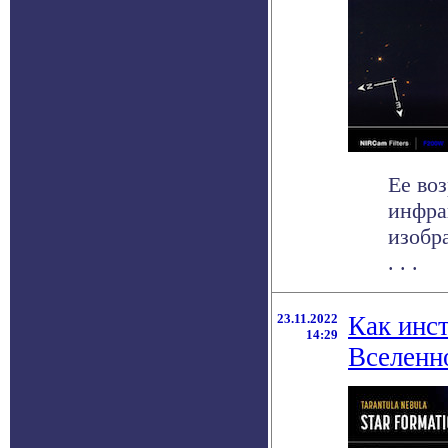
Ее во
инфра
изобр
. . .
23.11.2022
Как инс
14:29
Вселенн