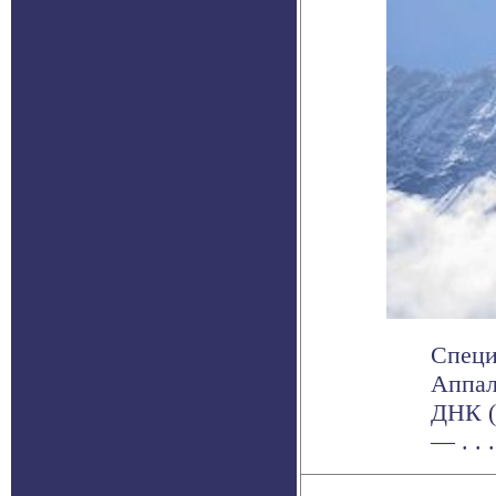
Специ
Аппал
ДНК (
— . . .