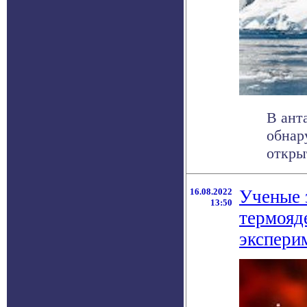
В ант
обнар
откры
16.08.2022
Ученые 
13:50
термояде
экспери