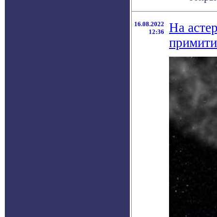
16.08.2022
На асте
12:36
примити