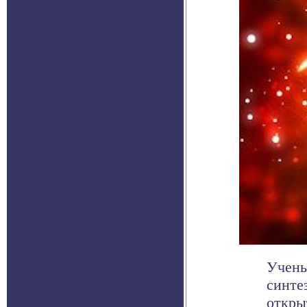
Учены
синте
откры