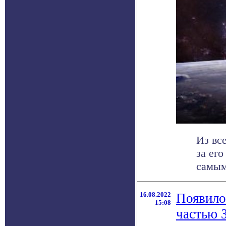
Из вс
за ег
самым
16.08.2022
Появило
15:08
частью 