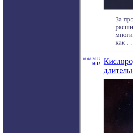
За пр
расши
многи
как . .
16.08.2022
Кислоро
16:18
длитель