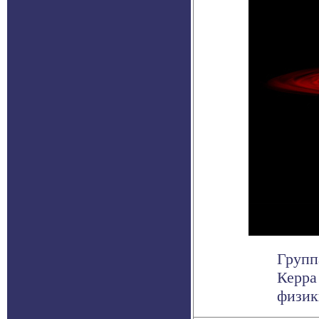
Групп
Керра
физики