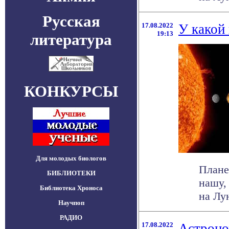
Русская
17.08.2022
У какой
19:13
литература
КОНКУРСЫ
Для молодых биологов
Плане
БИБЛИОТЕКИ
нашу,
Библиотека Хроноса
на Лун
Научпоп
РАДИО
17.08.2022
Астроно