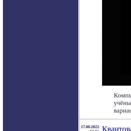
Компь
учёны
вариа
17.08.2022
Квантов