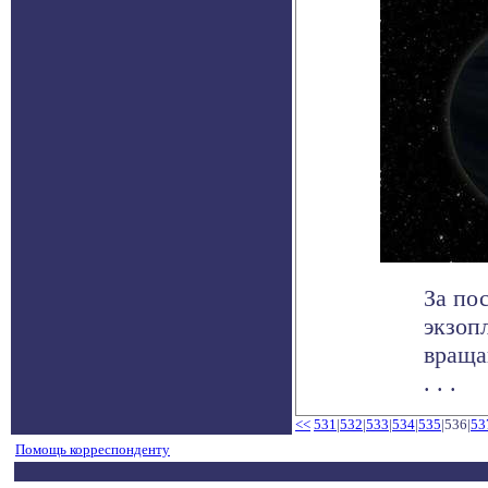
За по
экзоп
враща
. . .
<<
531
|
532
|
533
|
534
|
535
|536|
53
Помощь корреспонденту