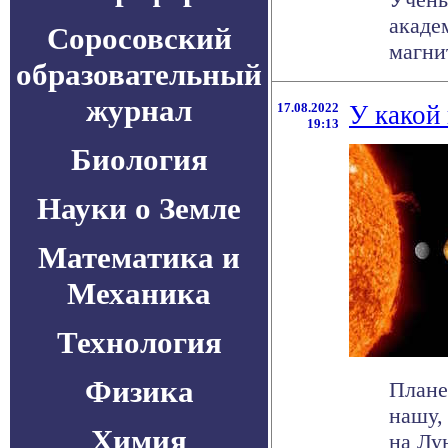
акаде
Соросовский
магни
образовательный
журнал
17.08.2022
У какой
19:13
Биология
Науки о Земле
Математика и
Механика
Технология
Физика
Плане
нашу,
Химия
на Лун