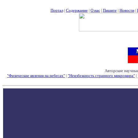
Портал
|
Содержание
|
О нас
|
Пишите
|
Новости
|
Авторские научные
"Физические явления на небесах"
|
"Неизбежность странного микромира"
|
Семинары - Конфе