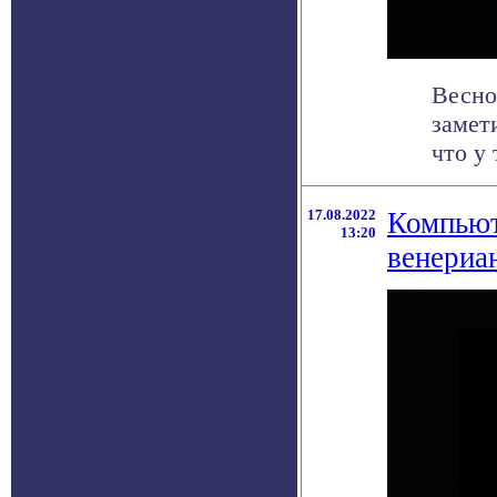
Весно
замет
что у
17.08.2022
Компьют
13:20
венериа