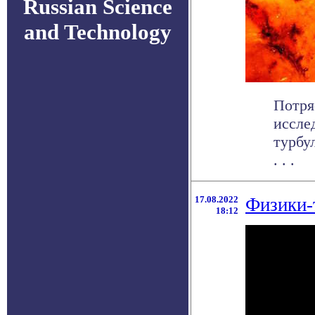
Russian Science
and Technology
Потря
иссле
турбу
. . .
17.08.2022
Физики-
18:12