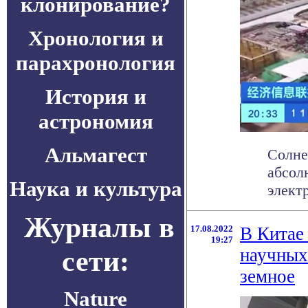
клонирование?
Хронология и
парахронология
История и
астрономия
Альмагест
Солне
абсол
Наука и культура
электр
Журналы в
17.08.2022
В Китае
19:27
сети:
научных
земное
Nature