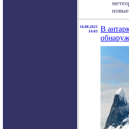
метео
новые 
16.08.2022
В антар
14:03
обнаруж