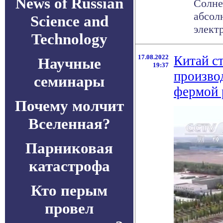
News of Russian
Солне
абсол
Science and
электр
Technology
17.08.2022
Китай с
Научные
19:37
произво
семинары
фермой 
Почему молчит
Вселенная?
Парниковая
катастрофа
Кто перым
провел