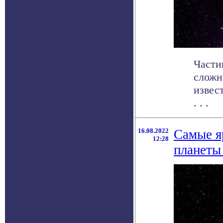
Части
сложн
извес
. . .
16.08.2022
Самые я
12:28
планеты