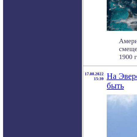
Амери
смеще
1900 г
17.08.2022
На Эвер
15:39
быть