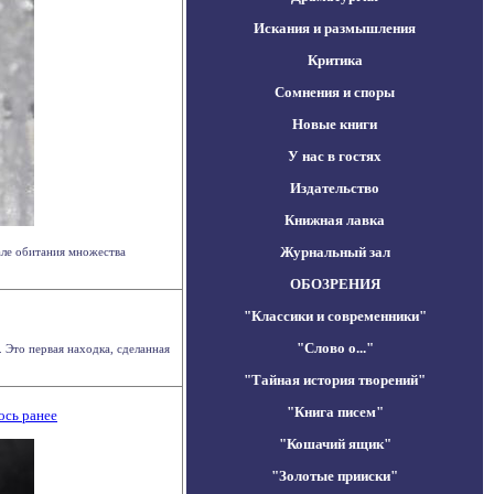
Искания и размышления
Критика
Сомнения и споры
Новые книги
У нас в гостях
Издательство
Книжная лавка
Журнальный зал
еале обитания множества
ОБОЗРЕНИЯ
"Классики и современники"
"Слово о..."
. Это первая находка, сделанная
"Тайная история творений"
"Книга писем"
ось ранее
"Кошачий ящик"
"Золотые прииски"