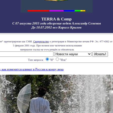
TERRA & Comp
С 07 августа 2003 года обозрение ведет Александр Семенов
До 10.07.2002 вел Кирилл Крылов
лет" зарегистрирован как СМИ.
Свидетельство
о регистрации в Министерстве печати РФ: Эл. #77-4362 от
5 февраля 2001 года. При полном или частичном использовании
материалов ссылка на www.pereplet.ru обязательна.
Тип запроса:
"И"
"Или"
 как изменится климат в России к концу века