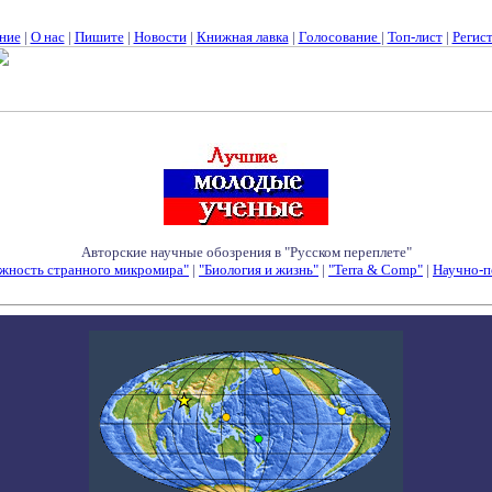
ние
|
О нас
|
Пишите
|
Новости
|
Книжная лавка
|
Голосование
|
Топ-лист
|
Регис
Авторские научные обозрения в "Русском переплете"
жность странного микромира"
|
"Биология и жизнь"
|
"Terra & Comp"
|
Научно-п
Семинары - Конференции - Симпозиумы - Конкурсы