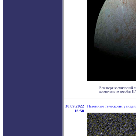
В четверг космический 
космического корабля НАС
30.09.2022
Наземные телескопы увидел
16:58