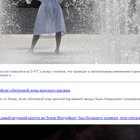
оссии повысится на 3-4°С к концу столетия, что приведет к значительным изменениям в ар
ерии и . . .
айоне обитаемой зоны красного карлика
ах от Земли, возле обитаемой зоны красной карликовой звезды, была обнаружена суперземля
самый крупный кратер на Земле Вредефорт, был большего размера, чем считал