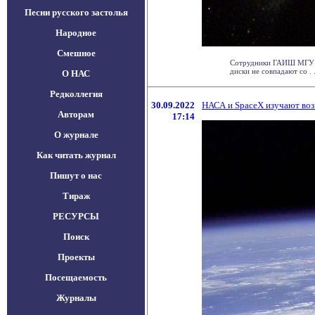
Песни русского застолья
Народное
Смешное
Сотрудники ГАИШ МГУ в 
диски не совпадают со . .
О НАС
Редколлегия
30.09.2022
НАСА и SpaceX изучают во
Авторам
17:14
О журнале
Как читать журнал
Пишут о нас
Тираж
РЕСУРСЫ
Поиск
Проекты
Посещаемость
Журналы