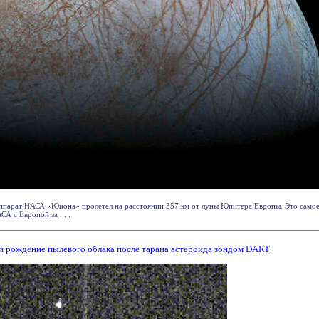
аппарат НАСА «Юнона» пролетел на расстоянии 357 км от луны Юпитера Европы. Это самое
А с Европой за . . .
и рождение пылевого облака после тарана астероида зондом DART