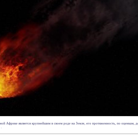
ой Африке является крупнейшим в своем роде на Земле, его протяженность, по оценкам, до
 .