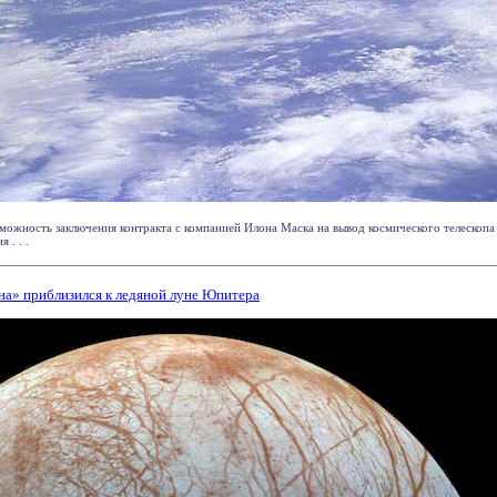
можность заключения контракта с компанией Илона Маска на вывод космического телескопа
 . . .
а» приблизился к ледяной луне Юпитера