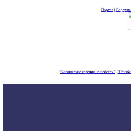
Портал
|
Содержа
"Физические явления на небесах"
|
"Неизбе