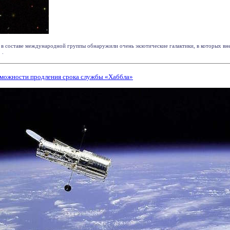
составе международной группы обнаружили очень экзотические галактики, в которых вн
 .
зможности продления срока службы «Хаббла»