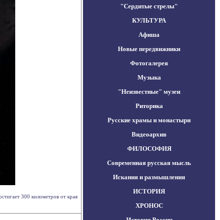
"Сердитые стрелы"
КУЛЬТУРА
Афиша
Новые передвижники
Фотогалерея
Музыка
"Неизвестные" музеи
Риторика
Русские храмы и монастыри
Видеоархив
ФИЛОСОФИЯ
Современная русская мысль
Искания и размышления
ИСТОРИЯ
стигает 300 километров от края
ХРОНОС
История России