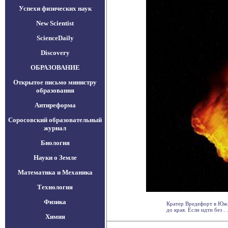
Успехи физических наук
New Scientist
ScienceDaily
Discovery
ОБРАЗОВАНИЕ
Открытое письмо министру
образования
Антиреформа
Соросовский образовательный
журнал
Биология
Науки о Земле
Математика и Механика
Технология
Физика
Кратер Вредефорт в Южн
до края. Если идти без . .
Химия