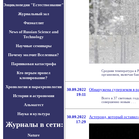
Энциклопедия "Естествознание"
Журнальный зал
Физматлит
News of Russian Science and
Technology
Научные семинары
Почему молчит Вселенная?
Парниковая катастрофа
Средняя температура в Р
Кто перым провел
организмов, включая бакт
клонирование?
Хронология и парахронология
30.09.2022
Обнаружена суперземля в р
19:11
История и астрономия
Всего в 37 световых год
совершенно новым . . .
Альмагест
Наука и культура
30.09.2022
Астероид, который оставил 
17:29
Журналы в сети:
Nature