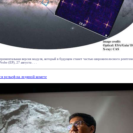
периментальная версия модуля, который в будущем станет частью широкополосного рентген
robe (EP), 27 августа . . .
ся рельеф на ледяной комете