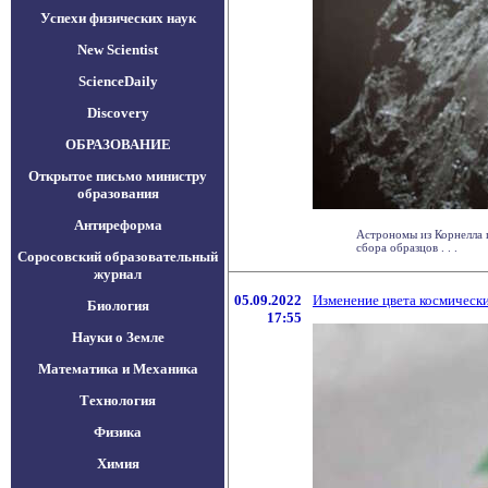
Успехи физических наук
New Scientist
ScienceDaily
Discovery
ОБРАЗОВАНИЕ
Открытое письмо министру
образования
Антиреформа
Астрономы из Корнелла 
сбора образцов . . .
Соросовский образовательный
журнал
05.09.2022
Изменение цвета космическ
Биология
17:55
Науки о Земле
Математика и Механика
Технология
Физика
Химия