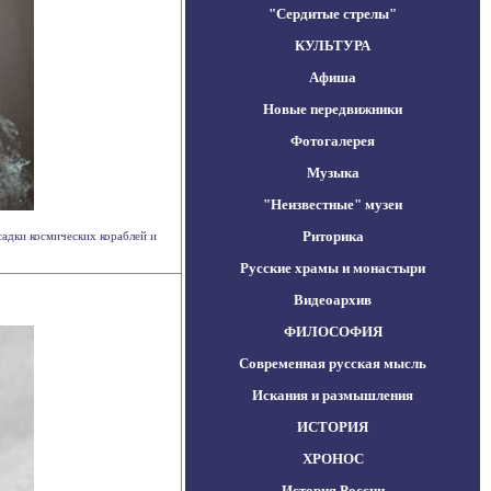
"Сердитые стрелы"
КУЛЬТУРА
Афиша
Новые передвижники
Фотогалерея
Музыка
"Неизвестные" музеи
Риторика
садки космических кораблей и
Русские храмы и монастыри
Видеоархив
ФИЛОСОФИЯ
Современная русская мысль
Искания и размышления
ИСТОРИЯ
ХРОНОС
История России