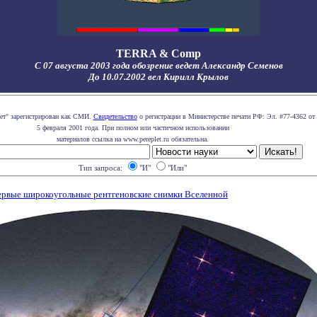
TERRA & Comp
С 07 августа 2003 года обозрение ведет Александр Семенов
До 10.07.2002 вел Кирилл Крылов
лет" зарегистрирован как СМИ.
Свидетельство
о регистрации в Министерстве печати РФ: Эл. #77-4362 от
5 февраля 2001 года. При полном или частичном использовании
материалов ссылка на www.pereplet.ru обязательна.
Тип запроса:
"И"
"Или"
первые широкоугольные рентгеновские снимки Вселенной