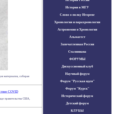
История в МГУ
Слово о полку Игореве
Хронология и парахронология
Астрономия и Хронология
Альмагест
Запечатленная Россия
Сталиниана
ФОРУМЫ
Дискуссионный клуб
Научный форум
ов материалов, собирая
Форум "Русская идея"
Форум "Курск"
йствие COVID
Исторический форум
ладе правительства США,
Детский форум
КЛУБЫ