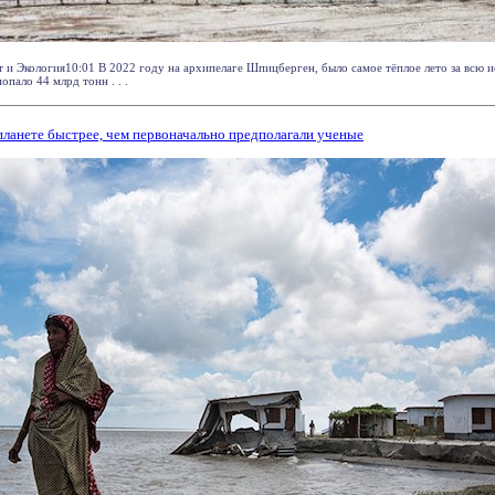
т и Экология10:01 В 2022 году на архипелаге Шпицберген, было самое тёплое лето за всю 
опало 44 млрд тонн . . .
планете быстрее, чем первоначально предполагали ученые