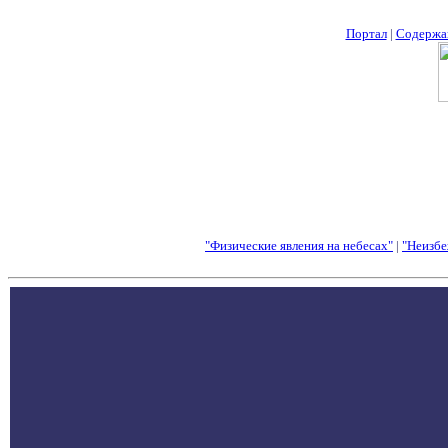
Портал
|
Содержа
"Физические явления на небесах"
|
"Неизбе