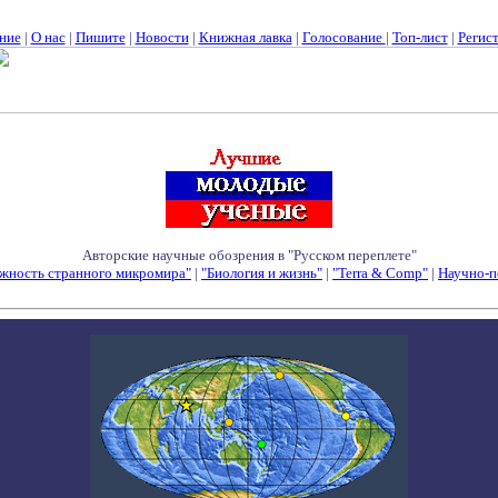
ние
|
О нас
|
Пишите
|
Новости
|
Книжная лавка
|
Голосование
|
Топ-лист
|
Регис
Авторские научные обозрения в "Русском переплете"
жность странного микромира"
|
"Биология и жизнь"
|
"Terra & Comp"
|
Научно-п
Семинары - Конференции - Симпозиумы - Конкурсы