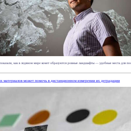
показали, как в ледяном мире комет образуются ровные ландшафты — удобные места для по
их материалов может помочь в дистанционном измерении их деградации