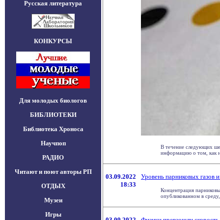
Русская литература
КОНКУРСЫ
Для молодых биологов
БИБЛИОТЕКИ
Библиотека Хроноса
Научпоп
В течение следующих ше
информацию о том, как на
РАДИО
Читают и поют авторы РП
03.09.2022
Уровень парниковых газов и
18:33
ОТДЫХ
Концентрация парниковых
опубликованном в среду, .
Музеи
Игры
03.09.2022
Физики превзошли скорость