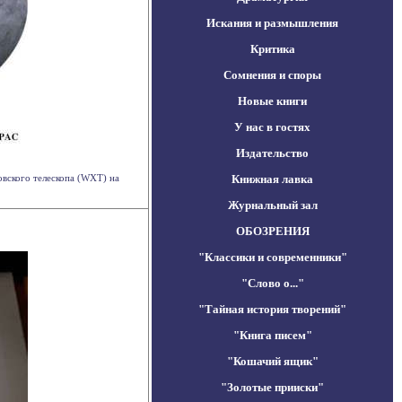
Искания и размышления
Критика
Сомнения и споры
Новые книги
У нас в гостях
Издательство
овского телескопа (WXT) на
Книжная лавка
Журнальный зал
ОБОЗРЕНИЯ
"Классики и современники"
"Слово о..."
"Тайная история творений"
"Книга писем"
"Кошачий ящик"
"Золотые прииски"