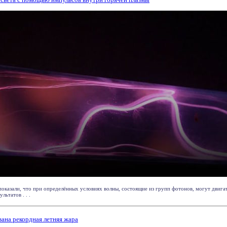
казали, что при определённых условиях волны, состоящие из групп фотонов, могут двигат
ьтатов . . .
ана рекордная летняя жара