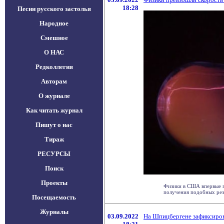
18:28
Песни русского застолья
Народное
Смешное
О НАС
Редколлегия
Авторам
О журнале
Как читать журнал
Пишут о нас
Тираж
РЕСУРСЫ
Поиск
Проекты
Физики в США впервые по
получения подобных резул
Посещаемость
Журналы
03.09.2022
На Шпицбергене зафиксиров