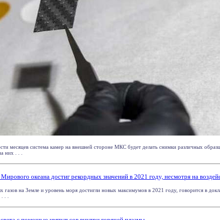
сти месяцев система камер на внешней стороне МКС будет делать снимки различных образц
 них . . .
 Мирового океана достиг рекордных значений в 2021 году, несмотря на возде
 газов на Земле и уровень моря достигли новых максимумов в 2021 году, говорится в док
 . .
 света с помощью импульсов внутри горячей плазмы