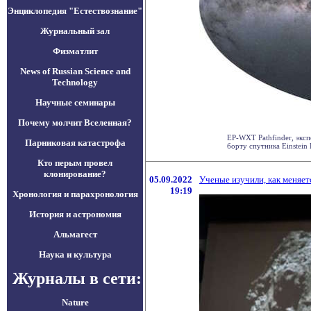
Энциклопедия "Естествознание"
Журнальный зал
Физматлит
News of Russian Science and
Technology
Научные семинары
Почему молчит Вселенная?
EP-WXT Pathfinder, экс
Парниковая катастрофа
борту спутника Einstein P
Кто перым провел
клонирование?
05.09.2022
Ученые изучили, как меняет
19:19
Хронология и парахронология
История и астрономия
Альмагест
Наука и культура
Журналы в сети:
Nature