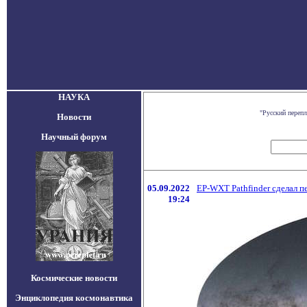
НАУКА
"Русский переп
Новости
Научный форум
05.09.2022
EP-WXT Pathfinder сделал 
19:24
Космические новости
Энциклопедия космонавтика