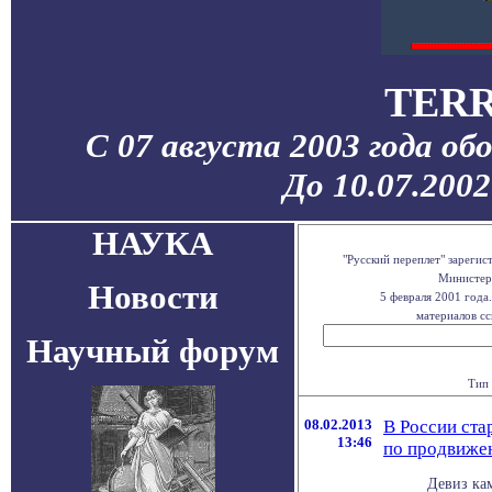
TERR
С 07 августа 2003 года об
До 10.07.200
НАУКА
"Русский переплет" зареги
Министерс
Новости
5 февраля 2001 года
материалов сс
Научный форум
Тип 
08.02.2013
В России ста
13:46
по продвиже
Девиз кам