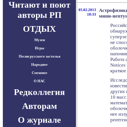
Читают и поют
05.02.2013
Астрофизики
авторы РП
18:33
мини-непту
Российс
ОТДЫХ
обнаруж
суперзе
Музеи
не спос
оболочк
Игры
напоми
Песни русского застолья
Работа 
Народное
Notices 
краткое
Смешное
Исследо
О НАС
известн
Редколлегия
других 
10 масс
математ
Авторам
оболочк
нее изл
О журнале
рентген