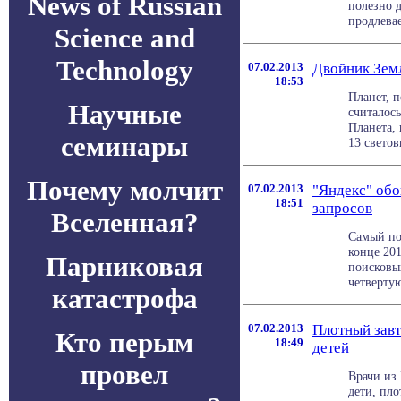
News of Russian
полезно д
продлевает
Science and
Technology
07.02.2013
Двойник Земл
18:53
Планет, п
Научные
считалос
Планета, 
семинары
13 световы
Почему молчит
07.02.2013
"Яндекс" обо
18:51
запросов
Вселенная?
Самый по
конце 201
Парниковая
поисковых
четвертую
катастрофа
07.02.2013
Плотный завт
Кто перым
18:49
детей
провел
Врачи из
дети, пл