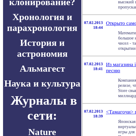
клонирование?
высокий 
пропуска
Хронология и
07.02.2013
Открыто сам
парахронология
18:44
Математи
большое 
История и
чисел - т
открытии 
астрономия
07.02.2013
Из магазина 
Альмагест
18:41
песню
Компания 
Наука и культура
релизе, ч
Store св
Журналы в
миллиардн
сети:
07.02.2013
<Тамагочи> 
18:39
Японская
виртуаль
Nature
игры для 