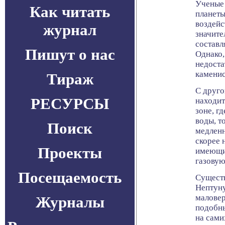
Ученые 
Как читать
планеты
воздейс
журнал
значите
составл
Пишут о нас
Однако,
недоста
каменис
Тираж
С друго
РЕСУРСЫ
находит
зоне, г
воды, т
Поиск
медленн
скорее 
Проекты
имеющи
газовую
Посещаемость
Существ
Нептуну
маловер
Журналы
подобны
на сами