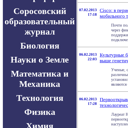
Соросовский
07.02.2013
Cisco: в пери
17:18
мобильного т
образовательный
Почти пол
журнал
через фик
поддержи
подключен
Биология
06.02.2013
Культурные 
Науки о Земле
22:03
выше генети
Ученые, 
Математика и
различны
установи
Механика
являются б
Технология
06.02.2013
Первооткрыва
17:28
технологичес
Физика
Лауреат 
первоотк
Химия
наступле