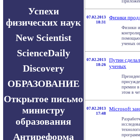
Приложени
Успехи
07.02.2013
Физики прод
физических наук
18:31
Физики и
контроли
New Scientist
помощью 
ученых оп
ScienceDaily
07.02.2013
Путин сдела
18:26
Discovery
ученых
Президен
ОБРАЗОВАНИЕ
присужде
премии в
этом в чет
Открытое письмо
министру
07.02.2013
Microsoft за
17:48
образования
Разработ
исследов
технолог
Антиреформа
программн