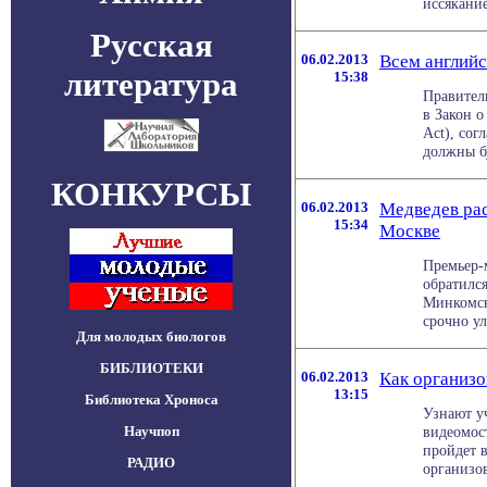
иссяканием
Русская
06.02.2013
Всем англий
литература
15:38
Правител
в Закон 
Act), сог
должны бу
КОНКУРСЫ
06.02.2013
Медведев рас
15:34
Москве
Премьер-
обратилс
Минкомсв
срочно ул
Для молодых биологов
БИБЛИОТЕКИ
06.02.2013
Как организо
13:15
Библиотека Хроноса
Узнают у
Научпоп
видеомос
пройдет 
РАДИО
организов