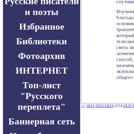
Русские писатели
спутник
и поэты
Изучени
благода
основны
Избранное
транзит
который
Библиотеки
телеско
света з
Фотоархив
затмени
способ,
наземны
ИНТЕРНЕТ
экзопла
общего 
Топ-лист
"Русского
переплета"
<<
1831
|
1832
|
1833
|1834|
1835
|
Баннерная сеть