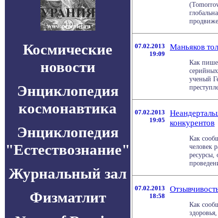
(Tomorrow
глобальна
продвиже
Космические
07.02.2013
Маньяков тол
19:09
новости
Как пишет
серийных
ученый Ге
Энциклопедия
преступле
космонавтика
07.02.2013
Неандертальц
19:05
конкурентов
Энциклопедия
Как сообщ
"Естествознание"
человек р
ресурсы,
проведения
Журнальный зал
07.02.2013
Отзывчивость
Физматлит
18:58
Как сообщ
здоровья