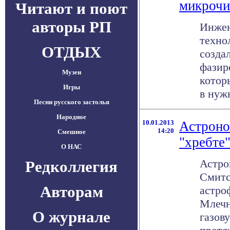
микрочи
Читают и поют
авторы РП
Инжен
техно
ОТДЫХ
созда
фазир
Музеи
котор
Игры
в нужн
Песни русского застолья
Народное
10.01.2013
Астроно
14:20
Смешное
"хребте
О НАС
Астро
Редколлегия
Смитс
Авторам
астро
Млечн
О журнале
газов