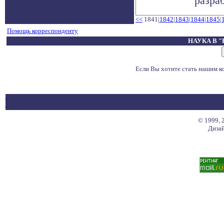
разраб
<<
1841|
1842
|
1843
|
1844
|
1845
|
Помощь корреспонденту
НАУКА В 
Если Вы хотите стать нашим 
© 1999, 
Дизай