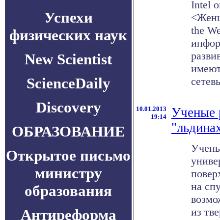
Intel
Успехи
<Женщ
the W
физических наук
инфор
разви
New Scientist
имеют
ScienceDaily
сетевы
Discovery
10.01.2013
Ученые 
19:14
"льдинах
ОБРАЗОВАНИЕ
Учены
Открытое письмо
униве
министру
повер
на сп
образования
возмо
из тве
Антиреформа