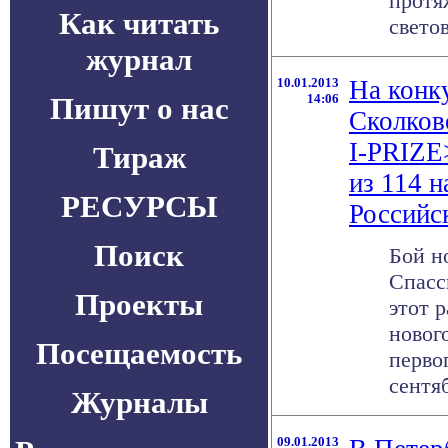
протя
Как читать
светов
журнал
10.01.2013
На конк
Пишут о нас
14:06
Сколков
I-PRIZE
Тираж
из 114 
РЕСУРСЫ
Российс
Поиск
Бой н
Спасс
Проекты
этот 
нового
Посещаемость
перво
сентяб
Журналы
09.01.2013