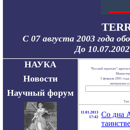
TERR
С 07 августа 2003 года об
До 10.07.200
НАУКА
"Русский переплет" зареги
Министерс
Новости
5 февраля 2001 года
материалов сс
Научный форум
Тип 
11.01.2013
Со дна 
17:42
таинств