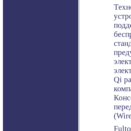
Техн
устр
подд
бесп
стан
пред
элек
элек
Qi р
комп
Конс
пере
(Wir
Fulto