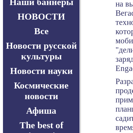
Наши баннеры
на в
Вега
НОВОСТИ
техн
Все
кото
моби
Новости русской
"дел
культуры
заря
Enga
Новости науки
Разр
Космические
прод
новости
прим
план
Афиша
сади
The best of
врем