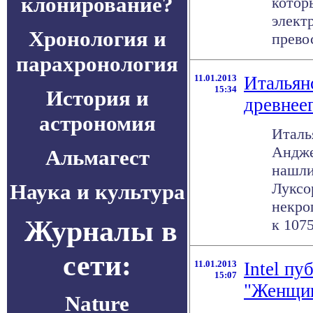
клонирование?
котор
элект
Хронология и
превос
парахронология
11.01.2013
Итальян
15:34
История и
древнее
астрономия
Италь
Андже
Альмагест
нашли
Наука и культура
Луксо
некро
Журналы в
к 1075
сети:
11.01.2013
Intel пу
15:07
"Женщин
Nature