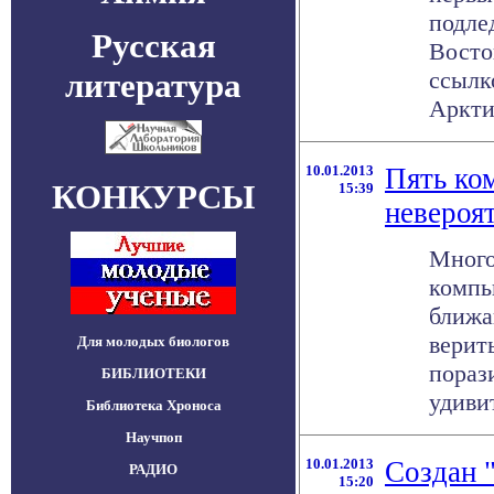
подле
Русская
Восто
литература
ссылк
Арктич
10.01.2013
Пять ко
КОНКУРСЫ
15:39
невероя
Много
компь
ближа
верит
Для молодых биологов
пораз
БИБЛИОТЕКИ
удивит
Библиотека Хроноса
Научпоп
10.01.2013
Создан 
РАДИО
15:20