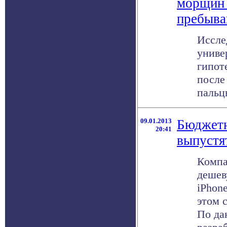
морщин 
пребыва
Иссле
униве
гипот
после
пальцы
09.01.2013
Бюджетн
20:41
выпустя
Компа
дешев
iPhone
этом 
По да