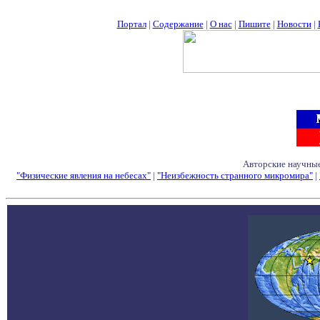
Портал
|
Содержание
|
О нас
|
Пишите
|
Новости
|
Авторские научные
"Физические явления на небесах"
|
"Неизбежность странного микромира"
|
Семинары - Конфе