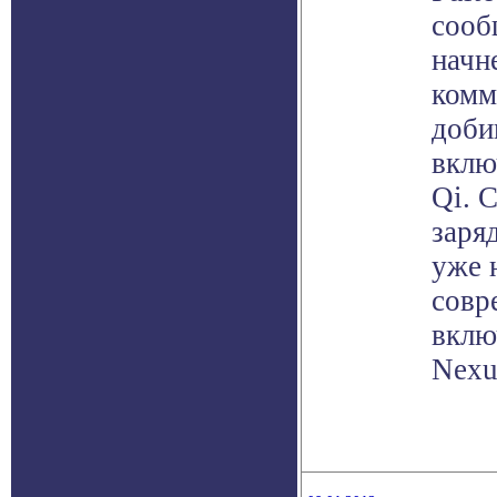
сооб
начн
комм
доби
вклю
Qi. 
заря
уже 
совр
вклю
Nexu