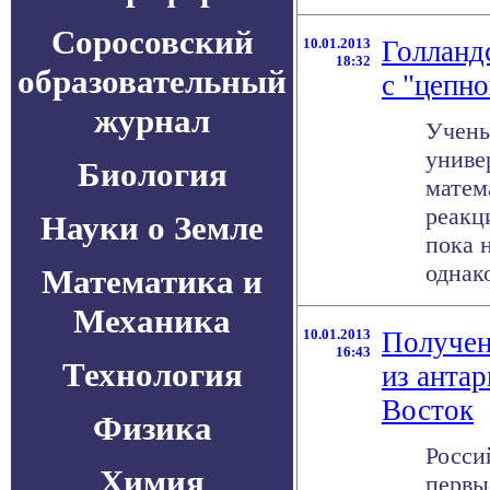
Соросовский
10.01.2013
Голланд
18:32
образовательный
с "цепн
журнал
Учены
униве
Биология
матем
реакц
Науки о Земле
пока 
однако 
Математика и
Механика
10.01.2013
Получен
16:43
Технология
из антар
Восток
Физика
Росси
Химия
первы