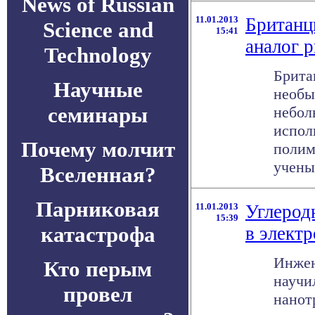
News of Russian
11.01.2013
Британц
Science and
15:41
аналог 
Technology
Брита
Научные
необы
семинары
небол
испол
Почему молчит
полим
ученых
Вселенная?
Парниковая
11.01.2013
Углерод
15:39
катастрофа
в элект
Инжен
Кто перым
научи
провел
нанот