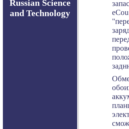
Russian Science
запа
and Technology
eCou
"пер
заря
пере
пров
поло
задн
Обме
обои
акку
план
элек
смож