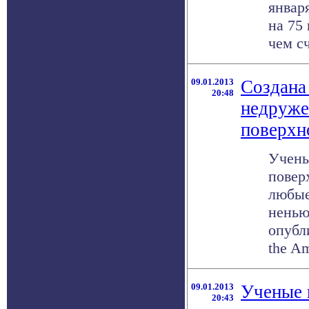
январ
на 75
чем сч
09.01.2013
Создана
20:48
недруже
поверхн
Учены
повер
любые
ненью
опубл
the Am
09.01.2013
Ученые 
20:43