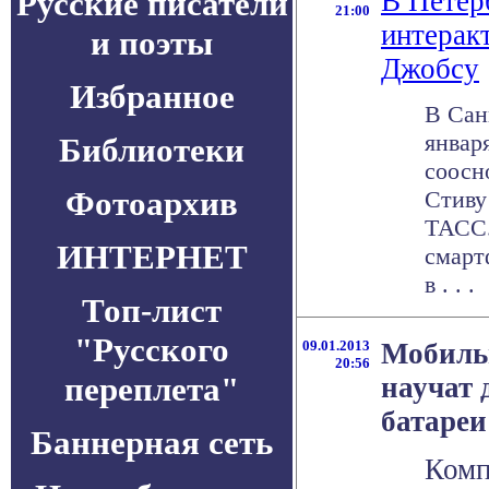
Русские писатели
В Петер
21:00
интерак
и поэты
Джобсу
Избранное
В Сан
январ
Библиотеки
соосн
Фотоархив
Стиву
ТАСС.
ИНТЕРНЕТ
смарт
в . . .
Топ-лист
"Русского
09.01.2013
Мобиль
20:56
переплета"
научат 
батареи
Баннерная сеть
Комп