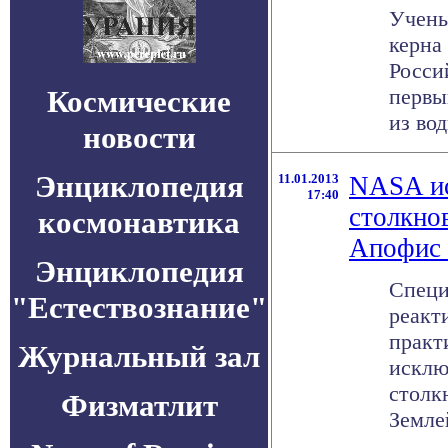
Учены
керна
Росси
Космические
первы
из вод
новости
Энциклопедия
11.01.2013
NASA ис
17:40
столкно
космонавтика
Апофис 
Энциклопедия
Специ
"Естествознание"
реакт
практ
Журнальный зал
исклю
столк
Физматлит
Землей