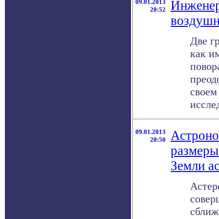
09.01.2013
Инженер
20:52
воздушн
Две г
как и
повор
преод
своем
исслед
09.01.2013
Астроно
20:50
размеры
Земли а
Астер
совер
сближ