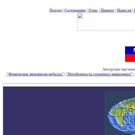
Портал
|
Содержание
|
О нас
|
Пишите
|
Новости
|
Авторские научные
"Физические явления на небесах"
|
"Неизбежность странного микромира"
|
Семинары - Конфе