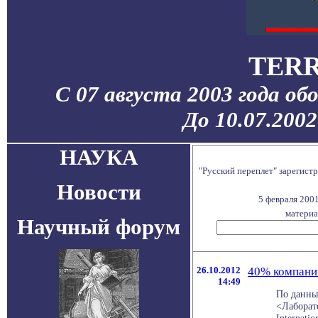
TERR
С 07 августа 2003 года об
До 10.07.200
НАУКА
"Русский переплет" зарегис
Новости
5 февраля 200
материа
Научный форум
26.10.2012
40% компаний
14:49
По данны
<Лаборат