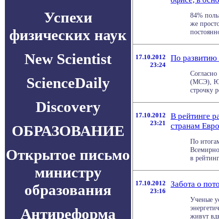
Успехи
84% поль
же просто
физических наук
постоянно
New Scientist
17.10.2012
По развитию 
23:24
Согласно
ScienceDaily
(МСЭ), Ю
строчку р
Discovery
17.10.2012
В рейтинге р
23:21
странам Евр
ОБРАЗОВАНИЕ
По итогам
Всемирно
Открытое письмо
в рейтинг
министру
17.10.2012
Забота о пот
образования
23:16
Ученые у
энергети
Антиреформа
живут вдв