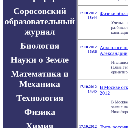
Соросовский
17.10.2012
Физики объяс
18:44
образовательный
Ученые п
разбивает
журнал
кавитация
Биология
17.10.2012
Археологи о
16:36
Александрии
Науки о Земле
Итальянс
(Luisa F
Математика и
ориентиро
Механика
17.10.2012
В Москве отк
14:45
2012
Технология
В Москве
заявил н
Физика
Никифоров
Химия
17.10.2012
Треть россия