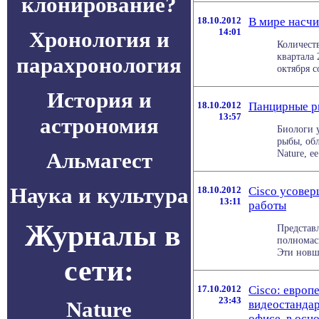
клонирование?
18.10.2012
В мире насч
14:01
Хронология и
Количест
квартала
парахронология
октября с
История и
18.10.2012
Панцирные р
13:57
астрономия
Биологи 
рыбы, об
Nature, е
Альмагест
Наука и культура
18.10.2012
Cisco усовер
13:11
работы
Журналы в
Представ
полномас
Эти новше
сети:
17.10.2012
Cisco: европ
23:43
Nature
видеостандар
офисе, в осн