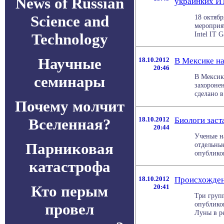
News of Russian
украинких И
Science and
18 октябр
мероприя
Intel IT 
Technology
Научные
18.10.2012
В Мексике на
20:46
В Мексик
семинары
захоронен
сделано в
Почему молчит
Вселенная?
18.10.2012
Биологи заст
20:44
Ученые н
Парниковая
отдельны
опубликов
катастрофа
18.10.2012
Происхожден
Кто перым
20:41
Три груп
опублико
провел
Луны в ре