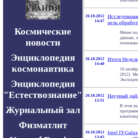
Internati
26.10.2012
Исследование
14:47
цель обработ
Космические
Менее по
данные; 
новости
понимания
Энциклопедия
26.10.2012
Итоги Недели
14:40
космонавтика
19 октяб
2012). М
Экспоцент
Энциклопедия
"Естествознание"
26.10.2012
Научный дай
13:51
В этом вы
Журнальный зал
программ
канатоход
Физматлит
26.10.2012
Intel IT-Gal
13:45