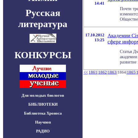
14:41
Почти тре
Русская
изменитс
Обществен
литература
17.10.2012
Академии Cis
13:25
сфере инфор
Статья Д
КОНКУРСЫ
академии
развитие 
<<
1861
|
1862
|
1863
|1864|
1865
|
Для молодых биологов
БИБЛИОТЕКИ
Библиотека Хроноса
Научпоп
РАДИО