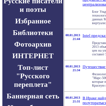
Русские писатели
централизов
и поэты
Блог Уль
технолог
Избранное
данных М
виртуализ
Библиотеки
08.01.2013
Intel предск
21:44
Фотоархив
Представи
2013 объ
цен на ул
ИНТЕРНЕТ
составит 
Топ-лист
08.01.2013
Путешествие
21:34
"Русского
Физиолог
"Марс-50
которые 
переплета"
Красную п
Баннерная сеть
08.01.2013
В Ираке най
21:31
полуторатыся