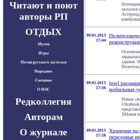
Читают и поют
Потенциа
оказался 
авторы РП
Астероид
наибольше
ОТДЫХ
09.01.2013
Политехничес
17:44
реконструкц
Музеи
Основная
Игры
закрылась
здания. О
Песни русского застолья
Политеха.
Народное
Смешное
09.01.2013
Intel расши
17:36
мобильных у
О НАС
Редколлегия
Новые см
Ultraboo
представ
Авторам
ХНовая пл
О журнале
09.01.2013
Хранение на 
17:26
передовые и