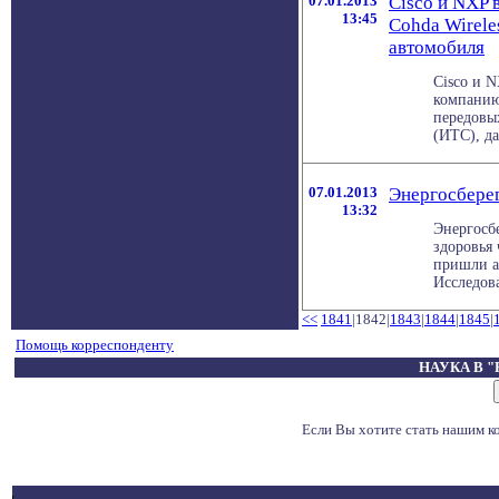
07.01.2013
Cisco и NXP 
13:45
Cohda Wirele
автомобиля
Cisco и N
компанию 
передовы
(ИТС), да
07.01.2013
Энергосбере
13:32
Энергосб
здоровья
пришли а
Исследова
<<
1841
|1842|
1843
|
1844
|
1845
|
Помощь корреспонденту
НАУКА В 
Если Вы хотите стать нашим 