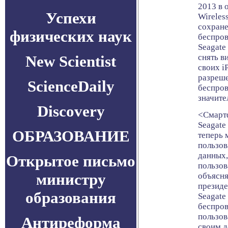
2013 в 
Успехи
Wireles
сохране
физических наук
беспров
Seagate
New Scientist
снять в
своих i
разреше
ScienceDaily
беспров
значите
Discovery
<Смарт
Seagate
ОБРАЗОВАНИЕ
теперь 
пользов
данных,
Открытое письмо
пользов
министру
объясня
президе
образования
Seagate
беспров
пользов
Антиреформа
своим д