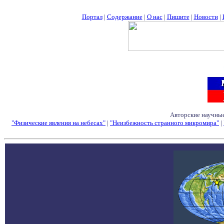
Портал
|
Содержание
|
О нас
|
Пишите
|
Новости
|
Авторские научные
"Физические явления на небесах"
|
"Неизбежность странного микромира"
|
Семинары - Конфе