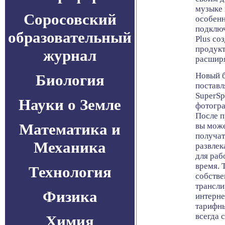
музыке 
Соросовский
особенн
подключ
образовательный
Plus со
продукт
журнал
расширя
Новый б
Биология
поставл
SuperSp
Науки о Земле
фотогра
После п
Математика и
вы може
получат
Механика
развлек
для раб
время. 
Технология
собстве
трансли
Физика
интерне
тарифны
всегда с
Химия