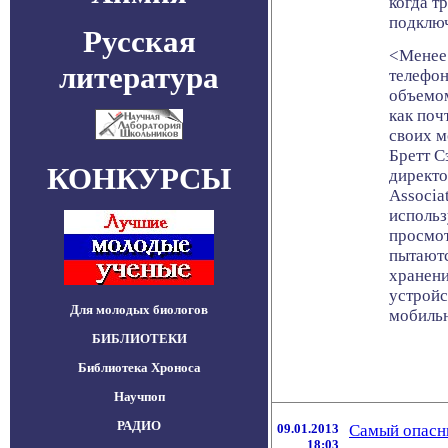
когда т
подклю
Русская
<Менее
литература
телефо
объемом
как поч
своих м
Бретт С
КОНКУРСЫ
директо
Associa
использ
просмот
пытаютс
хранени
устройс
Для молодых биологов
мобильн
БИБЛИОТЕКИ
Библиотека Хроноса
Научпоп
РАДИО
09.01.2013
Самый опасн
18:03