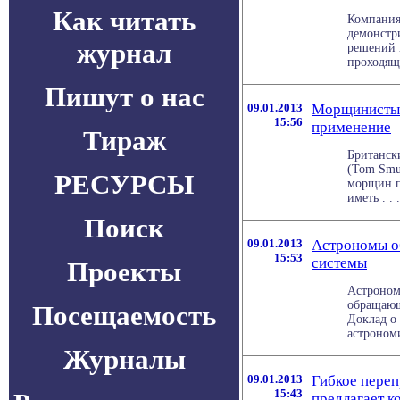
Как читать
Компания
демонстр
журнал
решений 
проходяще
Пишут о нас
09.01.2013
Морщинистым
15:56
применение
Тираж
Британск
(Tom Smu
РЕСУРСЫ
морщин п
иметь . . .
Поиск
09.01.2013
Астрономы о
15:53
системы
Проекты
Астроном
обращающ
Посещаемость
Доклад о
астрономи
Журналы
09.01.2013
Гибкое переп
15:43
предлагает к