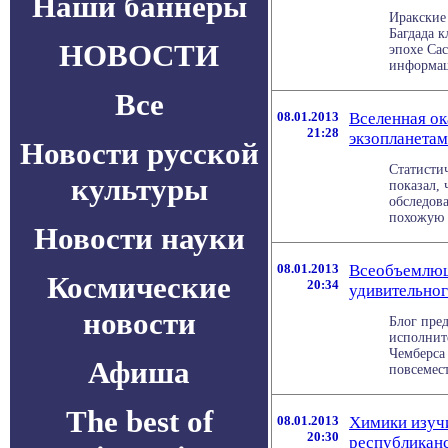
Наши баннеры
Иракские
Багдада к
НОВОСТИ
эпохе Са
информаци
Все
08.01.2013
Вселенная ок
21:28
экзопланета
Новости русской
Статисти
культуры
показал, 
обследов
похожую н
Новости науки
08.01.2013
Всеобъемлющ
Космические
20:34
удивительно
новости
Блог пред
исполнит
Чемберса
Афиша
повсемест
The best of
08.01.2013
Химики изучи
20:30
республикан