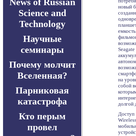
News of Russian
потреби
новый б
Science and
созданн
одновре
Technology
планшет
емкость
Научные
фильмов
возможн
семинары
Seagate
аккумул
автоном
Почему молчит
возмож
Вселенная?
смартфо
на уров
собой в
Парниковая
которым
интерне
катастрофа
долгой 
Кто перым
Доступ 
Wireles
провел
мобильн
устройс