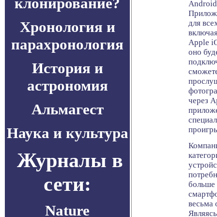
клонирование?
Android
Приложе
Хронология и
для все
включая
парахронология
Apple i
оно буд
подключ
История и
сможете
прослуш
астрономия
фотогра
через A
Альмагест
приложе
специал
Наука и культура
проигры
Компани
Журналы в
катего
устройс
потребн
сети:
больше 
смартф
весьма 
Nature
Являясь