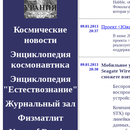
Hubble, о
Фомальга
которая уж
09.01.2013
Проект <Южн
Космические
20:37
В июне 20
новости
проекта 
реализуе
поддержки
Энциклопедия
космонавтика
09.01.2013
Мобильное у
20:30
Seagate Wire
Энциклопедия
сможете взя
Беспров
"Естествознание"
воспрои
устройс
Журнальный зал
Компан
STX) пр
Физматлит
линейки
данных,