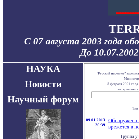
TERR
С 07 августа 2003 года об
До 10.07.200
НАУКА
"Русский переплет" зареги
Министерс
Новости
5 февраля 2001 года
материалов сс
Научный форум
Тип 
09.01.2013
Обнаружена п
20:39
врежется в п
Группа у