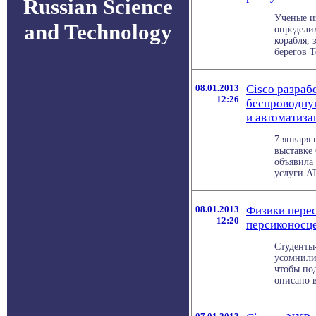
Russian Science
Ученые и
and Technology
определил
корабля, 
берегов Т
08.01.2013
Cisco разра
12:26
беспроводну
и автоматиз
7 января 
выставке
объявила
услуги AT
08.01.2013
Физики перес
12:20
персиконосц
Студенты
усомнилис
чтобы под
описано в 