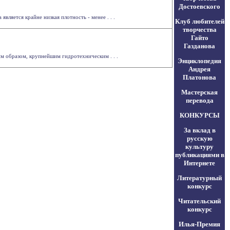
Достоевского
ляется крайне низкая плотность - менее . . .
Клуб любителей
творчества
Гайто
Газданова
им образом, крупнейшим гидротехническим . . .
Энциклопедия
Андрея
Платонова
Мастерская
перевода
КОНКУРСЫ
За вклад в
русскую
культуру
публикациями в
Интернете
Литературный
конкурс
Читательский
конкурс
Илья-Премия