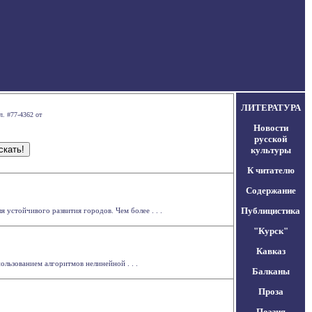
ЛИТЕРАТУРА
л. #77-4362 от
Новости
русской
культуры
К читателю
Содержание
Публицистика
 устойчивого развития городов. Чем более . . .
"Курск"
Кавказ
льзованием алгоритмов нелинейной . . .
Балканы
Проза
Поэзия