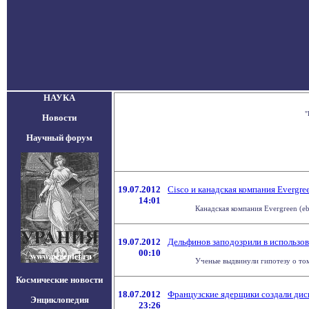
НАУКА
"
Новости
Научный форум
19.07.2012
Cisco и канадская компания Evergr
14:01
Канадская компания Evergreen (eb
19.07.2012
Дельфинов заподозрили в использо
00:10
Ученые выдвинули гипотезу о том
Космические новости
18.07.2012
Французские ядерщики создали диск
Энциклопедия
23:26