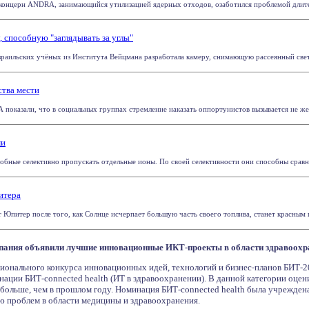
концерн ANDRA, занимающийся утилизацией ядерных отходов, озаботился проблемой длитель
, способную "заглядывать за углы"
раильских учёных из Института Вейцмана разработала камеру, снимающую рассеянный свет 
ства мести
показали, что в социальных группах стремление наказать оппортунистов вызывается не жела
ми
обные селективно пропускать отдельные ионы. По своей селективности они способны сравн
итера
Юпитер после того, как Солнце исчерпает большую часть своего топлива, станет красным ги
мпания объявили лучшие инновационные ИКТ-проекты в области здравоохр
ционального конкурса инновационных идей, технологий и бизнес-планов БИТ-2
нации БИТ-connected health (ИТ в здравоохранении). В данной категории оцен
за больше, чем в прошлом году. Номинация БИТ-connected health была учрежде
 проблем в области медицины и здравоохранения.