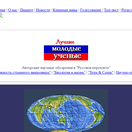
ние
|
О нас
|
Пишите
|
Новости
|
Книжная лавка
|
Голосование
|
Топ-лист
|
Регис
Авторские научные обозрения в "Русском переплете"
жность странного микромира"
|
"Биология и жизнь"
|
"Terra & Comp"
|
Научно-п
Семинары - Конференции - Симпозиумы - Конкурсы