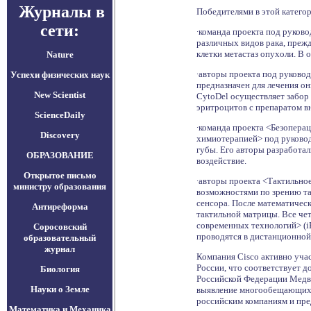
Журналы в
Победителями в этой категор
сети:
∙команда проекта
под руково
различных видов рака, прежд
клетки метастаз опухоли. В
Nature
∙авторы проекта
под руковод
Успехи физических наук
предназначен для лечения о
New Scientist
CytoDel осуществляет забор 
эритроцитов с препаратом в
ScienceDaily
∙команда проекта <Безопера
Discovery
химиотерапией> под руковод
губы. Его авторы разработа
ОБРАЗОВАНИЕ
воздействие.
Открытое письмо
∙авторы проекта <Тактильно
министру образования
возможностями по зрению та
сенсора. После математиче
Антиреформа
тактильной матрицы. Все че
современных технологий> (iE
Соросовский
проводятся в дистанционной
образовательный
журнал
Компания Cisco активно уча
России, что соответствует д
Биология
Российской Федерации Медве
Науки о Земле
выявление многообещающих 
российским компаниям и пре
Математика и Механика