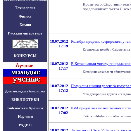
Кроме того, Cisco значител
Технология
предпринимательства Cisco 
Физика
Химия
Русская литература
18.07.2012
Колибри продемонстрировали учен
17:19
Крошечные колибри Calypte anna о
КОНКУРСЫ
18.07.2012
В Китае нашли могилу генерала эп
17:17
Китайские археологи обнаружили г
18.07.2012
Получены снимки далекого квазара
17:12
Для молодых биологов
Международная группа исследоват
БИБЛИОТЕКИ
Библиотека Хроноса
18.07.2012
IBM предлагает новые возможности
17:02
Научпоп
Сайт wimbledon.com обеспечивае
РАДИО
18.07.2012
Технология Cisco Videoscape даст