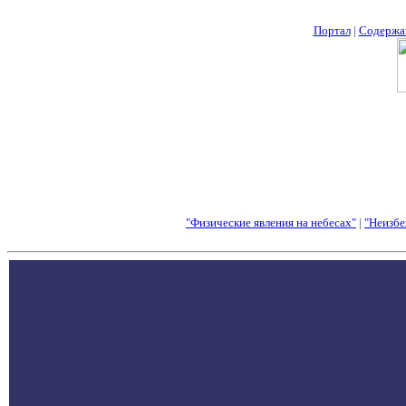
Портал
|
Содержа
"Физические явления на небесах"
|
"Неизбе