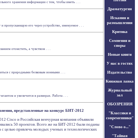
ного хранения информации с тем, чтобы иметь . . .
Драматургия
Искания и
размышления
и пропускающую его через устройство, именуемое . . .
Критика
Сомнения и
споры
нием отомстить, а чувством . . .
Новые книги
У нас в гостях
Издательство
иться с природными белковым ионными . . .
Книжная лавка
Журнальный
зал
гантом и увеличится в размерах. Работа . . .
ОБОЗРЕНИЯ
анения, представленные на конкурс БИТ-2012
"Классики и
современники"
012 Cisco и Российская венчурная компания объявили
ивались 50 проектов. Всего же на БИТ-2012 были поданы
"Слово о..."
на с целью привлечь молодых ученых и технологических
"Тайная