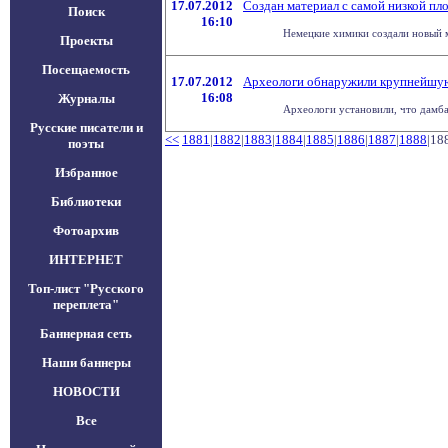
17.07.2012
Создан материал с самой низкой пл
Поиск
16:10
Немецкие химики создали новый м
Проекты
Посещаемость
17.07.2012
Археологи обнаружили крупнейшую
16:08
Журналы
Археологи установили, что дамба
Русские писатели и
<<
1881
|
1882
|
1883
|
1884
|
1885
|
1886
|
1887
|
1888
|18
поэты
Избранное
Библиотеки
Фотоархив
ИНТЕРНЕТ
Топ-лист "Русского
переплета"
Баннерная сеть
Наши баннеры
НОВОСТИ
Все