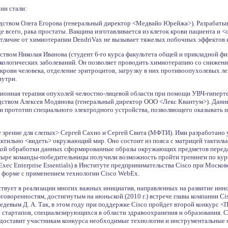
ии стали:
дством Олега Егорова (генеральный директор <Медвайо Юрейжа>). Разрабатыв
е всего, рака простаты. Вакцина изготавливается из клеток крови пациента и
 отличие от химиотерапии DendriVax не вызывает тяжелых побочных эффектов 
ством Николая Иванова (студент 6-го курса факультета общей и прикладной 
нкологических заболеваний. Он позволяет проводить химиотерапию со снижени
крови человека, отделение эритроцитов, загрузку в них противоопухолевых л
нутри.
ционная терапия опухолей челюстно-лицевой области при помощи УВЧ-гиперт
ством Алексея Модянова (генеральный директор ООО <Лекс Квантум>). Данный
ли прототип специального электродного устройства, позволяющего оказывать
е зрение для слепых> Сергей Сахно и Сергей Свита (МФТИ). Ими разработано
ктильно <видеть> окружающий мир. Оно состоит из пояса с матрицей тактиль
ской обработки данных сформированные образы окружающих предметов переда
тыре команды-победительницы получили возможность пройти тренинги по курсу
xec Enterprise Essentials) в Институте предпринимательства Cisco при Москов
 форме с применением технологии Cisco WebEx.
ствует в реализации многих важных инициатив, направленных на развитие инн
оговоренностям, достигнутым на июньской (2010 г.) встрече главы компании C
девым Д. А. Так, в этом году при поддержке Cisco пройдет второй конкурс <
стартапов, специализирующихся в области здравоохранения и образования.
доставит участникам конкурса необходимые технологии и инструментальные с