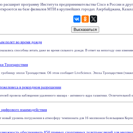
ьно расширит программу Института предпринимательства Cisco в России и дру
откроются на базе филиалов МТИ в крупнейших городах Азербайджана, Казахст
ым полет во время дождя
казались способны летать даже во время сильного дождя. В ответ на непогоду они изменяют
охи Троецарствия
робницу эпохи Троецарствия. Об этом сообщает LiveScience. Эпоха Троецарствия (также изв
-тежеловеса в рекордном разрешении
елей провела наблюдения удаленного квазара - активного ядра галактики. Отличительной ос
 цифрового взаимодействия
т новый уровень погружения в атмосферу чемпионата для 16 миллионов болельщиков Корпо
 возможность обеспечивать 850 прямых спортивных телетрансляций для милли