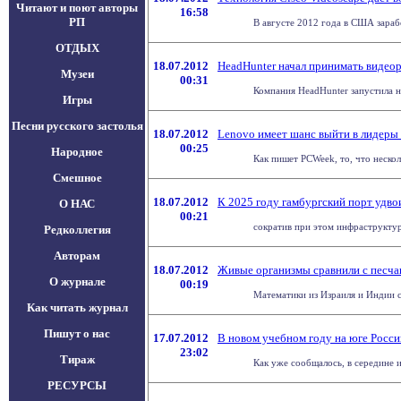
Читают и поют авторы
16:58
РП
В августе 2012 года в США зараб
ОТДЫХ
18.07.2012
HeadHunter начал принимать видео
Музеи
00:31
Компания HeadHunter запустила на
Игры
Песни русского застолья
18.07.2012
Lenovo имеет шанс выйти в лидеры
00:25
Народное
Как пишет PCWeek, то, что нескол
Смешное
18.07.2012
К 2025 году гамбургский порт удв
О НАС
00:21
сократив при этом инфраструктур
Редколлегия
Авторам
18.07.2012
Живые организмы сравнили с песч
О журнале
00:19
Математики из Израиля и Индии с
Как читать журнал
Пишут о нас
17.07.2012
В новом учебном году на юге Росси
23:02
Тираж
Как уже сообщалось, в середине и
РЕСУРСЫ