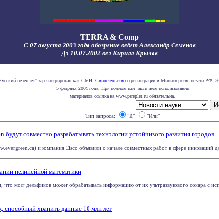
TERRA & Comp
С 07 августа 2003 года обозрение ведет Александр Семенов
До 10.07.2002 вел Кирилл Крылов
Русский переплет" зарегистрирован как СМИ.
Свидетельство
о регистрации в Министерстве печати РФ: Э
5 февраля 2001 года. При полном или частичном использовании
материалов ссылка на www.pereplet.ru обязательна.
Тип запроса:
"И"
"Или"
een будут совместно разрабатывать технологии устойчивого развития городов
w.evergreen.ca) и компания Cisco объявили о начале совместных работ в сфере инноваций для
вании нелинейной математики
, что мозг дельфинов может обрабатывать информацию от их ультразвукового сонара с испо
, способный хранить данные 10 млн лет