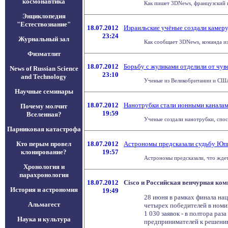
космонавтика
Как пишет 3DNews, французский 
Энциклопедия
"Естествознание"
18.07.2012
Израильские учёные создали камеру
23:24
Журнальный зал
Как сообщает 3DNews, команда из
Физматлит
18.07.2012
Борьбу с жуликами отделили от чув
News of Russian Science
23:10
and Technology
Ученые из Великобритании и США 
Научные семинары
18.07.2012
Нанотрубки стали ионными канала
Почему молчит
19:59
Вселенная?
Ученые создали нанотрубки, спос
Парниковая катастрофа
Кто перым провел
18.07.2012
Астрономы предсказали судьбу Юп
клонирование?
19:57
Астрономы предсказали, что ждет 
Хронология и
парахронология
18.07.2012
Cisco и Российская венчурная ко
История и астрономия
19:49
28 июня в рамках финала на
Альмагест
четырех победителей в номи
1 030 заявок - в полтора ра
Наука и культура
предпринимателей к решению