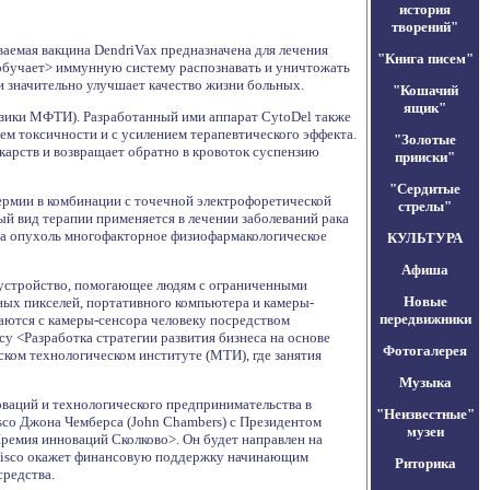
история
творений"
аемая вакцина DendriVax предназначена для лечения
"Книга писем"
 <обучает> иммунную систему распознавать и уничтожать
и значительно улучшает качество жизни больных.
"Кошачий
ящик"
физики МФТИ). Разработанный ими аппарат CytoDel также
ем токсичности и с усилением терапевтического эффекта.
"Золотые
екарств и возвращает обратно в кровоток суспензию
прииски"
"Сердитые
ермии в комбинации с точечной электрофоретической
стрелы"
 вид терапии применяется в лечении заболеваний рака
 на опухоль многофакторное физиофармакологическое
КУЛЬТУРА
Афиша
 устройство, помогающее людям с ограниченными
Новые
ных пикселей, портативного компьютера и камеры-
передвижники
ются с камеры-сенсора человеку посредством
 <Разработка стратегии развития бизнеса на основе
Фотогалерея
ском технологическом институте (МТИ), где занятия
Музыка
оваций и технологического предпринимательства в
"Неизвестные"
isco Джона Чемберса (John Chambers) с Президентом
музеи
Премия инноваций Сколково>. Он будет направлен на
 Cisco окажет финансовую поддержку начинающим
Риторика
редства.