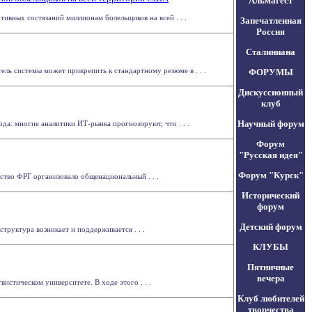
Альмагест
ивных состязаний миллионам болельщиков на всей . . .
Запечатленная
Россия
Сталиниана
тель системы может прикрепить к стандартному резюме в . . .
ФОРУМЫ
Дискуссионный
клуб
Научный форум
ода: многие аналитики ИТ-рынка прогнозируют, что . . .
Форум
"Русская идея"
Форум "Курск"
ство ФРГ организовало общенациональный . . .
Исторический
форум
Детский форум
руктура возникает и поддерживается . . .
КЛУБЫ
Пятничные
вечера
истическом университете. В ходе этого . . .
Клуб любителей
творчества