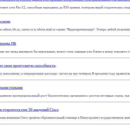
отают сети Pac-12, способные передавать до 850 прямых телетрансляций студенческих спорт
резюме
 сайтах hh.ru, career.ru и rabota.mail.ru сервис "Видеопрезентация". Теперь любой пользова
 рынка ПК
ько лет назад выглядело бы нереальным, может стать таковым уже ближе к концу текущего г
оит свою пропускную способность,
у наполовину, а операционные расходы - почти на три четверти В прошлом году правитель
аными горками
равнили пропорциональный рост биологических организмов с ростом песчаных горок, чья ст
и откроются еще 30 академий Cisco
юня компания Cisco провела образовательный семинар в Пятигорском государственном лингв