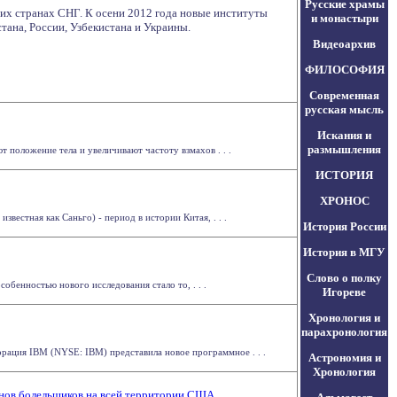
Русские храмы
гих странах СНГ. К осени 2012 года новые институты
и монастыри
ана, России, Узбекистана и Украины.
Видеоархив
ФИЛОСОФИЯ
Современная
русская мысль
Искания и
размышления
 положение тела и увеличивают частоту взмахов . . .
ИСТОРИЯ
ХРОНОС
естная как Саньго) - период в истории Китая, . . .
История России
История в МГУ
Слово о полку
обенностью нового исследования стало то, . . .
Игореве
Хронология и
парахронология
рация IBM (NYSE: IBM) представила новое программное . . .
Астрономия и
Хронология
онов болельщиков на всей территории США