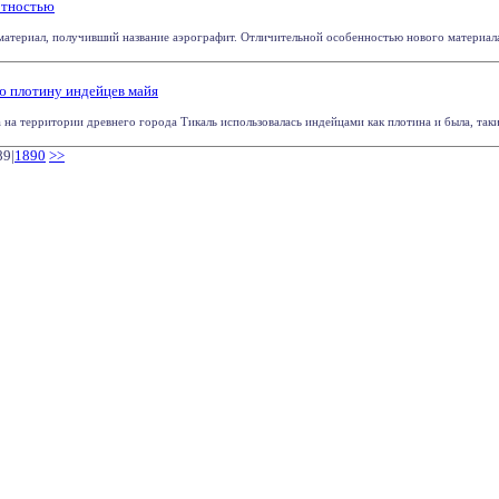
отностью
атериал, получивший название аэрографит. Отличительной особенностью нового материала яв
 плотину индейцев майя
 на территории древнего города Тикаль использовалась индейцами как плотина и была, так
89|
1890
>>