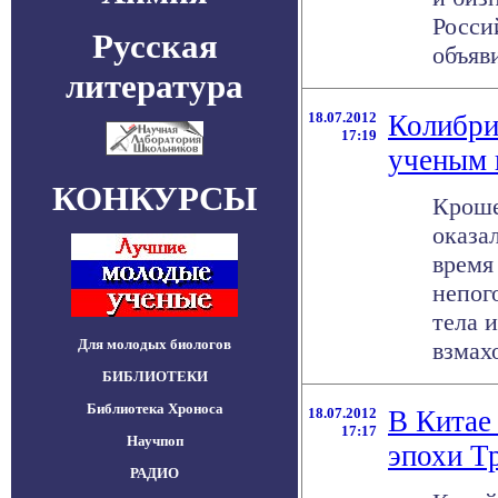
Росси
Русская
объяви
литература
18.07.2012
Колибри
17:19
ученым 
КОНКУРСЫ
Кроше
оказа
время
непог
тела 
Для молодых биологов
взмахо
БИБЛИОТЕКИ
Библиотека Хроноса
18.07.2012
В Китае
17:17
Научпоп
эпохи Т
РАДИО