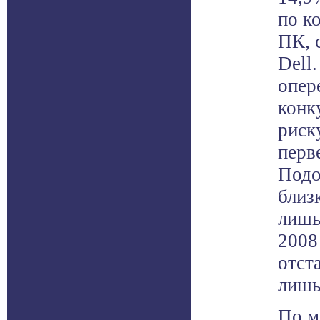
по к
ПК, 
Dell
опер
конк
риск
перв
Подо
близ
лишь 
2008
отст
лишь
По м