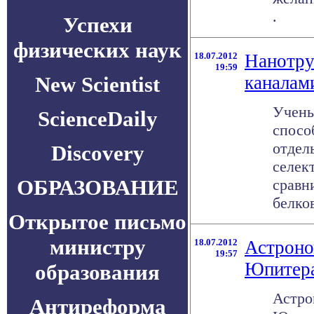
.
Успехи
физических наук
18.07.2012
Нанотру
19:59
New Scientist
каналам
Учены
ScienceDaily
спосо
отдел
Discovery
селек
ОБРАЗОВАНИЕ
сравн
белко
Открытое письмо
министру
18.07.2012
Астроно
19:57
Юпитер
образования
Астро
Антиреформа