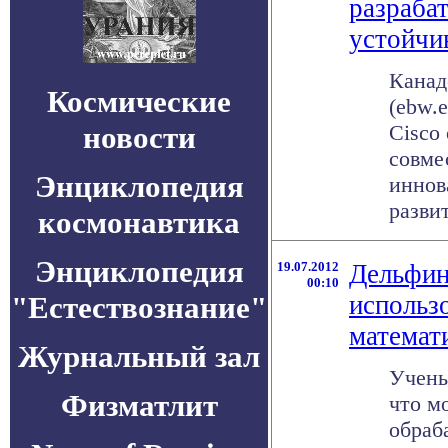
разраба
устойчи
Канад
Космические
(ebw.e
новости
Cisco
совме
Энциклопедия
иннов
развит
космонавтика
Энциклопедия
19.07.2012
Дельфин
00:10
"Естествознание"
использ
математ
Журнальный зал
Учены
Физматлит
что м
обраб