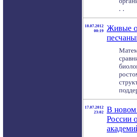
орган
. .
18.07.2012
Живые о
00:19
песчаны
Матем
сравн
биоло
росто
струк
поддер
17.07.2012
В новом
23:02
России 
академи