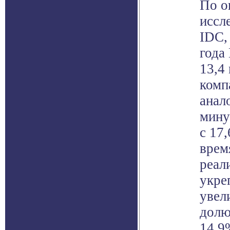
По о
иссл
IDC,
года
13,4
комп
анал
мину
с 17
врем
реал
укре
увел
долю
14,9