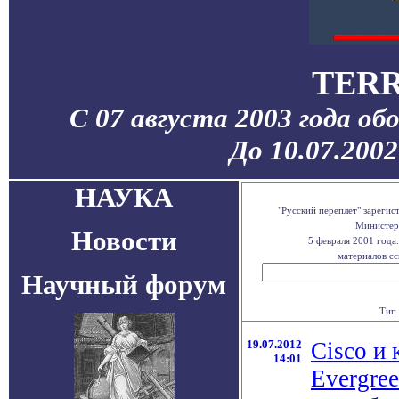
TERR
С 07 августа 2003 года об
До 10.07.200
НАУКА
"Русский переплет" зареги
Министерс
Новости
5 февраля 2001 года
материалов сс
Научный форум
Тип 
19.07.2012
Cisco и 
14:01
Evergre