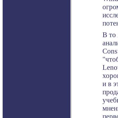
огро
иссл
поте
В то
анал
Cons
"что
Leno
хорош
и в 
прод
учеб
мнен
перво