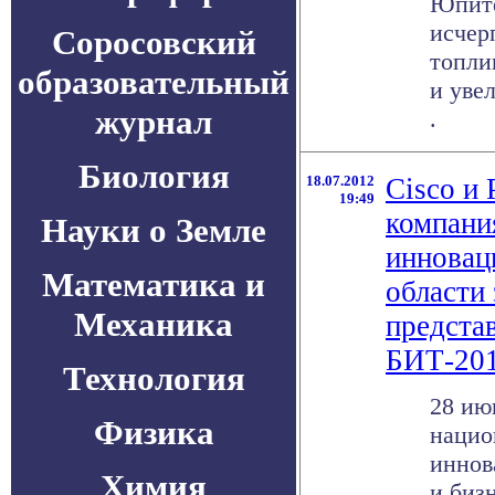
Юпите
исчер
Соросовский
топли
образовательный
и увел
журнал
.
Биология
18.07.2012
Cisco и
19:49
компани
Науки о Земле
инновац
Математика и
области
Механика
предста
БИТ-20
Технология
28 ию
Физика
нацио
иннов
Химия
и биз