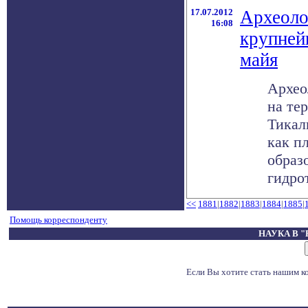
17.07.2012
Археоло
16:08
крупней
майя
Архео
на те
Тикал
как п
образ
гидрот
<<
1881
|
1882
|
1883
|
1884
|
1885
|
Помощь корреспонденту
НАУКА В 
Если Вы хотите стать нашим 