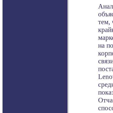
Анал
объя
тем,
край
марк
на п
корп
связ
пост
Leno
сред
пока
Отча
спос