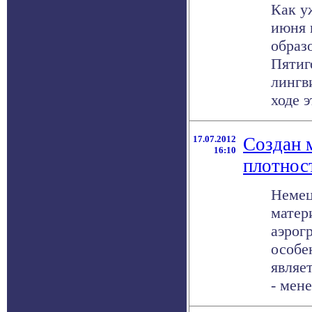
Как у
июня 
образ
Пятиг
лингв
ходе эт
17.07.2012
Создан 
16:10
плотнос
Немец
матер
аэрог
особе
являе
- менее