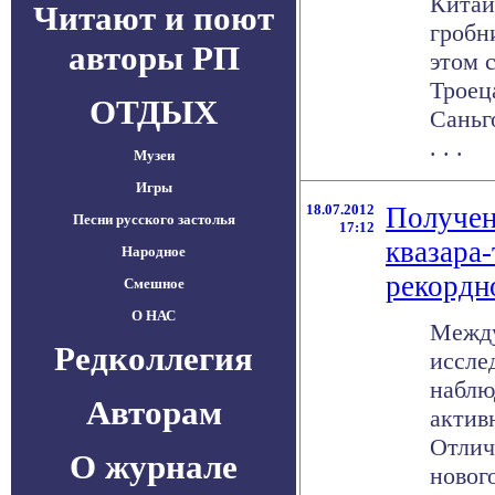
Китай
Читают и поют
гробн
авторы РП
этом 
Троец
ОТДЫХ
Саньг
. . .
Музеи
Игры
18.07.2012
Получен
Песни русского застолья
17:12
квазара
Народное
рекордн
Смешное
О НАС
Между
Редколлегия
иссле
наблю
Авторам
актив
Отлич
О журнале
нового