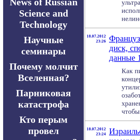
News of Russian
ультр
испол
Science and
нелине
Technology
18.07.2012
Француз
Научные
23:26
диск, с
семинары
данные 
Почему молчит
Как п
Вселенная?
конц
утили
Парниковая
озабо
катастрофа
хране
чтобы 
Кто перым
провел
18.07.2012
Израиль
23:24