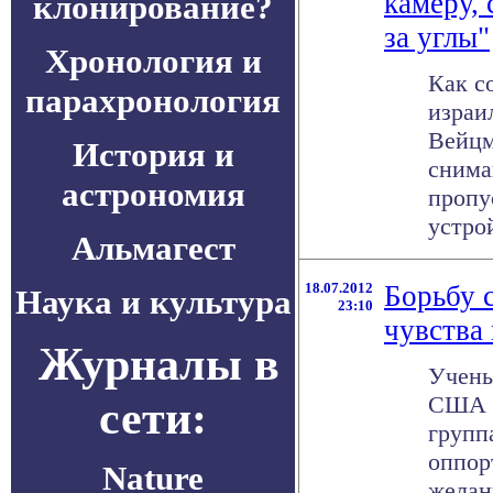
камеру,
клонирование?
за углы"
Хронология и
Как с
парахронология
израи
Вейцм
История и
снима
астрономия
пропу
устрой
Альмагест
18.07.2012
Борьбу 
Наука и культура
23:10
чувства
Журналы в
Учены
США п
сети:
групп
оппор
Nature
желан