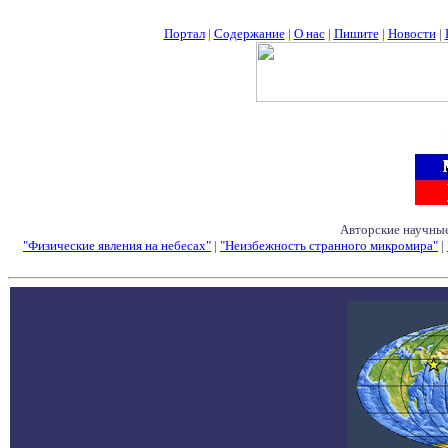
Портал
|
Содержание
|
О нас
|
Пишите
|
Новости
|
Авторские научные
"Физические явления на небесах"
|
"Неизбежность странного микромира"
|
Семинары - Конфе