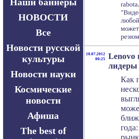
Наши баннеры
rabota
"Виде
НОВОСТИ
любой
может
Все
резюме
Новости русской
18.07.2012
Lenovo 
культуры
00:25
лидеры
Новости науки
Как 
Космические
неск
выгл
новости
може
Афиша
ближ
года
The best of
рынк