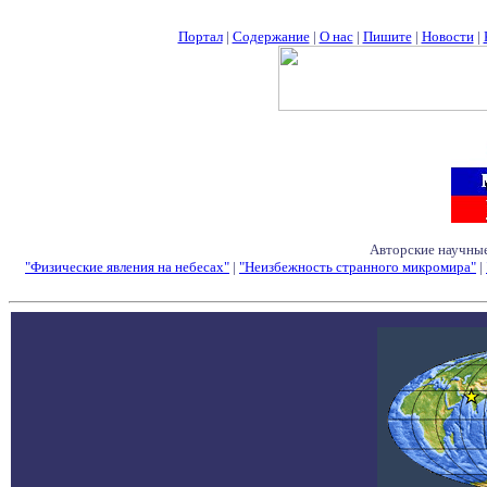
Портал
|
Содержание
|
О нас
|
Пишите
|
Новости
|
Авторские научные
"Физические явления на небесах"
|
"Неизбежность странного микромира"
|
Семинары - Конфе