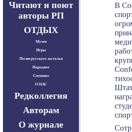
Читают и поют
В Со
спор
авторы РП
огро
ОТДЫХ
прин
меди
Музеи
рабо
Игры
круп
Песни русского застолья
Народное
Conf
Смешное
тихо
О НАС
Штат
Редколлегия
нагр
студ
Авторам
спор
О журнале
Сотр