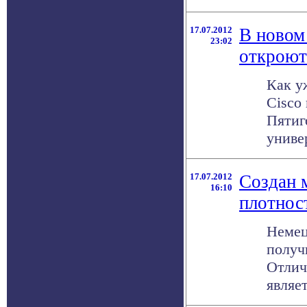
17.07.2012
В новом
23:02
откроют
Как у
Cisco
Пятиг
универ
17.07.2012
Создан 
16:10
плотнос
Немец
получ
Отлич
являет