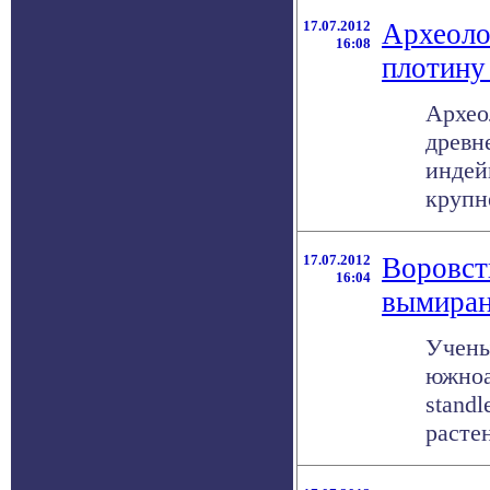
17.07.2012
Археоло
16:08
плотину
Архео
древн
индей
крупн
17.07.2012
Воровст
16:04
вымира
Учены
южноа
stand
расте