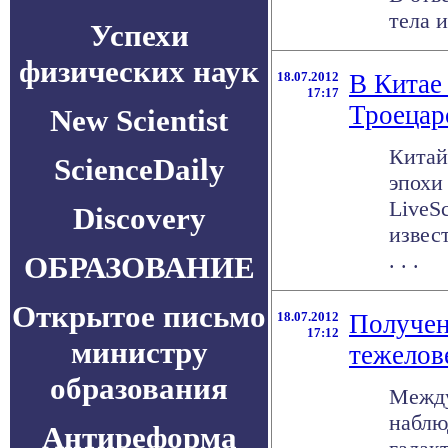
тела и
Успехи
физических наук
18.07.2012
В Китае
17:17
Троецар
New Scientist
Китай
ScienceDaily
эпохи
LiveS
Discovery
извес
. . .
ОБРАЗОВАНИЕ
Открытое письмо
18.07.2012
Получен
17:12
министру
тежелов
образования
Между
наблю
Антиреформа