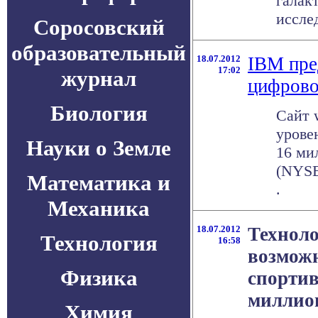
галак
исслед
Соросовский
образовательный
18.07.2012
IBM пре
17:02
журнал
цифрово
Биология
Сайт 
урове
Науки о Земле
16 ми
(NYSE
Математика и
.
Механика
18.07.2012
Техноло
Технология
16:58
возможн
Физика
спортив
миллио
Химия