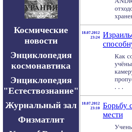
ANDRA
отход
хране
Космические
18.07.2012
Израиль
23:24
новости
способн
Энциклопедия
Как с
учёны
космонавтика
камер
Энциклопедия
пропу
. . .
"Естествознание"
Журнальный зал
18.07.2012
Борьбу 
23:10
мести
Физматлит
Учены