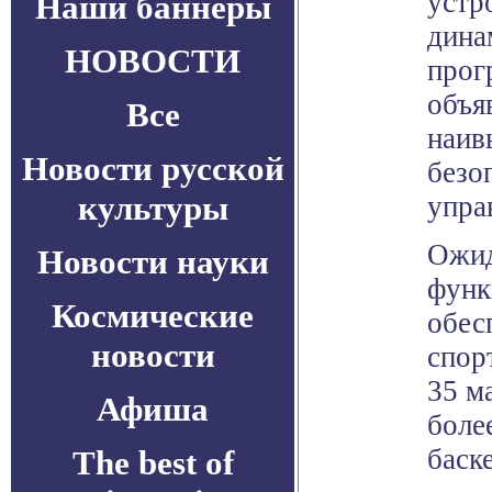
устр
Наши баннеры
дина
НОВОСТИ
прог
объя
Все
наив
Новости русской
безо
культуры
упра
Ожид
Новости науки
функ
Космические
обес
новости
спор
35 м
Афиша
боле
баск
The best of