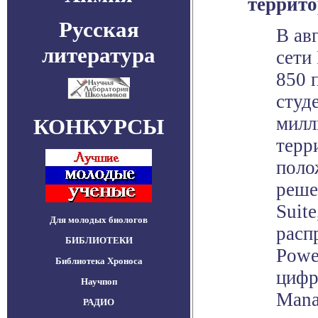
террит
Русская
В ав
литература
сети
850 
студ
милл
КОНКУРСЫ
терр
поло
реше
Suit
Для молодых биологов
расп
БИБЛИОТЕКИ
Powe
Библиотека Хроноса
цифр
Научпоп
Mana
РАДИО