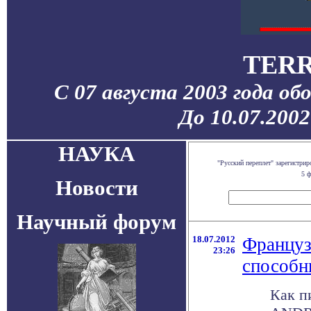
TERR
С 07 августа 2003 года об
До 10.07.200
НАУКА
"Русский переплет" зарегистр
5 ф
Новости
Научный форум
18.07.2012
Француз
23:26
способн
Как п