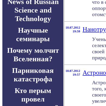
News of Russian
что в
оппор
Science and
отомст
Technology
18.07.2012
Нанотру
Научные
19:59
семинары
Учены
селек
Почему молчит
своей
Вселенная?
приро
Парниковая
18.07.2012
Астроно
19:57
катастрофа
Астро
того,
Кто перым
своег
провел
увелич