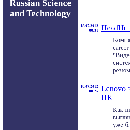
Russian Science
and Technology
18.07.2012
HeadHun
00:31
Компа
career
"Виде
систе
резюме
18.07.2012
Lenovo 
00:25
ПК
Как п
выгля
уже б