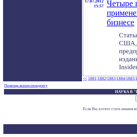
17.07.2012
Четыре 
15:57
примене
бизнесе
Стать
США, 
предп
издан
Inside
<<
1881
|
1882
|
1883
|
1884
|
1885
|
Помощь корреспонденту
НАУКА В 
Если Вы хотите стать нашим 