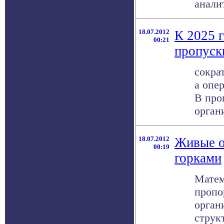
анали
18.07.2012
К 2025 
00:21
пропуск
сокра
а опе
В про
орган
18.07.2012
Живые о
00:19
горками
Матем
пропо
орган
структ