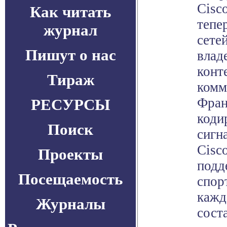
Cisc
Как читать
тепе
журнал
сете
Пишут о нас
влад
конт
Тираж
комм
Фран
РЕСУРСЫ
коди
Поиск
сигн
Cisc
Проекты
подд
Посещаемость
спор
кажд
Журналы
сост