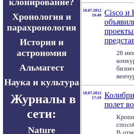
клонирование?
18.07.2012
Cisco и
Хронология и
19:49
объявил
парахронология
проекты
предста
История и
астрономия
28 ию
конку
Альмагест
бизне
венчу
Наука и культура
18.07.2012
Колибри
Журналы в
17:19
полет в
сети:
Кроше
спосо
Nature
В отв