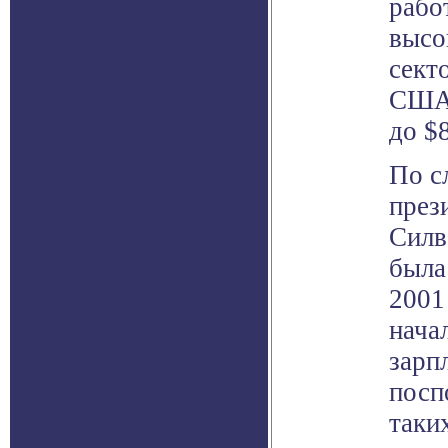
рабо
высо
сект
США 
до $
По с
през
Силв
была
2001
нача
зарп
посп
таки