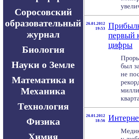
увелич
Соросовский
образовательный
26.01.2012
Прибыль
19:53
журнал
первый 
цифры
Биология
Проры
Науки о Земле
был з
не по
Математика и
рекор
Механика
милли
квартал
Технология
26.01.2012
Интерне
Физика
18:56
Медик
Химия
у люб