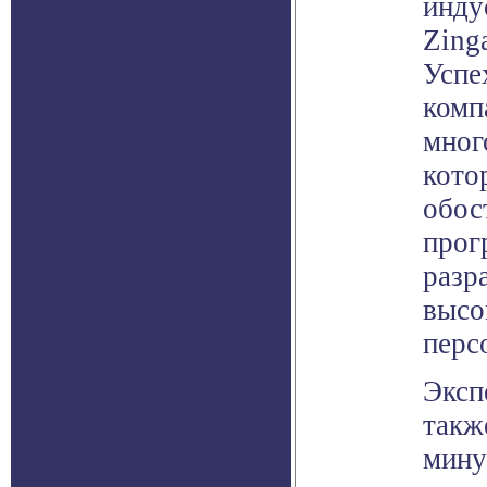
инду
Zinga
Успе
комп
мног
кото
обос
прог
разр
высо
перс
Эксп
такж
мину