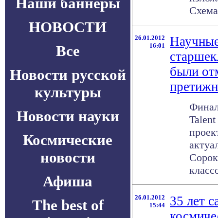
Наши баннеры
Схема 
НОВОСТИ
26.01.2012
Научные
16:01
Все
старшек
были от
Новости русской
претижн
культуры
Финал
Новости науки
Talen
проек
Космические
актуа
новости
Сорок
классо
Афиша
26.01.2012
35 лет 
The best of
15:44
космиче