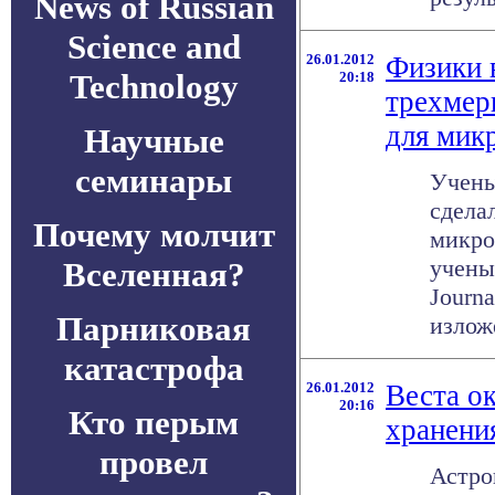
News of Russian
Science and
26.01.2012
Физики 
Technology
20:18
трехмер
для мик
Научные
семинары
Учены
сдела
Почему молчит
микро
учены
Вселенная?
Journa
Парниковая
изложе
катастрофа
26.01.2012
Веста о
20:16
Кто перым
хранени
провел
Астро