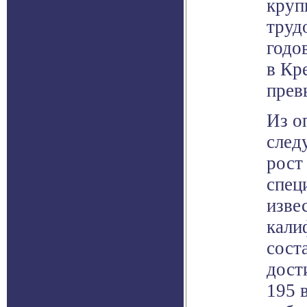
круп
труд
годо
в Кр
прев
Из о
следу
рост
спец
изве
кали
сост
дост
195 