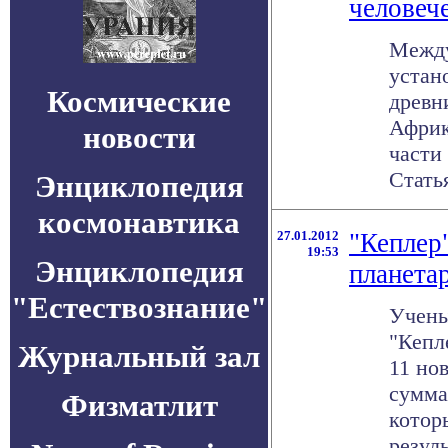
человеч
Между
устан
Космические
древн
Африк
новости
части
Статья 
Энциклопедия
космонавтика
27.01.2012
"Кеплер
19:53
Энциклопедия
планета
"Естествознание"
Учены
"Кепл
Журнальный зал
11 но
сумма
Физматлит
котор
резуль