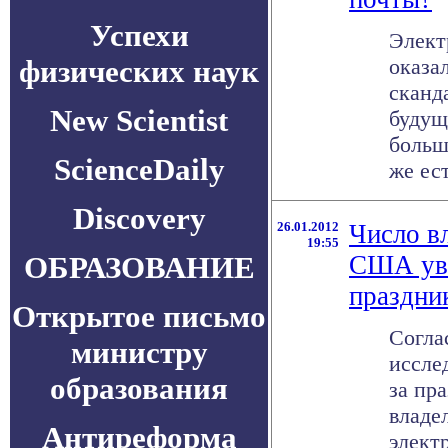
Успехи
Элект
физических наук
оказа
сканд
New Scientist
будущ
больш
ScienceDaily
же есть
Discovery
26.01.2012
Число в
19:55
ОБРАЗОВАНИЕ
США уве
праздни
Открытое письмо
Согла
министру
иссле
образования
за пр
владе
Антиреформа
элект