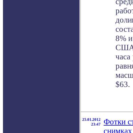
сред
рабо
доли
сост
8% и
США.
часа
равня
масш
$63.
25.01.2012
Фотки с
23:47
снимках