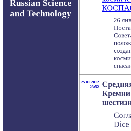
Russian Science
КОСПА
and Technology
26 янв
Поста
Совет
полож
созда
косми
спасан
25.01.2012
Средняя
23:52
Кремние
шестиз
Согл
Dice