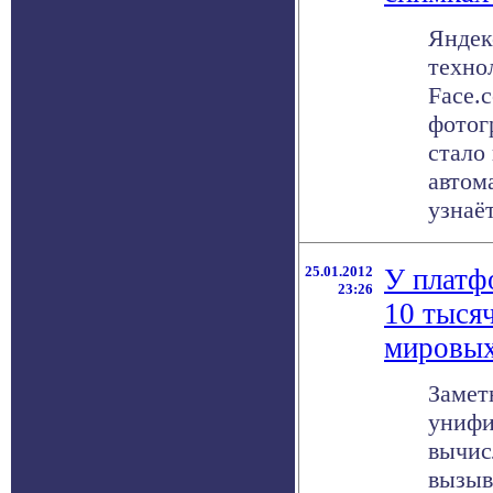
Яндек
техно
Face.
фотог
стало
автом
узнаёт 
25.01.2012
У платф
23:26
10 тысяч
мировых
Замет
унифи
вычис
вызыв