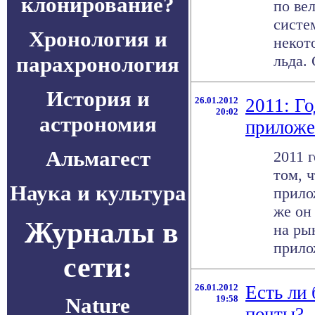
клонирование?
по ве
систе
Хронология и
некот
парахронология
льда. 
История и
26.01.2012
2011: Г
20:02
астрономия
приложе
Альмагест
2011 г
том, ч
Наука и культура
прило
же он
Журналы в
на ры
прилож
сети:
26.01.2012
Есть ли
Nature
19:58
почты?