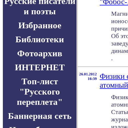
Русские писатели
"Фобос-
и поэты
Магни
ионос
Избранное
причи
Об эт
Библиотеки
завед
динам
Фотоархив
.
ИНТЕРНЕТ
26.01.2012
Физики 
Топ-лист
16:39
атомный
"Русского
Физик
переплета"
атомн
Стать
Баннерная сеть
журнал
излож