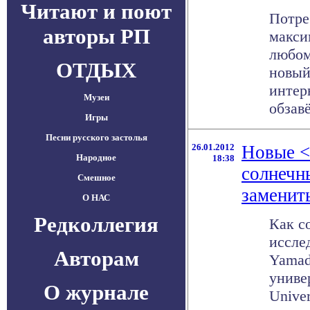
Читают и поют
Потре
авторы РП
макси
любом
ОТДЫХ
новый
интер
Музеи
обзавё
Игры
Песни русского застолья
26.01.2012
Новые <
Народное
18:38
солнечн
Смешное
заменит
О НАС
Редколлегия
Как с
иссле
Авторам
Yamad
униве
О журнале
Univer