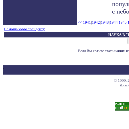
попул
с небо
<<
1941
|
1942
|
1943
|
1944
|
1945
|
Помощь корреспонденту
НАУКА В 
Если Вы хотите стать нашим 
© 1999, 
Дизай