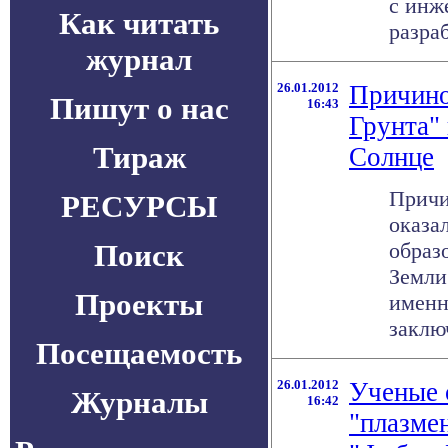
с инж
Как читать
разраб
журнал
26.01.2012
Причино
Пишут о нас
16:43
Грунта"
Тираж
Солнце
Причи
РЕСУРСЫ
оказа
Поиск
образ
Земли
Проекты
именн
заклю
Посещаемость
26.01.2012
Ученые 
Журналы
16:42
"плазме