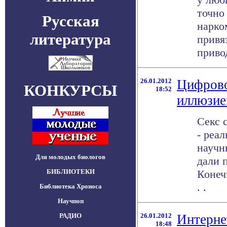
точно
Русская
нарко
литература
привя
привод
26.01.2012
Цифровое
КОНКУРСЫ
18:52
иллюзие
Секс 
- реа
научн
Для молодых биологов
дали 
БИБЛИОТЕКИ
Конеч
. .
Библиотека Хроноса
Научпоп
РАДИО
26.01.2012
Интерне
18:48