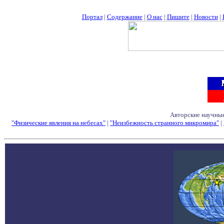
Портал
|
Содержание
|
О нас
|
Пишите
|
Новости
|
Авторские научные
"Физические явления на небесах"
|
"Неизбежность странного микромира"
|
Семинары - Конфе