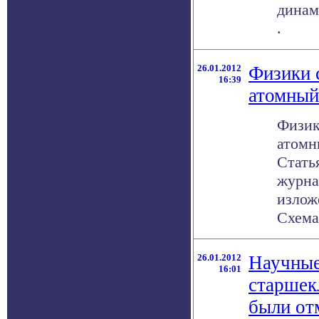
динам
.
26.01.2012
Физики 
16:39
атомный
Физик
атомн
Стать
журнал
излож
Схема 
26.01.2012
Научные
16:01
старшек
были от