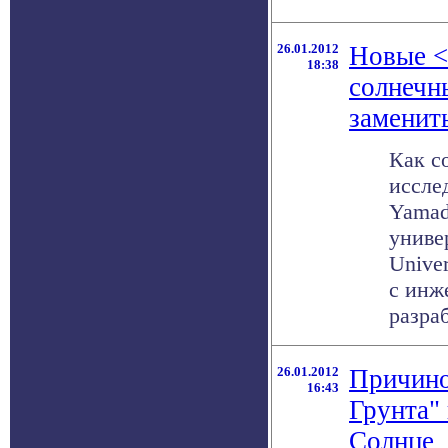
26.01.2012
Новые <
18:38
солнечн
заменит
Как с
иссле
Yamad
униве
Univer
с инж
разраб
26.01.2012
Причино
16:43
Грунта"
Солнце