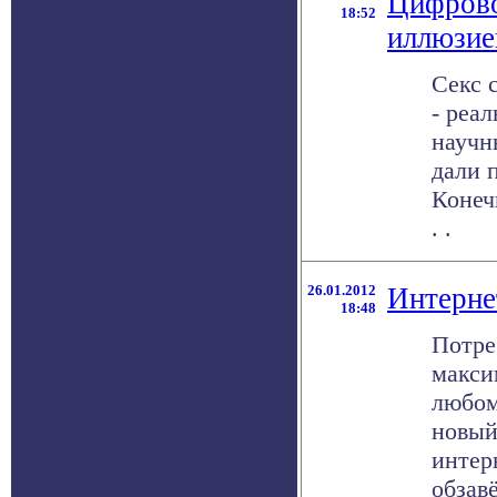
Цифровое
18:52
иллюзие
Секс 
- реа
научн
дали 
Конеч
. .
26.01.2012
Интерне
18:48
Потре
макси
любом
новый
интер
обзавё