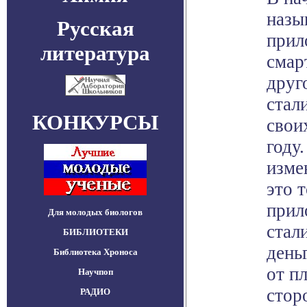
назы
Русская
прил
литература
смар
друг
стал
КОНКУРСЫ
свои
году
изме
это т
прил
Для молодых биологов
стал
БИБЛИОТЕКИ
день
Библиотека Хроноса
от п
Научпоп
стор
РАДИО