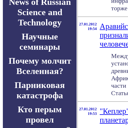
News of Russian
инфра
торжес
Science and
Technology
27.01.2012
Аравийс
19:54
признал
Научные
человеч
семинары
Между
Почему молчит
устан
Вселенная?
древн
Африк
Парниковая
части
Статья 
катастрофа
Кто перым
27.01.2012
"Кеплер
19:53
провел
планета