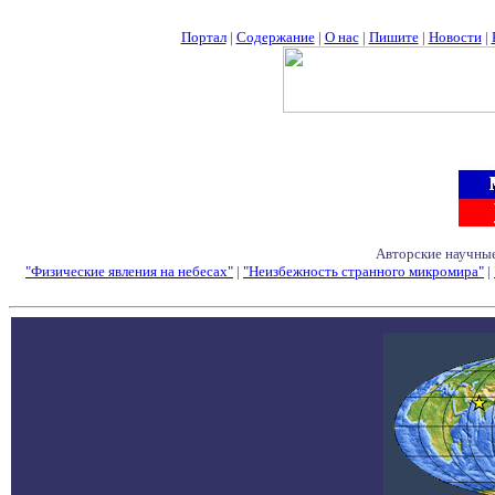
Портал
|
Содержание
|
О нас
|
Пишите
|
Новости
|
Авторские научные
"Физические явления на небесах"
|
"Неизбежность странного микромира"
|
Семинары - Конфе