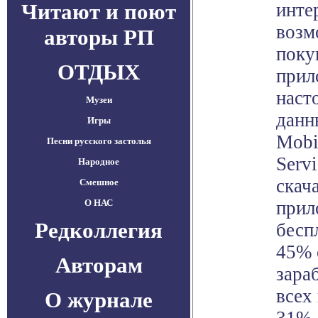
Читают и поют
инте
возм
авторы РП
поку
ОТДЫХ
прил
наст
Музеи
данн
Игры
Mobil
Песни русского застолья
Serv
Народное
скач
Смешное
О НАС
прил
Редколлегия
бесп
45% 
Авторам
зара
всех 
О журнале