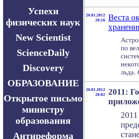
Успехи
26.01.2012
Веста о
физических наук
20:16
хранени
New Scientist
Астро
по ве
ScienceDaily
систе
некот
Discovery
льда. 
ОБРАЗОВАНИЕ
26.01.2012
2011: Г
20:02
Открытое письмо
прилож
министру
2011
образования
пред
стан
Антиреформа