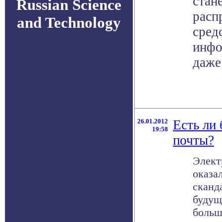
стан
Russian Science
расп
and Technology
сред
инфо
даже
26.01.2012
Есть ли
19:58
почты?
Элект
оказа
сканд
будущ
больш