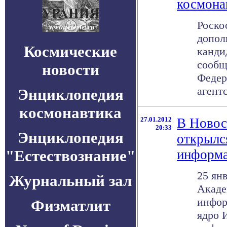
космона
Роско
допол
Космические
канди
сообщ
новости
Федер
агентс
Энциклопедия
космонавтика
27.01.2012
В Новос
20:33
Энциклопедия
открылс
"Естествознание"
информа
25 ян
Журнальный зал
Акаде
инфор
Физматлит
ядро 