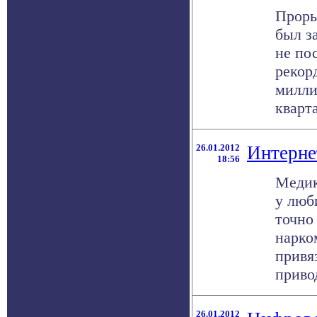
Проры
был з
не по
рекор
милли
квартал
26.01.2012
Интерне
18:56
Медик
у люб
точно
нарко
привя
привод
26.01.2012