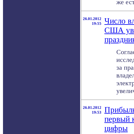
же есть
26.01.2012
Число в
19:55
США уве
праздни
Согла
иссле
за пр
владе
элект
увелич
26.01.2012
Прибыль
19:53
первый 
цифры