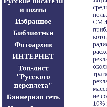
Русские писатели
сред
и поэты
поль
Избранное
СМИ 
приб
Библиотеки
кото
Фотоархив
ради
расх
ИНТЕРНЕТ
рекл
окол
Топ-лист
трат
"Русского
рекл
переплета"
масс
не с
Баннерная сеть
10% 