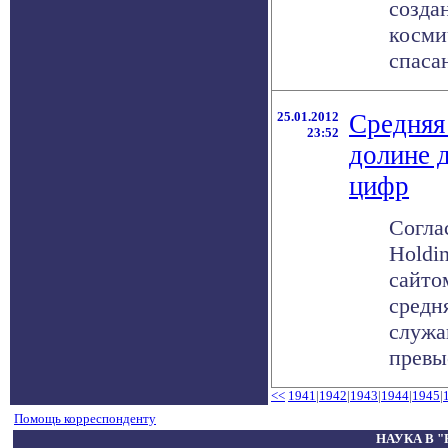
созда
косми
спасан
25.01.2012
Средняя
23:52
долине 
цифр
Согла
Holdi
сайто
средн
служа
превыс
<<
1941
|
1942
|
1943
|
1944
|
1945
|
Помощь корреспонденту
НАУКА В 