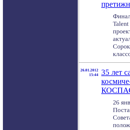
претижн
Финал
Talen
проек
актуа
Сорок
классо
26.01.2012
35 лет 
15:44
космиче
КОСПА
26 янв
Поста
Совет
полож