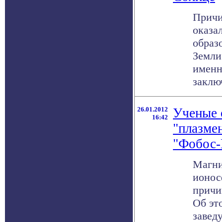
Причи
оказа
образ
Земли
именн
заклю
26.01.2012
Ученые 
16:42
"плазме
"Фобос-
Магни
ионос
причи
Об эт
завед