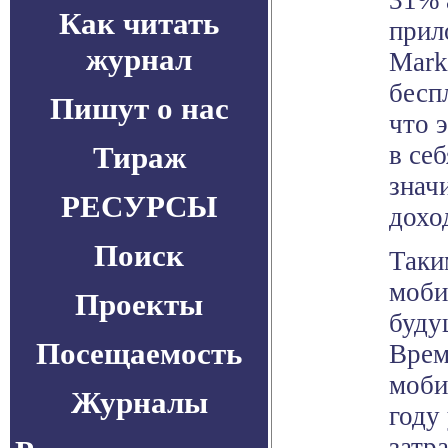
31% 
Как читать
прил
журнал
Mark
бесп
Пишут о нас
что 
Тираж
в се
знач
РЕСУРСЫ
дохо
Поиск
Таки
моби
Проекты
буду
Посещаемость
Врем
моби
Журналы
году
затр