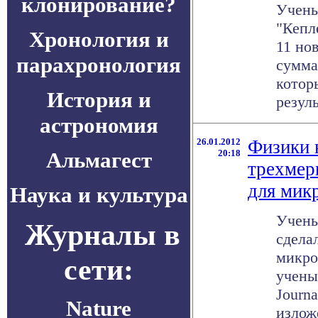
клонирование?
Учены
"Кепл
Хронология и
11 но
парахронология
сумма
котор
История и
резуль
астрономия
26.01.2012
Физики 
Альмагест
20:18
трехмер
для мик
Наука и культура
Учены
Журналы в
сдела
микро
сети:
учены
Journa
Nature
изложе