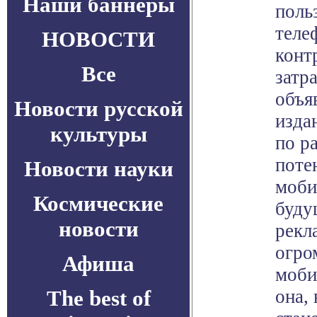
Наши баннеры
поль
теле
НОВОСТИ
конт
Все
затр
объя
Новости русской
изда
культуры
по р
поте
Новости науки
моби
Космические
буду
новости
рекл
огро
Афиша
моби
The best of
она, 