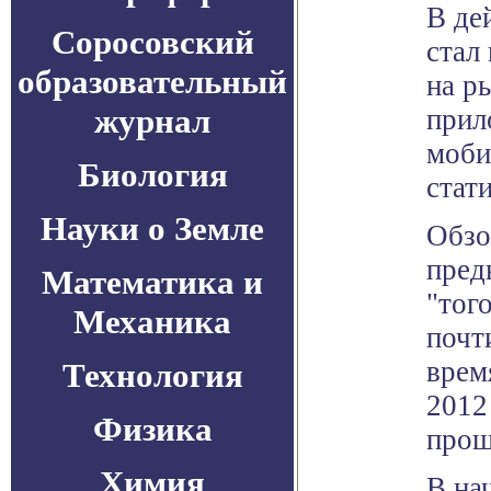
В де
Соросовский
стал
образовательный
на р
журнал
прил
моби
Биология
стат
Науки о Земле
Обзо
пред
Математика и
"того
Механика
почт
врем
Технология
2012
Физика
прош
Химия
В на