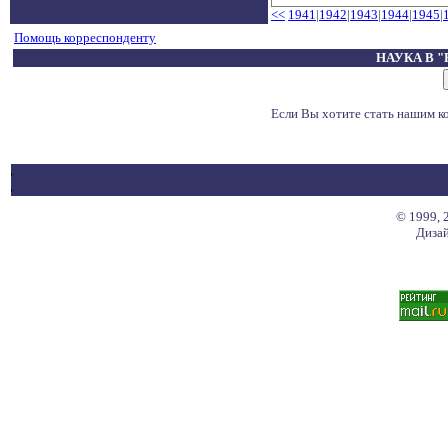
<<
1941
|
1942
|
1943
|
1944
|
1945
|
Помощь корреспонденту
НАУКА В 
Если Вы хотите стать нашим 
© 1999, 
Дизай