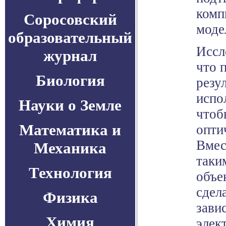
комп
Соросовский
моде
образовательный
Иссл
журнал
что 
Биология
резу
испо
Науки о Земле
чтоб
Математика и
опти
Вмес
Механика
таки
Технология
объе
сдел
Физика
зави
Химия
элек