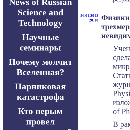
News of Russian
Science and
26.01.2012
Физики
Technology
20:18
трехме
невиди
Научные
семинары
Учен
сдел
Почему молчит
микр
Вселенная?
Стат
журн
Парниковая
Physi
катастрофа
изло
Кто перым
of Ph
провел
В ра