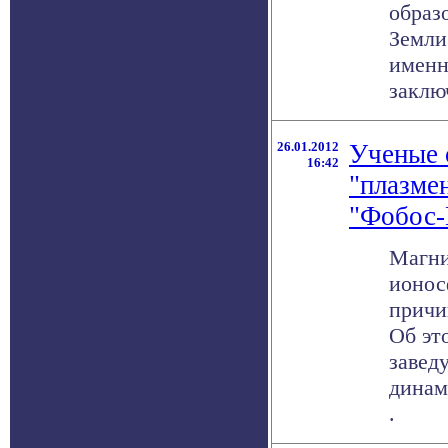
образ
Земли
именн
заклю
26.01.2012
Ученые 
16:42
"плазме
"Фобос-
Магни
ионос
причи
Об эт
завед
динам
.