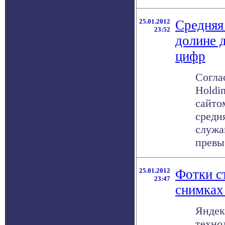
25.01.2012
Средняя
23:52
долине 
цифр
Согла
Holdi
сайто
средн
служа
превыс
25.01.2012
Фотки с
23:47
снимках
Яндек
техно