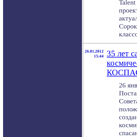
Talen
проек
актуа
Сорок
классо
26.01.2012
35 лет 
15:44
космиче
КОСПА
26 янв
Поста
Совет
полож
созда
косми
спасан