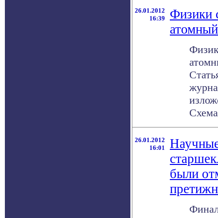
26.01.2012
Физики 
16:39
атомный
Физик
атомн
Стать
журнал
излож
Схема 
26.01.2012
Научные
16:01
старшек
были от
претижн
Финал