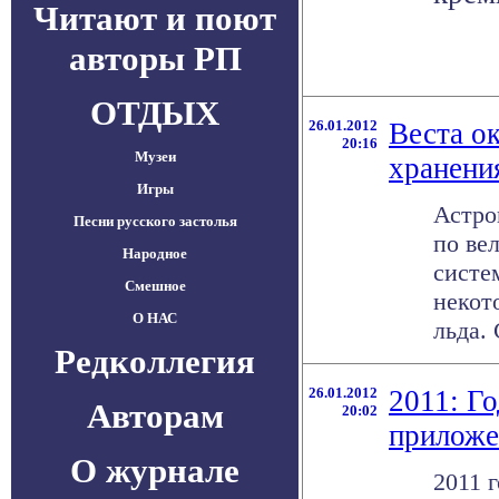
Читают и поют
авторы РП
ОТДЫХ
26.01.2012
Веста о
20:16
Музеи
хранени
Игры
Астро
Песни русского застолья
по ве
Народное
систе
Смешное
некот
О НАС
льда. 
Редколлегия
26.01.2012
2011: Г
Авторам
20:02
приложе
О журнале
2011 г