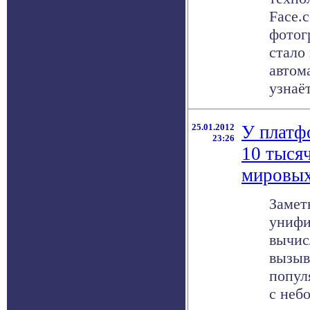
Face.
фотог
стало
автом
узнаёт 
25.01.2012
У платф
23:26
10 тысяч
мировых
Замет
унифи
вычис
вызыв
попул
с небо