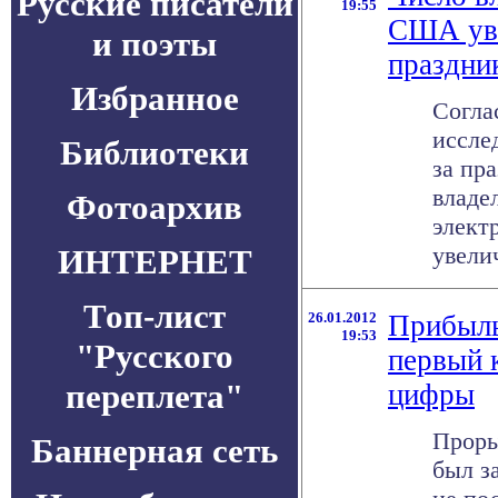
Русские писатели
19:55
США уве
и поэты
праздни
Избранное
Согла
иссле
Библиотеки
за пр
владе
Фотоархив
элект
увелич
ИНТЕРНЕТ
Топ-лист
26.01.2012
Прибыль
19:53
"Русского
первый 
переплета"
цифры
Проры
Баннерная сеть
был з