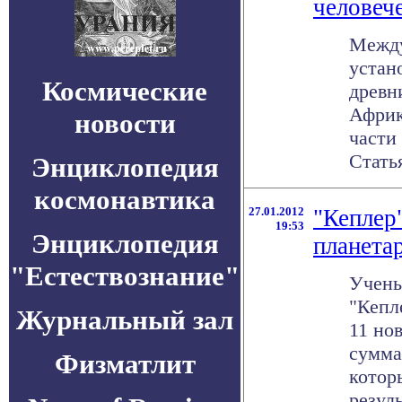
человеч
Между
устан
Космические
древн
Африк
новости
части
Статья 
Энциклопедия
космонавтика
27.01.2012
"Кеплер
19:53
Энциклопедия
планета
"Естествознание"
Учены
"Кепл
Журнальный зал
11 но
сумма
Физматлит
котор
резуль