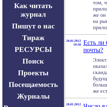
том, ч
Как читать
прило
журнал
же он
на ры
Пишут о нас
прилож
Тираж
26.01.2012
Есть ли
19:58
РЕСУРСЫ
почты?
Поиск
Элект
оказа
Проекты
сканд
будущ
Посещаемость
больш
же есть
Журналы
26.01.2012
Число в