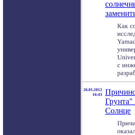
солнечн
заменит
Как с
иссле
Yamad
униве
Univer
с инж
разраб
26.01.2012
Причино
16:43
Грунта"
Солнце
Причи
оказа