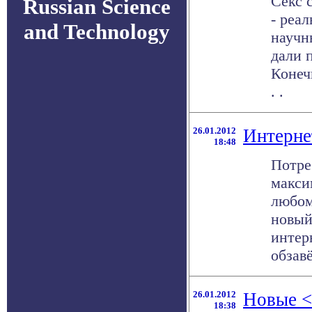
Секс 
Russian Science
- реа
and Technology
научн
дали 
Конеч
. .
26.01.2012
Интерне
18:48
Потре
макси
любом
новый
интер
обзавё
26.01.2012
Новые <
18:38