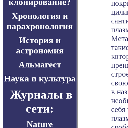
клонирование?
покр
цили
Хронология и
сант
парахронология
плаз
Мета
История и
таки
астрономия
кото
Альмагест
преи
стро
Наука и культура
свою
в наз
Журналы в
необ
сети:
себя
плаз
Nature
своб