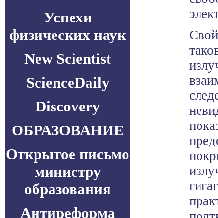
элек
Успехи
физических наук
Свой
тако
New Scientist
излу
взаи
ScienceDaily
след
Discovery
неви
пока
ОБРАЗОВАНИЕ
пред
Открытое письмо
покр
министру
излу
гига
образования
прак
Антиреформа
подт