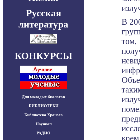
излу
Русская
В 20
литература
груп
том,
полу
КОНКУРСЫ
неви
инфр
Объе
таки
Для молодых биологов
излу
БИБЛИОТЕКИ
поме
Библиотека Хроноса
пред
Научпоп
иссл
РАДИО
крем