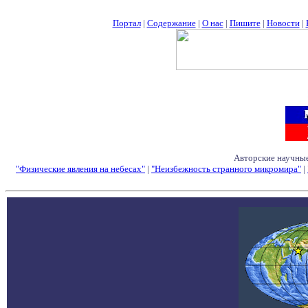
Портал
|
Содержание
|
О нас
|
Пишите
|
Новости
|
Авторские научные
"Физические явления на небесах"
|
"Неизбежность странного микромира"
|
Семинары - Конфе