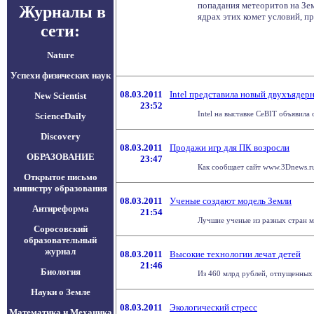
попадания метеоритов на Зе
Журналы в
ядрах этих комет условий, п
сети:
Nature
Успехи физических наук
08.03.2011
Intel представила новый двухъядер
New Scientist
23:52
Intel на выставке CeBIT объявила
ScienceDaily
Discovery
08.03.2011
Продажи игр для ПК возросли
ОБРАЗОВАНИЕ
23:47
Как сообщает сайт www.3Dnews.ru
Открытое письмо
министру образования
08.03.2011
Ученые создают модель Земли
Антиреформа
21:54
Лучшие ученые из разных стран м
Соросовский
образовательный
журнал
08.03.2011
Высокие технологии лечат детей
21:46
Биология
Из 460 млрд рублей, отпущенных 
Науки о Земле
08.03.2011
Экологический стресс
Математика и Механика