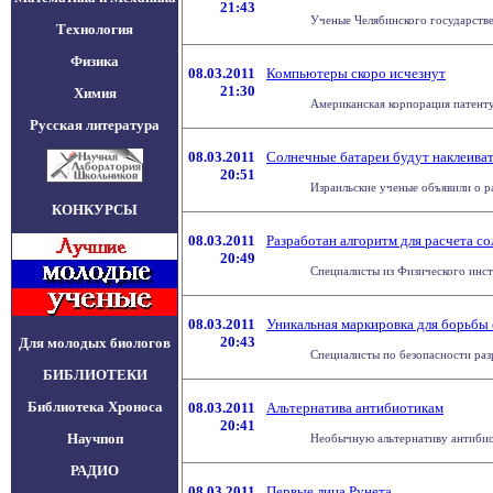
21:43
Ученые Челябинского государстве
Технология
Физика
08.03.2011
Компьютеры скоро исчезнут
21:30
Химия
Американская корпорация патентуе
Русская литература
08.03.2011
Солнечные батареи будут наклеиват
20:51
Израильские ученые объявили о ра
КОНКУРСЫ
08.03.2011
Разработан алгоритм для расчета 
20:49
Специалисты из Физического инс
08.03.2011
Уникальная маркировка для борьбы
20:43
Для молодых биологов
Специалисты по безопасности разр
БИБЛИОТЕКИ
Библиотека Хроноса
08.03.2011
Альтернатива антибиотикам
20:41
Научпоп
Необычную альтернативу антибиот
РАДИО
08.03.2011
Первые лица Рунета