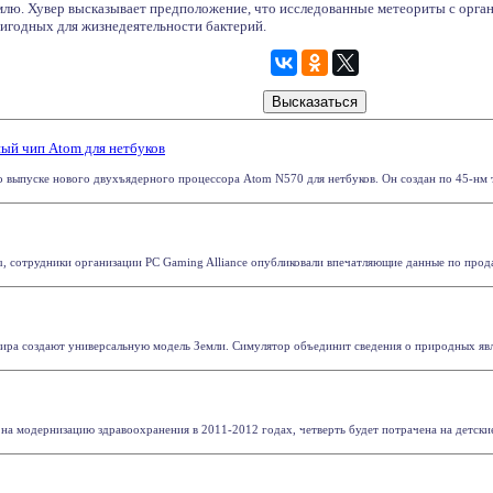
млю. Хувер высказывает предположение, что исследованные метеориты с орган
ригодных для жизнедеятельности бактерий.
ный чип Atom для нетбуков
 о выпуске нового двухъядерного процессора Atom N570 для нетбуков. Он создан по 45-нм те
, сотрудники организации PC Gaming Alliance опубликовали впечатляющие данные по продаж
ира создают универсальную модель Земли. Симулятор объединит сведения о природных явл
на модернизацию здравоохранения в 2011-2012 годах, четверть будет потрачена на детские