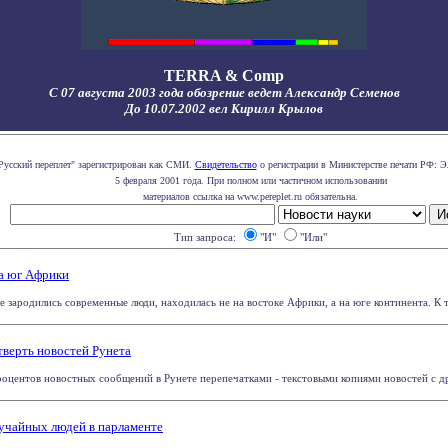
TERRA & Comp
С 07 августа 2003 года обозрение ведет Александр Семенов
До 10.07.2002 вел Кирилл Крылов
Русский переплет" зарегистрирован как СМИ.
Свидетельство
о регистрации в Министерстве печати РФ: Э
5 февраля 2001 года. При полном или частичном использовании
материалов ссылка на www.pereplet.ru обязательна.
Тип запроса:
"И"
"Или"
на юг Африки
де зародились современные люди, находилась не на востоке Африки, а на юге континента. К т
тверть новостей Рунета
оцентов новостных сообщений в Рунете перепечатками - текстовыми копиями новостей с дру
лучайных людей в парламенте