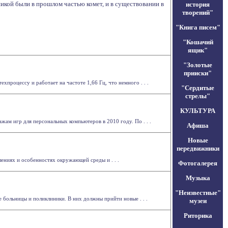
икой были в прошлом частью комет, и в существовании в
история
творений"
"Книга писем"
"Кошачий
ящик"
"Золотые
прииски"
хпроцессу и работает на частоте 1,66 Гц, что немного . . .
"Сердитые
стрелы"
КУЛЬТУРА
ам игр для персональных компьютеров в 2010 году. По . . .
Афиша
Новые
передвижники
ениях и особенностях окружающей среды и . . .
Фотогалерея
Музыка
"Неизвестные"
 больницы и поликлиники. В них должны прийти новые . . .
музеи
Риторика