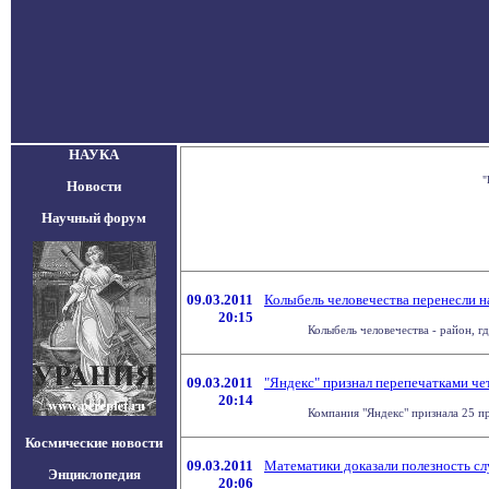
НАУКА
"
Новости
Научный форум
09.03.2011
Колыбель человечества перенесли 
20:15
Колыбель человечества - район, г
09.03.2011
"Яндекс" признал перепечатками че
20:14
Компания "Яндекс" признала 25 пр
Космические новости
09.03.2011
Математики доказали полезность с
Энциклопедия
20:06