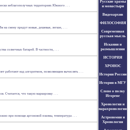
Русские храмы
чески неблагополучных территориях Южного . . .
и монастыри
Видеоархив
ФИЛОСОФИЯ
на смену придут новые, дешевые, легкие, . . .
Современная
русская мысль
Искания и
размышления
ва солнечных батарей. В частности, . . .
ИСТОРИЯ
ХРОНОС
т работают над алгоритмом, позволяющим вычислять . . .
История России
История в МГУ
Слово о полку
. Считается, что такую маркировку . . .
Игореве
Хронология и
парахронология
жно при помощи аргоновой плазмы, температура . . .
Астрономия и
Хронология