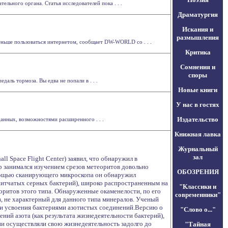
льного органа. Статья исследователей пока . . .
Драматургия
Искания и
размышления
еньше пользоваться интернетом, сообщает DW-WORLD со . . .
Критика
Сомнения и
споры
даль тормоза. Вы едва не попали в . . .
Новые книги
У нас в гостях
Издательство
данных, возможностями расширенного . . .
Книжная лавка
Журнальный
зал
 Space Flight Center) заявил, что обнаружил в
р занимался изучением срезов метеоритов довольно
ОБОЗРЕНИЯ
помощью сканирующего микроскопа он обнаружил
нитчатых серных бактерий), широко распространенным на
"Классики и
теоритов этого типа. Обнаруженные окаменелости, по его
современники"
, не характерный для данного типа минералов. Ученый
 и усвоения бактериями азотистых соединений.Версию о
"Слово о..."
ний азота (как результата жизнедеятельности бактерий),
ии осуществляли свою жизнедеятельность задолго до
"Тайная