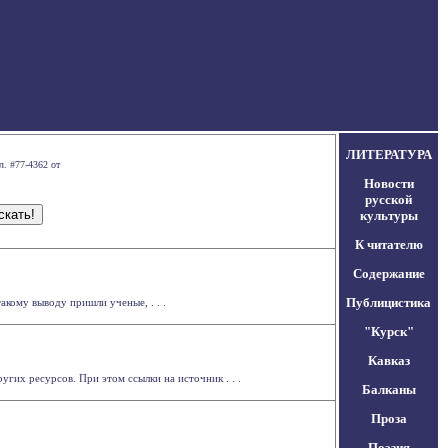
ЛИТЕРАТУРА
л. #77-4362 от
Новости
русской
культуры
К читателю
Содержание
Публицистика
акому выводу пришли ученые, . . .
"Курск"
Кавказ
гих ресурсов. При этом ссылки на источник . . .
Балканы
Проза
Поэзия