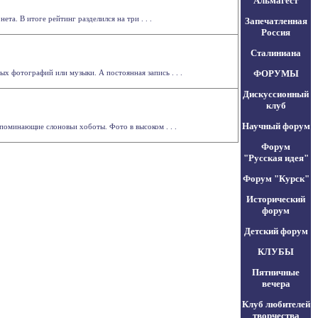
Альмагест
та. В итоге рейтинг разделился на три . . .
Запечатленная
Россия
Сталиниана
х фотографий или музыки. А постоянная запись . . .
ФОРУМЫ
Дискуссионный
клуб
Научный форум
поминающие слоновьи хоботы. Фото в высоком . . .
Форум
"Русская идея"
Форум "Курск"
Исторический
форум
Детский форум
КЛУБЫ
Пятничные
вечера
Клуб любителей
творчества