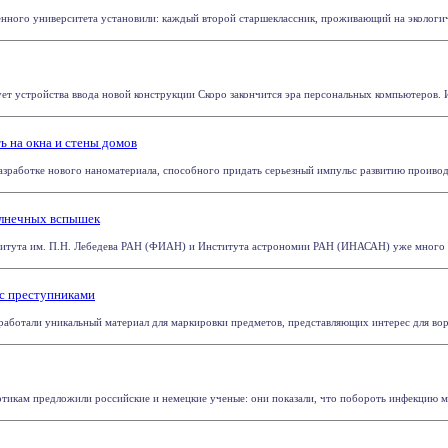
нного университета установили: каждый второй старшеклассник, проживающий на экологи
т устройства ввода новой конструкции Скоро закончится эра персональных компьютеров. Им 
ь на окна и стены домов
зработке нового наноматериала, способного придать серьезный импульс развитию проиводст
солнечных вспышек
титута им. П.Н. Лебедева РАН (ФИАН) и Института астрономии РАН (ИНАСАН) уже много ле
 с преступниками
аботали уникальный материал для маркировки предметов, представляющих интерес для воров
икам предложили российские и немецкие ученые: они показали, что побороть инфекцию мо