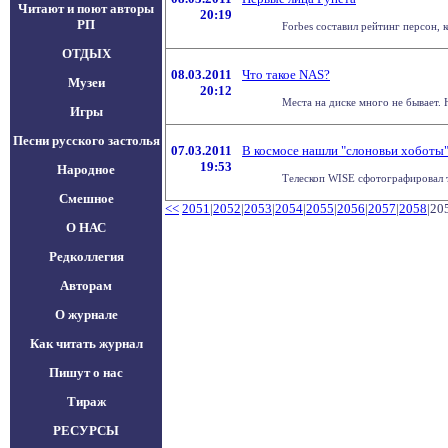
Читают и поют авторы
20:19
РП
Forbes составил рейтинг персон, к
ОТДЫХ
08.03.2011
Что такое NAS?
Музеи
20:12
Места на диске много не бывает. 
Игры
Песни русского застолья
07.03.2011
В космосе нашли "слоновьи хоботы
19:53
Народное
Телескоп WISE сфотографировал т
Смешное
<<
2051
|
2052
|
2053
|
2054
|
2055
|
2056
|
2057
|
2058
|20
О НАС
Редколлегия
Авторам
О журнале
Как читать журнал
Пишут о нас
Тираж
РЕСУРСЫ