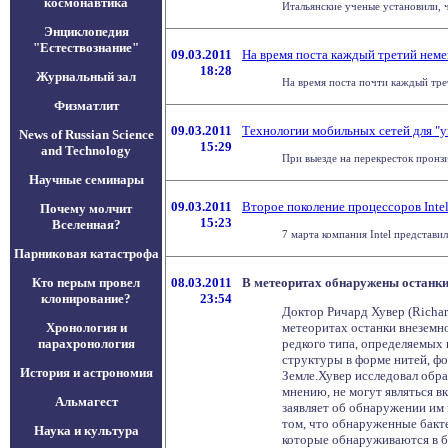
космонавтика
Итальянские ученые установили, ч
Энциклопедия
"Естествознание"
09.03.2011
На время поста каждый третий неме
18:28
Журнальный зал
На время поста почти каждый тре
Физматлит
09.03.2011
Технологии мобильных сетей для "
News of Russian Science
15:29
and Technology
При выезде на перекресток пронзи
Научные семинары
09.03.2011
Второе поколение процессоров Intel
Почему молчит
15:23
Вселенная?
7 марта компания Intel представ
Парниковая катастрофа
Кто перым провел
08.03.2011
В метеоритах обнаружены останки
клонирование?
23:54
Доктор Ричард Хувер (Richar
Хронология и
метеоритах останки внеземно
парахронология
редкого типа, определяемых 
структуры в форме нитей, ф
История и астрономия
Земле.Хувер исследовал обра
мнению, не могут являться в
Альмагест
заявляет об обнаружении им
том, что обнаруженные бакте
Наука и культура
которые обнаруживаются в б