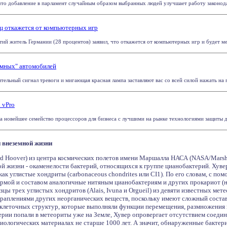
то добавление в парламент случайным образом выбранных людей улучшает работу законодате
ц откажется от компьютерных игр
тий житель Германии (28 процентов) заявил, что откажется от компьютерных игр и будет м
умных" автомобилей
тельный сигнал тревоги и мигающая красная лампа заставляют вас со всей силой нажать на пе
 vPro
ила новейшее семейство процессоров для бизнеса с лучшими на рынке технологиями защиты 
 внеземной жизни
d Hoover) из центра космических полетов имени Маршалла НАСА (NASA/Marshall
й жизни - окаменелости бактерий, относящихся к группе цианобактерий. Хуве
как углистые хондриты (carbonaceous chondrites или CI1). По его словам, с 
ормой и составом аналогичные нитяным цианобактериям и других прокариот (
зцы трех углистых хондритов (Alais, Ivuna и Orgueil) из девяти известных ме
краплениями других неорганических веществ, поскольку имеют сложный состав
 клеточных структур, которые выполняли функции перемещения, размножения
рии попали в метеориты уже на Земле, Хувер опровергает отсутствием соедине
иологических материалах не старше 1000 лет. А значит, обнаруженные бактер