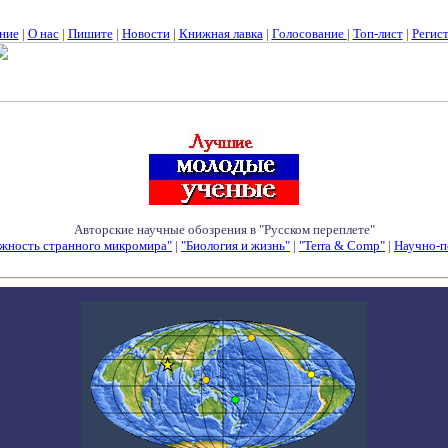
ние
|
О нас
|
Пишите
|
Новости
|
Книжная лавка
|
Голосование
|
Топ-лист
|
Регис
Авторские научные обозрения в "Русском переплете"
жность странного микромира"
|
"Биология и жизнь"
|
"Terra & Comp"
|
Научно-п
Семинары - Конференции - Симпозиумы - Конкурсы