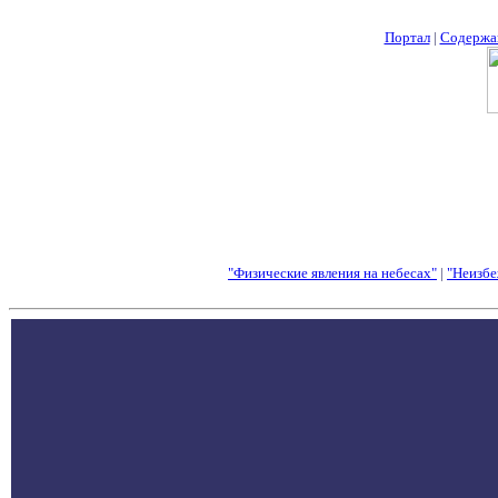
Портал
|
Содержа
"Физические явления на небесах"
|
"Неизбе