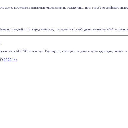
оторые за последнее десятилетие определили не только лицо, но и судьбу российского интерне
Наверно, каждый стоял перед выбором, что удалить и освободить ценные мегабайты для новы
"
уманность Sh2-284 в созвездии Единорога, в которой хорошо видны структуры, внешне на
59|
2060
>>