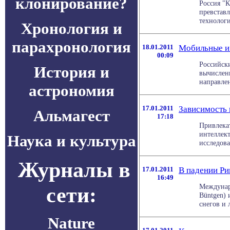
клонирование?
Россия "
превставл
технологи
Хронология и
парахронология
18.01.2011
Мобильные и 
00:09
Российск
История и
вычислен
направлен
астрономия
17.01.2011
Зависимость 
Альмагест
17:18
Привлека
интеллект
Наука и культура
исследоват
Журналы в
17.01.2011
В падении Ри
16:49
Междунар
сети:
Büntgen) 
снегов и 
Nature