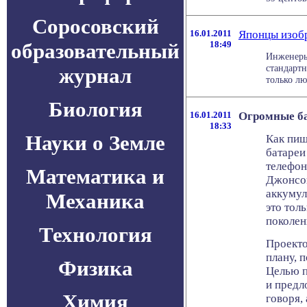
Соросовский
16.01.2011
Японцы изобр
образовательный
18:49
Инженеры
стандартн
журнал
только люб
Биология
16.01.2011
Огромные ба
18:33
Науки о Земле
Как пиш
батареи
телефон
Математика и
Джонсон
аккумул
Механика
это тол
поколен
Технология
Проекто
плану, 
Физика
Целью п
и предл
Химия
говоря,