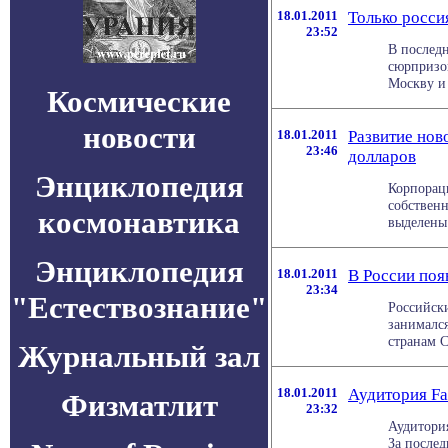
18.01.2011
Только росси
23:52
В последн
сюрпризо
Москву и 
Космические
новости
18.01.2011
Развитие нов
23:46
долларов
Энциклопедия
Корпораци
собственн
космонавтика
выделены 
Энциклопедия
18.01.2011
В России поя
23:34
"Естествознание"
Российски
занимался
странам С
Журнальный зал
18.01.2011
Аудитория Fa
Физматлит
23:32
Аудитория
За послед