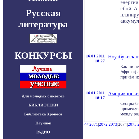
энергии
сбой. А
Русская
планиру
аккумул
литература
КОНКУРСЫ
16.01.2011
Ноутбуки зан
18:27
Как пише
Африка) 
причём их
16.01.2011
Американские
Для молодых биологов
18:17
Сестры-б
БИБЛИОТЕКИ
промежут
между род
Библиотека Хроноса
Научпоп
<<
2071
|
2072
|
2073
|2074|
2075
|
РАДИО