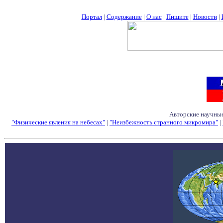
Портал
|
Содержание
|
О нас
|
Пишите
|
Новости
|
Авторские научные
"Физические явления на небесах"
|
"Неизбежность странного микромира"
|
Семинары - Конфе