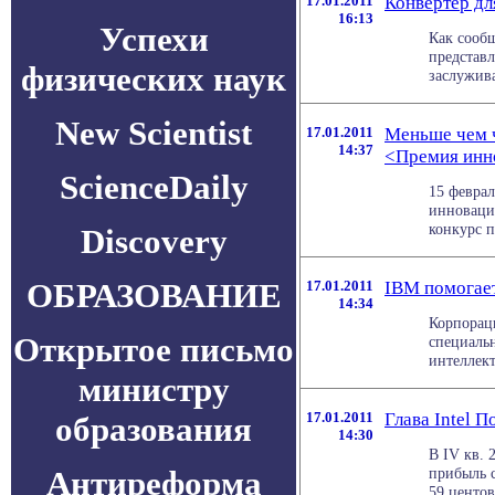
17.01.2011
Конвертер дл
16:13
Успехи
Как сооб
представ
физических наук
заслужива
New Scientist
17.01.2011
Меньше чем ч
14:37
<Премия инн
ScienceDaily
15 феврал
инноваци
конкурс п
Discovery
ОБРАЗОВАНИЕ
17.01.2011
IBM помогает
14:34
Корпорац
Открытое письмо
специаль
интеллект
министру
17.01.2011
Глава Intel П
образования
14:30
В IV кв. 
Антиреформа
прибыль с
59 центов