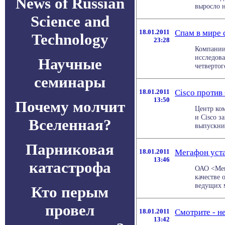
News of Russian
выросло на
Science and
18.01.2011
Спам в мире 
Technology
23:28
Компании 
исследова
Научные
четвертог
семинары
18.01.2011
Cisco против
13:50
Почему молчит
Центр ко
и Cisco з
Вселенная?
выпускник
Парниковая
18.01.2011
Мегафон уста
13:46
катастрофа
ОАО <Мега
качестве 
ведущих м
Кто перым
провел
18.01.2011
Смотрите - н
13:42