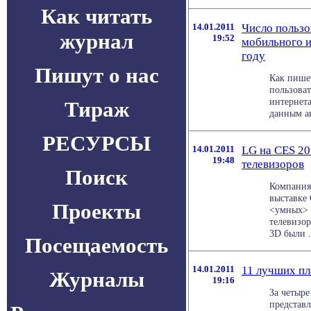
Как читать
14.01.2011
Число польз
журнал
19:52
мобильного и
году
Пишут о нас
Как пише
пользова
интернета
Тираж
данным ан
РЕСУРСЫ
14.01.2011
LG на CES 20
19:48
телевизоров
Поиск
Компания 
выставке
Проекты
<умных> 
телевизо
3D были . 
Посещаемость
14.01.2011
11 лучших п
Журналы
19:16
За четыре
представл