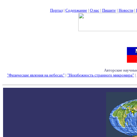
Портал
|
Содержание
|
О нас
|
Пишите
|
Новости
|
Авторские научные
"Физические явления на небесах"
|
"Неизбежность странного микромира"
|
Семинары - Конфе