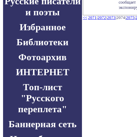
Русские писатели
сообщает
экспониру
и поэты
<<
2071
|
2072
|
2073
|2074|
2075
|
Избранное
Библиотеки
Фотоархив
ИНТЕРНЕТ
Топ-лист
"Русского
переплета"
Баннерная сеть