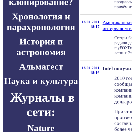
клонирование?
продавае
причём их
Хронология и
16.01.2011
Американские
парахронология
18:17
интервалом в
Сестры-б
История и
родили де
myFOXDet
астрономия
летних Эл
Альмагест
16.01.2011
Intel получ
18:16
2010 го
Наука и культура
сообщае
компани
Журналы в
компани
долларо
сети:
При это
произво
состави
Nature
более ч