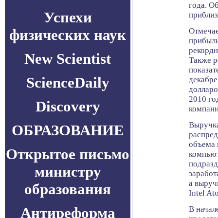
года. О
Успехи
приблиз
физических наук
Отмечае
прибыли
рекордн
New Scientist
Также р
показат
ScienceDaily
декабре
долларо
2010 го
Discovery
компани
Выручка
ОБРАЗОВАНИЕ
распред
объема 
Открытое письмо
компьют
подразд
министру
заработ
а выруч
образования
Intel A
Антиреформа
В начал