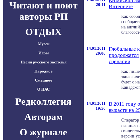
Китайский я
Читают и поют
20:11
Интернете
авторы РП
Как сообщ
сообщаетс
на англий
ОТДЫХ
благосост
Музеи
14.01.2011
Глобальные к
Игры
20:00
продолжатся 
сценарии
Песни русского застолья
Народное
Как пишет
экологиче
Смешное
будет с н
Канадского
О НАС
Редколлегия
14.01.2011
В 2011 году 
19:56
вырасти на 
Авторам
Оператор 
начинает 
О журнале
свидетел
версии уст