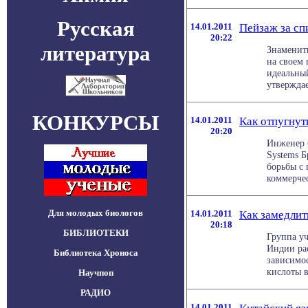
Русская
14.01.2011
Пейзаж за сп
20:22
литература
Знаменит
на своем 
идеальный
утверждает
КОНКУРСЫ
14.01.2011
Как отпугнут
20:20
Инженер 
Systems 
борьбы с
коммерческ
Для молодых биологов
14.01.2011
Как замедлит
20:18
БИБЛИОТЕКИ
Группа у
Индии рас
Библиотека Хроноса
зависимо
кислоты в
Научпоп
РАДИО
14.01.2011