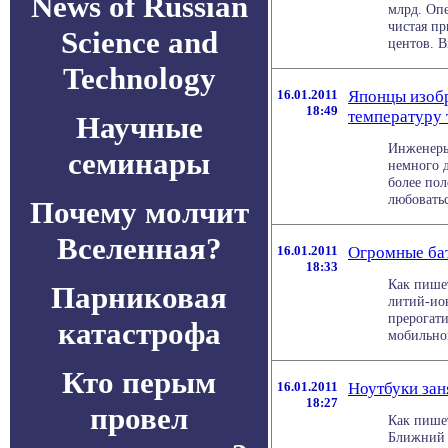
News of Russian
млрд. Опе
чистая пр
Science and
центов. В
Technology
16.01.2011
Японцы изоб
18:49
температуру 
Научные
Инженеры
семинары
немного д
более пол
любоваться
Почему молчит
Вселенная?
16.01.2011
Огромные бат
18:33
Как пише
Парниковая
литий-ион
прерогати
катастрофа
мобильной
Кто перым
16.01.2011
Ноутбуки зан
18:27
провел
Как пишет
Ближний 