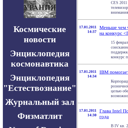
CES 2011
телевизор
внимания 
Космические
17.01.2011
Меньше чем ч
14:37
на конкурс <
новости
15 феврал
соискани
Энциклопедия
поддержке
конкурс п
космонавтика
17.01.2011
IBM помогает
Энциклопедия
14:34
Корпорац
"Естествознание"
рознично
целью об
возможнос
Журнальный зал
17.01.2011
Глава Intel П
Физматлит
14:30
года
В IV кв. 