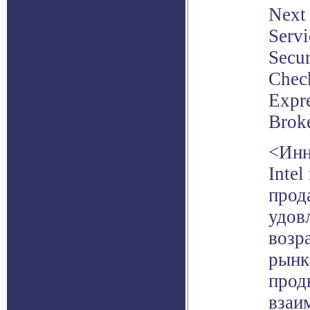
Next
Servi
Secur
Check
Expr
Broke
<Инн
Inte
прод
удов
возр
рынк
прод
взаи