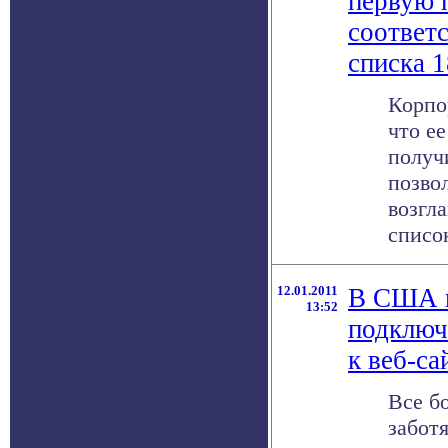
первую 
соответ
списка 1
Корпо
что ее
получ
позво
возгл
список 
12.01.2011
В США п
13:52
подключ
к веб-са
Все б
забот