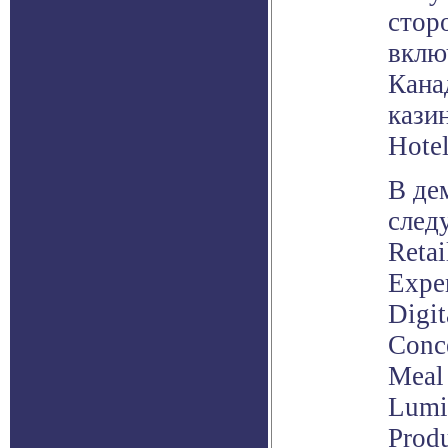
стор
вклю
Кана
казин
Hotel
В де
след
Retai
Exper
Digit
Conc
Meal 
Lumi
Produ