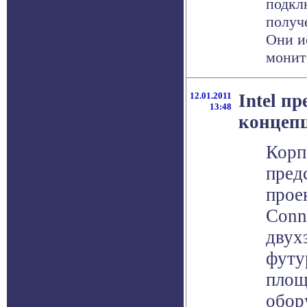
подкл
получ
Они и
монито
12.01.2011
Intel п
13:48
концеп
Корп
пред
прое
Conne
двух
футу
площ
обор