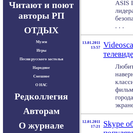
ASIS I
Читают и поют
лидер
авторы РП
безоп
. . .
ОТДЫХ
Музеи
13.01.2011
Videosca
13:57
Игры
телевид
Песни русского застолья
Любит
Народное
навер
Смешное
класс
О НАС
фильм
Редколлегия
города
экране 
Авторам
12.01.2011
Skype о
О журнале
17:21