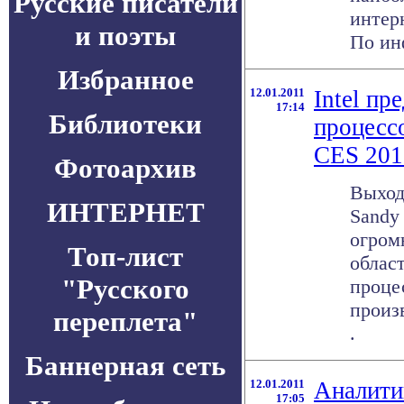
Русские писатели
интер
и поэты
По ин
Избранное
12.01.2011
Intel пр
17:14
Библиотеки
процесс
CES 201
Фотоархив
Выход
ИНТЕРНЕТ
Sandy 
огром
Топ-лист
облас
"Русского
проце
произв
переплета"
.
Баннерная сеть
12.01.2011
Аналити
17:05