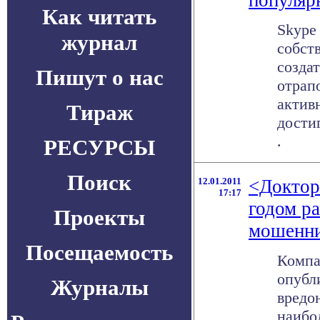
популяр
Как читать
Skype
журнал
собст
созда
Пишут о нас
отрап
актив
Тираж
достиг
.
РЕСУРСЫ
Поиск
12.01.2011
<Доктор 
17:17
годом ра
Проекты
мошенни
Посещаемость
Компа
опубл
Журналы
вредо
наибо