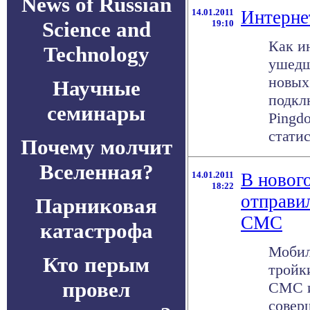
News of Russian
14.01.2011
Интерне
Science and
19:10
Как и
Technology
ушедш
новых
Научные
подкл
семинары
Pingd
статис
Почему молчит
Вселенная?
14.01.2011
В новог
18:22
отправи
Парниковая
СМС
катастрофа
Мобил
Кто перым
тройк
провел
СМС и
совер