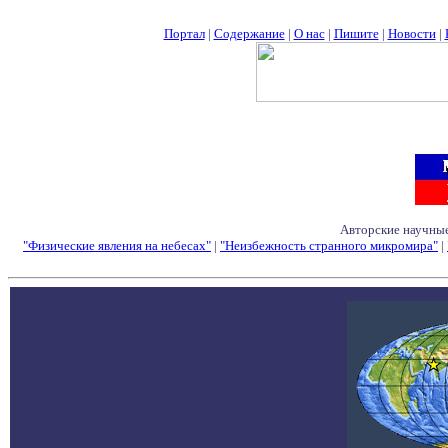
Портал
|
Содержание
|
О нас
|
Пишите
|
Новости
|
Авторские научные
"Физические явления на небесах"
|
"Неизбежность странного микромира"
|
Семинары - Конфе