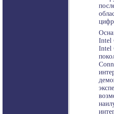
посл
обла
цифр
Осна
Intel
Inte
поко
Conn
инте
демо
эксп
возм
наил
инте