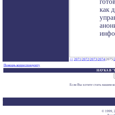
гото
как 
упра
анон
инфо
<<
2071
|
2072
|
2073
|
2074
|2075|
Помощь корреспонденту
НАУКА В 
Если Вы хотите стать нашим 
© 1999, 