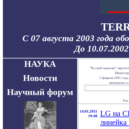
TERR
С 07 августа 2003 года об
До 10.07.200
НАУКА
"Русский переплет" зареги
Министерс
Новости
5 февраля 2001 года
материалов сс
Научный форум
Тип 
14.01.2011
LG на C
19:48
линейка