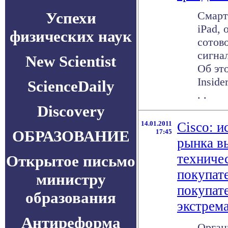
Успехи
Смарт
iPad,
физических наук
сотово
сигна
New Scientist
Об эт
Inside
ScienceDaily
. .
Discovery
14.01.2011
Cisco: и
ОБРАЗОВАНИЕ
17:45
рынка в
техниче
Открытое письмо
покупат
министру
покупате
образования
экстрем
Антиреформа
Орган