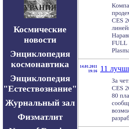
Компа
проде
CES 2
Космические
линей
Нарав
новости
FULL
Plasma
Энциклопедия
космонавтика
14.01.2011
11 лучш
19:16
Энциклопедия
За че
"Естествознание"
CES 2
80 пл
Журнальный зал
сообщ
возмо
Физматлит
разраб