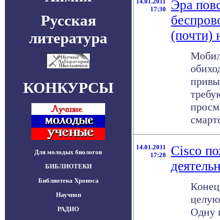
14.01.2011
Эра пов
17:30
Русская
беспров
(почти) 
литература
Мобил
обихо
привы
КОНКУРСЫ
требу
просм
смартф
14.01.2011
Cisco п
Для молодых биологов
17:28
деятель
БИБЛИОТЕКИ
Библиотека Хроноса
Конец
Научпоп
целую
РАДИО
Одну 