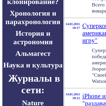
клонирование?
Всего 
января
Хронология и
парахронология
14.01.2011
Суперко
18:17
История и
америка
игру"
астрономия
Супер
Альмагест
побед
амери
Наука и культура
Jeopar
"Свое
Журналы в
Watson
сети:
14.01.2011
iPhone и
18:12
Nature
"раздава