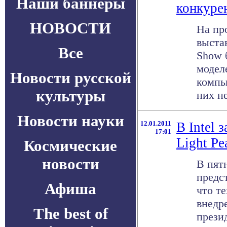
Наши баннеры
конкурен
НОВОСТИ
На пр
выстав
Все
Show 
модел
Новости русской
компь
культуры
них не
Новости науки
12.01.2011
В Intel 
17:01
Light Pe
Космические
новости
В пят
предст
Афиша
что те
внедр
The best of
прези