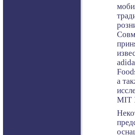
моби
трад
розн
Совме
прин
изве
adida
Food
а та
иссл
MIT 
Неко
пред
осна