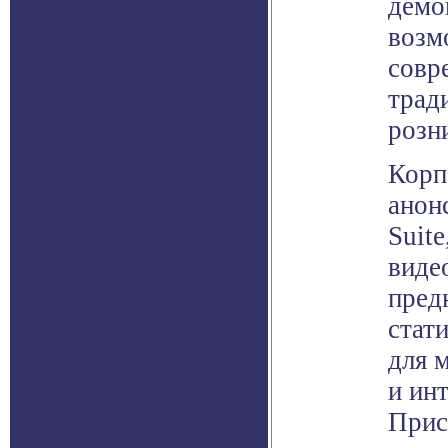
демо
возм
совр
трад
розн
Корп
анон
Suit
виде
пред
стат
для 
и ин
Прис