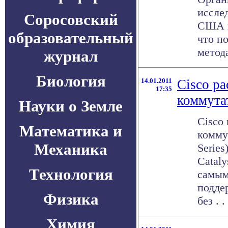
иссле
Соросовский
США и
образовательный
что п
метода
журнал
Биология
14.01.2011
Cisco р
17:35
коммутат
Науки о Земле
Cisco
Математика и
комму
Механика
Series
Cataly
Технология
самым
подде
Физика
без . . 
Химия