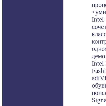
проц
<умн
Intel
соче
клас
конт
одно
демо
Intel
Fashi
adiV
обув
поиск
Signa