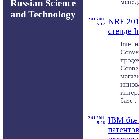
Russian Science
менедж
and Technology
12.01.2011
NRF 201
15:12
стенде I
Intel 
Conve
проде
Conne
магаз
иннов
интер
базе . 
12.01.2011
IBM бье
15:06
патенто