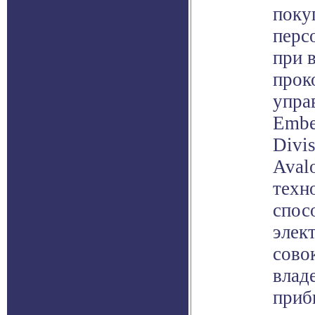
поку
перс
при 
прок
упра
Embe
Divi
Aval
техн
спос
элек
сово
влад
приб