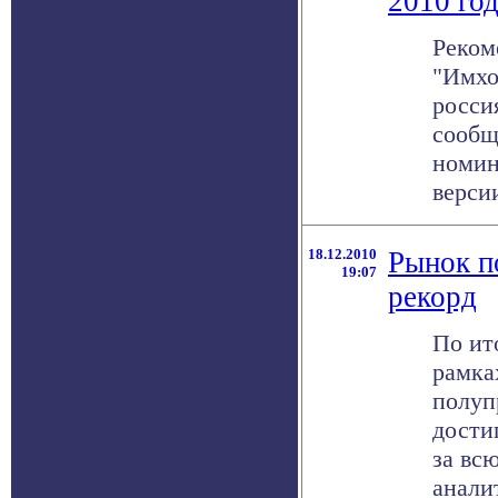
2010 го
Реком
"Имхо
росси
сообщ
номин
версии
18.12.2010
Рынок п
19:07
рекорд
По ит
рамка
полуп
дости
за вс
аналит