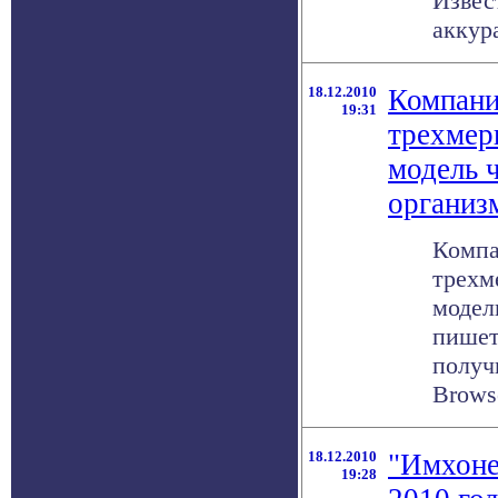
Извес
аккура
18.12.2010
Компани
19:31
трехмер
модель 
организ
Компа
трехм
модел
пишет
получ
Browse
18.12.2010
"Имхоне
19:28