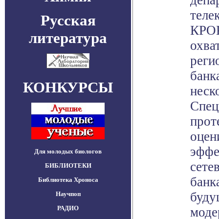
депа
теле
Русская
КРОК
литература
охва
реги
банк
КОНКУРСЫ
неск
Спец
прот
оцен
эффе
Для молодых биологов
сете
БИБЛИОТЕКИ
банк
Библиотека Хроноса
буду
Научпоп
РАДИО
моде