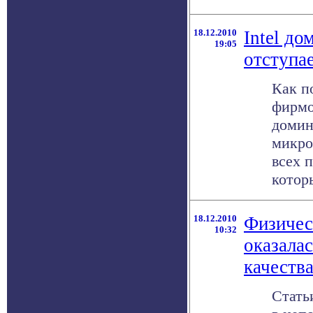
18.12.2010
Intel д
19:05
отступа
Как п
фирмой
домин
микро
всех 
которы
18.12.2010
Физичес
10:32
оказала
качеств
Стать