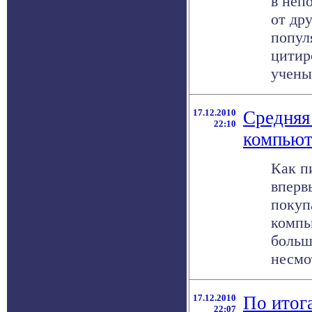
в неп
от дру
попул
цитир
ученых
17.12.2010
Средняя
22:10
компьют
Как п
вперв
покуп
компь
больш
несмот
17.12.2010
По итог
22:07