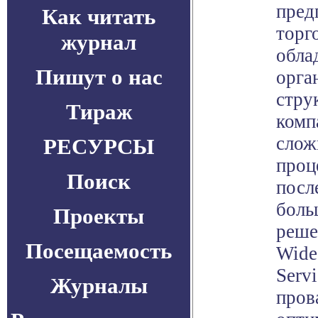
пред
Как читать
торг
журнал
обла
Пишут о нас
орга
стру
Тираж
комп
слож
РЕСУРСЫ
проц
Поиск
посл
боль
Проекты
реше
Посещаемость
Wide
Serv
Журналы
пров