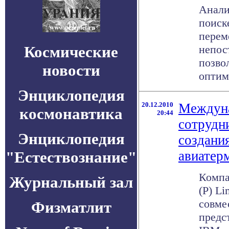
Анали
поиск
перем
Космические
непос
позво
новости
оптим
Энциклопедия
20.12.2010
Междуна
космонавтика
20:44
сотрудн
Энциклопедия
создани
"Естествознание"
авиатер
Компан
Журнальный зал
(P) Li
совме
Физматлит
предс