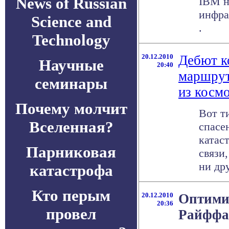
News of Russian
IBM н
инфра
Science and
.
Technology
20.12.2010
Дебют к
Научные
20:40
маршрут
семинары
из косм
Почему молчит
Вот т
Вселенная?
спасе
катас
Парниковая
связи,
ни дру
катастрофа
Кто перым
20.12.2010
Оптими
20:36
провел
Райффа