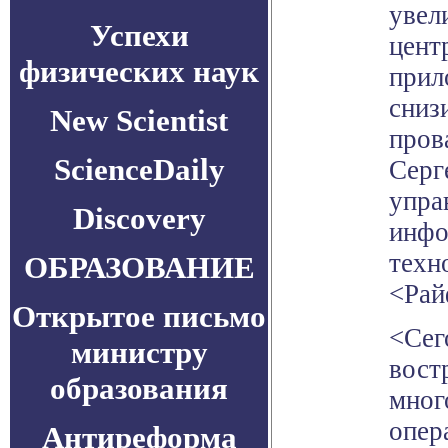
увел
Успехи
цент
физических наук
прил
сниз
New Scientist
пров
ScienceDaily
Серг
упра
Discovery
инфо
техн
ОБРАЗОВАНИЕ
<Рай
Открытое письмо
<Сег
министру
вост
образования
мног
опер
Антиреформа