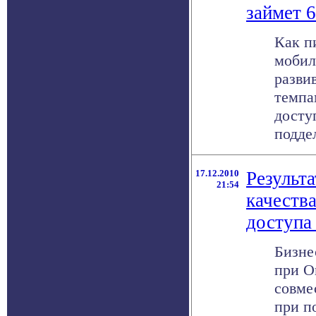
займет 
Как п
мобил
разви
темпа
досту
поддел
17.12.2010
Результ
21:54
качеств
доступа
Бизне
при О
совме
при п