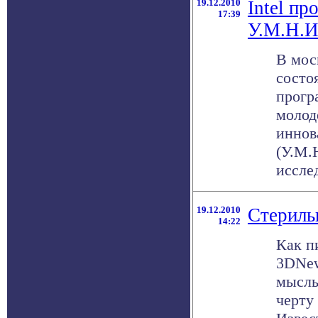
19.12.2010
Intel пр
17:39
У.М.Н.И
В мос
состо
прогр
молод
иннов
(У.М.
исслед
19.12.2010
Стериль
14:22
Как п
3DNew
мысль
черту