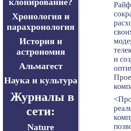
клонирование?
Райф
сокр
Хронология и
расх
парахронология
свои
История и
моде
теле
астрономия
и со
Альмагест
опти
Прое
Наука и культура
комп
Журналы в
<Про
реал
сети:
комп
Nature
позв