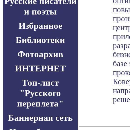
Русские писатели
опти
пов
и поэты
прои
Избранное
цент
прил
Библиотеки
разр
Фотоархив
бизн
базе
ИНТЕРНЕТ
прок
Кове
Топ-лист
напр
"Русского
реше
переплета"
Баннерная сеть