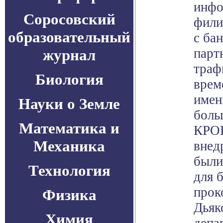
инфо
Соросовский
фили
образовательный
с ба
парт
журнал
траф
Биология
врем
имен
Науки о Земле
боль
Математика и
КРОК
Механика
внед
были
Технология
для 
прок
Физика
Дьяк
Химия