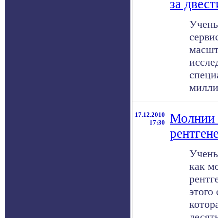
за двест
Учены
серви
масшт
иссле
специ
миллио
17.12.2010
Молнии 
17:30
рентген
Учены
как м
рентг
этого
котор
десять 