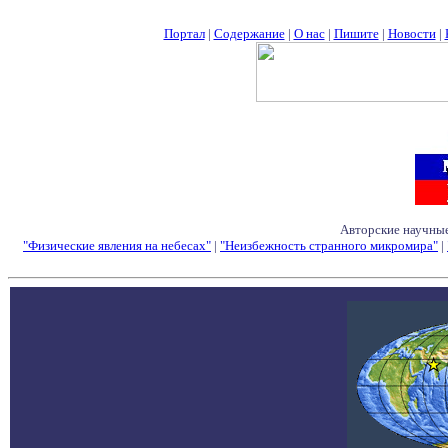
Портал
|
Содержание
|
О нас
|
Пишите
|
Новости
|
Авторские научные
"Физические явления на небесах"
|
"Неизбежность странного микромира"
|
Семинары - Конфе