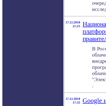
очере
исслед
17.12.2010
Национа
21:25
платфор
правите
В Рос
облач
внедр
прогр
облач
"Элект
.
17.12.2010
Google 
17:35