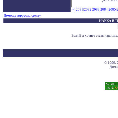
<<
2081
|
2082
|
2083
|
2084
|
2085
|
Помощь корреспонденту
НАУКА В 
Если Вы хотите стать нашим 
© 1999, 
Дизай