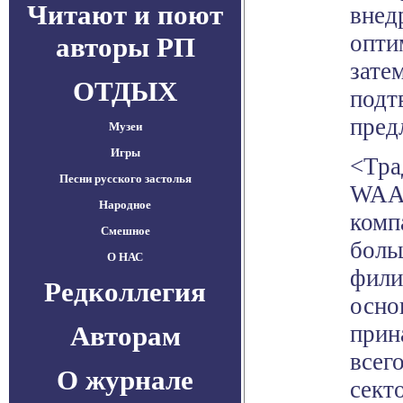
Читают и поют
внед
опти
авторы РП
зате
ОТДЫХ
подт
пред
Музеи
Игры
<Тра
Песни русского застолья
WAAS
Народное
комп
Смешное
боль
О НАС
фили
Редколлегия
осно
Авторам
прин
всег
О журнале
сект