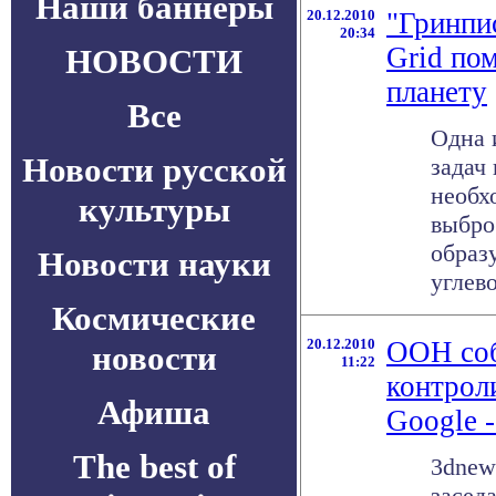
Наши баннеры
20.12.2010
"Гринпи
20:34
Grid по
НОВОСТИ
планету
Все
Одна 
Новости русской
задач
необх
культуры
выбро
образ
Новости науки
углево
Космические
20.12.2010
ООН соб
новости
11:22
контрол
Афиша
Google 
The best of
3dnew
засед