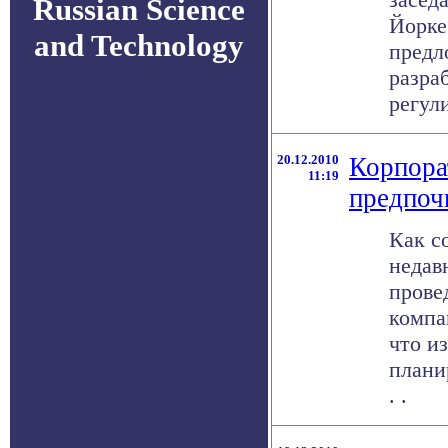
Russian Science
Йорке
and Technology
предл
разра
регули
20.12.2010
Корпора
11:19
предпоч
Как с
недав
прове
компа
что и
плани
. .