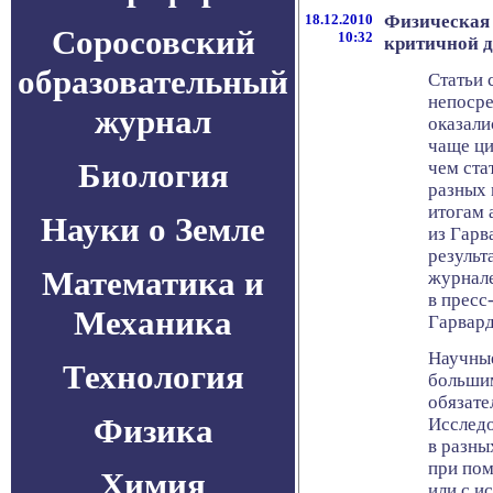
18.12.2010
Физическая 
Соросовский
10:32
критичной д
образовательный
Статьи 
непосре
журнал
оказали
чаще ци
Биология
чем ста
разных 
итогам 
Науки о Земле
из Гарв
результ
Математика и
журнале
в пресс
Механика
Гарвард
Научные
Технология
большим
обязате
Физика
Исследо
в разны
при пом
Химия
или с и