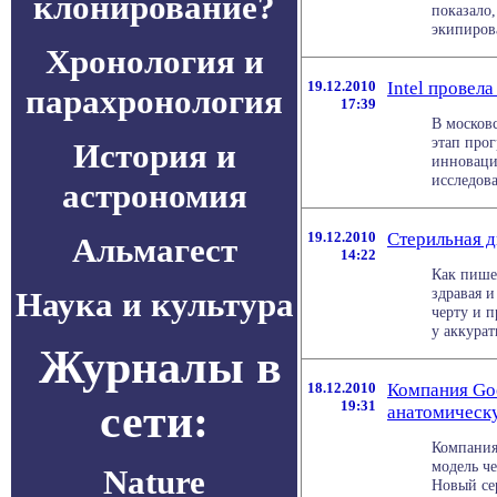
клонирование?
показало
экипирова
Хронология и
19.12.2010
Intel провел
парахронология
17:39
В московс
этап про
История и
инноваци
исследова
астрономия
19.12.2010
Стерильная д
Альмагест
14:22
Как пише
здравая и
Наука и культура
черту и п
у аккуратн
Журналы в
18.12.2010
Компания Go
сети:
19:31
анатомическ
Компания
модель че
Nature
Новый се