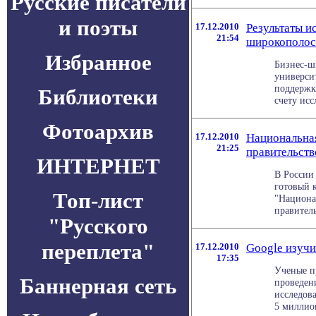
Русские писатели
и поэты
17.12.2010
Результаты и
21:54
широкополос
Избранное
Бизнес-шк
универси
поддержке
Библиотеки
счету исс
Фотоархив
17.12.2010
Национальна
21:25
правительств
ИНТЕРНЕТ
В России
готовый 
Топ-лист
"Национа
правительс
"Русского
переплета"
17.12.2010
Google изучи
17:35
Ученые п
Баннерная сеть
проведен
исследов
5 миллион