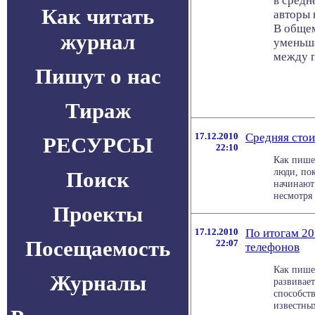
в средн
Как читать
авторы 
В общем
журнал
уменьша
между п
Пишут о нас
Тираж
17.12.2010
Средняя стои
РЕСУРСЫ
22:10
Как пишет
люди, по
Поиск
начинают
несмотря н
Проекты
17.12.2010
По итогам 20
Посещаемость
22:07
телефонов
Как пише
Журналы
развивае
способст
известных