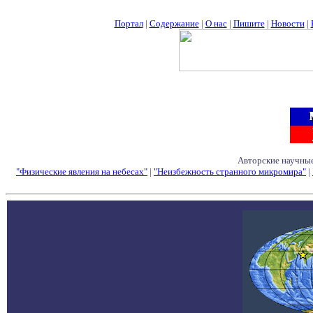
Портал
|
Содержание
|
О нас
|
Пишите
|
Новости
|
Авторские научные
"Физические явления на небесах"
|
"Неизбежность странного микромира"
|
Семинары - Конфе