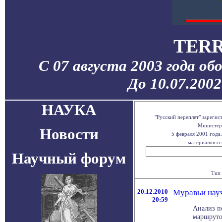
TERR
С 07 августа 2003 года об
До 10.07.200
НАУКА
"Русский переплет" зареги
Министерс
Новости
5 февраля 2001 года
материалов сс
Научный форум
Тип 
20.12.2010
Муравьи науч
20:59
Анализ п
маршруто