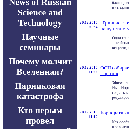
News of Russian
благодар
и созданию
Science and
Technology
20.12.2010
"Гринпис": т
20:34
нашу планет
Научные
Одна из 
- необхо
семинары
веществ,
. . .
Почему молчит
20.12.2010
ООН собирает
Вселенная?
11:22
- против
3dnews.ru
Парниковая
Нью-Йорк
создать к
катастрофа
регулиров
Кто перым
20.12.2010
Корпоративны
11:19
провел
Как сообщ
проведен