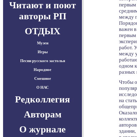
Читают и поют
первым 
средним
авторы РП
между п
Порядок
ОТДЫХ
важен в
первым 
экспери
Музеи
работ. 
Игры
между у
работаю
Песни русского застолья
одном к
Народное
разных 
Смешное
Чтобы о
О НАС
популяр
исследо
Редколлегия
на стат
общепри
Авторам
Оказало
коллект
авторов
О журнале
здании,