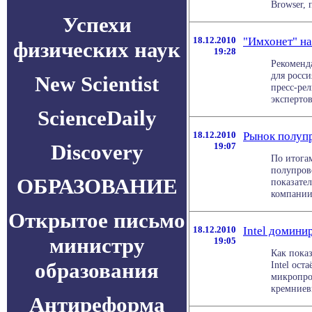
Browser, п
Успехи
18.12.2010
"Имхонет" на
физических наук
19:28
Рекоменд
для росси
New Scientist
пресс-рел
экспертов,
ScienceDaily
18.12.2010
Рынок полупр
Discovery
19:07
По итога
полупров
ОБРАЗОВАНИЕ
показате
компании i
Открытое письмо
18.12.2010
Intel домини
министру
19:05
Как пока
образования
Intel ос
микропро
кремниевы
Антиреформа