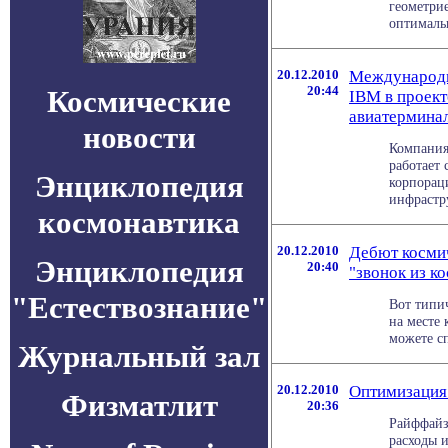
геометри
оптимальн
20.12.2010
Международн
20:44
Космические
IBM в проект
авиатермина
новости
Компания 
работает
Энциклопедия
корпорац
инфрастру
космонавтика
20.12.2010
Дебют космич
Энциклопедия
20:40
"звонок из к
"Естествознание"
Вот типи
на месте 
можете сп
Журнальный зал
20.12.2010
Оптимизация
Физматлит
20:36
Райффайз
расходы 