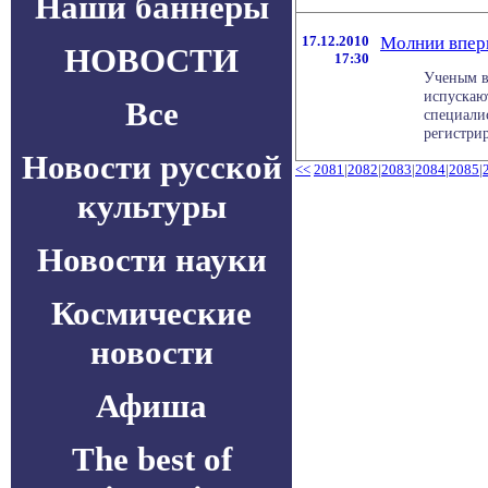
Наши баннеры
17.12.2010
Молнии вперв
НОВОСТИ
17:30
Ученым в
испускают
Все
специалис
регистриро
Новости русской
<<
2081
|
2082
|
2083
|
2084
|
2085
|
культуры
Новости науки
Космические
новости
Афиша
The best of