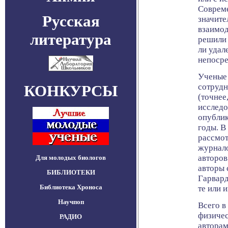
Соврем
Русская
значите
взаимод
литература
решили 
ли удал
непоср
Ученые
КОНКУРСЫ
сотрудн
(точнее
исследо
опублик
годы. В
рассмот
журнало
авторов
Для молодых биологов
авторы 
БИБЛИОТЕКИ
Гарвард
Библиотека Хроноса
те или 
Научпоп
Всего в
физиче
РАДИО
авторам