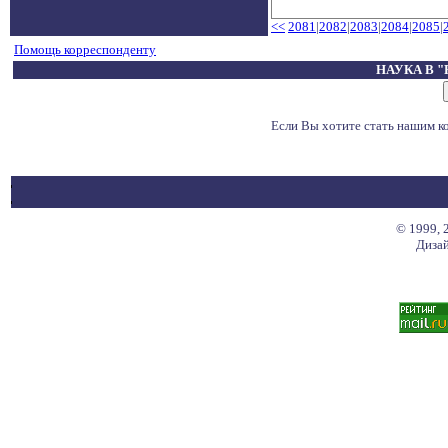
<<
2081
|
2082
|
2083
|
2084
|
2085
|
Помощь корреспонденту
НАУКА В 
Если Вы хотите стать нашим 
© 1999, 
Дизай