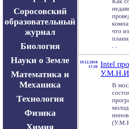
Как с
недав
Соросовский
прове
образовательный
компа
журнал
что и
плани
Биология
. .
Науки о Земле
19.12.2010
Intel пр
17:39
У.М.Н.И
Математика и
Механика
В мос
состо
Технология
прогр
молод
Физика
иннов
(У.М.
Химия