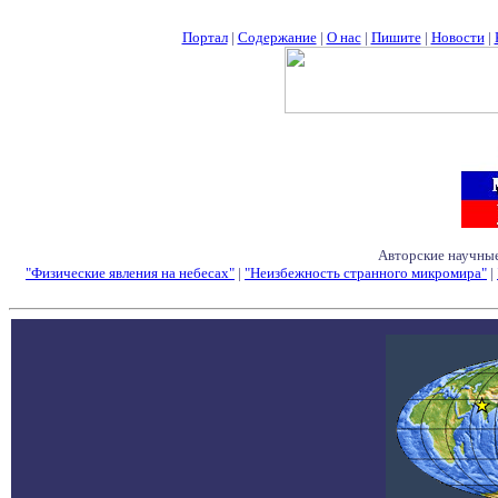
Портал
|
Содержание
|
О нас
|
Пишите
|
Новости
|
Авторские научные
"Физические явления на небесах"
|
"Неизбежность странного микромира"
|
Семинары - Конфе