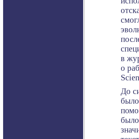
испо
отск
смог
эвол
посл
спец
в жу
о ра
Scien
До с
было
помо
было
знач