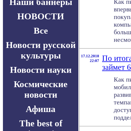
Наши баннеры
Как п
вперв
НОВОСТИ
покуп
компь
Все
больш
несмот
Новости русской
культуры
17.12.2010
По итог
22:07
займет 
Новости науки
Как п
Космические
мобил
новости
разви
темпа
Афиша
досту
поддел
The best of