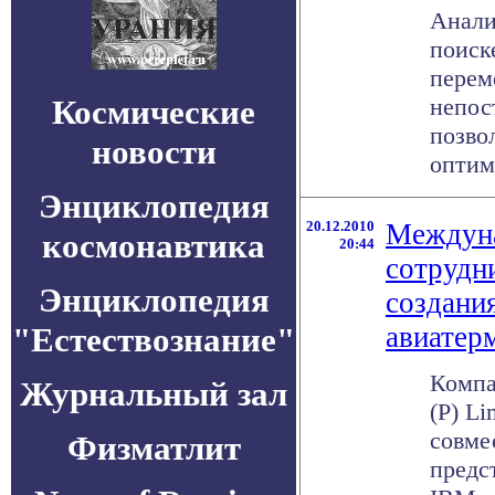
Анали
поиск
перем
Космические
непос
позво
новости
оптим
Энциклопедия
20.12.2010
Междуна
космонавтика
20:44
сотрудн
Энциклопедия
создани
"Естествознание"
авиатер
Компан
Журнальный зал
(P) Li
совме
Физматлит
предс