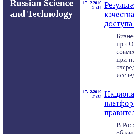
Russian Science
17.12.2010
Результ
21:54
and Technology
качеств
доступа
Бизне
при О
совме
при п
очере
исслед
17.12.2010
Национа
21:25
платфор
правите
В Рос
облач