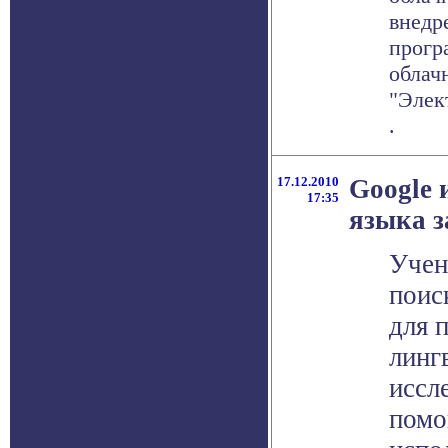
внедр
прогр
облач
"Элект
.
17.12.2010
Google
17:35
языка з
Учен
поис
для 
линг
иссл
помо