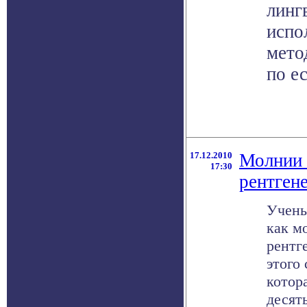
линг
испо
мето
по е
17.12.2010
Молнии 
17:30
рентген
Учены
как м
рентг
этого
котор
десять 