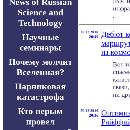
News of Russian
IBM н
инфра
Science and
.
Technology
20.12.2010
Дебют к
Научные
20:40
маршрут
семинары
из косм
Почему молчит
Вот т
Вселенная?
спасе
катас
Парниковая
связи,
ни дру
катастрофа
Кто перым
20.12.2010
Оптимиз
20:36
провел
Райффай