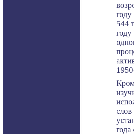
возр
году
544 
году
одно
проц
акти
1950
Кром
изуч
испо
слов
уста
года