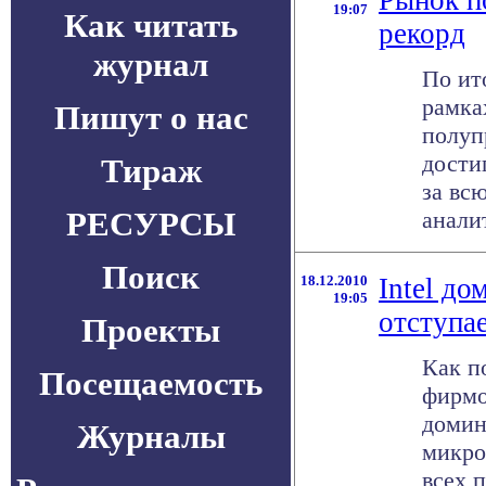
Рынок п
19:07
Как читать
рекорд
журнал
По ит
рамка
Пишут о нас
полуп
дости
Тираж
за вс
РЕСУРСЫ
аналит
Поиск
18.12.2010
Intel д
19:05
отступа
Проекты
Как п
Посещаемость
фирмой
домин
Журналы
микро
всех 