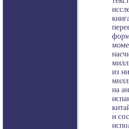
текс
иссл
книг
пере
форм
моме
насч
милл
из ни
милл
на а
испа
кита
и со
испо