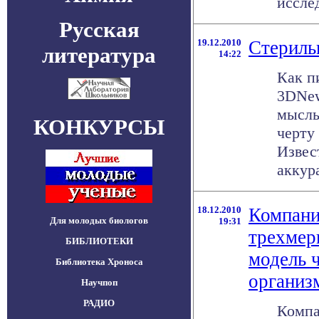
исслед
Русская
19.12.2010
Стериль
литература
14:22
Как п
3DNew
мысль
КОНКУРСЫ
черту
Извес
аккура
18.12.2010
Компани
Для молодых биологов
19:31
трехмер
БИБЛИОТЕКИ
модель 
Библиотека Хроноса
организ
Научпоп
РАДИО
Компа