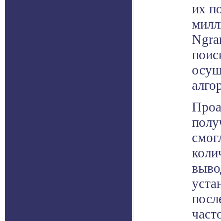
их п
милл
Ngra
поис
осущ
алго
Проа
полу
смог
коли
выво
уста
посл
част