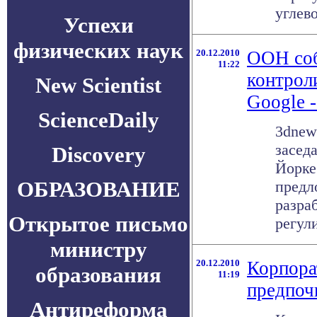
углево
Успехи
физических наук
20.12.2010
ООН соб
11:22
контрол
New Scientist
Google 
ScienceDaily
3dnew
засед
Discovery
Йорке
ОБРАЗОВАНИЕ
предл
разра
Открытое письмо
регули
министру
20.12.2010
Корпора
образования
11:19
предпоч
Антиреформа