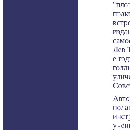
"пло
прак
встр
изда
само
Лев 
е го
голл
улич
Сове
Авто
пола
инст
учен