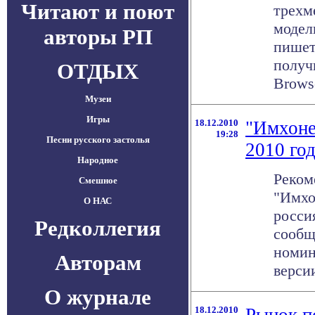
Читают и поют
трехм
модел
авторы РП
пишет
получ
ОТДЫХ
Browse
Музеи
Игры
18.12.2010
"Имхоне
19:28
Песни русского застолья
2010 го
Народное
Реком
Смешное
"Имхо
О НАС
росси
Редколлегия
сообщ
номин
Авторам
версии
О журнале
18.12.2010