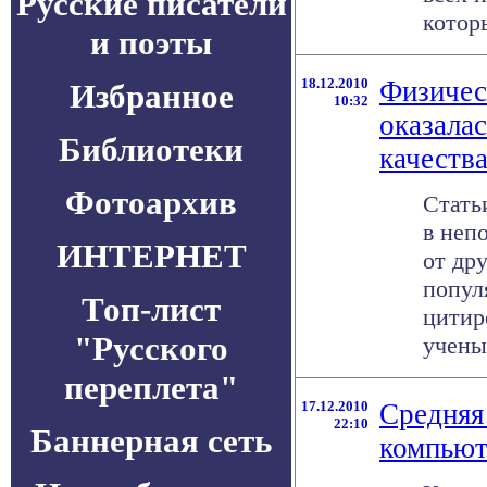
Русские писатели
которы
и поэты
18.12.2010
Физичес
Избранное
10:32
оказала
Библиотеки
качеств
Фотоархив
Стать
в неп
ИНТЕРНЕТ
от дру
попул
Топ-лист
цитир
"Русского
ученых
переплета"
17.12.2010
Средняя
22:10
Баннерная сеть
компьют