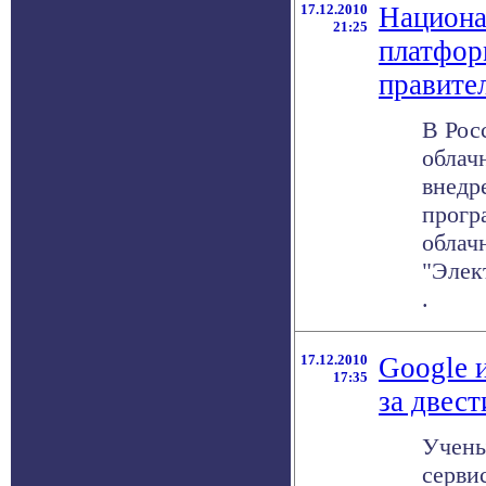
17.12.2010
Национа
21:25
платфор
правите
В Рос
облач
внедр
прогр
облач
"Элект
.
17.12.2010
Google 
17:35
за двест
Учены
серви