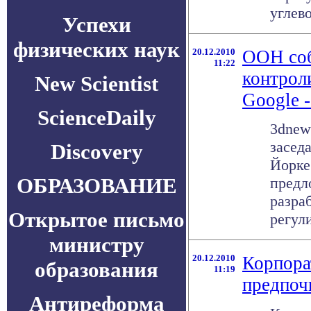
углево
Успехи
физических наук
20.12.2010
ООН соб
11:22
контрол
New Scientist
Google 
ScienceDaily
3dnew
засед
Discovery
Йорке
ОБРАЗОВАНИЕ
предл
разра
Открытое письмо
регули
министру
20.12.2010
Корпора
образования
11:19
предпоч
Антиреформа