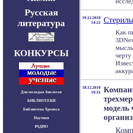
исслед
Русская
19.12.2010
Стериль
литература
14:22
Как п
3DNew
мысль
КОНКУРСЫ
черту
Извес
аккура
18.12.2010
Компани
Для молодых биологов
19:31
трехме
БИБЛИОТЕКИ
модель 
Библиотека Хроноса
органи
Научпоп
РАДИО
Комп