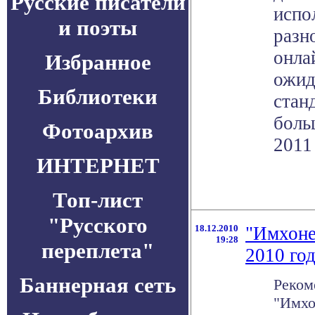
Русские писатели
испо
и поэты
разн
онла
Избранное
ожид
Библиотеки
стан
боль
Фотоархив
2011 
ИНТЕРНЕТ
Топ-лист
"Русского
18.12.2010
"Имхоне
19:28
переплета"
2010 го
Баннерная сеть
Реком
"Имхо