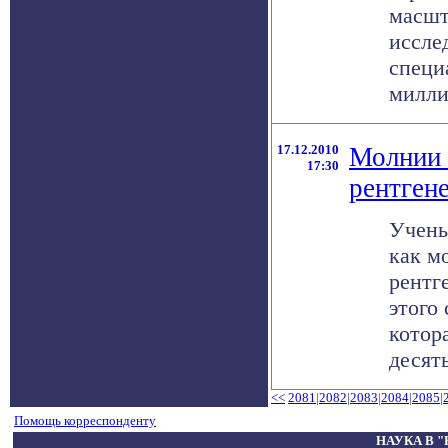
масшт
иссле
специ
миллио
17.12.2010
Молнии 
17:30
рентген
Учены
как м
рентг
этого
котор
десять 
<<
2081
|
2082
|
2083
|
2084
|
2085
|
Помощь корреспонденту
НАУКА В 