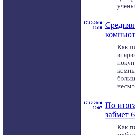
ученых
17.12.2010
Средняя
22:10
компьют
Как п
вперв
покуп
компь
больш
несмот
17.12.2010
По итог
22:07
займет 
Как п
мобил