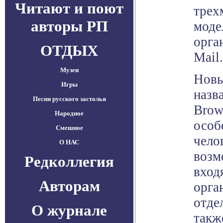
Читают и поют
трех
авторы РП
моде
орга
ОТДЫХ
Mail.
Музеи
Новы
Игры
назв
Песни русского застолья
Brow
Народное
особ
Смешное
чело
О НАС
возм
Редколлегия
вход
Авторам
орга
отде
О журнале
такж