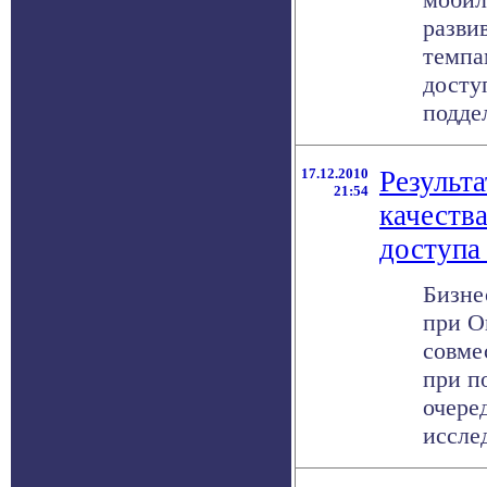
разви
темпа
досту
поддел
17.12.2010
Результ
21:54
качеств
доступа
Бизне
при О
совме
при п
очере
исслед