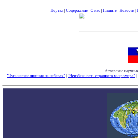
Портал
|
Содержание
|
О нас
|
Пишите
|
Новости
|
Авторские научные
"Физические явления на небесах"
|
"Неизбежность странного микромира"
|
Семинары - Конфе