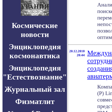
Анали
поиск
перем
Космические
непос
позво
новости
оптим
Энциклопедия
20.12.2010
Междуна
космонавтика
20:44
сотрудн
Энциклопедия
создани
"Естествознание"
авиатер
Компан
Журнальный зал
(P) Li
совме
Физматлит
предс