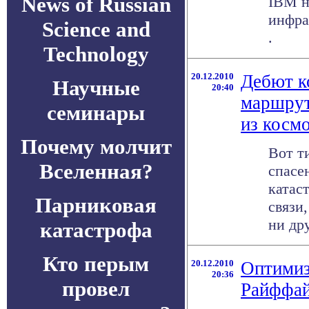
News of Russian
IBM н
инфра
Science and
.
Technology
20.12.2010
Дебют к
Научные
20:40
маршрут
семинары
из косм
Почему молчит
Вот т
Вселенная?
спасе
катас
Парниковая
связи,
ни дру
катастрофа
Кто перым
20.12.2010
Оптимиз
20:36
провел
Райффай