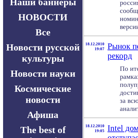
Наши баннеры
росси
сообщ
НОВОСТИ
номин
версии
Все
18.12.2010
Рынок п
Новости русской
19:07
рекорд
культуры
По ит
Новости науки
рамка
полуп
Космические
дости
новости
за вс
аналит
Афиша
18.12.2010
Intel д
The best of
19:05
отступа