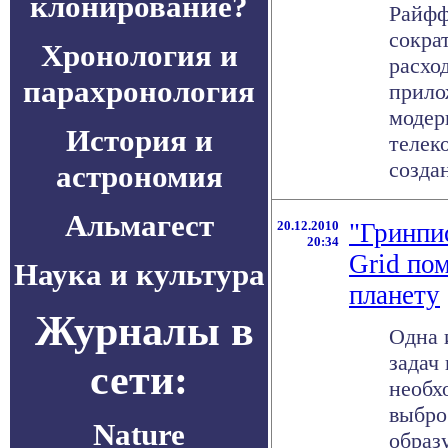
клонирование?
Райфф
сокра
Хронология и
расхо
парахронология
прило
модер
История и
телек
создан
астрономия
Альмагест
20.12.2010
"Гринпи
20:34
Grid по
Наука и культура
планету
Журналы в
Одна 
задач
сети:
необх
выбро
Nature
образ