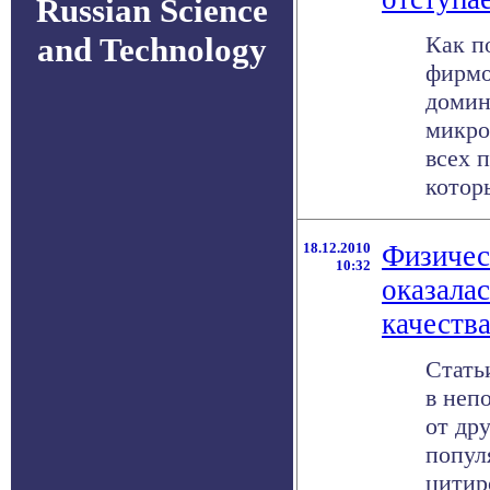
Russian Science
and Technology
Как п
фирмой
домин
микро
всех 
которы
18.12.2010
Физичес
10:32
оказала
качеств
Стать
в неп
от дру
попул
цитир