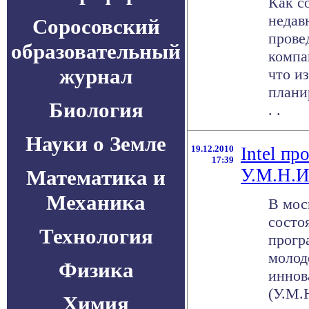
Как с
недав
Соросовский
прове
образовательный
компа
журнал
что и
плани
Биология
. .
Науки о Земле
19.12.2010
Intel пр
17:39
У.М.Н.И
Математика и
Механика
В мос
состо
Технология
прогр
молод
Физика
иннов
(У.М.
Химия