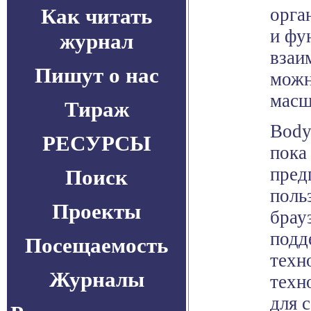
Как читать
орга
и фу
журнал
взаи
Пишут о нас
можн
масш
Тираж
Body
РЕСУРСЫ
пока
пред
Поиск
поль
Проекты
брау
подд
Посещаемость
техн
Журналы
техн
для 