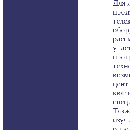
Для 
прои
теле
обор
расс
учас
прог
техн
возм
цент
квал
спец
Такж
изуч
опре