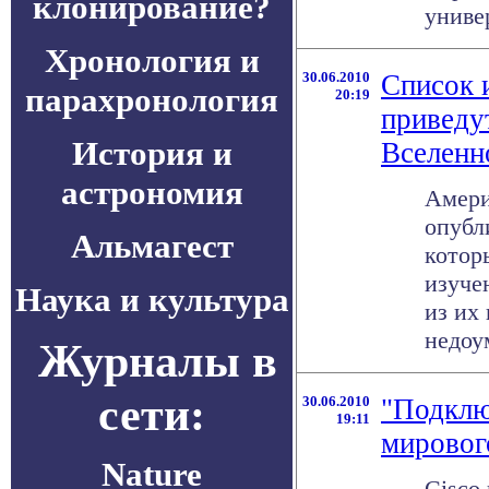
клонирование?
универ
Хронология и
30.06.2010
Список 
парахронология
20:19
приведу
История и
Вселенн
астрономия
Амери
опубл
Альмагест
котор
изуче
Наука и культура
из их
недоум
Журналы в
сети:
30.06.2010
"Подклю
19:11
мировог
Nature
Cisco