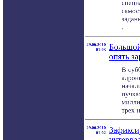
специ
самос
заданн
.
29.06.2010
Большой
01:03
опять за
В суб
адрон
начал
пучка
милли
трех н
29.06.2010
Зафикси
01:02
интерва