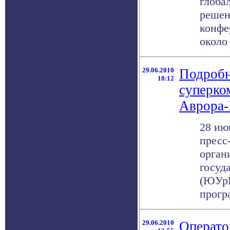
глоба
решен
конфе
около 
29.06.2010
Подробн
18:12
суперко
Аврора
28 ию
пресс
орган
госуд
(ЮУрГ
прогр
29.06.2010
Операто