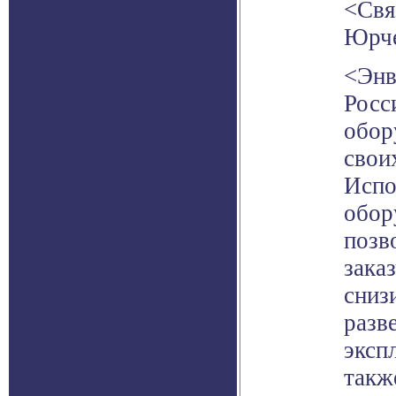
<Свя
Юрче
<Энв
Росс
обор
свои
Испо
обор
позв
зака
сниз
разв
эксп
такж