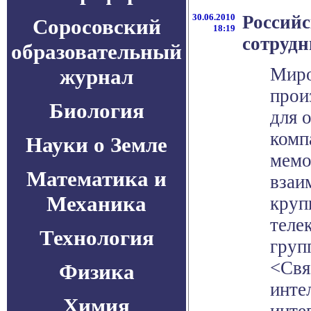
30.06.2010
Россий
Соросовский
18:19
сотрудн
образовательный
Миро
журнал
прои
Биология
для 
комп
Науки о Земле
мемо
Математика и
взаи
Механика
круп
теле
Технология
груп
<Свя
Физика
инте
Химия