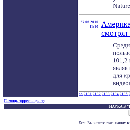
Nature 
27.06.2010
Америка
11:10
смотрят
Средн
польз
101,2
являе
для к
видеоп
<<
2131
|
2132
|
2133
|
2134
|
2135
|
Помощь корреспонденту
НАУКА В 
Если Вы хотите стать нашим 