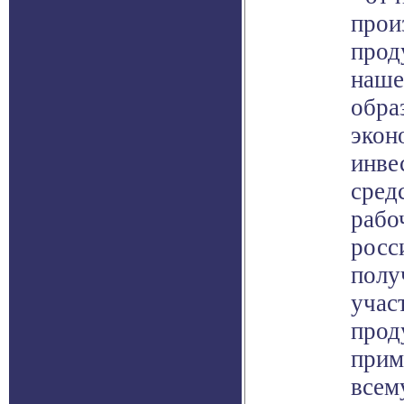
прои
прод
наше
обра
экон
инве
сред
рабо
росс
полу
учас
прод
прим
всем