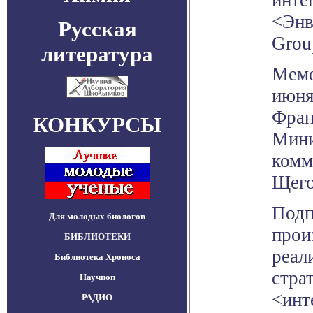
инте
<Энв
Русская
Grou
литература
Мемо
июня
Фран
КОНКУРСЫ
Мини
комм
Щего
Подп
Для молодых биологов
прои
БИБЛИОТЕКИ
реал
Библиотека Хроноса
стра
Научпоп
<инт
РАДИО