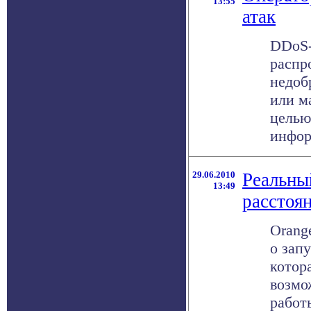
13:55
атак
DDoS-
распр
недоб
или м
целью
инфор
29.06.2010
Реальны
13:49
расстоя
Orange
о запу
котор
возмо
работ