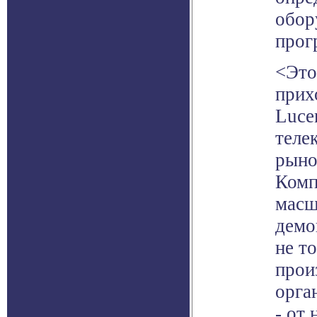
обор
прог
<Это
прих
Luce
теле
рыно
Комп
масшт
демо
не т
прои
орга
- от