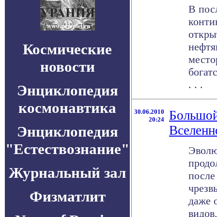
В пос
конти
откры
Космические
нефтя
место
новости
богатс
. . .
Энциклопедия
космонавтика
30.06.2010
Большой
20:24
Энциклопедия
Вселенн
"Естествознание"
Эволю
продо
Журнальный зал
после
чрезв
Физматлит
даже 
видов, 