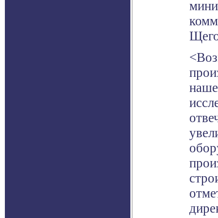
мини
комм
Щего
<Воз
прои
наше
иссл
отве
увел
обор
прои
строи
отме
дире