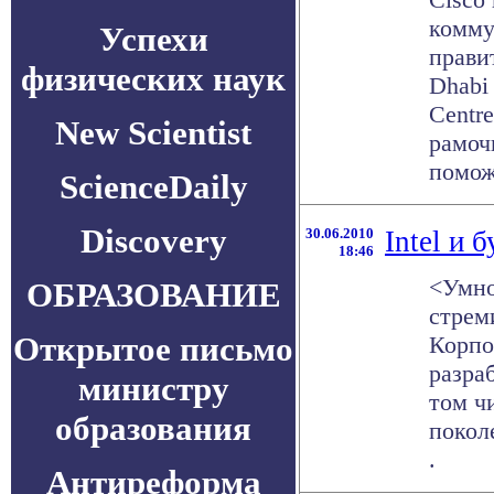
комму
Успехи
прави
физических наук
Dhabi 
Centr
New Scientist
рамоч
поможе
ScienceDaily
Discovery
30.06.2010
Intel и 
18:46
<Умно
ОБРАЗОВАНИЕ
стрем
Открытое письмо
Корпор
разра
министру
том ч
образования
покол
.
Антиреформа