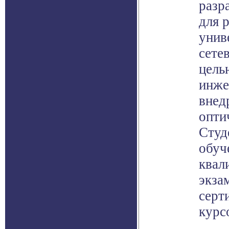
разр
для 
унив
сете
цель
инже
внед
опти
Студ
обуч
квал
экза
серт
курс