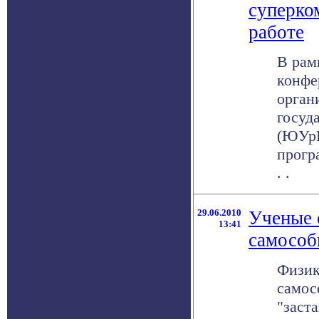
суперко
работе
В рам
конфе
орган
госуд
(ЮУрГ
прогр
. .
29.06.2010
Ученые 
13:41
самособ
Физик
самос
"заст