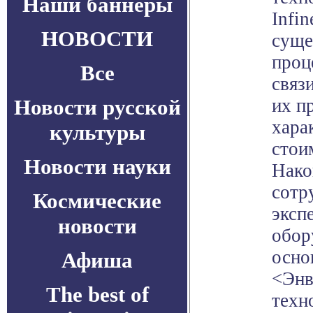
Наши баннеры
Infi
НОВОСТИ
суще
проц
Все
связ
Новости русской
их п
хара
культуры
стои
Новости науки
Нако
сотр
Космические
эксп
новости
обор
осно
Афиша
<Энв
The best of
техн