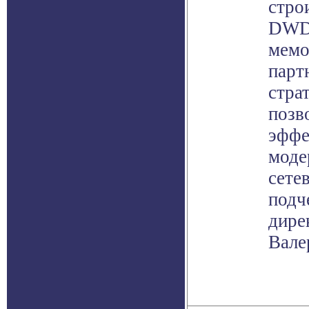
стро
DWDM
мемо
парт
стра
позв
эффе
моде
сете
подч
дире
Вале