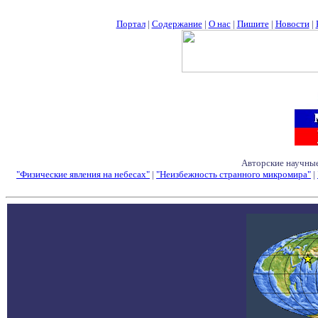
Портал
|
Содержание
|
О нас
|
Пишите
|
Новости
|
Авторские научные
"Физические явления на небесах"
|
"Неизбежность странного микромира"
|
Семинары - Конфе