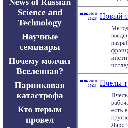
News of Russian
Science and
30.06.2010
Новый с
20:23
Technology
Метод
Научные
введе
разра
семинары
франц
инсти
Почему молчит
иссле
Вселенная?
30.06.2010
Пчелы т
Парниковая
20:21
катастрофа
Пчелы
рабоч
Кто перым
есть 
кругл
провел
Ларс 