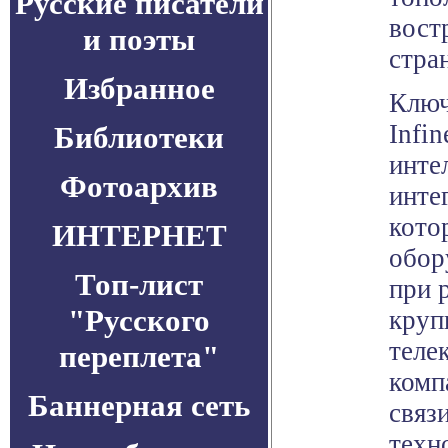
Русские писатели
вост
и поэты
стра
Избранное
Ключ
Infin
Библиотеки
инте
Фотоархив
инте
кото
ИНТЕРНЕТ
обор
Топ-лист
при 
"Русского
круп
теле
переплета"
комп
Баннерная сеть
связ
техн