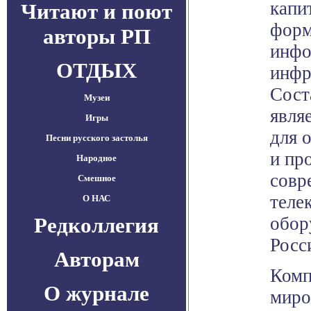
капи
Читают и поют
форм
авторы РП
инфо
ОТДЫХ
инфр
Сост
Музеи
явля
Игры
для 
Песни русского застолья
и пр
Народное
совр
Смешное
теле
О НАС
Редколлегия
обор
Росс
Авторам
Комп
О журнале
миро