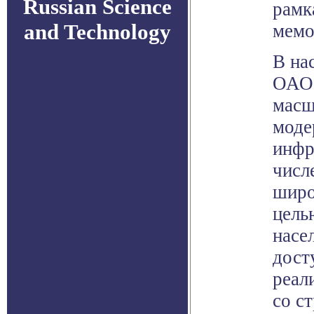
Russian Science
рамк
and Technology
мемо
В на
ОАО 
масш
моде
инфр
числ
широ
цель
насе
дост
реал
со с