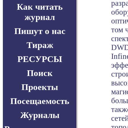
разр
Как читать
обор
журнал
опти
том 
Пишут о нас
спек
Тираж
DWDM
Infin
РЕСУРСЫ
эффе
Поиск
стро
высо
Проекты
маги
Посещаемость
боль
такж
Журналы
сете
топо