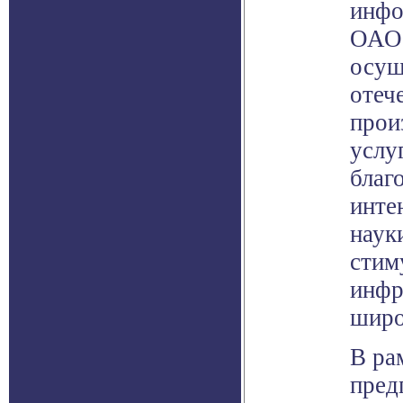
инфо
ОАО 
осущ
отеч
прои
услуг
благ
инте
наук
стим
инфр
широ
В ра
предп