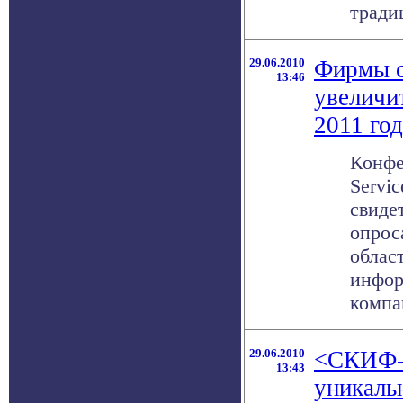
тради
29.06.2010
Фирмы с
13:46
увеличи
2011 го
Конфе
Servic
свиде
опрос
облас
инфор
компан
29.06.2010
<СКИФ-
13:43
уникаль