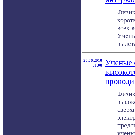
Физик
корот
всех 
Учены
вылета
29.06.2010
Ученые 
01:00
высокот
проводи
Физик
высок
сверх
элект
предс
учены