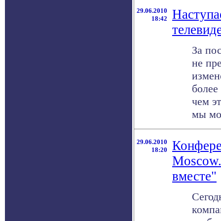
29.06.2010
Наступа
18:42
телевид
За по
не пр
измен
более
чем эт
мы мож
29.06.2010
Конфере
18:20
Moscow.
вместе"
Сегод
компа