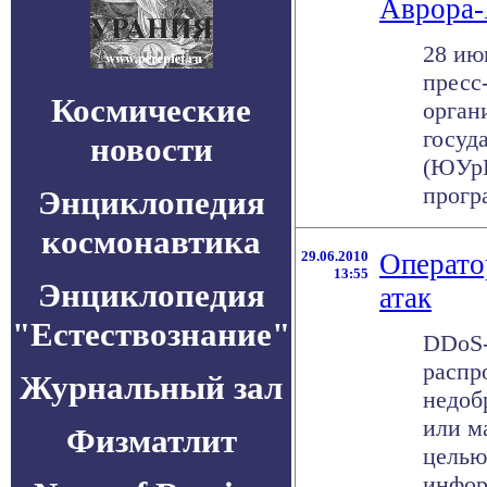
Аврора
28 ию
пресс
Космические
орган
госуд
новости
(ЮУрГ
прогр
Энциклопедия
космонавтика
29.06.2010
Операто
13:55
Энциклопедия
атак
"Естествознание"
DDoS-
распр
Журнальный зал
недоб
или м
Физматлит
целью
инфор