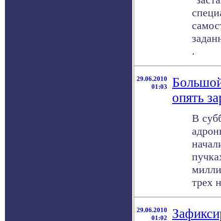
специ
самос
заданн
.
29.06.2010
Большой
01:03
опять за
В суб
адрон
начал
пучка
милли
трех н
29.06.2010
Зафикси
01:02