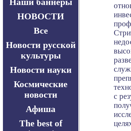
Наши баннеры
отно
инве
НОВОСТИ
проф
Все
Стри
недо
Новости русской
высо
культуры
разв
Новости науки
служ
преп
Космические
техн
новости
с рез
полу
Афиша
иссл
The best of
целя