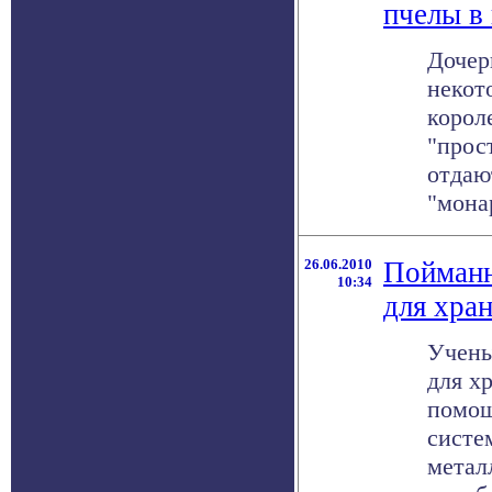
пчелы в
Дочер
некот
корол
"прос
отдаю
"мона
26.06.2010
Пойманн
10:34
для хра
Учены
для х
помощ
систе
метал