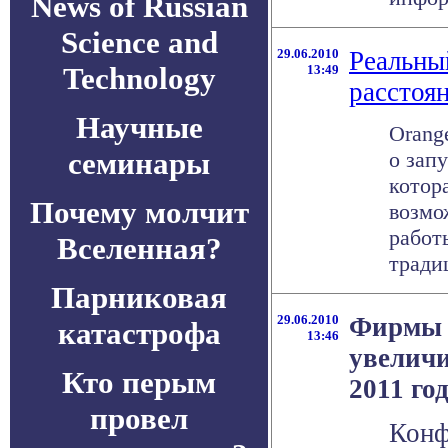
News of Russian
Science and
29.06.2010
Реальны
Technology
13:49
расстоя
Научные
Orange
семинары
о запу
котор
Почему молчит
возмо
работ
Вселенная?
тради
Парниковая
29.06.2010
Фирмы с
катастрофа
13:46
увеличи
Кто перым
2011 го
провел
Конф