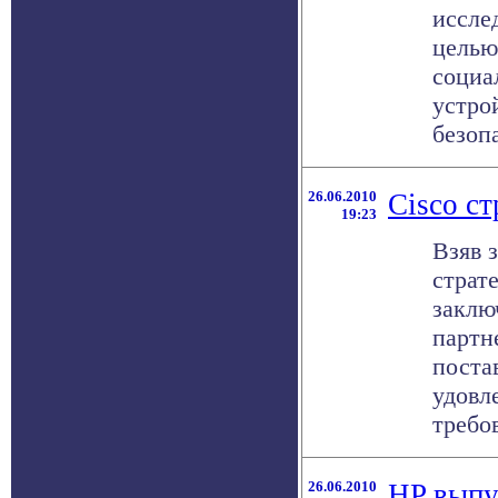
иссле
целью
социа
устро
безопа
26.06.2010
Cisco ст
19:23
Взяв 
страт
заклю
партн
поста
удовл
требов
26.06.2010
HP выпу