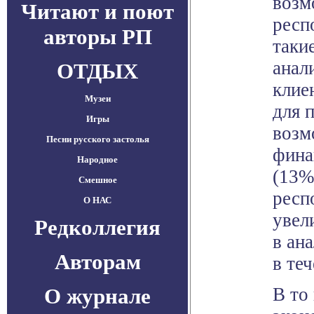
возм
Читают и поют
респ
авторы РП
таки
анал
ОТДЫХ
клие
Музеи
для 
Игры
возм
Песни русского застолья
фина
Народное
(13%
Смешное
респ
О НАС
увел
Редколлегия
в ан
Авторам
в те
О журнале
В то