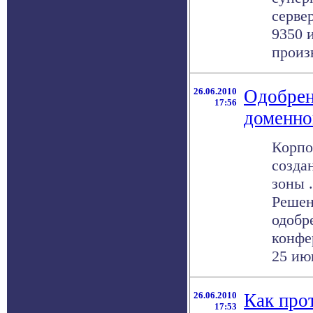
серве
9350 
произв
26.06.2010
Одобрен
17:56
доменно
Корпо
созда
зоны 
Решен
одобр
конфе
25 июн
26.06.2010
Как про
17:53