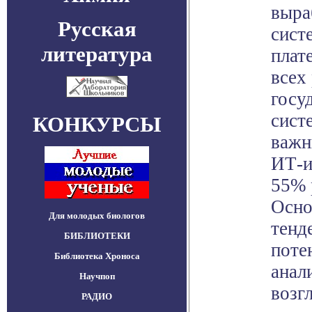
выра
Русская
сист
литература
плат
всех
госу
сист
КОНКУРСЫ
важн
ИТ-и
55% 
Осно
Для молодых биологов
тенд
БИБЛИОТЕКИ
поте
Библиотека Хроноса
анал
Научпоп
возг
РАДИО