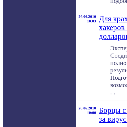
подобн
26.06.2010
Для кра
10:03
хакеров
долларо
Экспе
Соеди
полно
резул
Подго
возмож
. .
26.06.2010
Борцы с
10:00
за виру