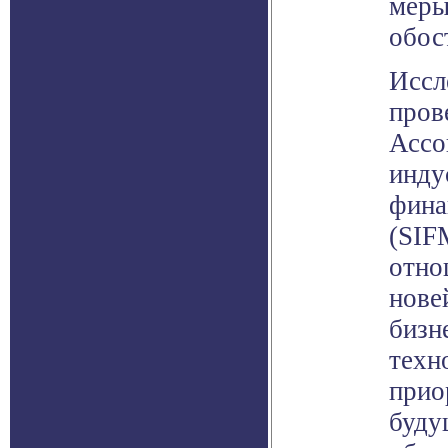
меры
обос
Иссл
пров
Ассо
инду
фина
(SIF
отно
нове
бизн
техн
прио
буду