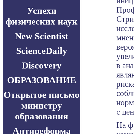
иниц
Успехи
Проф
Стри
физических наук
иссл
New Scientist
мнен
веро
ScienceDaily
увел
Discovery
в ан
явля
ОБРАЗОВАНИЕ
риск
собл
Открытое письмо
норм
министру
с це
образования
На ф
Антиреформа