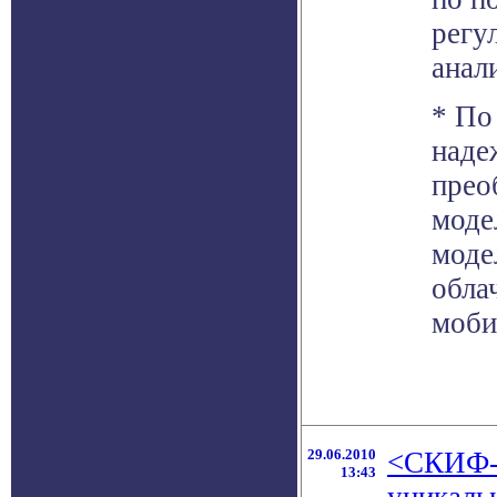
регу
анал
* По
наде
прео
моде
моде
обла
моби
29.06.2010
<СКИФ-
13:43