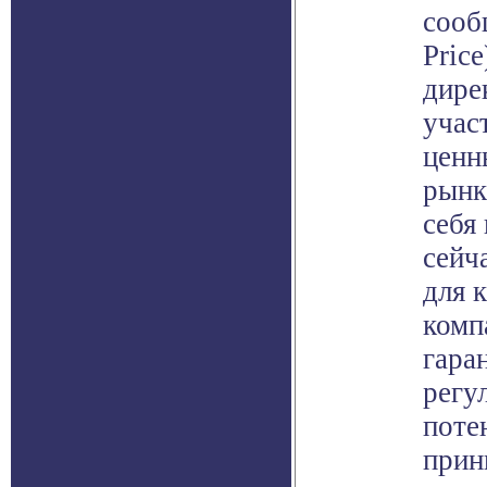
сооб
Pric
дире
учас
ценн
рынк
себя
сейч
для 
комп
гара
регу
поте
прин