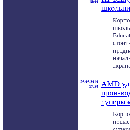
18:00
школьни
Корпо
школь
Educat
стоит
предн
начал
экрана
26.06.2010
AMD уд
17:58
произво
суперко
Корпо
новые
супер