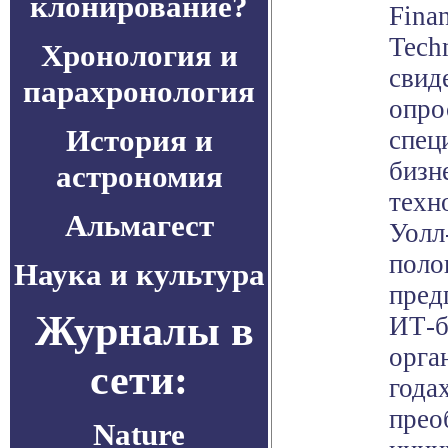
клонирование?
Finan
Tech
Хронология и
свид
парахронология
опро
История и
спец
бизн
астрономия
техн
Альмагест
Уолл
поло
Наука и культура
пред
Журналы в
ИТ-б
орга
сети:
года
прео
Nature