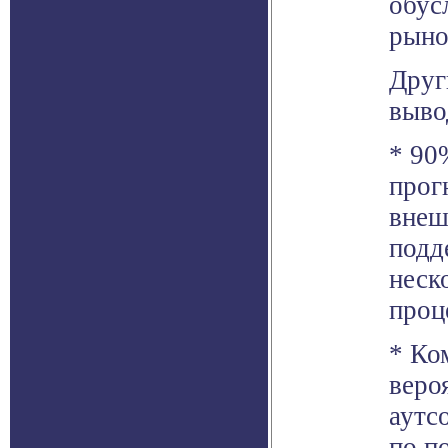
обус
рыно
Друг
выво
* 90
прог
внеш
подд
неск
проц
* Ко
веро
аутс
по п