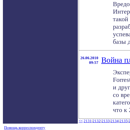
Вредо
Интер
такой
разра
успев
базы д
26.06.2010
Война п
09:57
Экспе
Forres
и дру
со вр
катег
что к 
<<
2131
|
2132
|
2133
|
2134
|
2135
|
Помощь корреспонденту