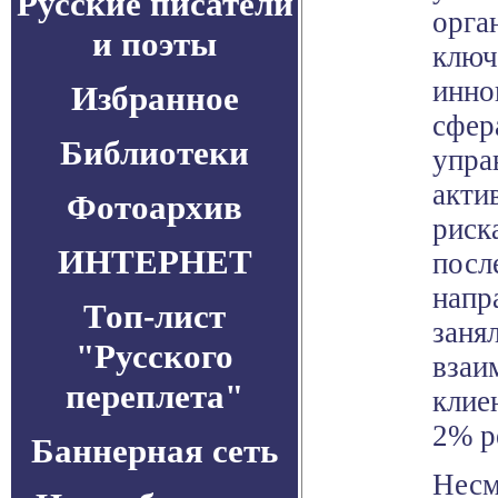
Русские писатели
орга
и поэты
ключ
инно
Избранное
сфер
Библиотеки
упра
акти
Фотоархив
риск
ИНТЕРНЕТ
посл
напр
Топ-лист
заня
"Русского
взаи
переплета"
клие
2% р
Баннерная сеть
Несм