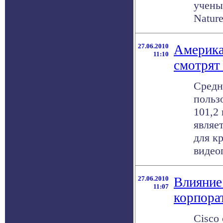
учены
Nature 
27.06.2010
Америка
11:10
смотрят
Средн
польз
101,2
являе
для к
видеоп
27.06.2010
Влияние
11:07
корпора
Cisco