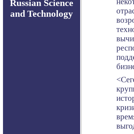
неко
Russian Science
отра
and Technology
возр
техн
вычи
респ
подд
бизн
<Сег
круп
исто
криз
врем
выго