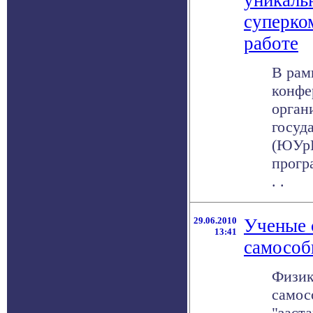
уникаль
суперко
работе
В рам
конфе
орган
госуд
(ЮУрГ
прогр
. .
29.06.2010
Ученые 
13:41
самособ
Физик
самос
"заст