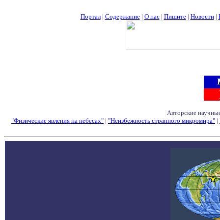
Портал
|
Содержание
|
О нас
|
Пишите
|
Новости
|
Авторские научные
"Физические явления на небесах"
|
"Неизбежность странного микромира"
|
Семинары - Конфе