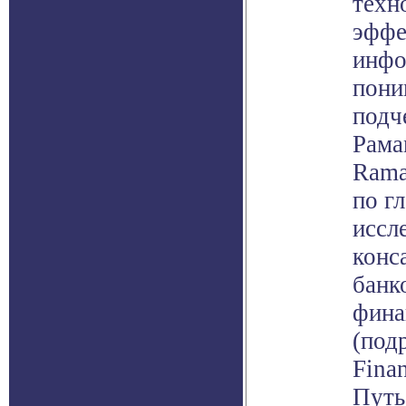
техн
эффе
инфо
пони
подч
Рама
Rama
по г
иссл
конс
банк
фина
(под
Finan
Путь