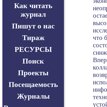
экон
Как читать
неоп
журнал
оста
высо
Пишут о нас
иссл
Тираж
что 
сост
РЕСУРСЫ
сниж
Впер
Поиск
колл
Проекты
возв
испо
Посещаемость
инфо
Журналы
техн
усто