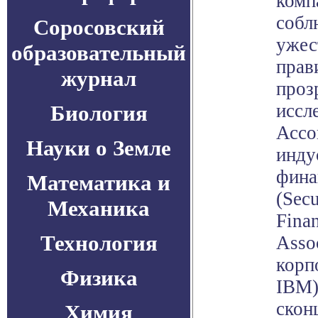
комп
собл
Соросовский
ужес
образовательный
прав
журнал
проз
иссл
Биология
Ассо
Науки о Земле
инду
фина
Математика и
(Secu
Механика
Finan
Технология
Asso
корп
Физика
IBM)
скон
Химия