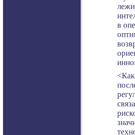
лежи
инте
в оп
опти
возвр
орие
инно
<Как
посл
регу
связ
риск
знач
техн