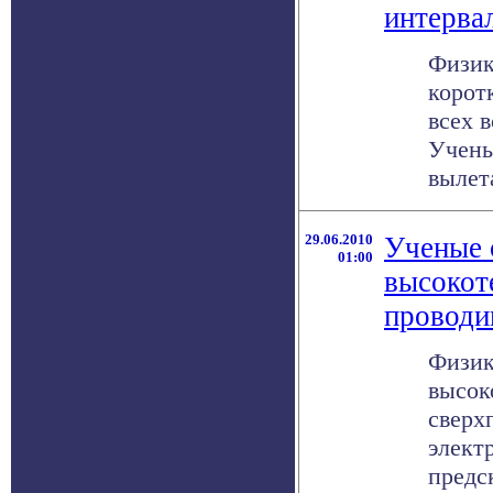
интерва
Физик
корот
всех 
Учены
вылета
29.06.2010
Ученые 
01:00
высокот
проводи
Физик
высок
сверх
элект
предс