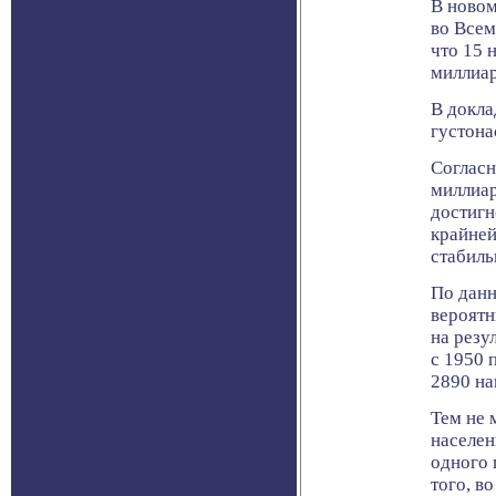
В новом
во Всем
что 15 
миллиар
В докла
густона
Согласн
миллиар
достигн
крайней
стабиль
По данн
вероятн
на резу
с 1950 
2890 на
Тем не 
населен
одного 
того, в