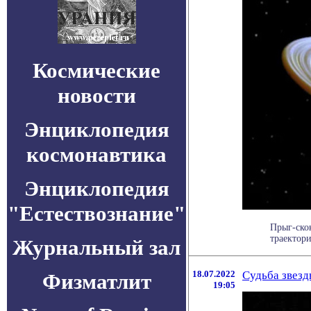
Космические
новости
Энциклопедия
космонавтика
Энциклопедия
"Естествознание"
Прыг-ско
траектори
Журнальный зал
18.07.2022
Судьба звез
Физматлит
19:05