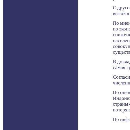
С друго
высоког
По мнен
по экон
снижени
населен
совокуп
существ
В докла
самая г
Согласн
численн
По оцен
Индонез
страны 
потеряю
По инфо