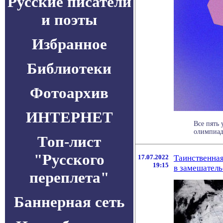
Русские писатели
и поэты
Избранное
Библиотеки
Фотоархив
ИНТЕРНЕТ
Все пять
олимпиаде
Топ-лист
"Русского
17.07.2022
Таинственная
19:15
в замешатель
переплета"
Баннерная сеть