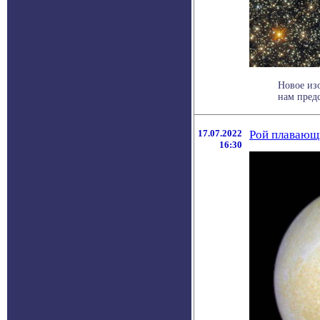
Новое из
нам предс
17.07.2022
Рой плавающи
16:30