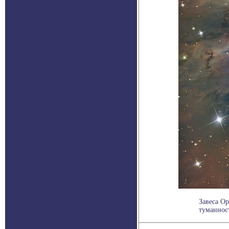
Завеса Ор
туманност