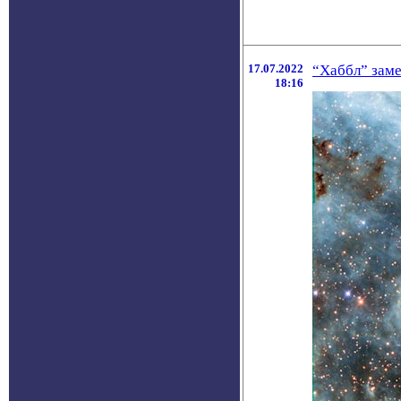
17.07.2022
“Хаббл” заме
18:16