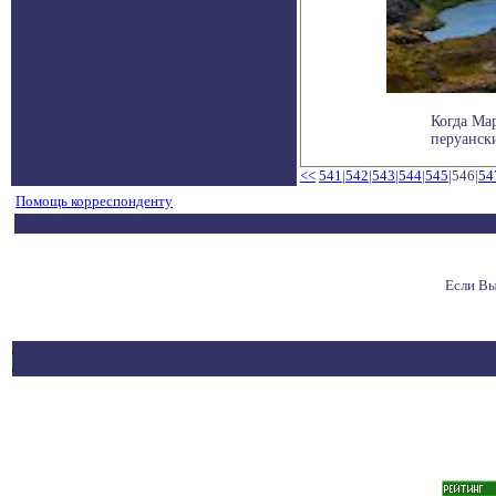
Когда Мар
перуански
<<
541
|
542
|
543
|
544
|
545
|546|
54
Помощь корреспонденту
Если Вы