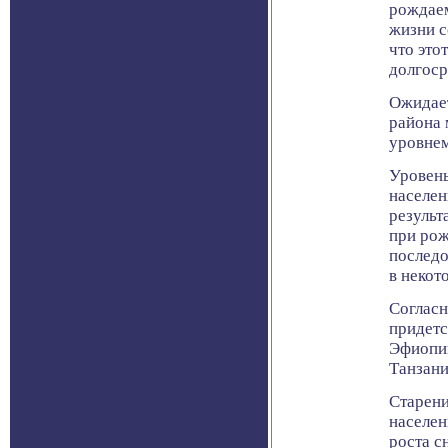
рождаем
жизни с
что это
долгоср
Ожидает
района 
уровнем
Уровень
населен
результ
при рож
последо
в некот
Согласн
придетс
Эфиопи
Танзани
Старени
населен
роста с