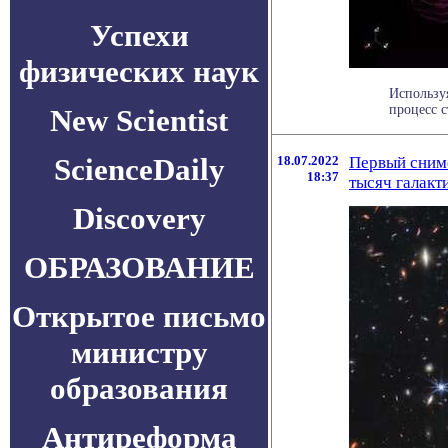
Успехи
физических наук
Использу
процесс 
New Scientist
ScienceDaily
18.07.2022
Первый сним
18:37
тысяч галакт
Discovery
ОБРАЗОВАНИЕ
Открытое письмо
министру
образования
Антиреформа