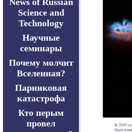
News of Russian
Science and
Technology
Научные
семинары
Почему молчит
Вселенная?
Парниковая
катастрофа
Кто перым
провел
В 2019 г
была изм