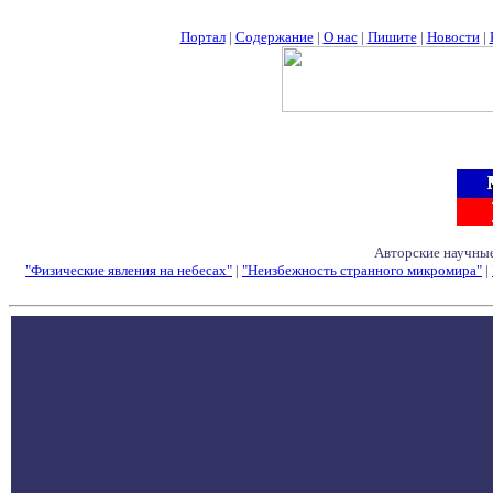
Портал
|
Содержание
|
О нас
|
Пишите
|
Новости
|
Авторские научные
"Физические явления на небесах"
|
"Неизбежность странного микромира"
|
Семинары - Конфе