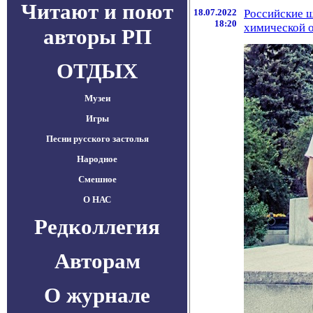
Читают и поют
18.07.2022
Российские 
18:20
химической 
авторы РП
ОТДЫХ
Музеи
Игры
Песни русского застолья
Народное
Смешное
О НАС
Редколлегия
Авторам
О журнале