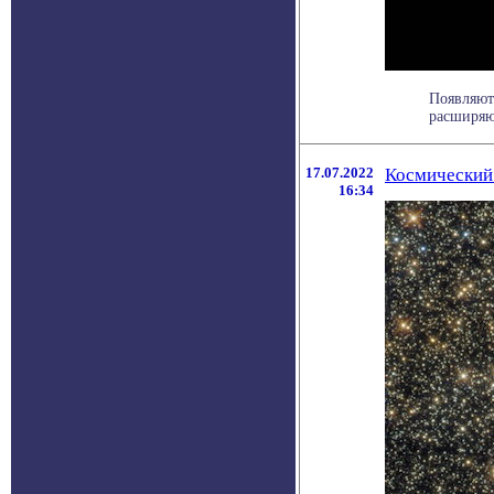
Появляют
расширяю
17.07.2022
Космический 
16:34