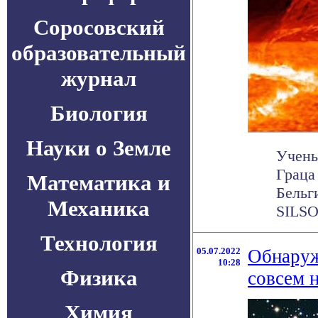
Соросовский
образовательный
журнал
Биология
Науки о Земле
Учены
Граца
Математика и
Бельг
Механика
SILSO,
Технология
05.07.2022
Обнаруж
10:28
Физика
совсем 
Химия