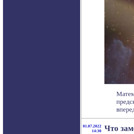
Матем
предс
вперед
01.07.2022
Что зам
14:30