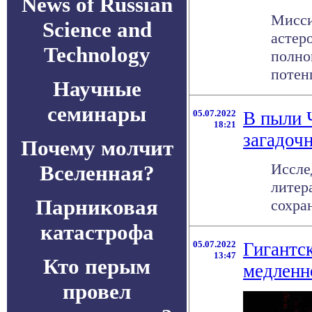
News of Russian
Мисси
Science and
астер
Technology
полно
потенц
Научные
семинары
05.07.2022
В пыли 
18:21
загадоч
Почему молчит
Иссле
Вселенная?
литер
Парниковая
сохра
катастрофа
05.07.2022
Гигантс
13:47
Кто перым
медленн
провел