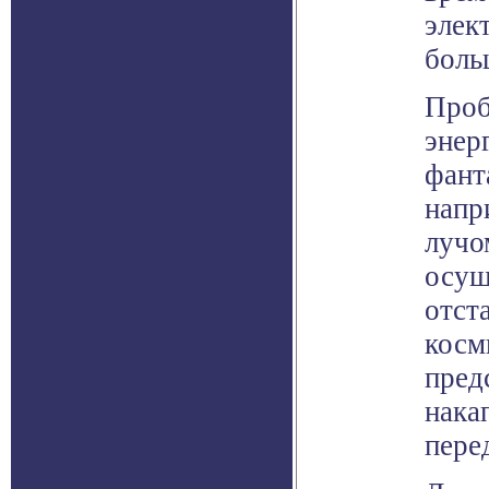
элек
боль
Проб
энер
фант
напр
лучо
осущ
отст
косм
пред
нака
пере