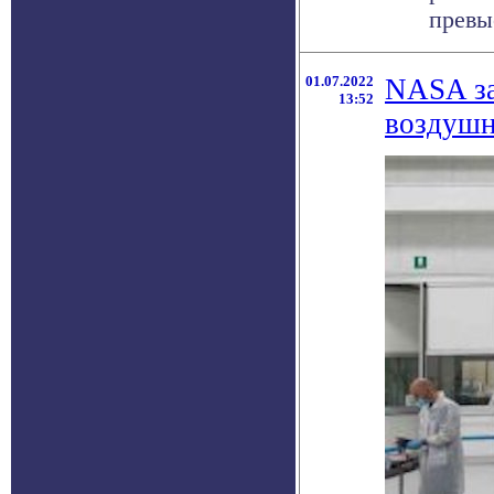
превыс
01.07.2022
NASA за
13:52
воздушн