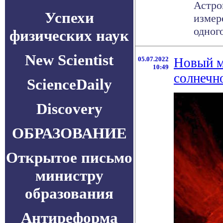
Астро
Успехи
измер
одног
физических наук
New Scientist
05.07.2022
Новый м
10:49
солнечн
ScienceDaily
Discovery
ОБРАЗОВАНИЕ
Открытое письмо
министру
образования
Антиреформа