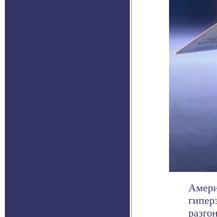
Амери
гипер
разго