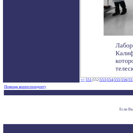
Лабор
Калиф
котор
телеск
<<
551
|552|
553
|
554
|
555
|
556
|
55
Помощь корреспонденту
Если Вы