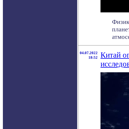
Физик
плане
атмосф
04.07.2022
Китай о
18:52
исследо