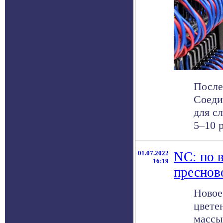
После
Соеди
для с
5–10 ра
01.07.2022
NC: по 
16:19
преснов
Новое
цвете
массы