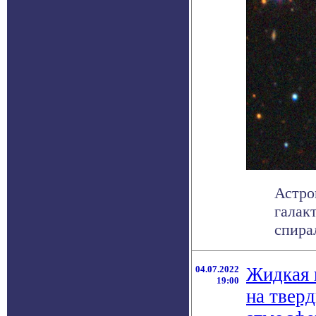
Астро
галак
спира
04.07.2022
Жидкая 
19:00
на твер