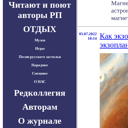
Магне
Читают и поют
астро
авторы РП
магне
ОТДЫХ
05.07.2022
Как экз
10:14
Музеи
экзопла
Игры
Песни русского застолья
Народное
Смешное
О НАС
Редколлегия
Авторам
О журнале