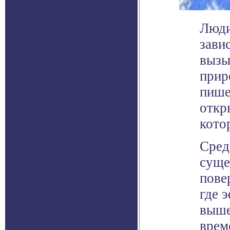
Люди
зави
вызы
прир
пише
откр
кото
Сред
суще
пове
где 
выше
врем