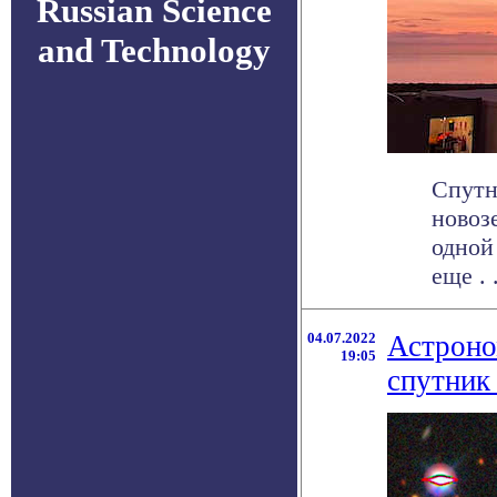
Russian Science
and Technology
Спутн
новоз
одной
еще . .
04.07.2022
Астроно
19:05
спутник