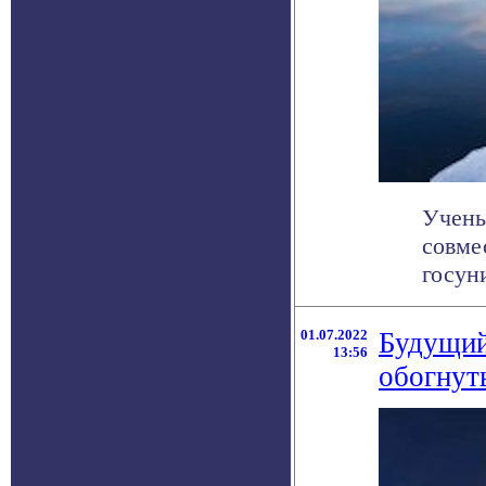
Учены
совме
госун
01.07.2022
Будущий
13:56
обогнут