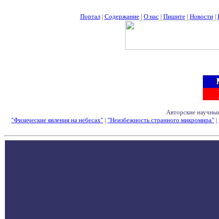
Портал
|
Содержание
|
О нас
|
Пишите
|
Новости
|
Авторские научные
"Физические явления на небесах"
|
"Неизбежность странного микромира"
|
Семинары - Конфе