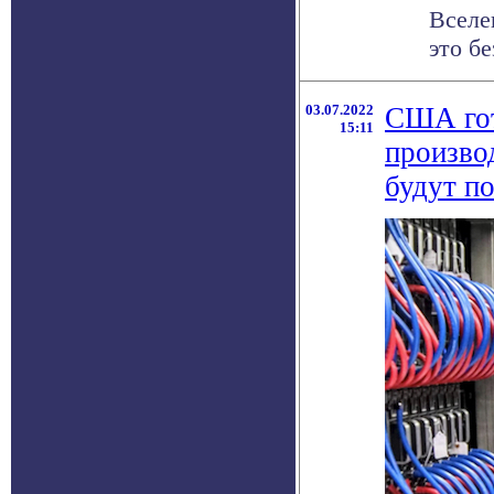
Вселе
это бе
03.07.2022
США гот
15:11
произво
будут п