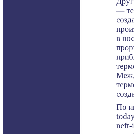
Друг
— те
созд
прои
в по
прор
приб
терм
Межд
терм
созд
По и
today
neft-