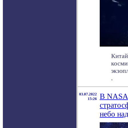
Китай
косми
экзоп
.
03.07.2022
В NASA 
15:26
стратос
небо на