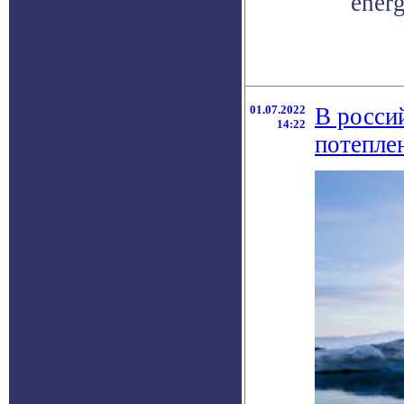
energ
01.07.2022
В росси
14:22
потепле