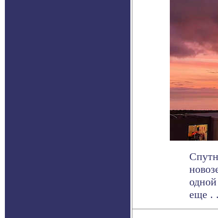
Спутн
новоз
одной
еще . .