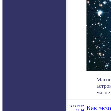
Магне
астро
магне
05.07.2022
Как экз
10:14