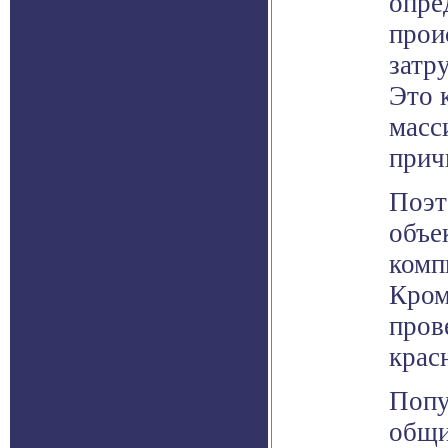
опре
прои
затр
Это 
масс
прич
Поэт
объе
комп
Кром
пров
крас
Попу
общи