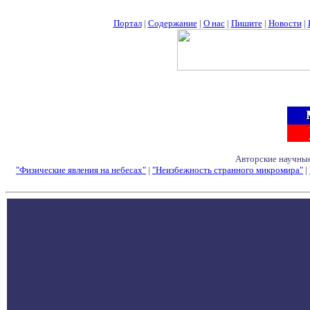
Портал
|
Содержание
|
О нас
|
Пишите
|
Новости
|
Авторские научные
"Физические явления на небесах"
|
"Неизбежность странного микромира"
|
Семинары - Конфе