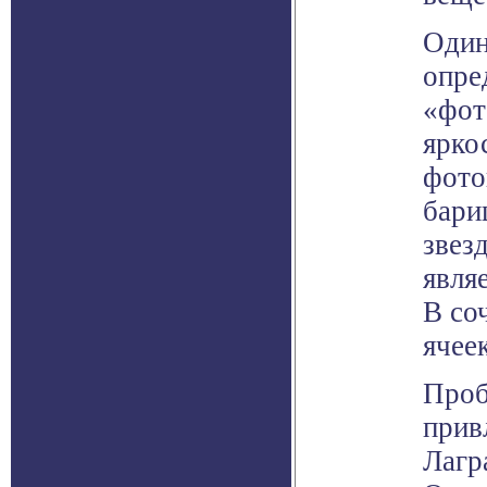
Один
опре
«фот
ярко
фото
бари
звез
явля
В со
ячее
Проб
прив
Лагр