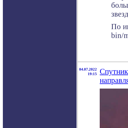
боль
звез
По и
bin/
04.07.2022
Спутник
19:15
направл