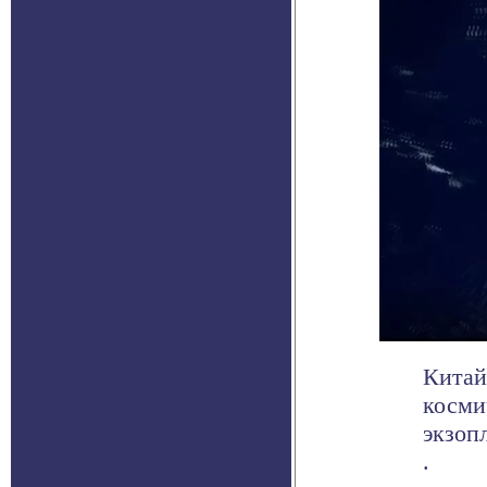
Китай
косми
экзоп
.