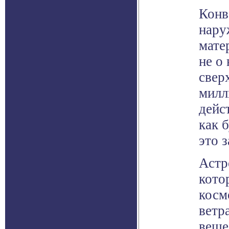
Конв
нару
мате
не о
свер
милл
дейс
как 
это 
Астр
кото
косм
ветр
веще