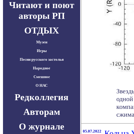
Читают и поют
авторы РП
ОТДЫХ
Музеи
Игры
Песни русского застолья
Народное
Смешное
О НАС
Звезд
Редколлегия
одной
компа
Авторам
сжимае
О журнале
05.07.2022
Кольца 