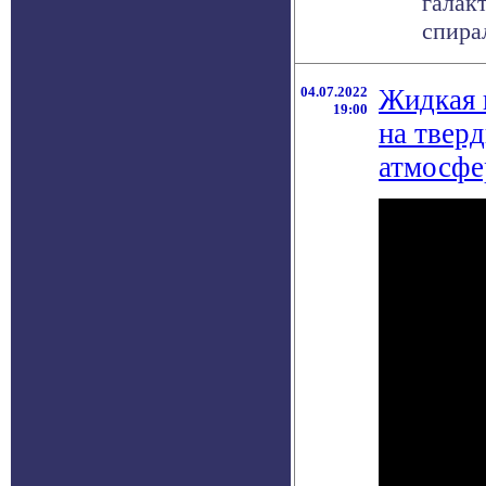
галак
спира
04.07.2022
Жидкая 
19:00
на твер
атмосфе