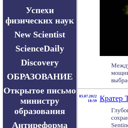
Успехи
физических наук
New Scientist
ScienceDaily
Discovery
Между
мощны
ОБРАЗОВАНИЕ
выбра
Открытое письмо
05.07.2022
Кратер 
министру
18:59
образования
Глубо
сохра
Антиреформа
Senti