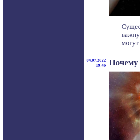
Сущес
важну
могут
04.07.2022
Почему 
19:46