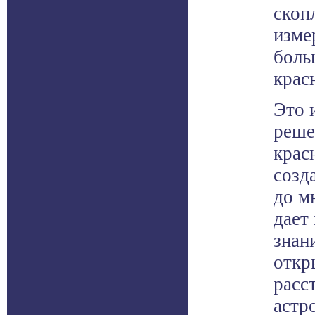
скоп
изме
боль
крас
Это 
реше
крас
созд
до м
дает
знани
откр
расс
астр