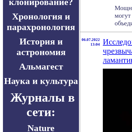
клонирование?
Мощны
Хронология и
могут
объед
парахронология
История и
06.07.2022
Исследо
13:04
чрезвыч
астрономия
ламанти
Альмагест
Наука и культура
Журналы в
сети:
Nature