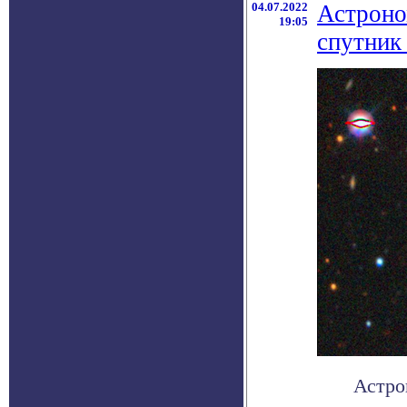
04.07.2022
Астроно
19:05
спутник
Астро