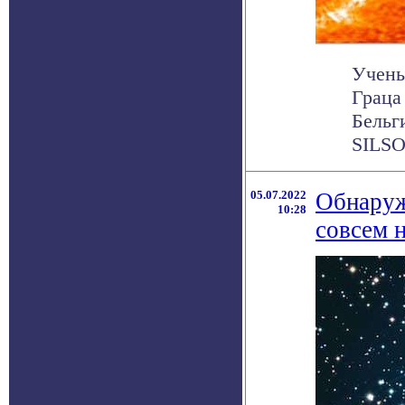
Учены
Граца
Бельг
SILSO,
05.07.2022
Обнаруж
10:28
совсем 