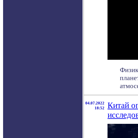
Физик
плане
атмосф
04.07.2022
Китай о
18:52
исследо