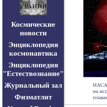
Космические
новости
Энциклопедия
космонавтика
Энциклопедия
"Естествознание"
Журнальный зал
НАСА 
на ис
Физматлит
плава