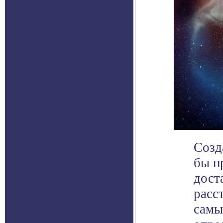
Cозд
бы п
дост
расс
самы