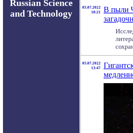
Russian Science
05.07.2022
В пыли 
and Technology
18:21
загадоч
Иссле
литер
сохра
05.07.2022
Гигантс
13:47
медленн