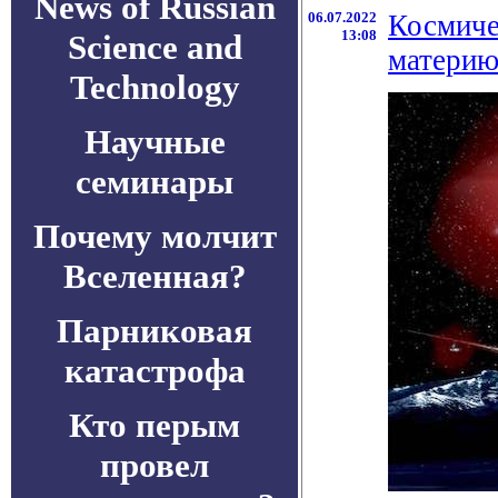
News of Russian
06.07.2022
Космиче
13:08
Science and
материю
Technology
Научные
семинары
Почему молчит
Вселенная?
Парниковая
катастрофа
Кто перым
провел