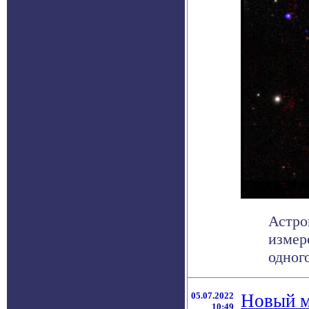
Астро
измер
одног
05.07.2022
Новый м
10:49