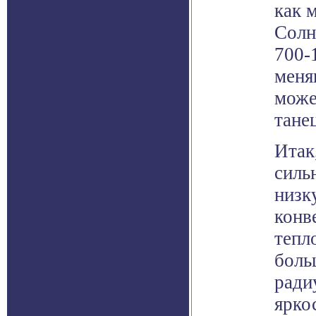
как 
Солн
700-
меня
може
тане
Итак
силь
низк
конв
тепл
боль
ради
ярко