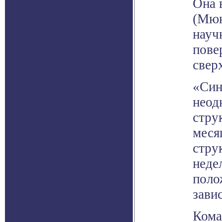
Она 
(Мюн
науч
пове
свер
«Син
неод
стру
меся
стру
недел
поло
зави
Кома