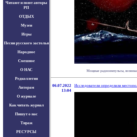
Читают и поют авторы
РП
ОТДЫХ
Музеи
Игры
Песни русского застолья
Народное
Смешное
О НАС
Мощные радиоимпульсы, возникающ
Редколлегия
06.07.2022
Исследователи определили местопо
Авторам
13:04
О журнале
Как читать журнал
Пишут о нас
Тираж
РЕСУРСЫ