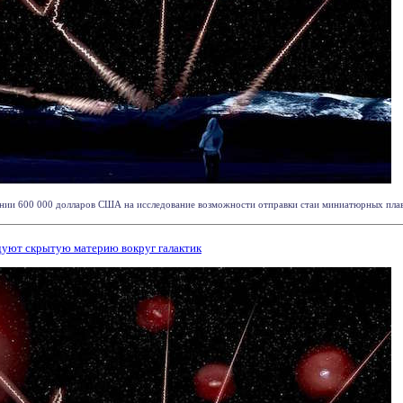
нии 600 000 долларов США на исследование возможности отправки стаи миниатюрных плаваю
уют скрытую материю вокруг галактик