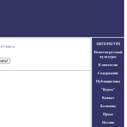
ЛИТЕРАТУРА
 #77-4362 от
Новости русской
культуры
К читателю
Содержание
Публицистика
"Курск"
Кавказ
Балканы
Проза
Поэзия