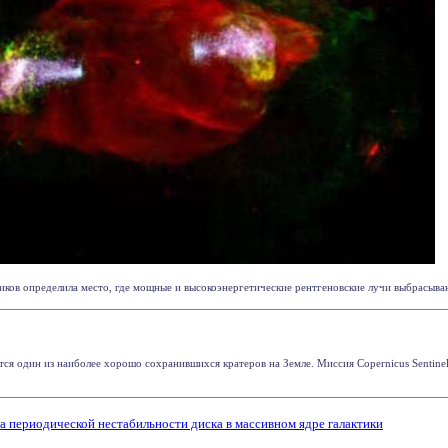
ов определила место, где мощные и высокоэнергетические рентгеновские лучи выбрасываютс
тся один из наиболее хорошо сохранившихся кратеров на Земле. Миссия Copernicus Sentinel
а периодической нестабильности диска в массивном ядре галактики