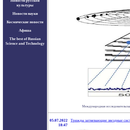
Новости русской
культуры
Новости науки
Космические новости
Афиша
The best of Russian
Science and Technology
Международная исследовательская
05.07.2022
Трижды затмевающие звездные сис
18:47