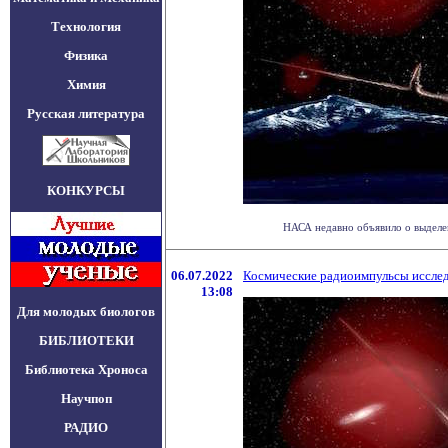
Технология
Физика
Химия
Русская литература
КОНКУРСЫ
НАСА недавно объявило о выделе
06.07.2022
Космические радиоимпульсы исслед
13:08
Для молодых биологов
БИБЛИОТЕКИ
Библиотека Хроноса
Научпоп
РАДИО