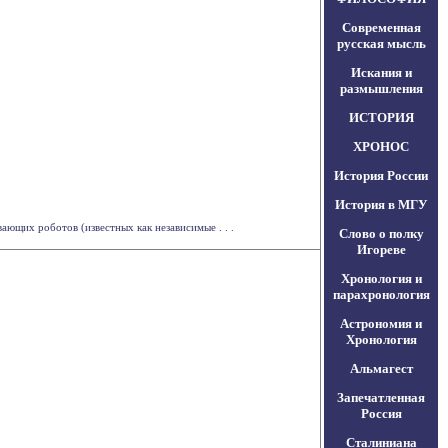
Современная
русская мысль
Искания и
размышления
ИСТОРИЯ
ХРОНОС
История России
История в МГУ
щих роботов (известных как независимые . . .
Слово о полку
Игореве
Хронология и
парахронология
Астрономия и
Хронология
Альмагест
Запечатленная
Россия
Сталиниана