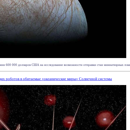
нии 600 000 долларов США на исследование возможности отправки стаи миниатюрных плаваю
щих роботов в обитаемые «океанические миры» Солнечной системы