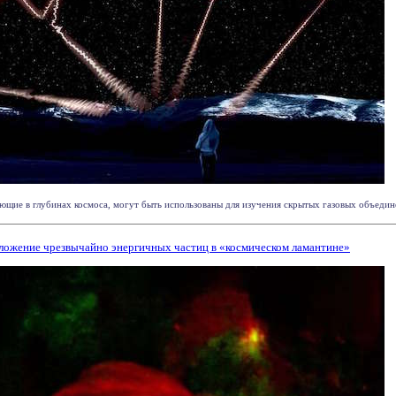
ие в глубинах космоса, могут быть использованы для изучения скрытых газовых объединен
ложение чрезвычайно энергичных частиц в «космическом ламантине»