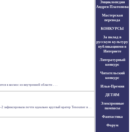
Энциклопедия
Андрея Платонова
Мастерская
перевода
КОНКУРСЫ
За вклад в
русскую культуру
публикациями в
Интернете
Литературный
конкурс
Читательский
конкурс
я в космос из внутренней области . . .
Илья-Премия
ДЕТЯМ
Электронные
-2 зафиксировала почти идеально круглый кратер Tenoumer в . .
пампасы
Фантастика
Форум