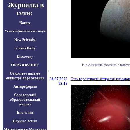
Журналы в
сети:
Nature
Успехи физических наук
New Scientist
ScienceDaily
Discovery
ОБРАЗОВАНИЕ
НАСА недавно объявило о выделе
Открытое письмо
министру образования
06.07.2022
Есть вероятность отправки плаваю
13:18
Антиреформа
Соросовский
образовательный
журнал
Биология
Науки о Земле
Математика и Механика