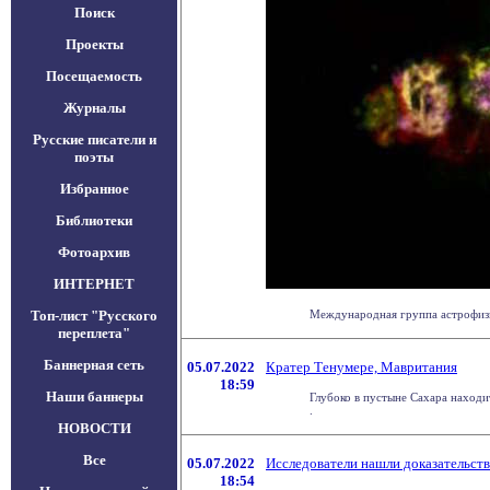
Поиск
Проекты
Посещаемость
Журналы
Русские писатели и
поэты
Избранное
Библиотеки
Фотоархив
ИНТЕРНЕТ
Топ-лист "Русского
Международная группа астрофизик
переплета"
Баннерная сеть
05.07.2022
Кратер Тенумере, Мавритания
18:59
Наши баннеры
Глубоко в пустыне Сахара находи
.
НОВОСТИ
Все
05.07.2022
Исследователи нашли доказательств
18:54