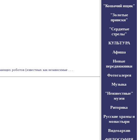
"Кошачий ящик"
"Золотые
прииски"
"Сердитые
стрелы"
КУЛЬТУРА
Афиша
Новые
передвижники
щих роботов (известных как независимые . . .
Фотогалерея
Музыка
"Неизвестные"
музеи
Риторика
Русские храмы и
монастыри
Видеоархив
ФИЛОСОФИЯ