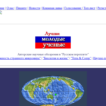
ние
|
О нас
|
Пишите
|
Новости
|
Книжная лавка
|
Голосование
|
Топ-лист
|
Регис
Авторские научные обозрения в "Русском переплете"
жность странного микромира"
|
"Биология и жизнь"
|
"Terra & Comp"
|
Научно-п
Семинары - Конференции - Симпозиумы - Конкурсы