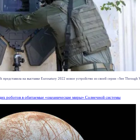
 представила на выставке Eurosatury 2022 новое устройство из своей серии «See Through W
щих роботов в обитаемые «океанические миры» Солнечной системы