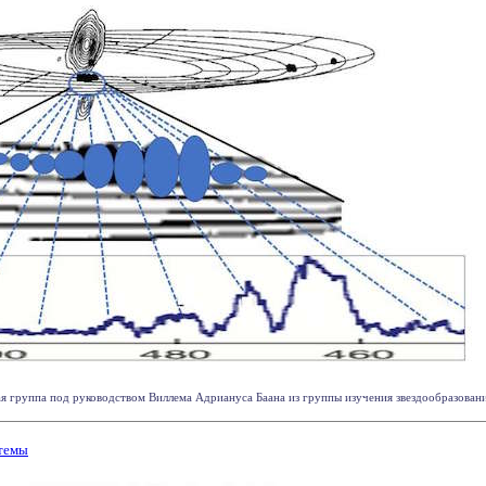
 группа под руководством Виллема Адриануса Баана из группы изучения звездообразования 
темы