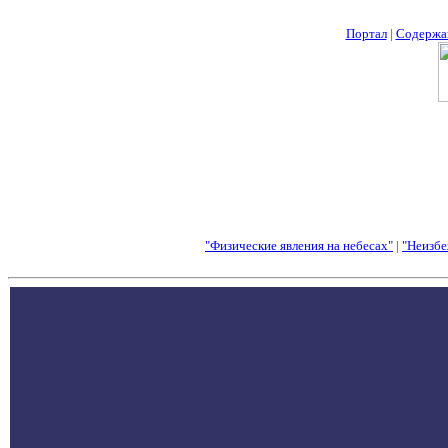
Портал
|
Содержа
"Физические явления на небесах"
|
"Неизбе