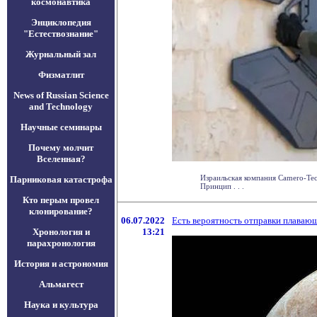
космонавтика
Энциклопедия
"Естествознание"
Журнальный зал
Физматлит
News of Russian Science
and Technology
Научные семинары
Почему молчит
Вселенная?
Израильская компания Camero-Tech
Парниковая катастрофа
Принцип . . .
Кто перым провел
клонирование?
06.07.2022
Есть вероятность отправки плаваю
Хронология и
13:21
парахронология
История и астрономия
Альмагест
Наука и культура