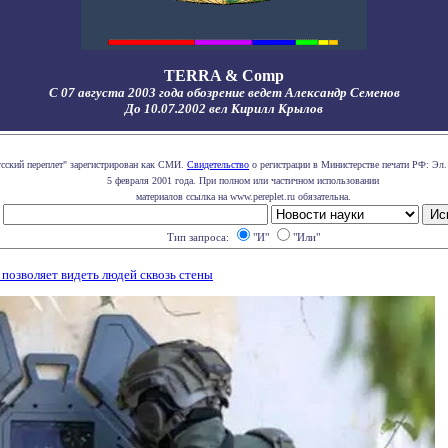
TERRA & Comp
С 07 августа 2003 года обозрение ведет Александр Семенов
До 10.07.2002 вел Кирилл Крылов
усский переплет" зарегистрирован как СМИ.
Свидетельство
о регистрации в Министерстве печати РФ: Эл.
5 февраля 2001 года. При полном или частичном использовании
материалов ссылка на www.pereplet.ru обязательна.
Тип запроса:
"И"
"Или"
 позволяет видеть людей сквозь стены