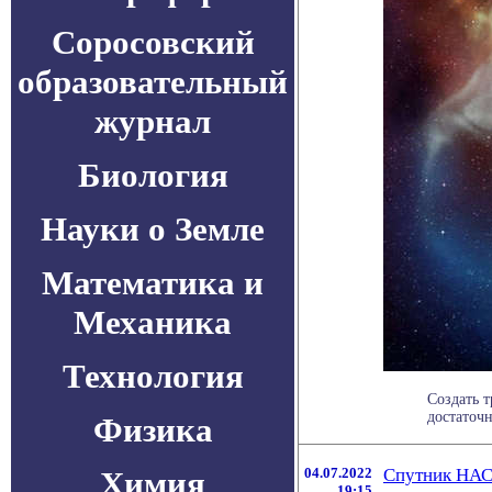
Соросовский
образовательный
журнал
Биология
Науки о Земле
Математика и
Механика
Технология
Cоздать 
достаточн
Физика
Химия
04.07.2022
Спутник НАСА
19:15