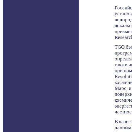
Российс
установ
водород
локальн
превыша
Researc
TGO был
програм
определ
также и
при пом
Resolut
космич
Марс, и
поверхн
космиче
энергет
частнос
В качес
данным 