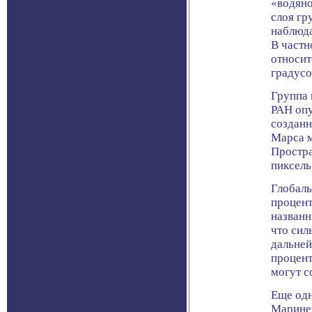
«водяно
слоя гр
наблюда
В частн
относит
градусо
Группа 
РАН опу
созданн
Марса м
Простра
пиксель
Глобаль
процент
назван
что сил
дальней
процент
могут с
Еще одн
Маринер