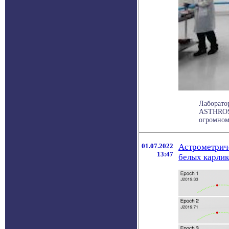
Лаборато
ASTHROS,
огромном 
01.07.2022
Астрометрич
13:47
белых карлик