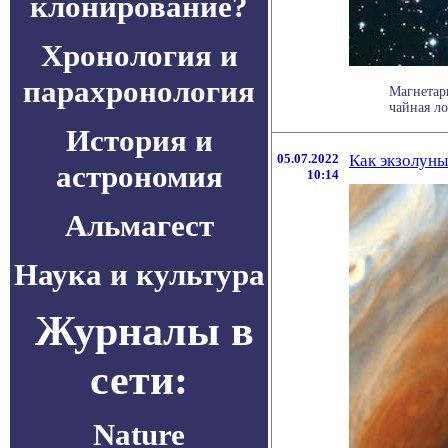
клонирование?
Хронология и
парахронология
Магнетар
чайная ло
История и
05.07.2022
Как экзолуны
астрономия
10:14
Альмагест
Наука и культура
Журналы в
сети:
Nature