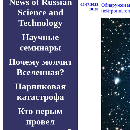
News of Russian
05.07.2022
Обнаружен ма
10:28
Science and
нейтронных з
Technology
Научные
семинары
Почему молчит
Вселенная?
Парниковая
катастрофа
Кто перым
провел