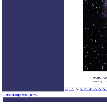
Астроном
молодом о
<<
551
|552|
553
|
554
|
555
|
556
|
55
Помощь корреспонденту