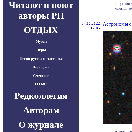
Читают и поют
Спутник 
компанией
авторы РП
04.07.2022
Астрономы о
ОТДЫХ
19:05
Музеи
Игры
Песни русского застолья
Народное
Смешное
О НАС
Редколлегия
Авторам
О журнале
Астроном