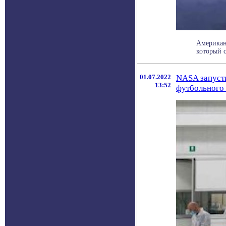
Американс
который с
01.07.2022
NASA запуст
13:52
футбольного