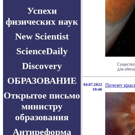
Успехи
физических наук
New Scientist
ScienceDaily
Discovery
Существу
для обита
ОБРАЗОВАНИЕ
04.07.2022
Почему красн
19:46
Открытое письмо
министру
образования
Антиреформа