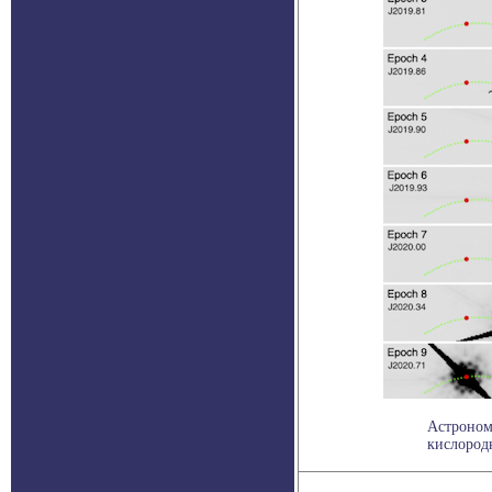
Астроном
кислород