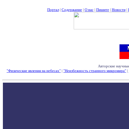
Портал
|
Содержание
|
О нас
|
Пишите
|
Новости
|
Авторские научные
"Физические явления на небесах"
|
"Неизбежность странного микромира"
|
Семинары - Конфе