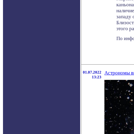
каньона
наличие
западу 
Близост
этого р
По инфо
01.07.2022
Астрономы в
13:23