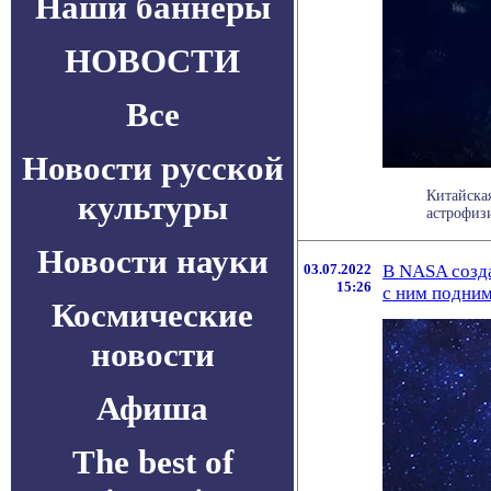
Наши баннеры
НОВОСТИ
Все
Новости русской
Китайска
культуры
астрофиз
Новости науки
03.07.2022
В NASA созда
15:26
с ним подним
Космические
новости
Афиша
The best of