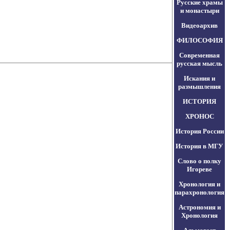
Русские храмы
и монастыри
Видеоархив
ФИЛОСОФИЯ
Современная
русская мысль
Искания и
размышления
ИСТОРИЯ
ХРОНОС
История России
История в МГУ
Слово о полку
Игореве
Хронология и
парахронология
Астрономия и
Хронология