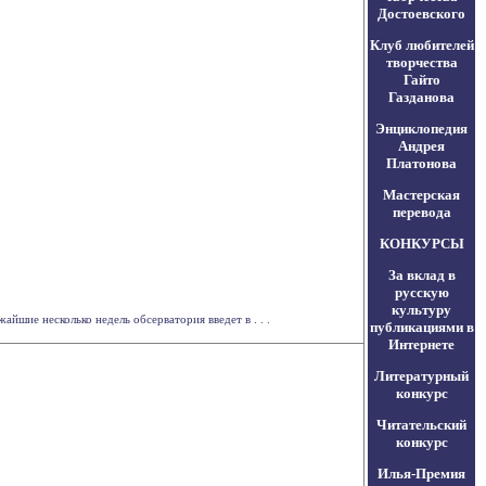
Достоевского
Клуб любителей
творчества
Гайто
Газданова
Энциклопедия
Андрея
Платонова
Мастерская
перевода
КОНКУРСЫ
За вклад в
русскую
культуру
йшие несколько недель обсерватория введет в . . .
публикациями в
Интернете
Литературный
конкурс
Читательский
конкурс
Илья-Премия