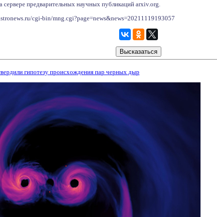
а сервере предварительных научных публикаций arxiv.org.
astronews.ru/cgi-bin/mng.cgi?page=news&news=20211119193057
вердили гипотезу происхождения пар черных дыр