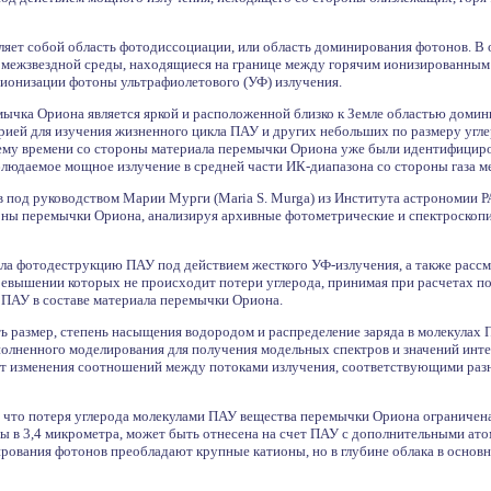
яет собой область фотодиссоциации, или область доминирования фотонов. В
 межзвездной среды, находящиеся на границе между горячим ионизированным 
ионизации фотоны ультрафиолетового (УФ) излучения.
мычка Ориона является яркой и расположенной близко к Земле областью домин
рией для изучения жизненного цикла ПАУ и других небольших по размеру угле
ему времени со стороны материала перемычки Ориона уже были идентифицир
людаемое мощное излучение в средней части ИК-диапазона со стороны газа м
 под руководством Марии Мурги (Maria S. Murga) из Института астрономии Р
оны перемычки Ориона, анализируя архивные фотометрические и спектроскопи
а фотодеструкцию ПАУ под действием жесткого УФ-излучения, а также рассм
ревышении которых не происходит потери углерода, принимая при расчетах п
 ПАУ в составе материала перемычки Ориона.
ь размер, степень насыщения водородом и распределение заряда в молекулах
полненного моделирования для получения модельных спектров и значений инт
т изменения соотношений между потоками излучения, соответствующими разны
 что потеря углерода молекулами ПАУ вещества перемычки Ориона ограничена 
ы в 3,4 микрометра, может быть отнесена на счет ПАУ с дополнительными ато
рования фотонов преобладают крупные катионы, но в глубине облака в осно