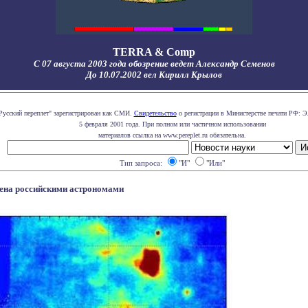
TERRA & Comp
С 07 августа 2003 года обозрение ведет Александр Семенов
До 10.07.2002 вел Кирилл Крылов
Русский переплет" зарегистрирован как СМИ.
Свидетельство
о регистрации в Министерстве печати РФ: Э
5 февраля 2001 года. При полном или частичном использовании
материалов ссылка на www.pereplet.ru обязательна.
Тип запроса:
"И"
"Или"
ена российскими астрономами