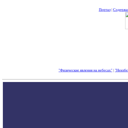
Портал
|
Содержа
"Физические явления на небесах"
|
"Неизбе