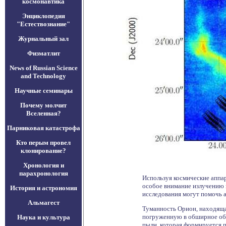
космонавтика
Энциклопедия
"Естествознание"
Журнальный зал
Физматлит
News of Russian Science
and Technology
Научные семинары
Почему молчит
Вселенная?
Парниковая катастрофа
Кто перым провел
клонирование?
Хронология и
парахронология
Используя космические аппа
особое внимание излучению в
История и астрономия
исследования могут помочь 
Альмагест
Туманность Орион, находящая
погруженную в обширное обл
Наука и культура
пыли, которая формируется 