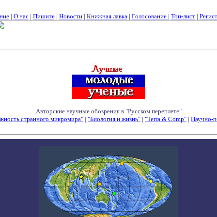
ние
|
О нас
|
Пишите
|
Новости
|
Книжная лавка
|
Голосование
|
Топ-лист
|
Регис
Авторские научные обозрения в "Русском переплете"
жность странного микромира"
|
"Биология и жизнь"
|
"Terra & Comp"
|
Научно-п
Семинары - Конференции - Симпозиумы - Конкурсы