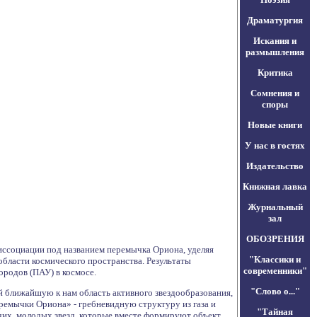
Драматургия
Искания и
размышления
Критика
Сомнения и
споры
Новые книги
У нас в гостях
Издательство
Книжная лавка
Журнальный
зал
ОБОЗРЕНИЯ
иссоциации под названием перемычка Ориона, уделяя
"Классики и
бласти космического пространства. Результаты
современники"
родов (ПАУ) в космосе.
"Слово о..."
й ближайшую к нам область активного звездообразования,
емычки Ориона» - гребневидную структуру из газа и
"Тайная
их, молодых звезд, которые вместе формируют объект,