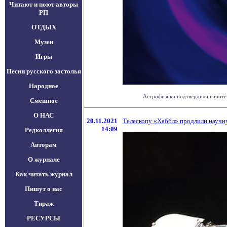
Читают и поют авторы
РП
ОТДЫХ
Музеи
Игры
Песни русского застолья
Народное
Астрофизики подтвердили гипотез
Смешное
О НАС
20.11.2021
Телескопу «Хаббл» продлили научн
14:09
Редколлегия
Авторам
О журнале
Как читать журнал
Пишут о нас
Тираж
РЕСУРСЫ