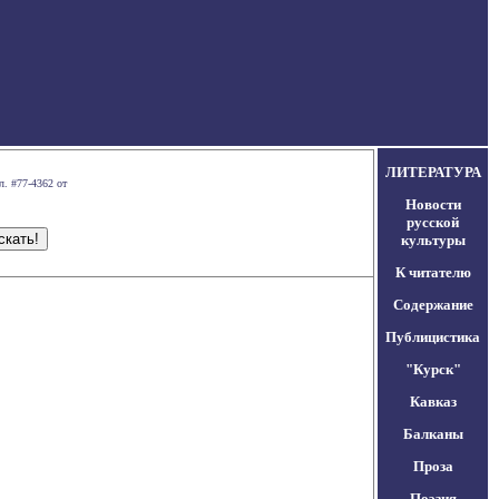
ЛИТЕРАТУРА
л. #77-4362 от
Новости
русской
культуры
К читателю
Содержание
Публицистика
"Курск"
Кавказ
Балканы
Проза
Поэзия