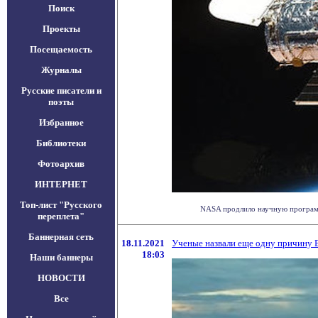
Поиск
Проекты
Посещаемость
Журналы
Русские писатели и
поэты
Избранное
Библиотеки
Фотоархив
ИНТЕРНЕТ
Топ-лист "Русского
NASA продлило научную программу 
переплета"
Баннерная сеть
18.11.2021
Ученые назвали еще одну причину 
18:03
Наши баннеры
НОВОСТИ
Все