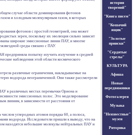
история
творений"
 общем случае области доминирования фотонов
"Книга писем"
газом и холодным молекулярным газом, в которых
"Кошачий
ящик"
ирования фотонов с простой геометрией, она может
родистых зерен, поскольку их эволюция сильно зависит
"Золотые
ованы широкие эмиссионные линии ПАУ, и многие
прииски"
ежзвездной среды связано с ПАУ.
"Сердитые
АН предприняла попытку изучить излучение в средней
стрелы"
ческие наблюдения этой области космического
КУЛЬТУРА
отрела различные ограничения, накладываемые на
Афиша
отерю водорода неограниченной. Они также рассмотрели
Новые
передвижники
 ПАУ в различных местах перемычки Ориона и
енсивности эмиссионных полос. Это моделирование
Фотогалерея
м линиям, в зависимости от расстояния от
Музыка
"Неизвестные"
числом углеродных атомов порядка 60, а полоса,
музеи
мами водорода. Исследователи пришли к выводу, что на
вном находятся небольшие молекулы нейтральных ПАУ и
Риторика