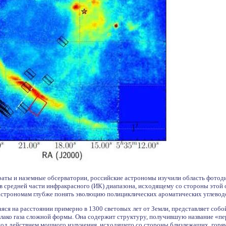
раты и наземные обсерватории, российские астрономы изучили область фотод
 средней части инфракрасного (ИК) диапазона, исходящему со стороны этой о
астрономам глубже понять эволюцию полициклических ароматических углеводо
ся на расстоянии примерно в 1300 световых лет от Земли, представляет собо
ако газа сложной формы. Она содержит структуру, получившую название «пер
под действием мощного излучения, исходящего со стороны близлежащих, горяч