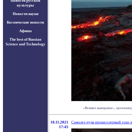
Новости русской
культуры
Новости науки
Космические новости
Афиша
The best of Russian
Science and Technology
«Великое вымирание», произошедш
18.11.2021
Самолет-пуля прошел первый этап 
17:45