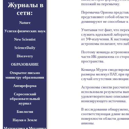
Журналы в
похожий на перемычку.
сети:
Перемычка Ориона представл
представляют собой области
доминируют не способные к 
Nature
Учитывая тот факт, что пере
Успехи физических наук
служить идеальной лаборато
от УФ-излучения. К настоящ
New Scientist
астрономы полагают, что наб
ScienceDaily
Поэтому команда астрономов
Discovery
части ИК-диапазона со стор
пространства.
ОБРАЗОВАНИЕ
Команда Мурги смоделировал
Открытое письмо
размеры молекул ПАУ, при п
министру образования
случай отсутствия эволюции
Антиреформа
Астрономы смогли рассчитат
использовали результаты вы
Соросовский
удовлетворительно описывае
образовательный
ионизирующего источника.
журнал
В исследовании обнаружено,
Биология
соответствующая длине волн
поверхности области домини
Науки о Земле
анионы.
Математика и Механика