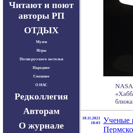
Читают и поют
авторы РП
ОТДЫХ
Музеи
Игры
Песни русского застолья
Народное
Смешное
NASA 
О НАС
«Хаббл
Редколлегия
ближай
Авторам
18.11.2021
Ученые 
О журнале
18:03
Пермско