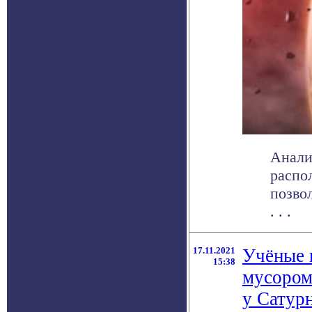
Анали
распо
позво
. . .
17.11.2021
Учёные 
15:38
мусором 
у Сатур