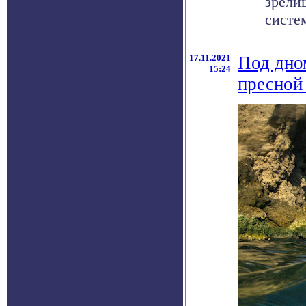
зрели
систе
17.11.2021
Под дно
15:24
пресной