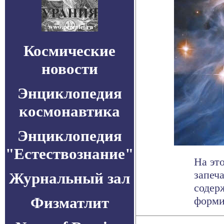
Космические
новости
Энциклопедия
космонавтика
Энциклопедия
"Естествознание"
На эт
запеч
Журнальный зал
содер
Физматлит
форми