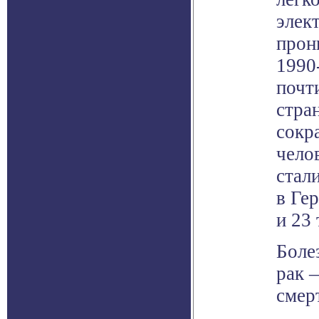
элек
прон
1990
почт
стра
сокр
чело
стал
в Ге
и 23 
Боле
рак 
смер