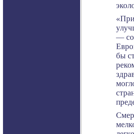
эколо
«При
улуч
— со
Евро
бы с
реко
здра
могл
стра
пред
Смер
мелк
легк