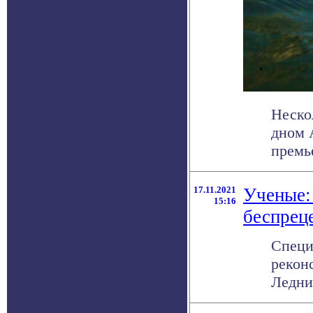
Неско
дном 
премь
17.11.2021
Ученые: 
15:16
беспреце
Специ
рекон
Ледни