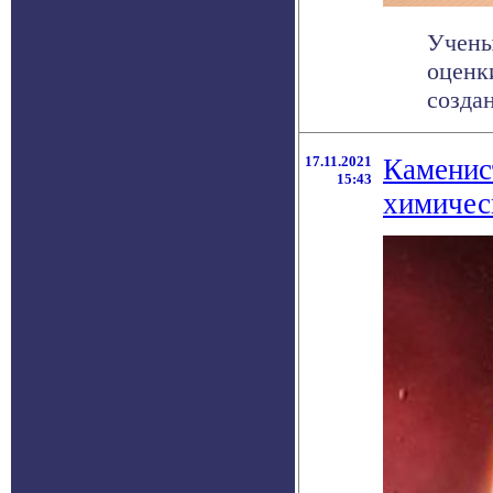
Учены
оценк
созда
17.11.2021
Каменис
15:43
химичес