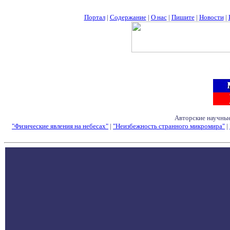
Портал
|
Содержание
|
О нас
|
Пишите
|
Новости
|
Авторские научные
"Физические явления на небесах"
|
"Неизбежность странного микромира"
|
Семинары - Конфе