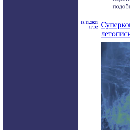
подобн
18.11.2021
Суперко
17:32
летопис