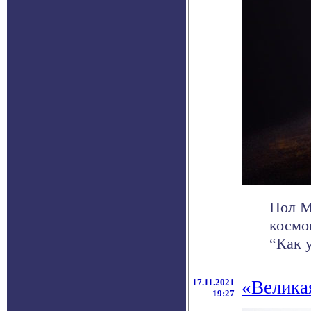
Пол М
космо
“Как у
17.11.2021
«Великая
19:27