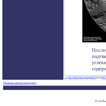
После
подтв
углек
содерж
<<
621
|
622
|
623
|
624
|
625
|626|
62
Помощь корреспонденту
Если Вы