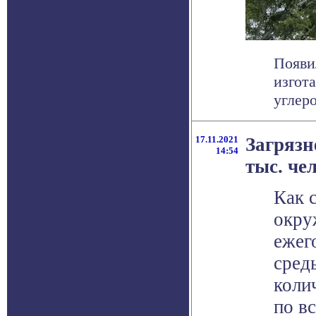
Появи
изгот
углеро
17.11.2021
Загрязн
14:54
тыс. чел
Как 
окру
ежег
сред
коли
по в