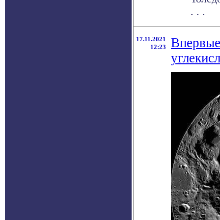
. . .
17.11.2021
Впервые
12:23
углекисл