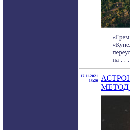
«Грем
«Купе
переу
на . . .
17.11.2021
АСТРО
13:26
МЕТОД