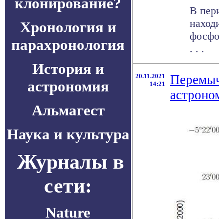
клонирование?
В пер
наход
Хронология и
фосфо
парахронология
. . .
История и
20.11.2021
Перемыч
астрономия
14:21
астроно
Альмагест
Наука и культура
Журналы в
сети:
Nature