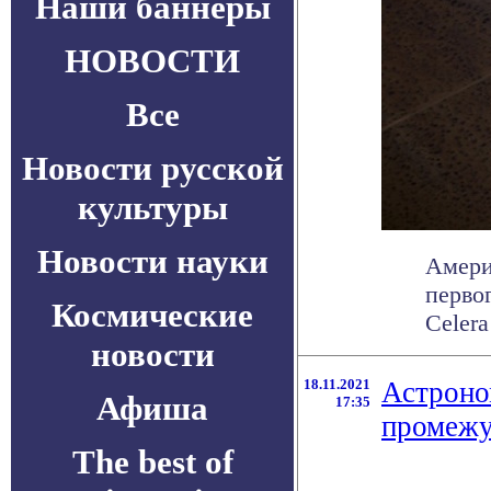
Наши баннеры
НОВОСТИ
Все
Новости русской
культуры
Новости науки
Амери
перво
Космические
Celera
новости
18.11.2021
Астроно
Афиша
17:35
промежу
The best of