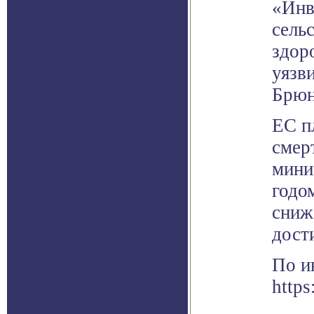
«Инв
сель
здор
уязв
Брюн
ЕС п
смер
мини
годо
снижа
дости
По и
https