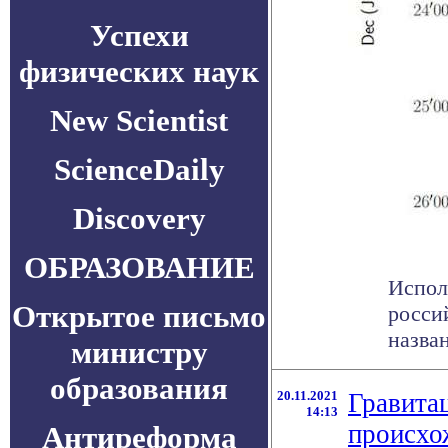
Успехи
физических наук
New Scientist
ScienceDaily
Discovery
ОБРАЗОВАНИЕ
Испол
Открытое письмо
росси
назван
министру
образования
20.11.2021
Гравита
14:13
происхо
Антиреформа