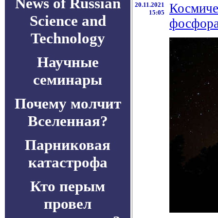
News of Russian
20.11.2021
Космиче
15:05
Science and
фосфора
Technology
Научные
семинары
Почему молчит
Вселенная?
Парниковая
катастрофа
Кто перым
провел