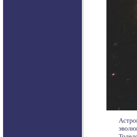
Астро
эволю
Толед