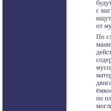
буду
с ма
ищут
от м
По с
мани
дейс
соде
мусо
мате
двиг
ёмко
по п
могл