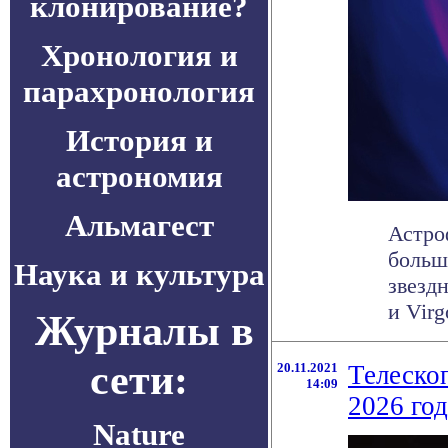
клонирование?
Хронология и
парахронология
История и
астрономия
Альмагест
Астро
больш
Наука и культура
звезд
и Virgo
Журналы в
сети:
20.11.2021
Телеско
14:09
2026 год
Nature