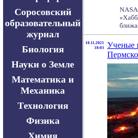
NASA 
Соросовский
«Хаббл
образовательный
ближай
журнал
18.11.2021
Ученые 
Биология
18:03
Пермско
Науки о Земле
Математика и
Механика
Технология
Физика
Химия