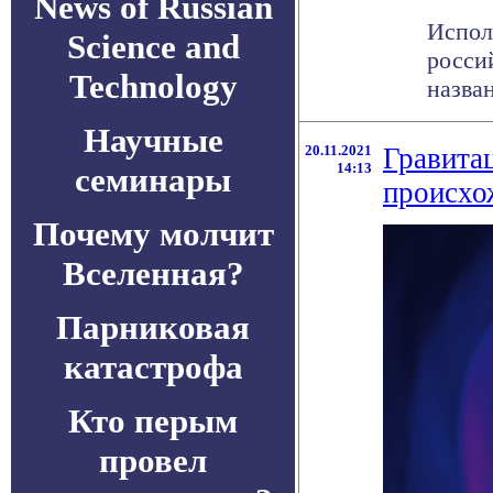
News of Russian
Испол
Science and
росси
Technology
назван
Научные
20.11.2021
Гравита
14:13
семинары
происхо
Почему молчит
Вселенная?
Парниковая
катастрофа
Кто перым
провел