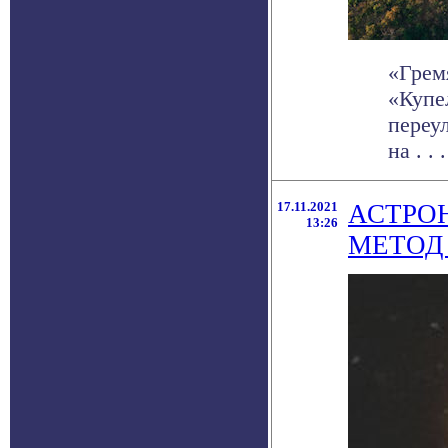
«Грем
«Купе
переу
на . . .
17.11.2021
АСТРО
13:26
МЕТОД