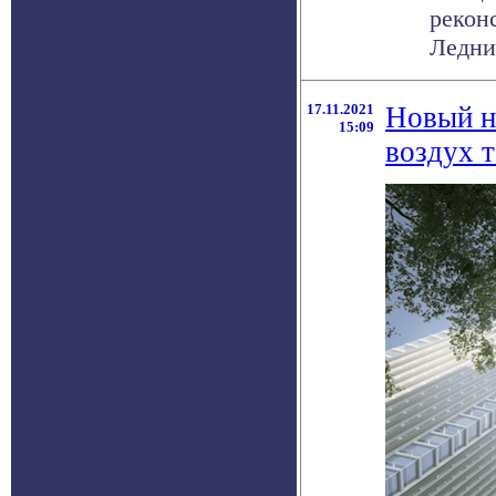
рекон
Ледни
17.11.2021
Новый н
15:09
воздух т