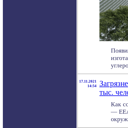
Появи
изгот
углеро
17.11.2021
Загрязн
14:54
тыс. чел
Как с
— EEA
окруж