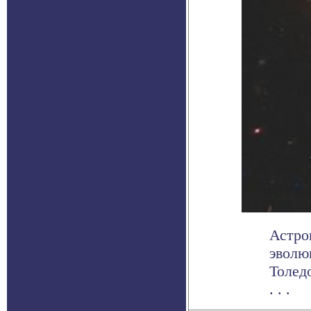
Астро
эволю
Толед
. . .