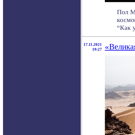
Пол М
космо
“Как у
17.11.2021
«Великая
19:27