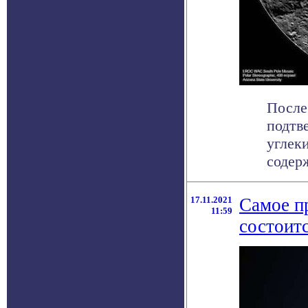
После
подтв
углек
содерж
17.11.2021
Самое п
11:59
состоитс