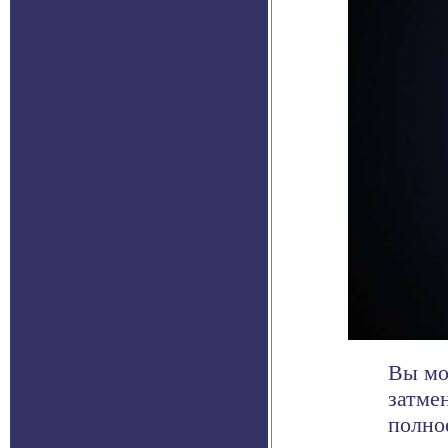
Вы мо
затмен
полное