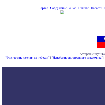
Портал
|
Содержание
|
О нас
|
Пишите
|
Новости
|
Авторские научные
"Физические явления на небесах"
|
"Неизбежность странного микромира"
|
Семинары - Конфе