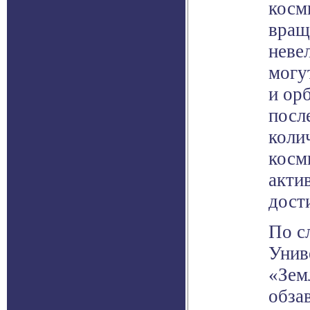
косм
вращ
неве
могу
и ор
посл
колич
косм
акти
дост
По с
Унив
«Зем
обза