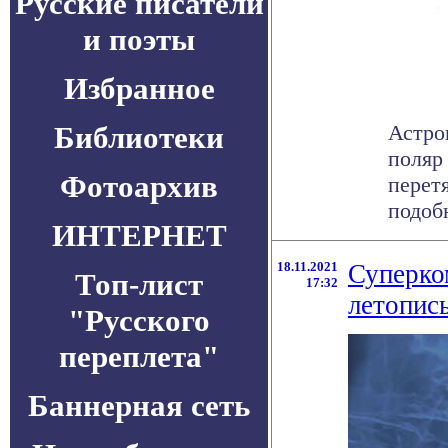
Русские писатели
и поэты
Избранное
Библиотеки
Астро
поляр
Фотоархив
перет
подобн
ИНТЕРНЕТ
18.11.2021
Суперко
Топ-лист
17:32
летопис
"Русского
переплета"
Баннерная сеть