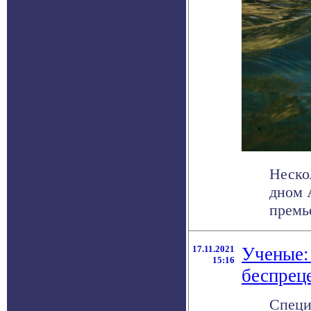
Неско
дном 
премь
17.11.2021
Ученые: 
15:16
беспреце
Специ