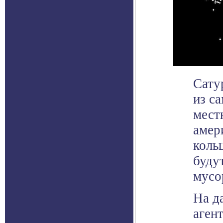
Сату
из с
мест
амер
коль
будут
мусо
На д
аген