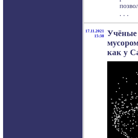
позво
. . .
17.11.2021
Учёные 
15:38
мусором
как у С