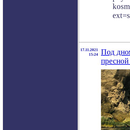
kosm
ext=
17.11.2021
Под дно
15:24
пресной