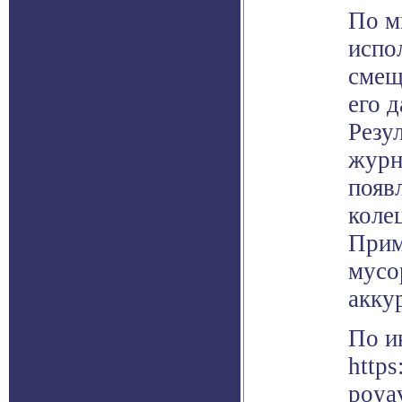
По м
испо
смещ
его 
Резу
журн
появ
коле
Прим
мусо
акку
По и
http
poyav