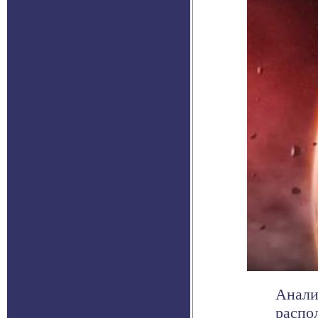
Анали
распо