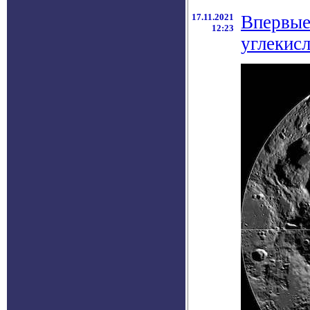
17.11.2021
Впервые
12:23
углекисл