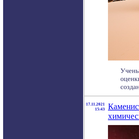
Учены
оценк
созда
17.11.2021
Каменис
15:43
химичес