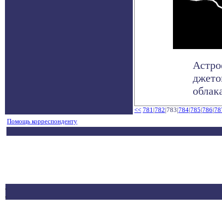
Астро
джето
облака
<<
781
|
782
|783|
784
|
785
|
786
|
78
Помощь корреспонденту