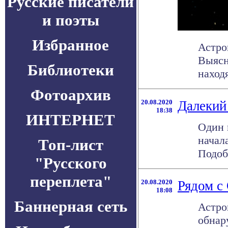
Русские писатели
и поэты
Избранное
Астро
Выясн
Библиотеки
находя
Фотоархив
20.08.2020
Далекий
18:38
ИНТЕРНЕТ
Один 
начал
Топ-лист
Подобн
"Русского
переплета"
20.08.2020
Рядом с
18:08
Баннерная сеть
Астро
обнар