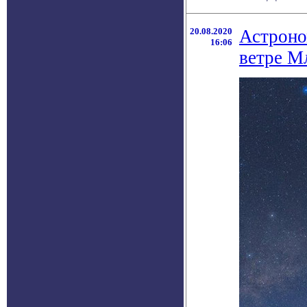
20.08.2020
Астроно
16:06
ветре М