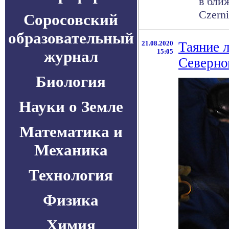
в бли
Czerni
Соросовский
образовательный
21.08.2020
Таяние 
журнал
15:05
Северно
Биология
Науки о Земле
Математика и
Механика
Технология
Физика
Химия