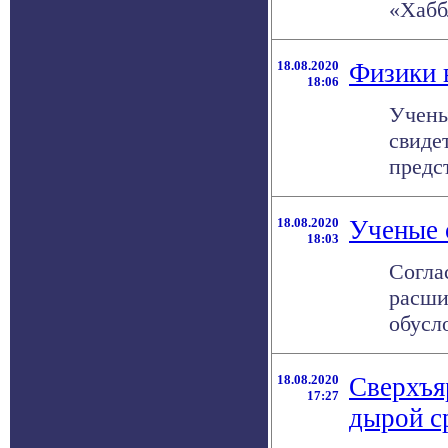
«Хаббл
18.08.2020
Физики 
18:06
Учены
свиде
предс
18.08.2020
Ученые 
18:03
Согла
расши
обусло
18.08.2020
Сверхъя
17:27
дырой с