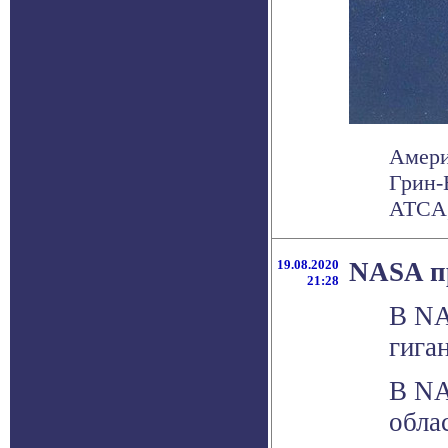
Амери
Грин-
ATCA,
19.08.2020
NASA пр
21:28
В NA
гига
В NA
обла