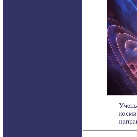
Учены
косми
направ