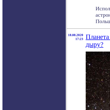
Испол
астро
Польш
18.08.2020
Планета
17:23
дыру?