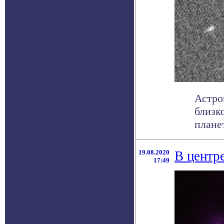
Астро
близк
планет
19.08.2020
В центр
17:49