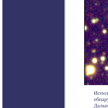
Испол
обнар
Дальн