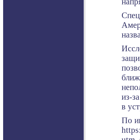
напр
Спец
Амер
назв
Иссл
защи
позв
ближ
непо
из-з
в ус
По и
http
utm_