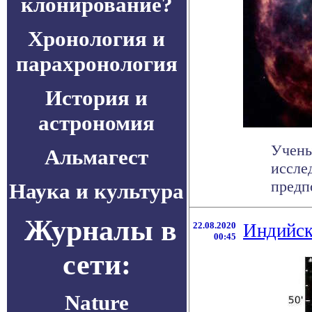
клонирование?
Хронология и
парахронология
История и
астрономия
Учены
Альмагест
иссле
предпо
Наука и культура
Журналы в
22.08.2020
Индийск
00:45
сети:
Nature