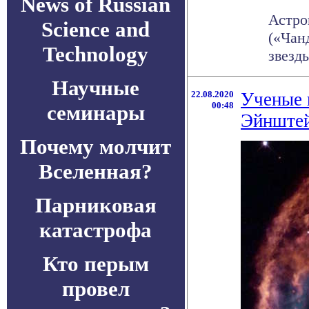
News of Russian
Астро
Science and
(«Чан
Technology
звезды
Научные
22.08.2020
Ученые 
00:48
семинары
Эйнштей
Почему молчит
Вселенная?
Парниковая
катастрофа
Кто перым
провел