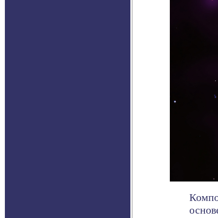
Компо
основ