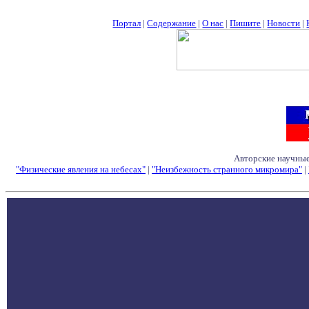
Портал
|
Содержание
|
О нас
|
Пишите
|
Новости
|
Авторские научные
"Физические явления на небесах"
|
"Неизбежность странного микромира"
|
Семинары - Конфе