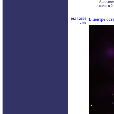
Астроном
всего в 2
19.08.2020
В центре ост
17:49