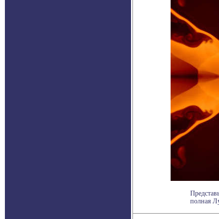
Представь
полная Лу