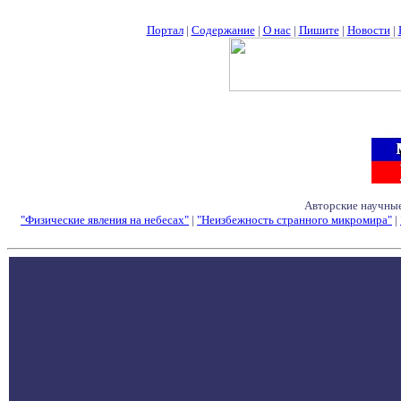
Портал
|
Содержание
|
О нас
|
Пишите
|
Новости
|
Авторские научные
"Физические явления на небесах"
|
"Неизбежность странного микромира"
|
Семинары - Конфе