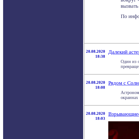
вызвать
По инфо
20.08.2020
Далекий асте
18:38
Один из 
превращен
20.08.2020
Рядом с Солн
18:08
Астроном
окраинах 
20.08.2020
Взрывающиеся
18:03