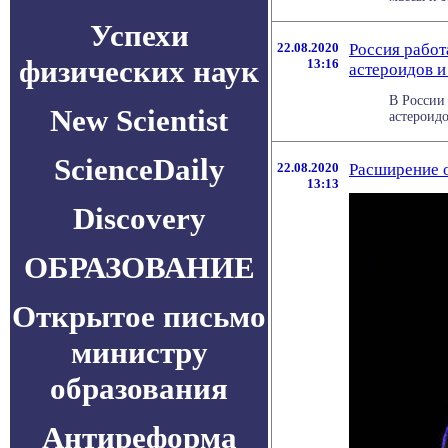
Успехи
22.08.2020
Россия работ
физических наук
13:16
астероидов и
В России
New Scientist
астероидо
ScienceDaily
22.08.2020
Расширение о
13:13
Discovery
ОБРАЗОВАНИЕ
Открытое письмо
министру
образования
Антиреформа