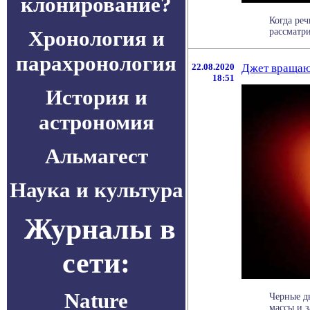
клонирование?
Когда реч
Хронология и
рассматри
парахронология
22.08.2020
Джет вращаю
18:51
История и
астрономия
Альмагест
Наука и культура
Журналы в
сети:
Nature
Черные д
массы и з