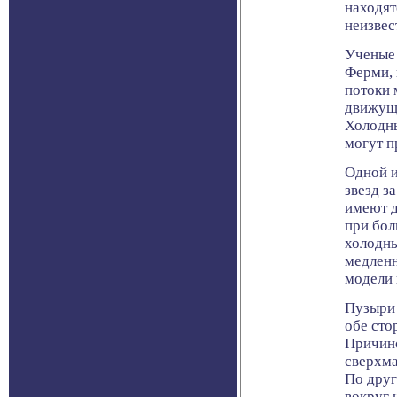
находят
неизвес
Ученые 
Ферми, 
потоки 
движущи
Холодны
могут п
Одной и
звезд з
имеют д
при бол
холодны
медленн
модели 
Пузыри 
обе сто
Причино
сверхма
По друг
вокруг 