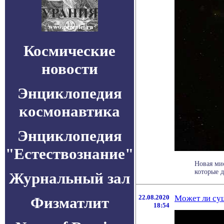
Космические
новости
Энциклопедия
космонавтика
Энциклопедия
"Естествознание"
Новая ми
которые д
Журнальный зал
22.08.2020
Может ли сущ
Физматлит
18:54