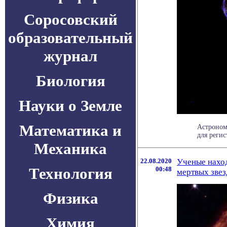
Соросовский
образовательный
журнал
Биология
Науки о Земле
Математика и
Астроном
для регис
Механика
22.08.2020
Ученые наход
Технология
00:48
мертвых звез
Физика
Химия