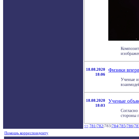
Композит
изображен
18.08.2020
Физики вперв
18:06
Ученые и
взаимоде
18.08.2020
Ученые объя
18:03
Согласно
стороны п
<<
781
|
782
|783|
784
|
785
|
786
|
78
Помощь корреспонденту