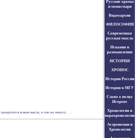
Русские храмы
и монастыри
Видеоархив
ФИЛОСОФИЯ
Современная
русская мысль
Искания и
размышления
ИСТОРИЯ
ХРОНОС
История России
История в МГУ
Слово о полку
Игореве
Хронология и
рекратится всякая мысль, я сию же минуту . . .
парахронология
Астрономия и
Хронология