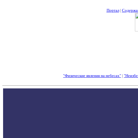
Портал
|
Содержа
"Физические явления на небесах"
|
"Неизбе