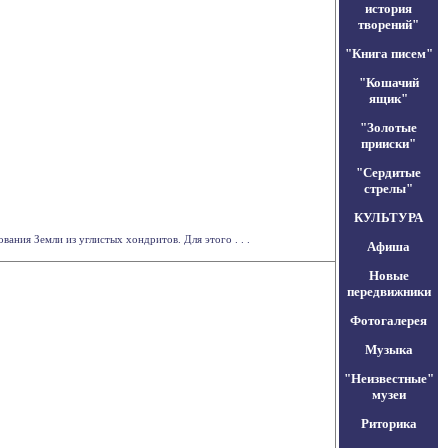
история
творений"
"Книга писем"
"Кошачий
ящик"
"Золотые
прииски"
"Сердитые
стрелы"
КУЛЬТУРА
ания Земли из углистых хондритов. Для этого . . .
Афиша
Новые
передвижники
Фотогалерея
Музыка
"Неизвестные"
музеи
Риторика