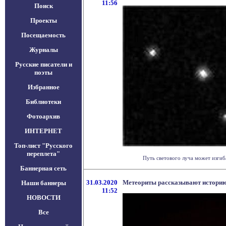
11:56
Поиск
Проекты
Посещаемость
Журналы
Русские писатели и
поэты
Избранное
Библиотеки
Фотоархив
ИНТЕРНЕТ
Топ-лист "Русского
переплета"
Путь светового луча может изгиба
Баннерная сеть
31.03.2020
Метеориты рассказывают историю
Наши баннеры
11:52
НОВОСТИ
Все