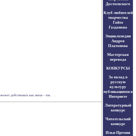
Достоевского
Клуб любителей
творчества
Гайто
Газданова
Энциклопедия
Андрея
Платонова
Мастерская
перевода
КОНКУРСЫ
За вклад в
русскую
культуру
публикациями в
жет действовать как линза - так . . .
Интернете
Литературный
конкурс
Читательский
конкурс
Илья-Премия