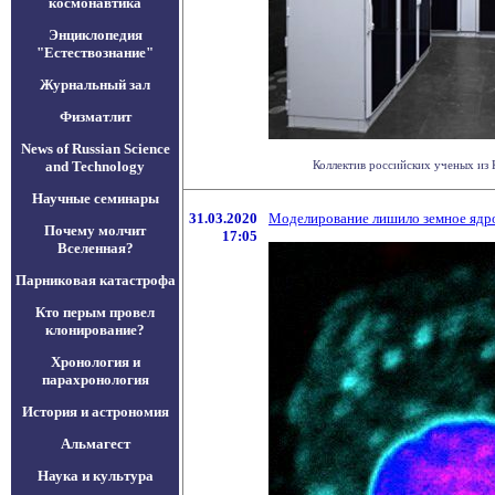
космонавтика
Энциклопедия
"Естествознание"
Журнальный зал
Физматлит
News of Russian Science
and Technology
Коллектив российских ученых из 
Научные семинары
31.03.2020
Моделирование лишило земное ядр
Почему молчит
17:05
Вселенная?
Парниковая катастрофа
Кто перым провел
клонирование?
Хронология и
парахронология
История и астрономия
Альмагест
Наука и культура