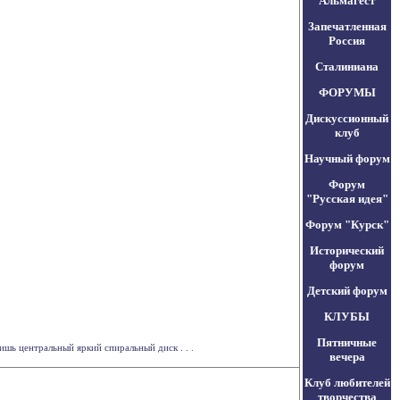
Альмагест
Запечатленная
Россия
Сталиниана
ФОРУМЫ
Дискуссионный
клуб
Научный форум
Форум
"Русская идея"
Форум "Курск"
Исторический
форум
Детский форум
КЛУБЫ
Пятничные
ишь центральный яркий спиральный диск . . .
вечера
Клуб любителей
творчества