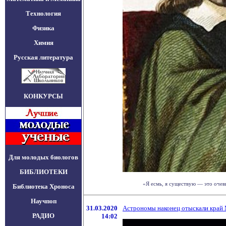
Технология
Физика
Химия
Русская литература
КОНКУРСЫ
Для молодых биологов
БИБЛИОТЕКИ
«Я есмь, я существую — это очеви
Библиотека Хроноса
Научпоп
31.03.2020
Астрономы наконец отыскали край
РАДИО
14:02