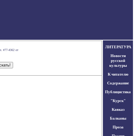
ЛИТЕРАТУРА
л. #77-4362 от
Новости
русской
культуры
К читателю
Содержание
Публицистика
"Курск"
Кавказ
Балканы
Проза
Поэзия