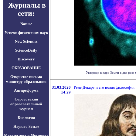
Журналы в
сети:
Nature
Успехи физических наук
New Scientist
ScienceDaily
Discovery
ОБРАЗОВАНИЕ
Углерода в ядре Земли в два раза
Открытое письмо
министру образования
31.03.2020
Рене Декарт и его новая философия
Антиреформа
14:29
Соросовский
образовательный
журнал
Биология
Науки о Земле
Математика и Механика