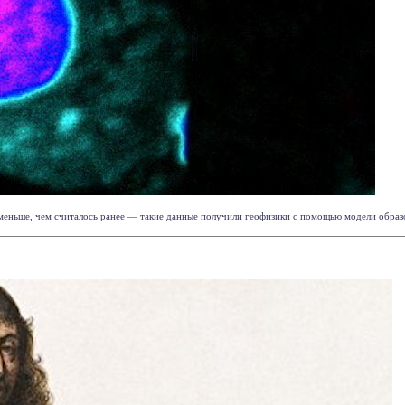
 меньше, чем считалось ранее — такие данные получили геофизики с помощью модели образов