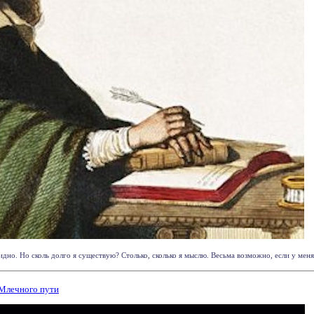
дно. Но сколь долго я существую? Столько, сколько я мыслю. Весьма возможно, если у меня п
 Млечного пути