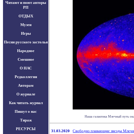
Читают и поют авторы
РП
ОТДЫХ
Музеи
Игры
Песни русского застолья
Народное
Смешное
О НАС
Редколлегия
Авторам
О журнале
Как читать журнал
Пишут о нас
Наша галактика Млечный путь оказ
Тираж
РЕСУРСЫ
31.03.2020
Свободно плавающие звезды Млечн