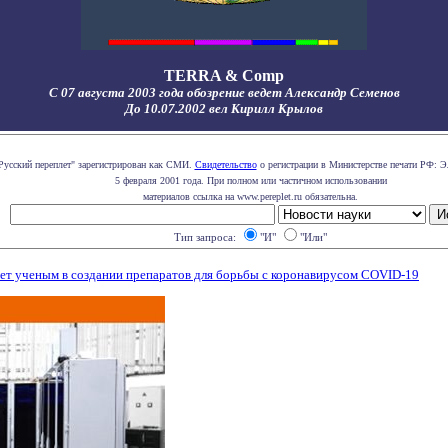
TERRA & Comp
С 07 августа 2003 года обозрение ведет Александр Семенов
До 10.07.2002 вел Кирилл Крылов
Русский переплет" зарегистрирован как СМИ.
Свидетельство
о регистрации в Министерстве печати РФ: Э
5 февраля 2001 года. При полном или частичном использовании
материалов ссылка на www.pereplet.ru обязательна.
Тип запроса:
"И"
"Или"
т ученым в создании препаратов для борьбы с коронавирусом COVID-19