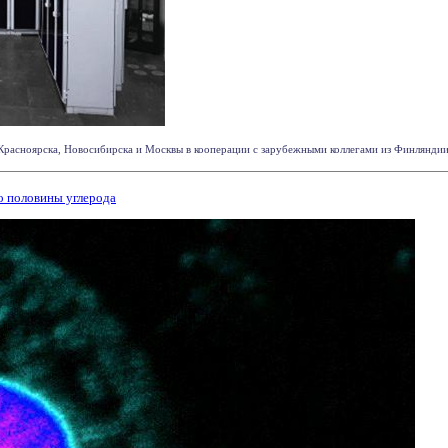
Красноярска, Новосибирска и Москвы в кооперации с зарубежными коллегами из Финляндии, 
о половины углерода