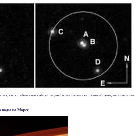
ться, как это объясняется общей теорией относительности. Таким образом, массивное тело мо
 воды на Марсе