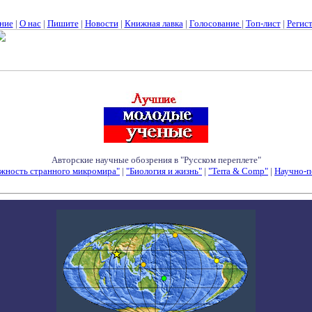
ние
|
О нас
|
Пишите
|
Новости
|
Книжная лавка
|
Голосование
|
Топ-лист
|
Регис
Авторские научные обозрения в "Русском переплете"
жность странного микромира"
|
"Биология и жизнь"
|
"Terra & Comp"
|
Научно-п
Семинары - Конференции - Симпозиумы - Конкурсы