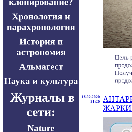
клонирование?
Хронология и
парахронология
История и
астрономия
Цель 
Альмагест
продо
Получ
Наука и культура
продол
Журналы в
16.02.2020
АНТАР
21:20
ЖАРКИ
сети:
Nature