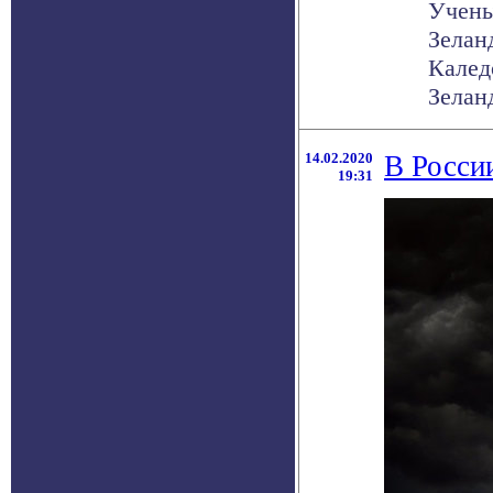
Учены
Зелан
Калед
Зеланд
14.02.2020
В Росси
19:31