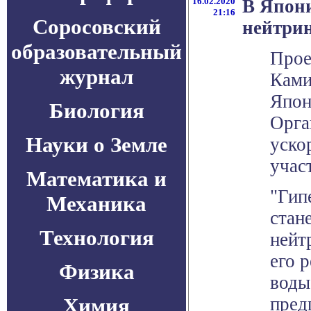
16.02.2020
В Япони
21:16
Соросовский
нейтрин
образовательный
Прое
журнал
Ками
Япон
Биология
Орга
Науки о Земле
уско
учас
Математика и
"Гип
Механика
стан
Технология
нейт
его 
Физика
воды
Химия
пред