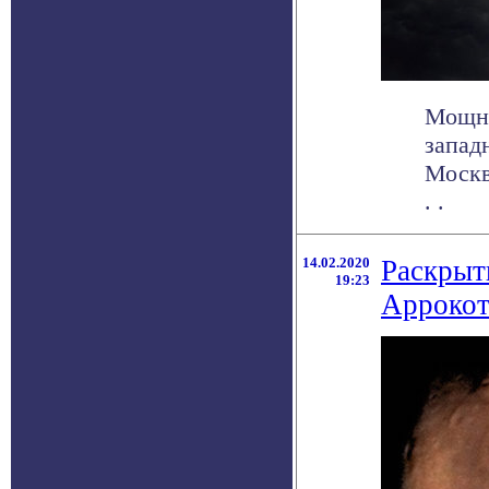
Мощны
запад
Москв
. .
14.02.2020
Раскрыт
19:23
Арроко