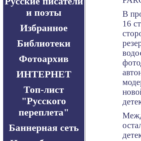
PAR
Русские писатели
и поэты
В пр
16 с
Избранное
стор
Библиотеки
резе
водо
Фотоархив
фото
авто
ИНТЕРНЕТ
моде
Топ-лист
ново
"Русского
дете
переплета"
Межд
оста
Баннерная сеть
дете