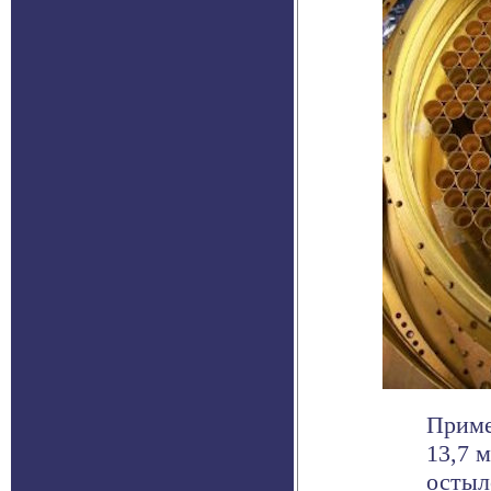
Приме
13,7 
остыл