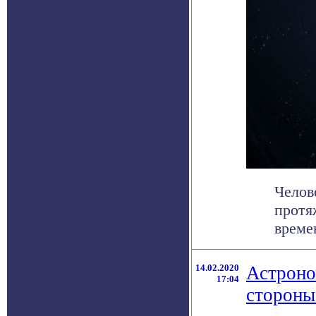
Челов
протя
времен
14.02.2020
Астроно
17:04
стороны