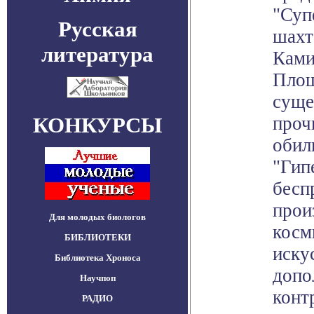
"Суп
Русская
шахт
литература
Ками
Площ
суще
КОНКУРСЫ
проч
обил
"Гип
бесп
прои
Для молодых биологов
косм
БИБЛИОТЕКИ
иску
Библиотека Хроноса
допо
Научпоп
конт
РАДИО