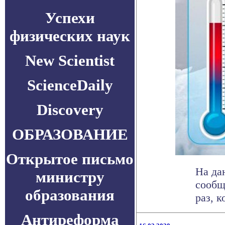
Успехи
физических наук
New Scientist
ScienceDaily
Discovery
ОБРАЗОВАНИЕ
Открытое письмо
На да
министру
сообщ
образования
раз, к
Антиреформа