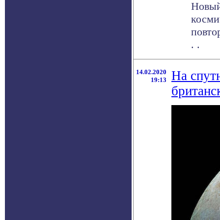
Новый
косми
повто
. .
14.02.2020
На спут
19:13
британс