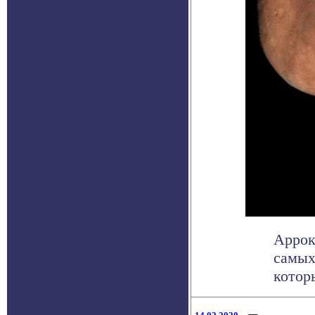
Аррок
самых
котор