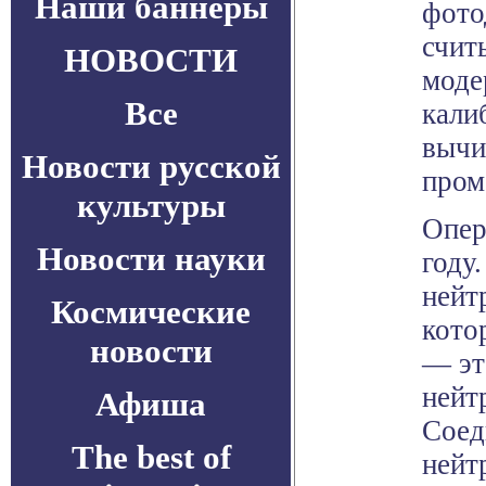
Наши баннеры
фото
счит
НОВОСТИ
моде
Все
кали
вычи
Новости русской
пром
культуры
Опер
Новости науки
году
нейт
Космические
кото
новости
— эт
нейт
Афиша
Соед
The best of
нейт