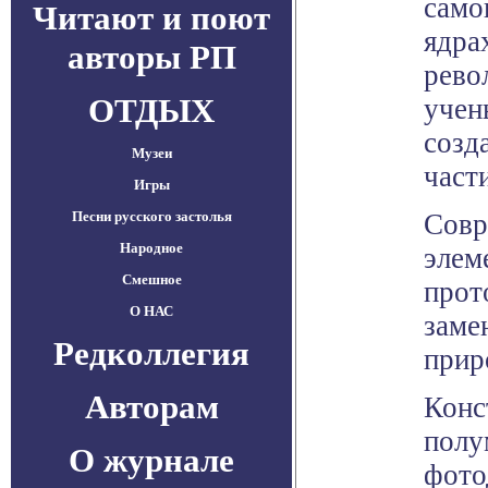
само
Читают и поют
ядра
авторы РП
рево
ОТДЫХ
учен
созд
Музеи
част
Игры
Песни русского застолья
Совр
Народное
элем
Смешное
прот
О НАС
заме
Редколлегия
прир
Авторам
Конс
полу
О журнале
фото