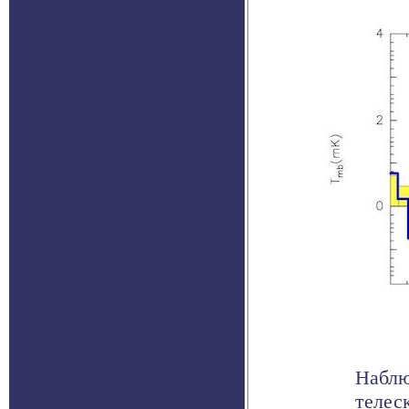
Наблю
телес