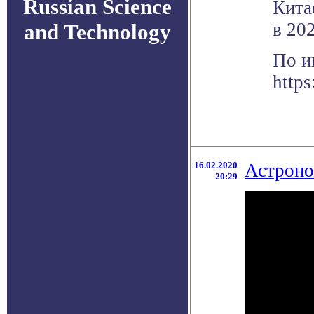
Russian Science
Кита
в 202
and Technology
По и
http
16.02.2020
Астроно
20:29