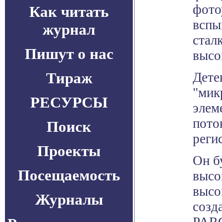
фото
Как читать
вспы
журнал
стал
Пишут о нас
высо
Тираж
Дете
"мик
РЕСУРСЫ
элем
пото
Поиск
реги
Проекты
Он б
Посещаемость
высо
высо
Журналы
созд