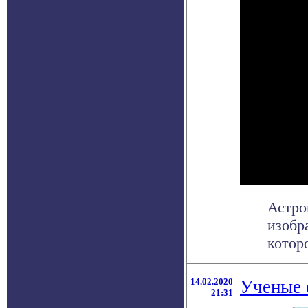
Астро
изобр
котор
14.02.2020
Ученые 
21:31