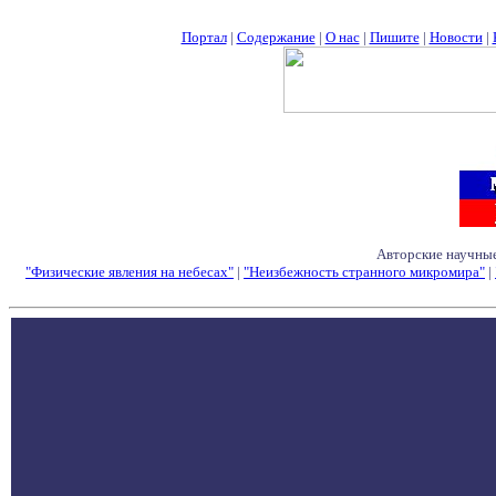
Портал
|
Содержание
|
О нас
|
Пишите
|
Новости
|
Авторские научные
"Физические явления на небесах"
|
"Неизбежность странного микромира"
|
Семинары - Конфе