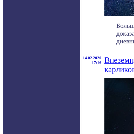
Больш
доказ
дневн
14.02.2020
Внеземн
17:16
карликов