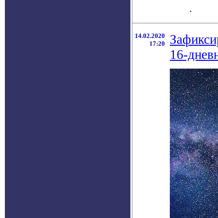
.
14.02.2020
Зафикси
17:20
16-днев