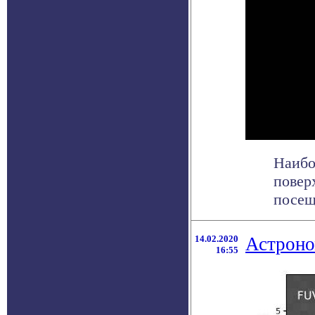
Наибо
повер
посещ
14.02.2020
Астроно
16:55