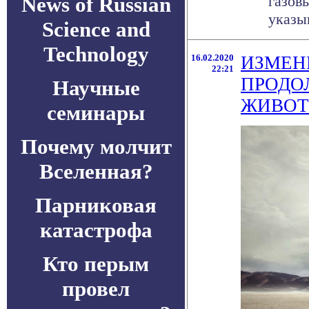
News of Russian
газов
указы
Science and
Technology
16.02.2020
ИЗМЕН
22:21
ПРОДО
Научные
ЖИВО
семинары
Почему молчит
Вселенная?
Парниковая
катастрофа
Кто перым
провел