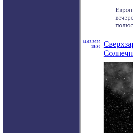
Европ
вечер
полюс
14.02.2020
Сверхза
18:30
Солнечн