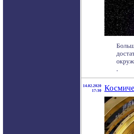
Больш
доста
окруж
.
14.02.2020
Космиче
17:30