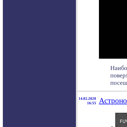
Наибо
повер
посещ
14.02.2020
Астроно
16:55