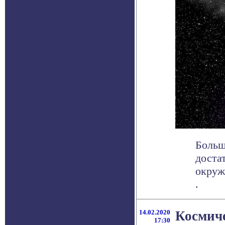
Больш
доста
окруж
.
14.02.2020
Космич
17:30