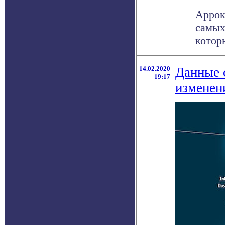
Аррок
самых
котор
14.02.2020
Данные 
19:17
изменен