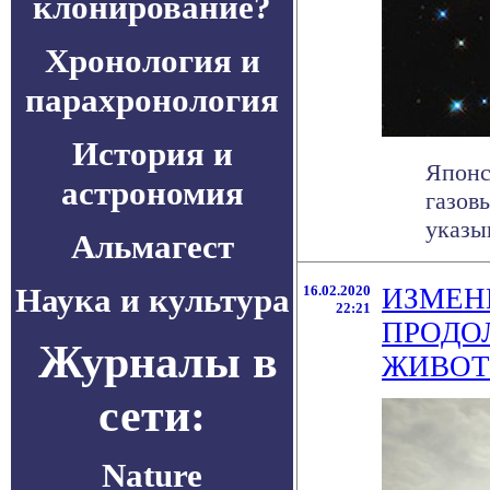
клонирование?
Хронология и
парахронология
История и
Японс
астрономия
газов
указы
Альмагест
Наука и культура
16.02.2020
ИЗМЕН
22:21
ПРОДО
Журналы в
ЖИВО
сети:
Nature