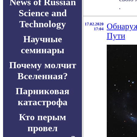
News of Russian
.
Science and
Technology
17.02.2020
Обнаруж
17:04
Пути
Научные
семинары
Почему молчит
Вселенная?
Парниковая
катастрофа
Кто перым
провел