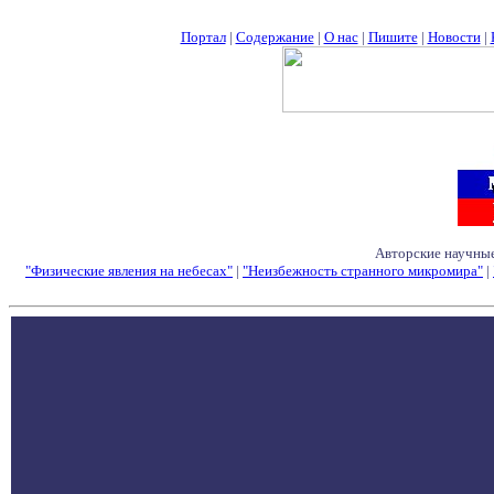
Портал
|
Содержание
|
О нас
|
Пишите
|
Новости
|
Авторские научные
"Физические явления на небесах"
|
"Неизбежность странного микромира"
|
Семинары - Конфе