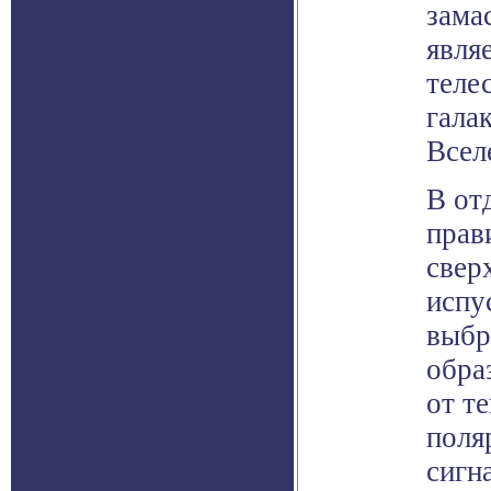
зама
явля
теле
гала
Всел
В от
прав
свер
испу
выбр
обра
от т
поля
сигн