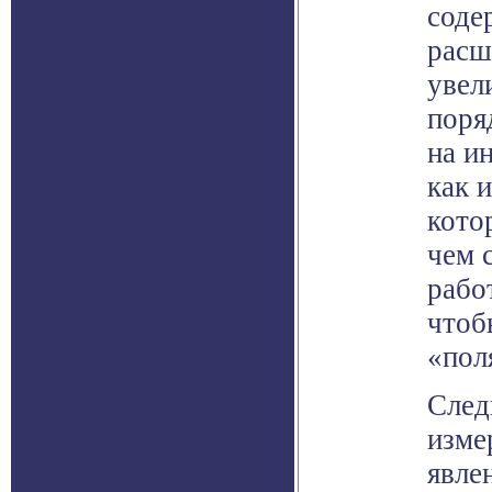
соде
расш
увел
поря
на и
как 
котор
чем 
рабо
чтоб
«пол
След
изме
явле