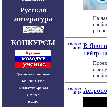
Русская
литература
На да
сообщ
раз, к
КОНКУРСЫ
16.02.2020
В Япони
21:16
нейтрин
Проек
офици
Для молодых биологов
сообщ
БИБЛИОТЕКИ
Библиотека Хроноса
16.02.2020
Астроно
20:29
Научпоп
РАДИО