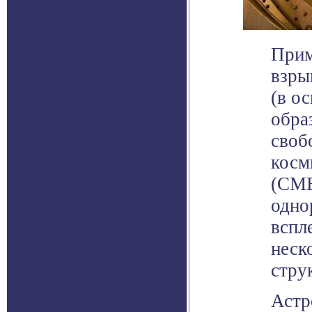
Прим
взры
(в о
обра
своб
косм
(CMB
одно
вспл
неск
стру
Астр