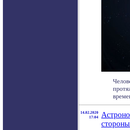
Челов
протя
времен
14.02.2020
Астроно
17:04
стороны