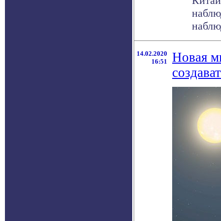
Китай
наблю
наблю
14.02.2020
Новая м
16:51
создават