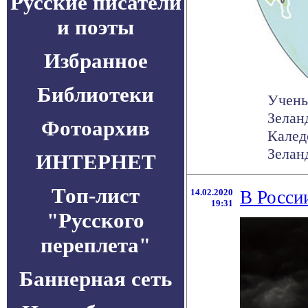
Русские писатели
и поэты
Избранное
Библиотеки
Учены
Зелан
Фотоархив
Калед
Зеланд
ИНТЕРНЕТ
Топ-лист
14.02.2020
В Росси
19:31
"Русского
переплета"
Баннерная сеть