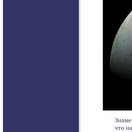
Знаме
что н