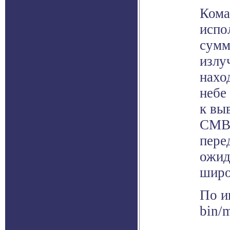
Кома
испо
сумм
излу
нахо
небе
к вы
CMBR
пере
ожид
широ
По и
bin/