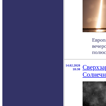
Европ
вечер
полюс
14.02.2020
Сверхза
18:30
Солнечн