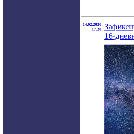
14.02.2020
Зафикси
17:20
16-днев