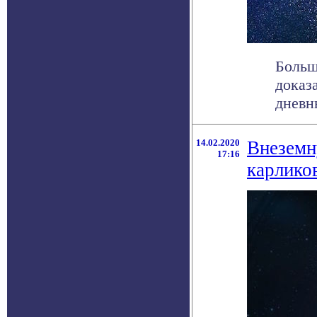
Больш
доказ
дневн
14.02.2020
Внеземн
17:16
карликов