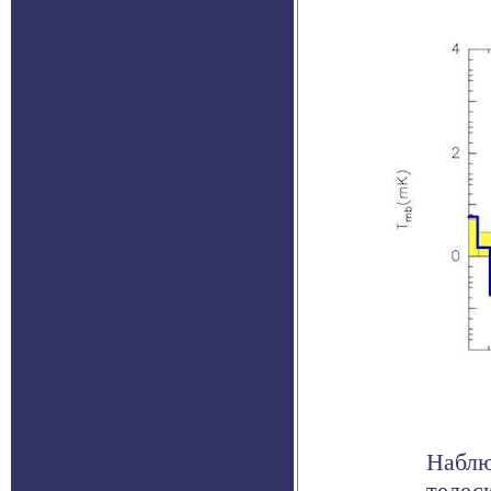
Наблю
телес