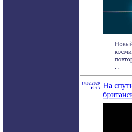
Новый
косми
повто
. .
14.02.2020
На спут
19:13
британс