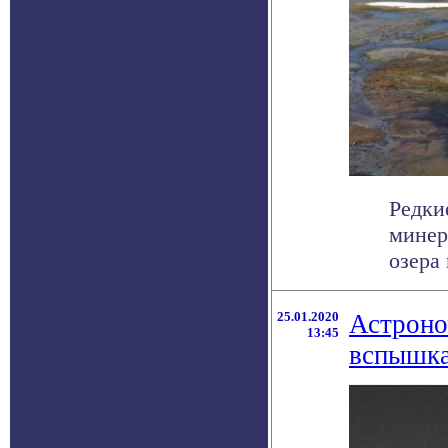
Редки
минер
озера
25.01.2020
Астроно
13:45
вспышка