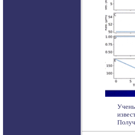
Учены
извес
Получ