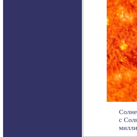
Солне
с Сол
милли