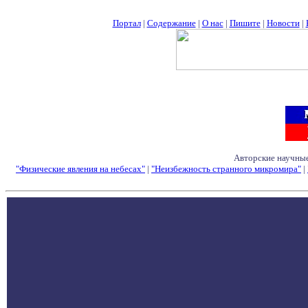
Портал
|
Содержание
|
О нас
|
Пишите
|
Новости
|
Авторские научные
"Физические явления на небесах"
|
"Неизбежность странного микромира"
|
Семинары - Конфе