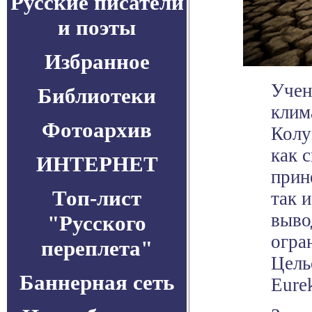
Русские писатели
и поэты
Избранное
Учен
Библиотеки
клим
Фотоархив
Колу
как 
ИНТЕРНЕТ
прин
Топ-лист
так 
выво
"Русского
огра
переплета"
Цель
Баннерная сеть
Eurek