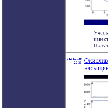
Учены
извес
Получ
24.01.2020
Окислив
20:33
насыщен