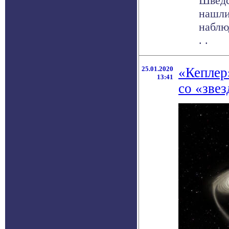
Шведс
нашли
наблю
. .
25.01.2020
«Кеплер
13:41
со «зве