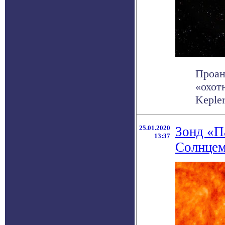
Проан
«охот
Keple
25.01.2020
Зонд «П
13:37
Солнце