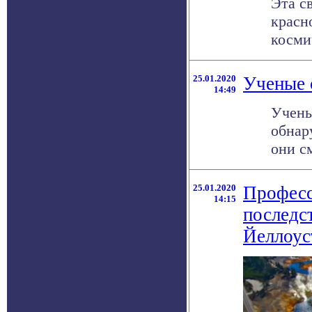
Эта с
красн
косми
25.01.2020
Ученые 
14:49
Учены
обнар
они с
25.01.2020
Професс
14:15
последст
Йеллоус