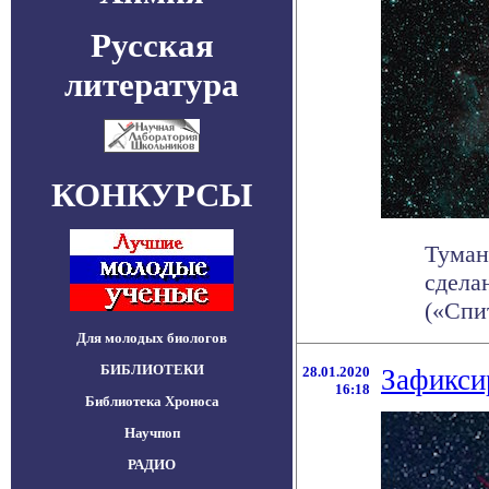
Русская
литература
КОНКУРСЫ
Туман
сдела
(«Спит
Для молодых биологов
БИБЛИОТЕКИ
28.01.2020
Зафикси
16:18
Библиотека Хроноса
Научпоп
РАДИО