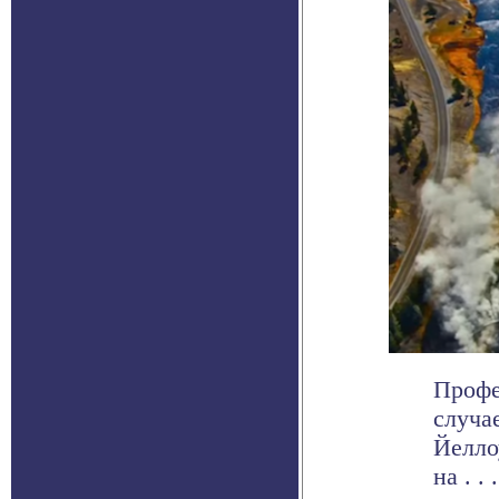
Профе
случа
Йелло
на . . .