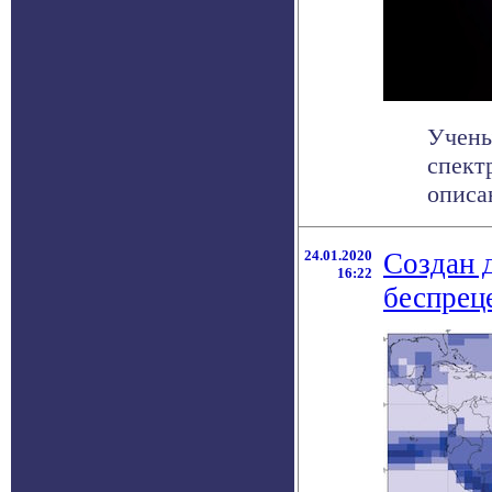
Учены
спект
описа
24.01.2020
Создан 
16:22
беспрец