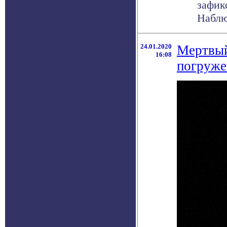
зафик
Наблю
24.01.2020
Мертвый
16:08
погруже