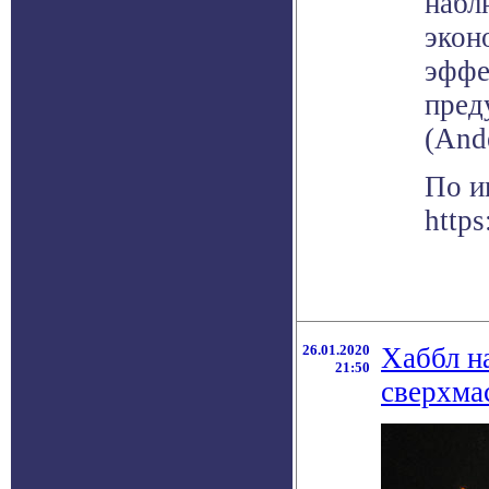
набл
экон
эффе
пред
(And
По и
https
26.01.2020
Хаббл н
21:50
сверхма