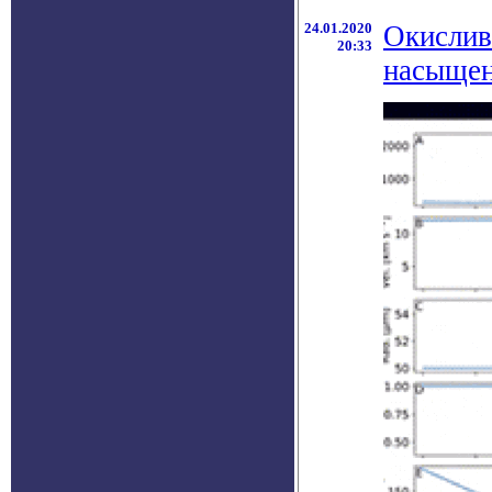
24.01.2020
Окислив
20:33
насыщен