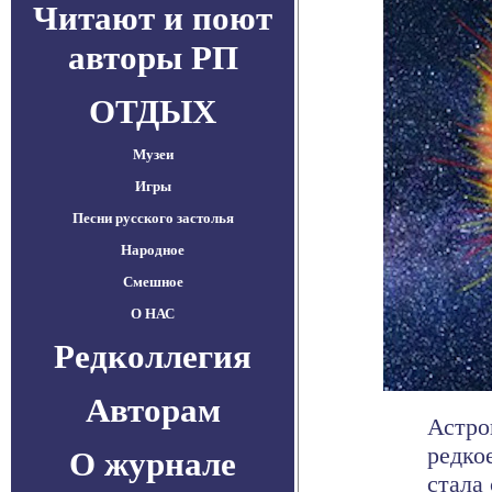
Читают и поют
авторы РП
ОТДЫХ
Музеи
Игры
Песни русского застолья
Народное
Смешное
О НАС
Редколлегия
Авторам
Астро
редко
О журнале
стала