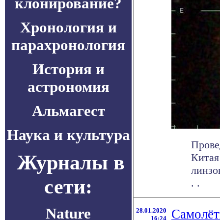
клонирование?
Хронология и
парахронология
История и
астрономия
Альмагест
Наука и культура
Прове
Журналы в
Китая
линзо
сети:
. .
Nature
28.01.2020
Самолёт
16:24