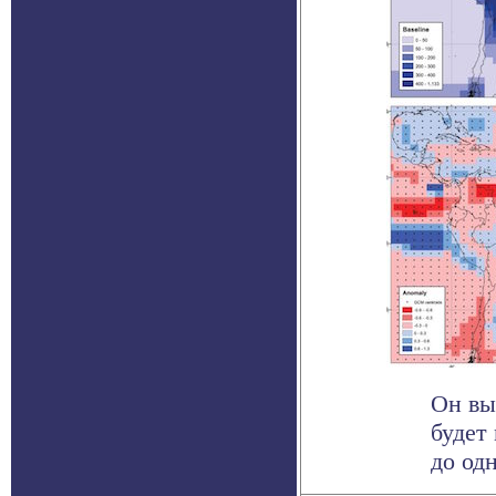
Он вы
будет
до од