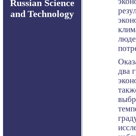
экон
Russian Science
резу
and Technology
экон
клим
люде
потр
Оказ
два 
экон
такж
выбр
темп
град
иссл