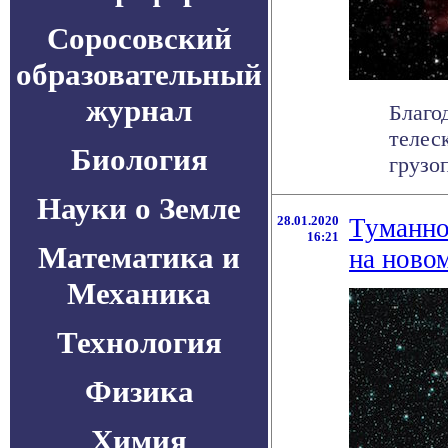
Соросовский
образовательный
журнал
Благо
телес
Биология
грузо
Науки о Земле
28.01.2020
Туманно
16:21
Математика и
на ново
Механика
Технология
Физика
Химия