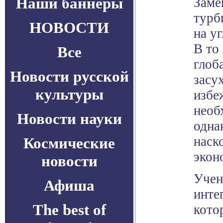
Наши баннеры
Заме
турб
НОВОСТИ
на у
В то
Все
глоб
Новости русской
засу
культуры
избе
необ
Новости науки
одна
наск
Космические
экон
новости
Учен
Афиша
инте
The best of
кото