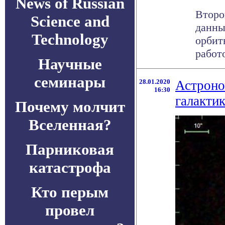
News of Russian
Второ
Science and
данны
Technology
орбит
работо
Научные
семинары
28.01.2020
Астроно
16:30
галакти
Почему молчит
Вселенная?
Парниковая
катастрофа
Кто перым
провел