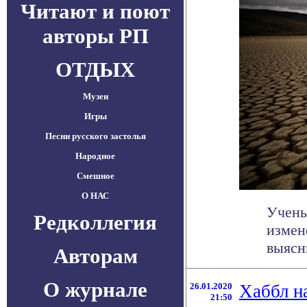
Читают и поют
авторы РП
ОТДЫХ
Музеи
Игры
Песни русского застолья
Народное
Смешное
О НАС
Учены
Редколлегия
измен
выясни
Авторам
О журнале
26.01.2020
Хаббл н
21:50