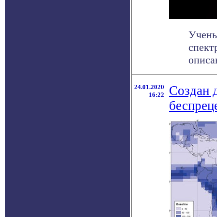
Учены
спект
описа
24.01.2020
Создан 
16:22
беспрец