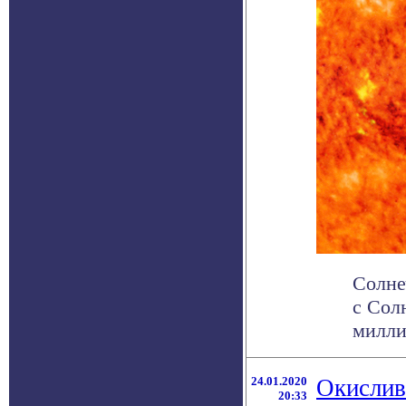
Солне
с Сол
милли
24.01.2020
Окислив
20:33