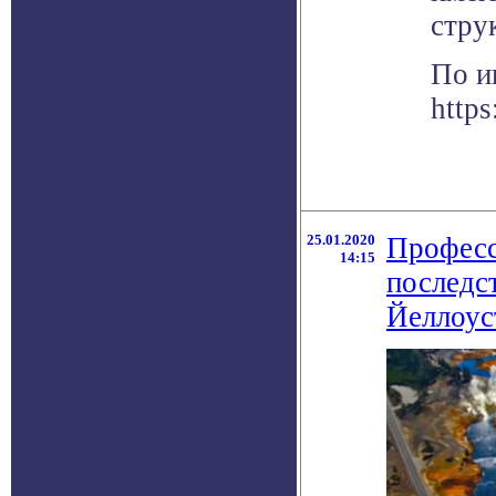
стру
По и
https
25.01.2020
Професс
14:15
последст
Йеллоус