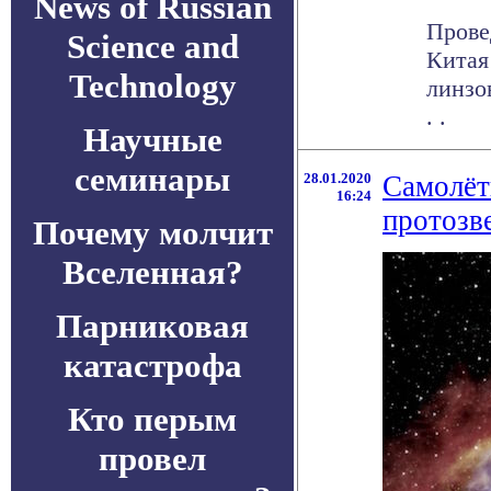
News of Russian
Прове
Science and
Китая
Technology
линзо
. .
Научные
семинары
28.01.2020
Самолёт
16:24
протозв
Почему молчит
Вселенная?
Парниковая
катастрофа
Кто перым
провел