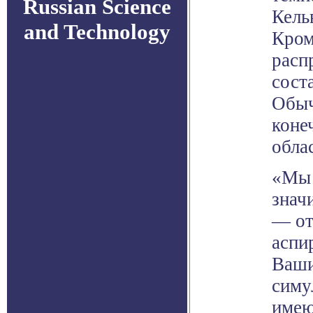
Russian Science
Кель
and Technology
Кром
расп
сост
Обыч
коне
обла
«Мы 
знач
— от
аспи
Ваши
симу
имею