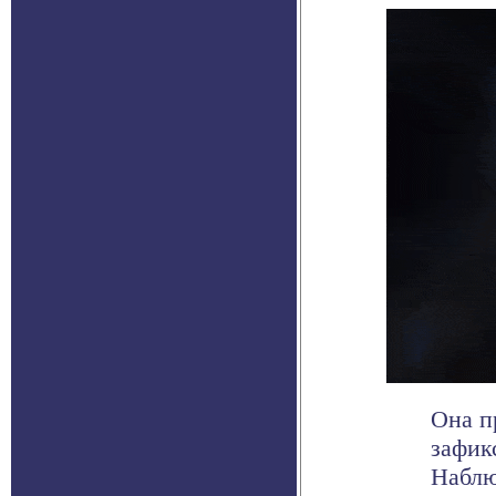
Она п
зафик
Наблю