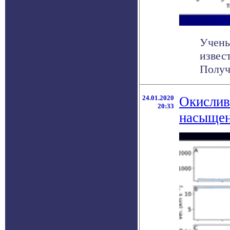
Учены
извес
Получ
24.01.2020
Окислив
20:33
насыщен