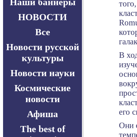
Наши баннеры
того
клас
НОВОСТИ
Romu
Все
кото
гала
Новости русской
В хо
культуры
изуч
Новости науки
осно
вокр
Космические
прос
новости
клас
его 
Афиша
Они 
The best of
темп