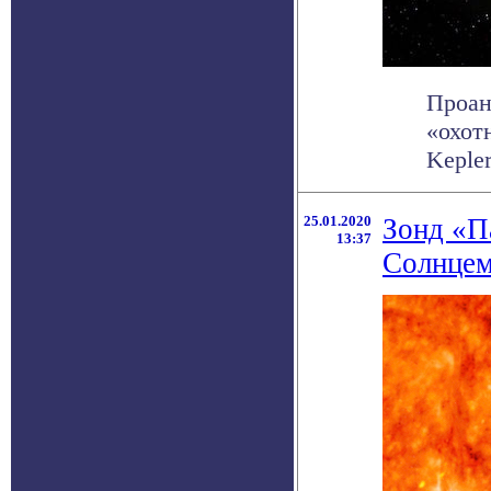
Проан
«охот
Keple
25.01.2020
Зонд «П
13:37
Солнце