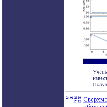
Учены
извес
Получ
24.01.2020
Cверхмо
17:32
оболочк