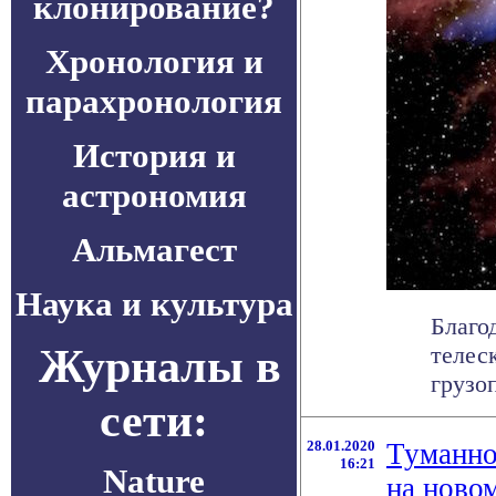
клонирование?
Хронология и
парахронология
История и
астрономия
Альмагест
Наука и культура
Благо
Журналы в
телес
грузо
сети:
28.01.2020
Туманно
16:21
Nature
на ново