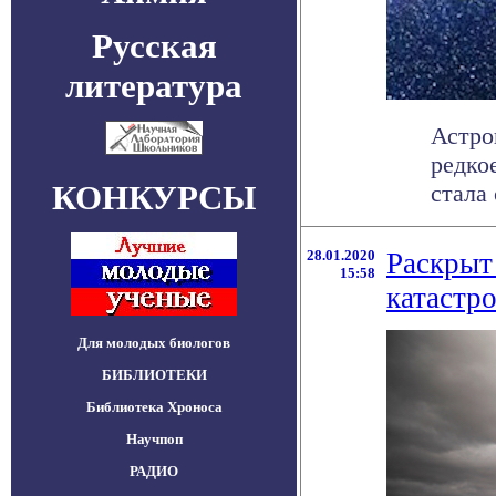
Русская
литература
Астро
редко
КОНКУРСЫ
стала
28.01.2020
Раскрыт
15:58
катастр
Для молодых биологов
БИБЛИОТЕКИ
Библиотека Хроноса
Научпоп
РАДИО