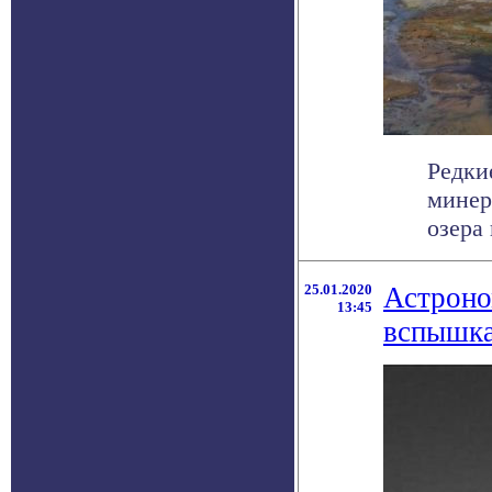
Редки
минер
озера
25.01.2020
Астроно
13:45
вспышка