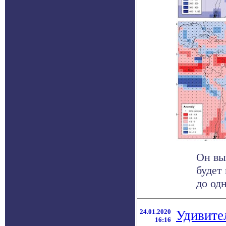
Он вы
будет
до од
24.01.2020
Удивите
16:16