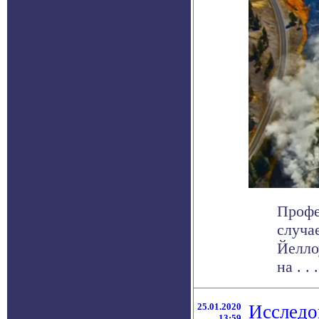
Профе
случа
Йелло
на . . .
25.01.2020
Исследо
13:59