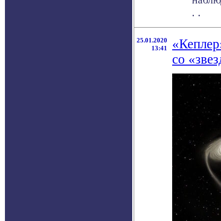
. .
25.01.2020
«Кеплер
13:41
со «зве