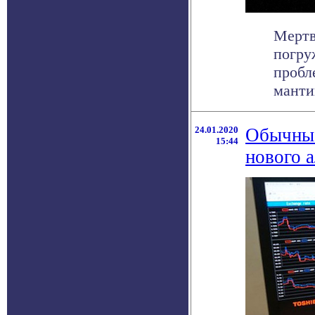
Мертв
погру
пробл
мантию
24.01.2020
Обычные
15:44
нового 