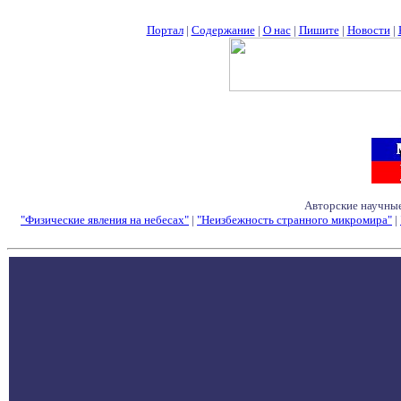
Портал
|
Содержание
|
О нас
|
Пишите
|
Новости
|
Авторские научные
"Физические явления на небесах"
|
"Неизбежность странного микромира"
|
Семинары - Конфе