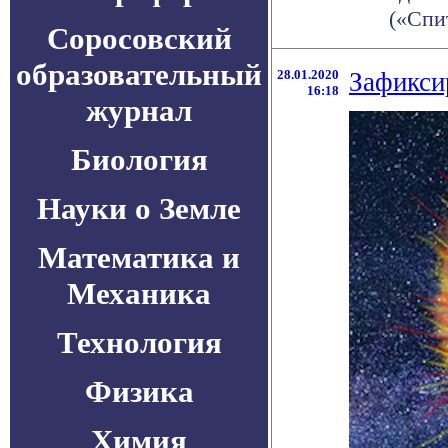
(«Спит
Соросовский
образовательный
28.01.2020
Зафикси
16:18
журнал
Биология
Науки о Земле
Математика и
Механика
Технология
Физика
Химия