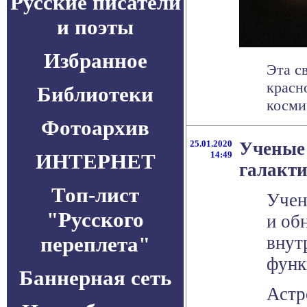
Русские писатели
и поэты
Избранное
Эта с
красн
Библиотеки
косми
Фотоархив
25.01.2020
Ученые 
ИНТЕРНЕТ
14:49
галакт
Топ-лист
Учен
"Русского
и об
переплета"
внут
функ
Баннерная сеть
Астр