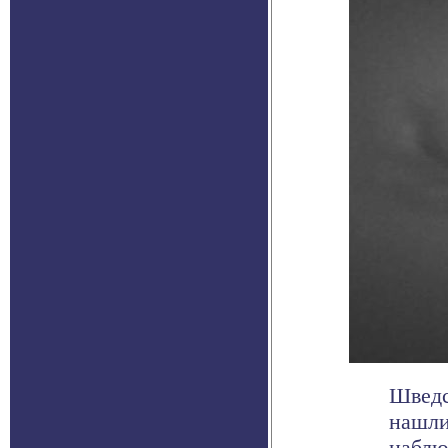
Шведс
нашли
наблю