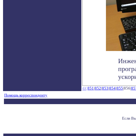
Инжен
прогр
ускор
<<
851
|
852
|
853
|
854
|
855
|856|
85
Помощь корреспонденту
Если Вы