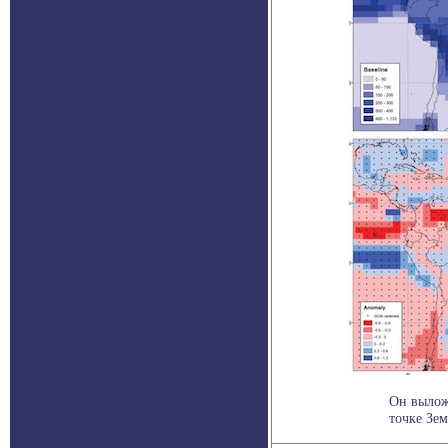
Он выложе
точке Зем