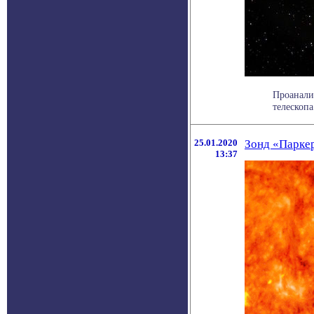
Проанали
телескопа
25.01.2020
Зонд «Паркер
13:37