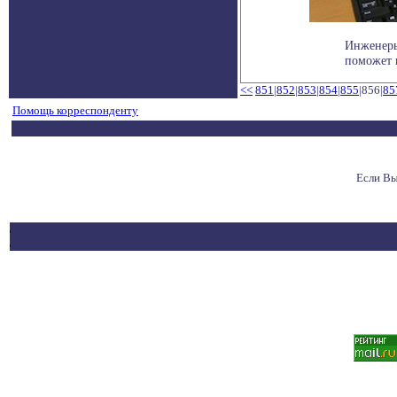
Инженеры
поможет 
<<
851
|
852
|
853
|
854
|
855
|856|
85
Помощь корреспонденту
Если Вы