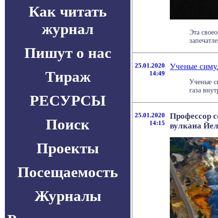
Как читать
журнал
Эта свое
запечатле
Пишут о нас
25.01.2020
Ученые симул
Тираж
14:49
Ученые с
газа внут
РЕСУРСЫ
25.01.2020
Профессор с
Поиск
14:15
вулкана Йел
Проекты
Посещаемость
Журналы