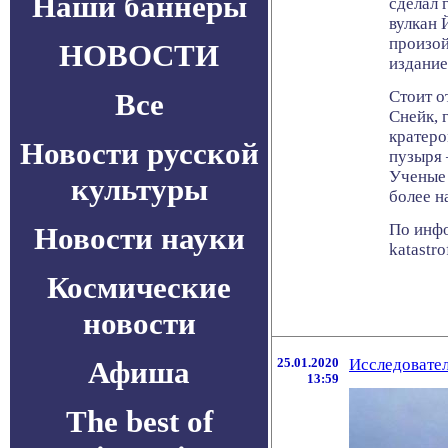
Наши баннеры
сделал 
вулкан 
произой
НОВОСТИ
издание
Все
Стоит о
Снейк, 
кратеро
Новости русской
пузыря 
Ученые 
культуры
более 
По инфо
Новости науки
katastr
Космические
новости
Афиша
25.01.2020
Исследовател
13:59
The best of