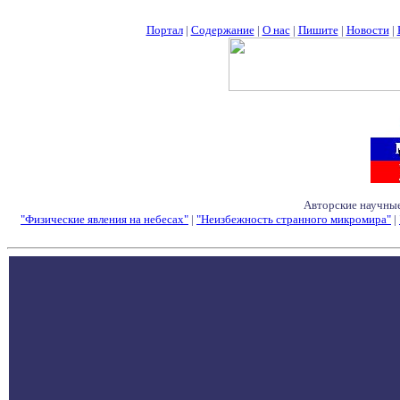
Портал
|
Содержание
|
О нас
|
Пишите
|
Новости
|
Авторские научные
"Физические явления на небесах"
|
"Неизбежность странного микромира"
|
Семинары - Конфе