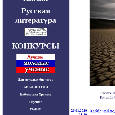
Русская
литература
КОНКУРСЫ
Для молодых биологов
БИБЛИОТЕКИ
Ученые П
Библиотека Хроноса
Колумбийс
Научпоп
РАДИО
26.01.2020
Хаббл наблю
21:50