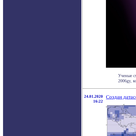
Ученые с
2006gy, к
24.01.2020
Создан датас
16:22