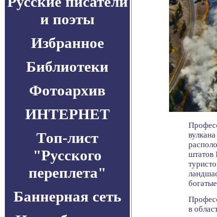
Русские писатели
и поэты
Избранное
Библиотеки
Фотоархив
ИНТЕРНЕТ
Професс
Топ-лист
вулкана
распол
"Русского
штатов 
туристо
переплета"
ландшаф
богатые
Баннерная сеть
Професс
в облас