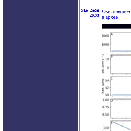
24.01.2020
Окислившиес
20:33
в архее