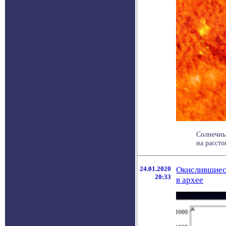
Солнечны
на рассто
24.01.2020
Окислившиес
20:33
в архее