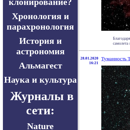
клонирование?
Хронология и
парахронология
История и
Благодар
самолета 
астрономия
28.01.2020
Туманность Т
Альмагест
16:21
Наука и культура
Журналы в
сети:
Nature