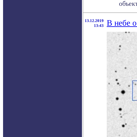
объект
13.12.2019
В небе 
13:43