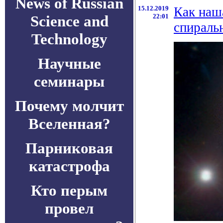
News of Russian
15.12.2019
Как наш
Science and
22:01
спираль
Technology
Научные
семинары
Почему молчит
Вселенная?
Парниковая
катастрофа
Кто перым
провел