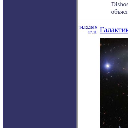
Dishoe
объясн
14.12.2019
Галакти
17:11