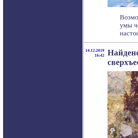
Возмо
умы ч
настоя
14.12.2019
Найдено
16:42
сверхъе