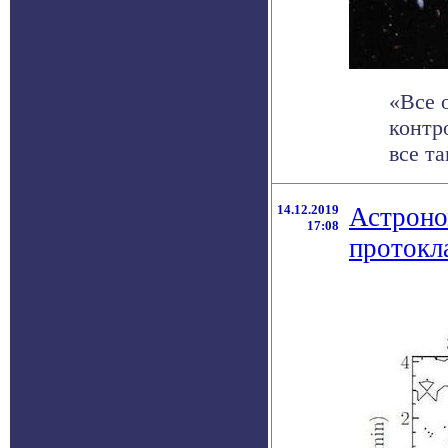
«Все 
контр
все т
14.12.2019
Астроно
17:08
протокл