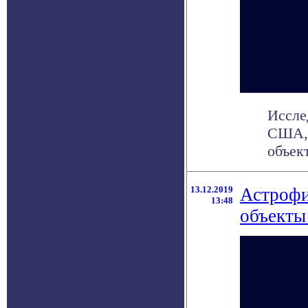
Иссле
США, 
объект
13.12.2019
Астрофи
13:48
объекты