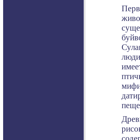
Перв
живо
суще
буйв
Сула
люди
имее
птич
мифи
дати
пеще
Древ
рисо
соде