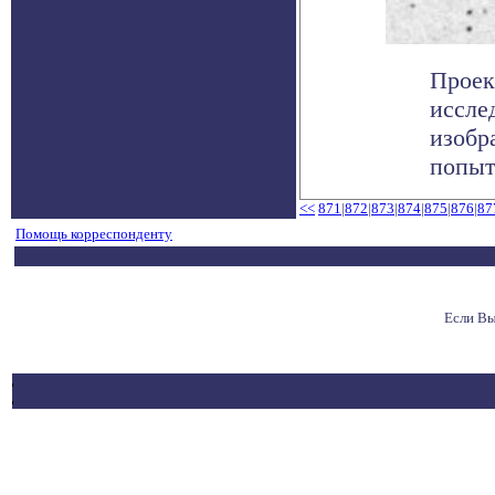
Проек
иссле
изобр
попыта
<<
871
|
872
|
873
|
874
|
875
|
876
|
87
Помощь корреспонденту
Если Вы