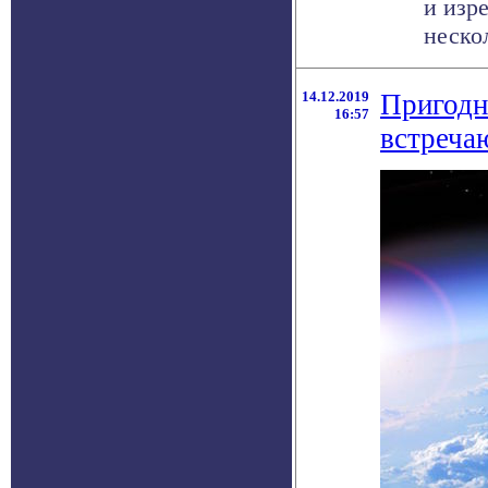
и изр
нескол
14.12.2019
Пригодн
16:57
встречаю