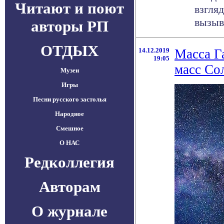
Читают и поют
взгля
вызыв
авторы РП
ОТДЫХ
14.12.2019
Масса Г
19:05
масс Со
Музеи
Игры
Песни русского застолья
Народное
Смешное
О НАС
Редколлегия
Авторам
О журнале