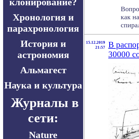
клонирование?
Вопро
Хронология и
как н
спира
парахронология
История и
15.12.2019
В распо
21:57
астрономия
30000 с
Альмагест
Наука и культура
Журналы в
сети:
Nature