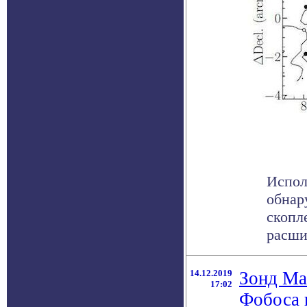
Испол
обнар
скопл
расшир
14.12.2019
Зонд Ma
17:02
Фобоса 