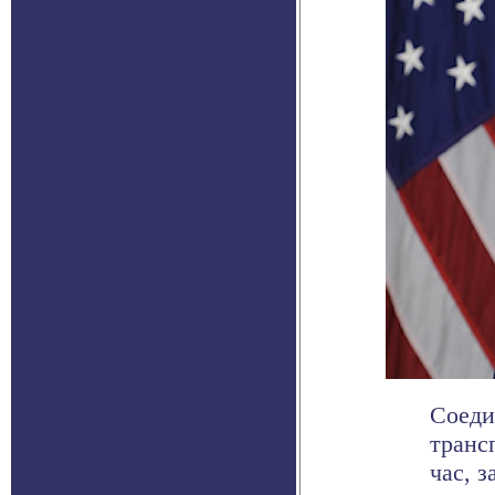
Соеди
транс
час, з