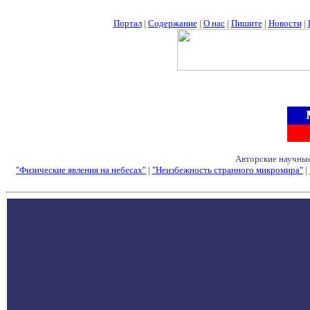
Портал
|
Содержание
|
О нас
|
Пишите
|
Новости
|
Авторские научные
"Физические явления на небесах"
|
"Неизбежность странного микромира"
|
Семинары - Конфе