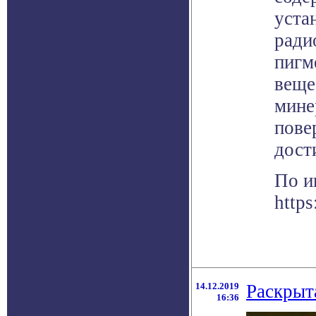
уста
ради
пигм
веще
мине
пове
дост
По и
https
14.12.2019
Раскрыт
16:36