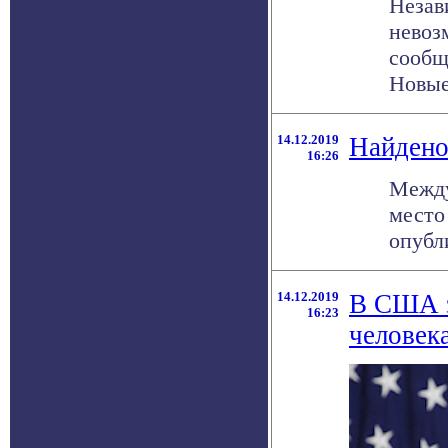
Незав
невоз
сообщ
Новые 
14.12.2019
Найдено
16:26
Между
место
опубли
14.12.2019
В США з
16:23
человек