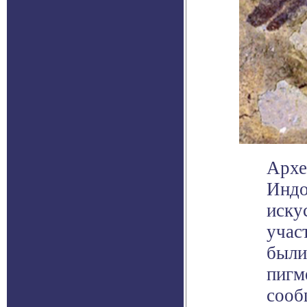
Архе
Индо
иску
учас
были
пигм
сооб