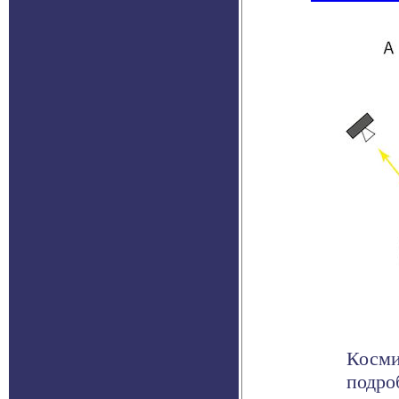
Косми
подро