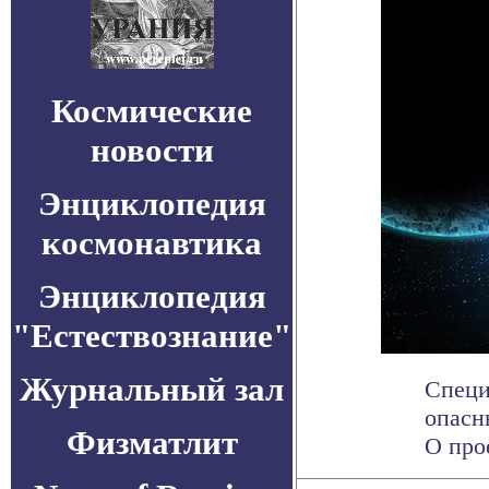
Космические
новости
Энциклопедия
космонавтика
Энциклопедия
"Естествознание"
Журнальный зал
Специ
опасн
Физматлит
О про