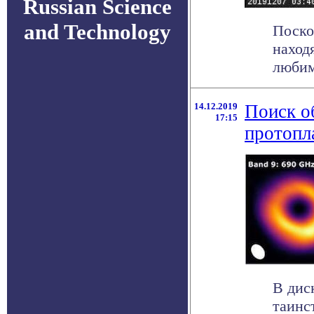
Russian Science
and Technology
Поско
наход
любим
14.12.2019
Поиск о
17:15
протопл
В дис
таинс