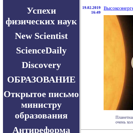
Успехи
19.02.2019
Высокоэнерге
16:49
физических наук
New Scientist
ScienceDaily
Discovery
ОБРАЗОВАНИЕ
Открытое письмо
министру
образования
Планетна
очень хол
Антиреформа