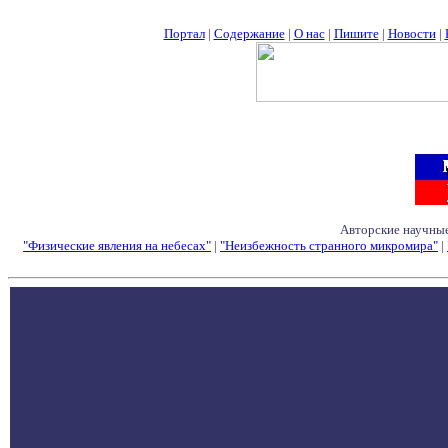
Портал
|
Содержание
|
О нас
|
Пишите
|
Новости
|
Авторские научные
"Физические явления на небесах"
|
"Неизбежность странного микромира"
|
Семинары - Конфе