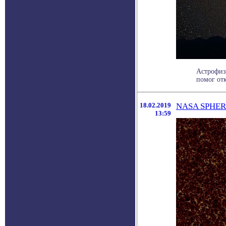
Астрофиз
помог отк
18.02.2019
NASA SPHERE
13:59