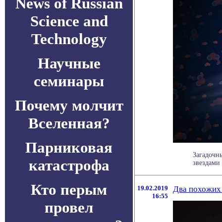
News of Russian
Science and
Technology
Научные
семинары
Почему молчит
Вселенная?
Парниковая
Загадочн
катастрофа
звездами
Кто перым
19.02.2019
Два похожих 
16:55
провел