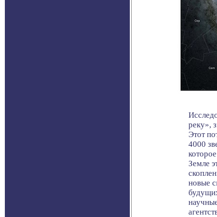
Исследо
реку», 
Этот по
4000 зв
которое
Земле э
скоплен
новые с
будущих
научные
агентст