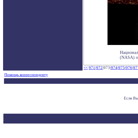
Национал
(NASA) о
<<
971
|
972
|973|
974
|
975
|
976
|
97
Помощь корреспонденту
Если Вы