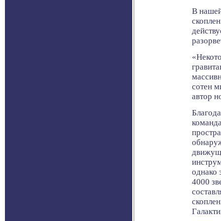
В нашей
скоплен
действу
разорве
«Некото
гравита
массивн
сотен м
автор н
Благода
команда
простра
обнаруж
движущи
инструм
однако 
4000 зв
составл
скоплен
Галакти