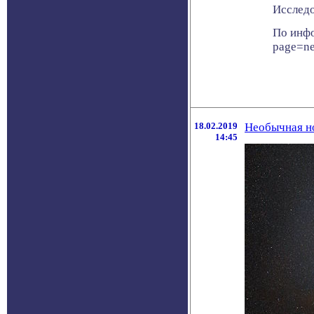
Исследо
По инфо
page=n
18.02.2019
Необычная но
14:45