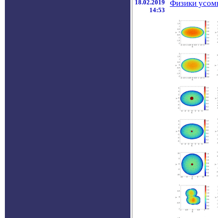
18.02.2019
Физики усомн
14:53