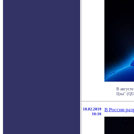
В август
Цзы" (QU
18.02.2019
В России раз
16:16