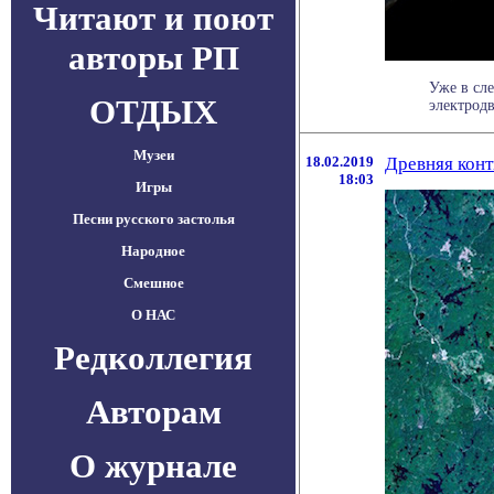
Читают и поют
авторы РП
Уже в сл
ОТДЫХ
электродв
Музеи
18.02.2019
Древняя конт
18:03
Игры
Песни русского застолья
Народное
Смешное
О НАС
Редколлегия
Авторам
О журнале