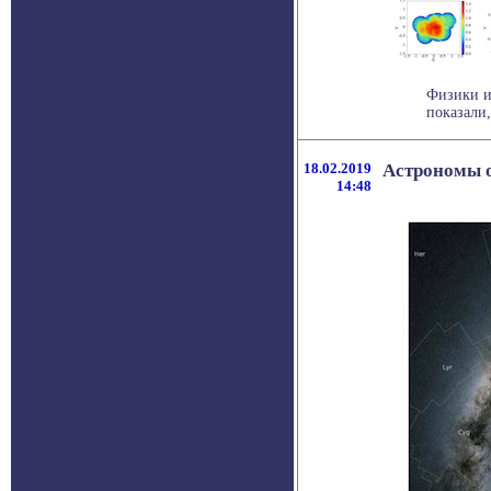
Физики и
показали,
18.02.2019
Астрономы о
14:48