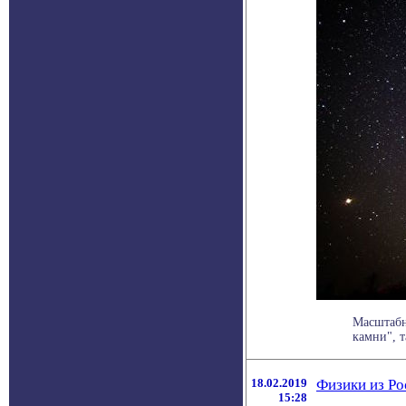
Масштабн
камни", т
18.02.2019
Физики из Ро
15:28