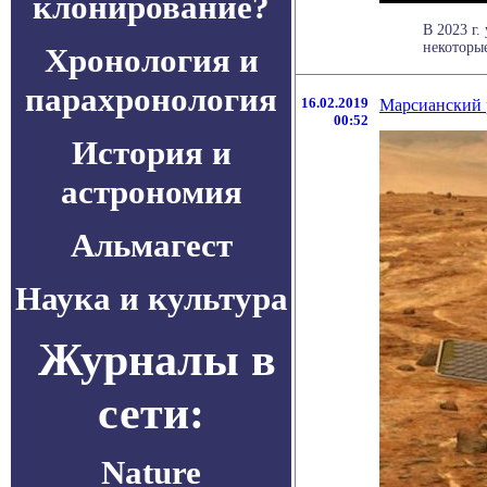
клонирование?
В 2023 г.
некоторые
Хронология и
парахронология
16.02.2019
Марсианский 
00:52
История и
астрономия
Альмагест
Наука и культура
Журналы в
сети:
Nature