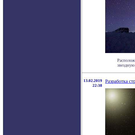
Расположе
звездную 
13.02.2019
Разработка ст
22:38