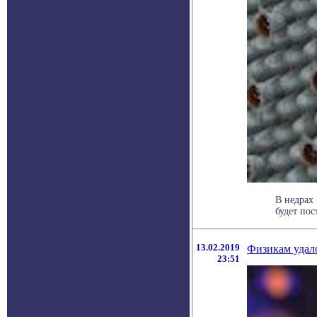
В недрах
будет по
13.02.2019
Физикам удал
23:51