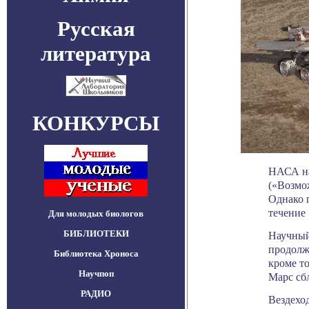
Русская
литература
КОНКУРСЫ
НАСА на
(«Возмо
Однако 
течение 
Для молодых биологов
БИБЛИОТЕКИ
Научный 
продолжа
Библиотека Хроноса
кроме то
Научпоп
Марс сбл
РАДИО
Вездеход