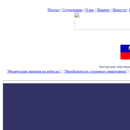
Портал
|
Содержание
|
О нас
|
Пишите
|
Новости
|
Авторские научные
"Физические явления на небесах"
|
"Неизбежность странного микромира"
|
Семинары - Конфе