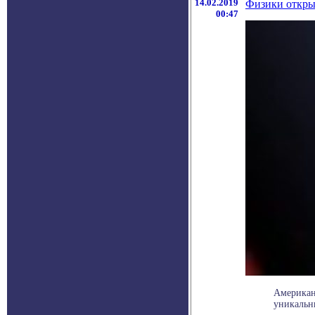
14.02.2019
Физики откры
00:47
Американ
уникальн