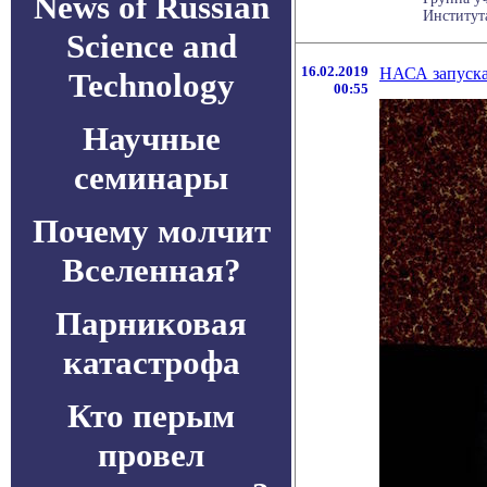
News of Russian
Институт
Science and
16.02.2019
НАСА запускае
Technology
00:55
Научные
семинары
Почему молчит
Вселенная?
Парниковая
катастрофа
Кто перым
провел