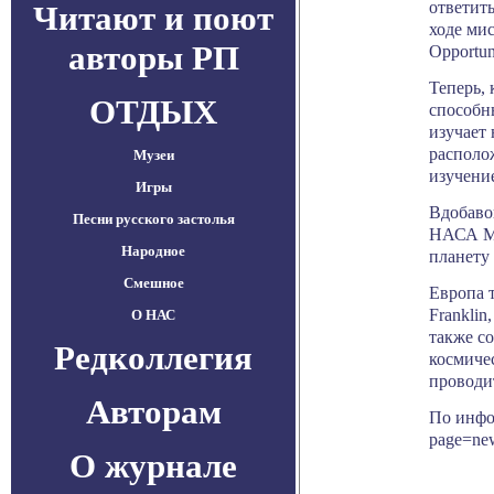
ответит
Читают и поют
ходе мис
авторы РП
Opportun
Теперь, 
ОТДЫХ
способн
изучает
располож
Музеи
изучени
Игры
Вдобавок
Песни русского застолья
НАСА Ma
Народное
планету 
Смешное
Европа 
Franklin
О НАС
также со
Редколлегия
космичес
проводи
Авторам
По инфор
page=ne
О журнале