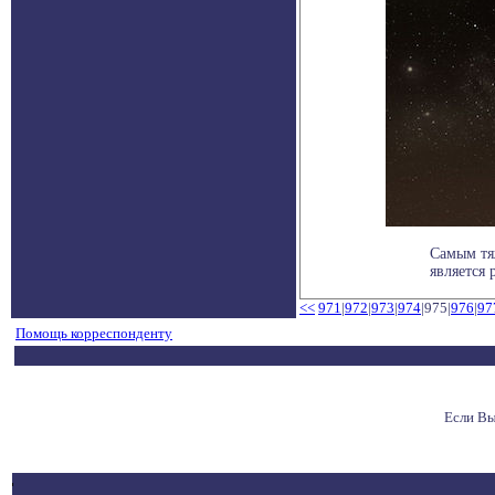
Самым тя
является 
<<
971
|
972
|
973
|
974
|975|
976
|
97
Помощь корреспонденту
Если Вы