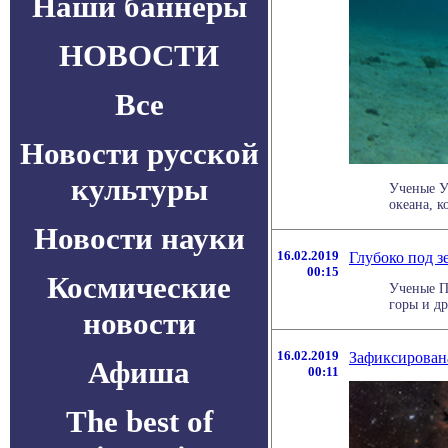
Наши баннеры
НОВОСТИ
Все
Новости русской
культуры
Ученые У
океана, к
Новости науки
16.02.2019
Глубоко под з
00:15
Космические
Ученые П
горы и др
новости
16.02.2019
Зафиксирован
Афиша
00:11
The best of