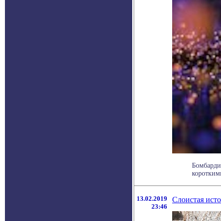
Бомбарди
короткими
13.02.2019
Слоистая ист
23:46