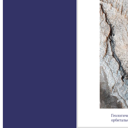
Геологиче
орбитальн