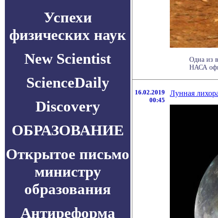
Успехи
физических наук
New Scientist
Одна из 
НАСА офиц
ScienceDaily
16.02.2019
Лунная лихор
00:45
Discovery
ОБРАЗОВАНИЕ
Открытое письмо
министру
образования
Антиреформа